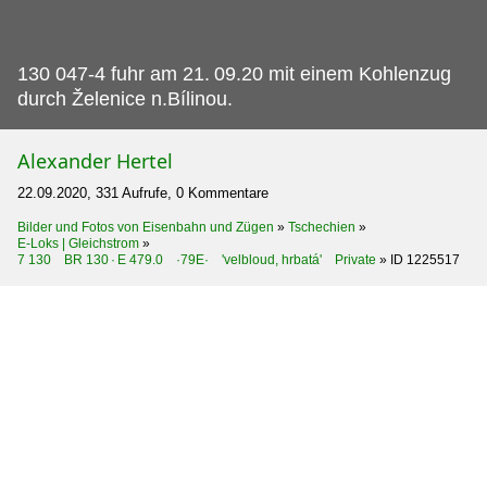
130 047-4 fuhr am 21.
09.20 mit einem Kohlenzug
durch Želenice n.Bílinou.
Alexander Hertel
22.09.2020, 331 Aufrufe, 0 Kommentare
Bilder und Fotos von Eisenbahn und Zügen
»
Tschechien
»
E-Loks | Gleichstrom
»
7 130 BR 130 · E 479.0 ·79E· 'velbloud, hrbatá' Private
»
ID 1225517