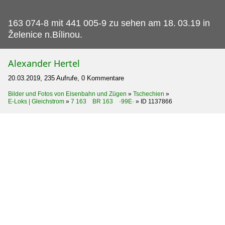
163 074-8 mit 441 005-9 zu sehen am 18.
03.19 in
Želenice n.Bílinou.
Alexander Hertel
20.03.2019, 235 Aufrufe, 0 Kommentare
Bilder und Fotos von Eisenbahn und Zügen
»
Tschechien
»
E-Loks | Gleichstrom
»
7 163 BR 163 ·99E·
»
ID 1137866