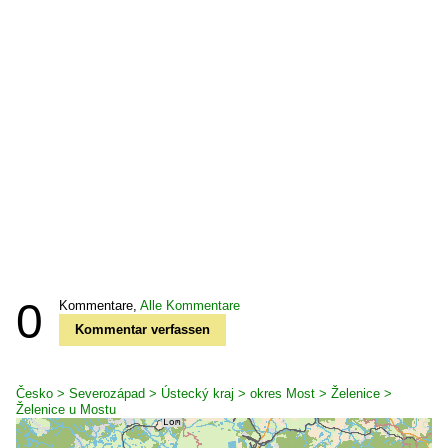
0
Kommentare,
Alle Kommentare
Kommentar verfassen
Česko > Severozápad > Ústecký kraj > okres Most > Želenice >
Želenice u Mostu