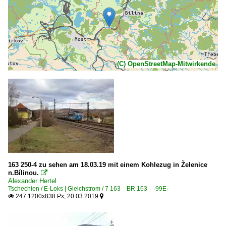
(C) OpenStreetMap-Mitwirkende
163 250-4 zu sehen am 18.03.19 mit einem Kohlezug in Želenice
n.Bílinou.

Alexander Hertel
Tschechien / E-Loks | Gleichstrom / 7 163 BR 163 ·99E·
247 1200x838 Px, 20.03.2019

