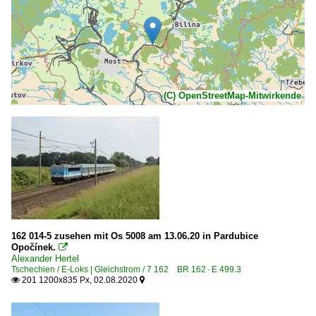
(C) OpenStreetMap-Mitwirkende
162 014-5 zusehen mit Os 5008 am 13.06.20 in Pardubice
Opočínek.

Alexander Hertel
Tschechien / E-Loks | Gleichstrom / 7 162 BR 162 · E 499.3
201 1200x835 Px, 02.08.2020

