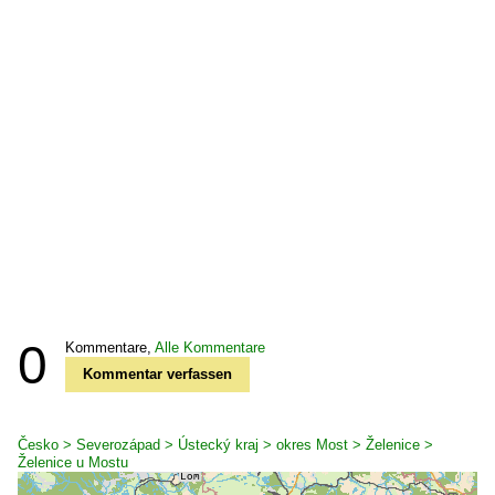
0
Kommentare,
Alle Kommentare
Kommentar verfassen
Česko > Severozápad > Ústecký kraj > okres Most > Želenice >
Želenice u Mostu