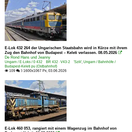
E-Lok 432 264 der Ungarischen Staatsbahn wird in Kürze mit ihrem
Zug den Bahnhof von Budapest – Keleti verlassen. 08.05.2026

De Rond Hans und Jeanny
Ungarn / E-Loks / 0 432 BR 432 · V43-2 'Szili'
,
Ungarn / Bahnhöfe /
Budapest-Keleti pu (Ostbahnhof)
109
1600x1067 Px, 03.06.2026

 3
E-Lok 460 053, rangiert mit einem Wagenzug im Bahnhof von