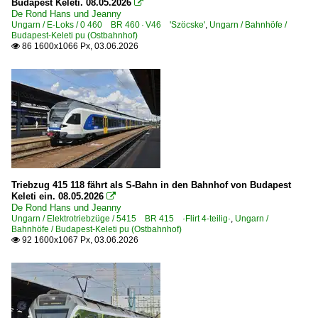
Budapest Keleti. 08.05.2026

De Rond Hans und Jeanny
Ungarn / E-Loks / 0 460 BR 460 · V46 'Szöcske'
,
Ungarn / Bahnhöfe /
Budapest-Keleti pu (Ostbahnhof)
86 1600x1066 Px, 03.06.2026

Triebzug 415 118 fährt als S-Bahn in den Bahnhof von Budapest
Keleti ein. 08.05.2026

De Rond Hans und Jeanny
Ungarn / Elektrotriebzüge / 5415 BR 415 ·Flirt 4-teilig·
,
Ungarn /
Bahnhöfe / Budapest-Keleti pu (Ostbahnhof)
92 1600x1067 Px, 03.06.2026
