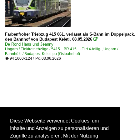
Farbenfroher Triebzug 415 061, verlässt als S-Bahn im Doppelpack,
den Bahnhof von Budapest Keleti. 08.05.2026

De Rond Hans und Jeanny
Ungarn / Elektrotriebzüge / 5415 BR 415 ·Flirt 4-teilig·
,
Ungarn /
Bahnhöfe / Budapest-Keleti pu (Ostbahnhof)
94 1600x1247 Px, 03.06.2026

Diese Webseite verwendet Cookies, um
Inhalte und Anzeigen zu personalisieren und
Zugriffe zu analysieren. Mit der Nutzung