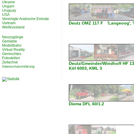
Ukraine
Ungarn
Uruguay
USA
Vereinigte Arabische Emirate
Deutz OMZ 117 F 'Langeoog', 'K
Vietnam
Weißrussland
Neuzugänge
Gemälde
Modellbahn
Virtual Reality
Gemischtes
Fotostellen
Zeitachse
Deutz/Gmeinder/Windhoff HF 1
Datenschutzerklärung
Köf 6003, KML 3
Diema DFL 60/1.2