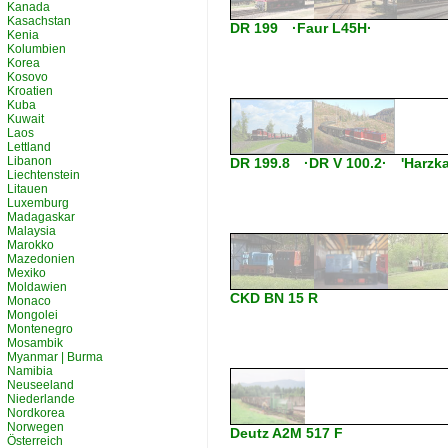
Kanada
Kasachstan
DR 199 ·Faur L45H·
Kenia
Kolumbien
Korea
Kosovo
Kroatien
Kuba
Kuwait
Laos
Lettland
Libanon
DR 199.8 ·DR V 100.2· 'Harzka
Liechtenstein
Litauen
Luxemburg
Madagaskar
Malaysia
Marokko
Mazedonien
Mexiko
Moldawien
CKD BN 15 R
Monaco
Mongolei
Montenegro
Mosambik
Myanmar | Burma
Namibia
Neuseeland
Niederlande
Nordkorea
Norwegen
Deutz A2M 517 F
Österreich