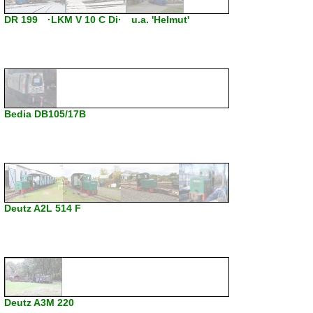
DR 199 ·LKM V 10 C Di· u.a. 'Helmut'
Bedia DB105/17B
Deutz A2L 514 F
Deutz A3M 220