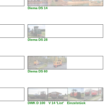
Diema DS 14
Diema DS 28
Diema DS 60
DWK D 100 V 14 'List' Einzelstück