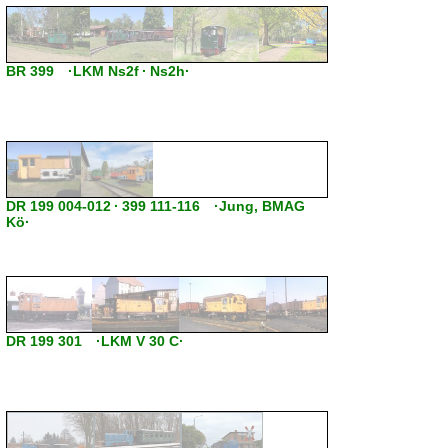
BR 399 ·LKM Ns2f · Ns2h·
DR 199 004-012 · 399 111-116 ·Jung, BMAG
Kö·
DR 199 301 ·LKM V 30 C·