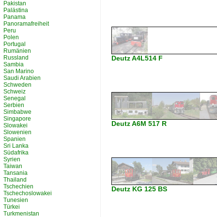
Pakistan
Palästina
Panama
Panoramafreiheit
Peru
Polen
Portugal
Rumänien
Russland
Deutz A4L514 F
Sambia
San Marino
Saudi Arabien
Schweden
Schweiz
Senegal
Serbien
Simbabwe
Singapore
Deutz A6M 517 R
Slowakei
Slowenien
Spanien
Sri Lanka
Südafrika
Syrien
Taiwan
Tansania
Thailand
Tschechien
Deutz KG 125 BS
Tschechoslowakei
Tunesien
Türkei
Turkmenistan