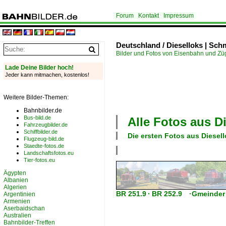
Forum
Kontakt
Impressum
Deutschland / Dieselloks | Sch
Bilder und Fotos von Eisenbahn und Z
Lade Deine Bilder hoch!
Jeder kann mitmachen, kostenlos!
Weitere Bilder-Themen:
Bahnbilder.de
Bus-bild.de
Alle Fotos aus
D
Fahrzeugbilder.de
Schiffbilder.de
Die ersten Fotos aus
Diesel
Flugzeug-bild.de
Staedte-fotos.de
Landschaftsfotos.eu
Tier-fotos.eu
Ägypten
Albanien
Algerien
BR 251.9 · BR 252.9 ·Gmeinder V
Argentinien
Armenien
Aserbaidschan
Australien
Bahnbilder-Treffen