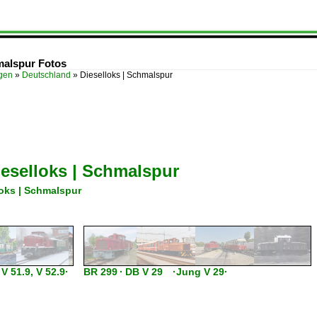
malspur Fotos
ügen
»
Deutschland
»
Dieselloks | Schmalspur
ieselloks | Schmalspur
loks | Schmalspur
 51.9, V 52.9·
BR 299 · DB V 29 ·Jung V 29·