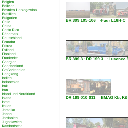
Belgien
Bolivien
Bosnien-Herzegowina
Brasilien
Bulgarien
BR 399 105-106 ·Faur L18H-C·
Chile
China
Costa Rica
Dänemark
Deutschland
Ecuador
Eritrea
Estland
Finnland
Frankreich
BR 399.3 · DR 199.3 ·Lucenec 
Georgien
Griechenland
Großbritannien
Hongkong
Indien
Indonesien
Irak
Iran
Irland und Nordirland
DR 199 010-011 ·BMAG Kb, Kö
Island
Israel
Italien
Jamaika
Japan
Jordanien
Jugoslawien
Kambodscha