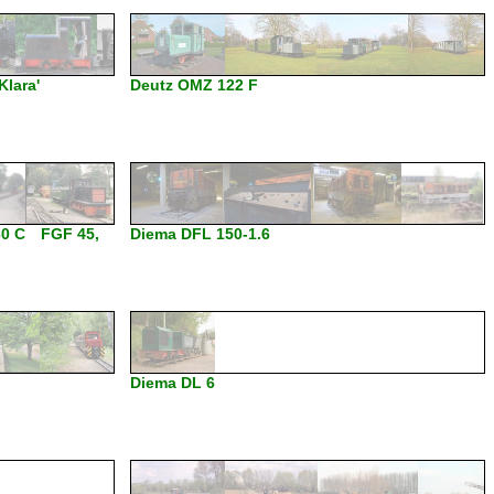
lara'
Deutz OMZ 122 F
30 C FGF 45,
Diema DFL 150-1.6
Diema DL 6