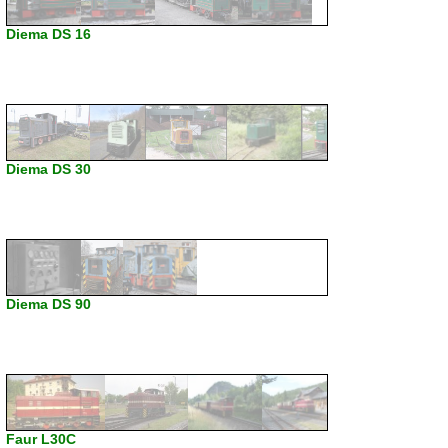
Diema DS 16
Diema DS 30
Diema DS 90
Faur L30C