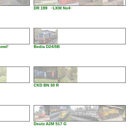
DR 199 ·LKM Ns4·
mel'
Bedia D24/5B
CKD BN 30 R
Deutz A2M 517 G