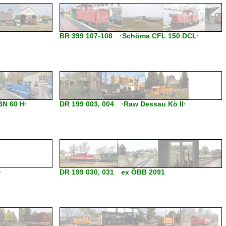
BR 399 107-108 ·Schöma CFL 150 DCL·
BN 60 H·
DR 199 003, 004 ·Raw Dessau Kö II·
·
DR 199 030, 031 ex ÖBB 2091