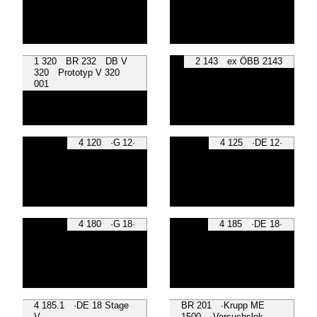
1 320 BR 232 DB V
2 143 ex ÖBB 2143
320 Prototyp V 320
001
4 120 ·G 12·
4 125 ·DE 12·
4 180 ·G 18·
4 185 ·DE 18·
4 185.1 ·DE 18 Stage
BR 201 ·Krupp ME
V·
1500· Versuchslok