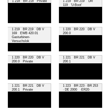
1 218 BR 218 Private
1 219 BR 219 DR
119 'U-Boot'
1 219 BR 219 DB V
1 220 BR 220 DB V
169 EWB 420.01
200.0
Gasturbinen-
Versuchslok
1 220 BR 220 DB V
1 221 BR 221 DB V
200.0 Private
200.1
1 221 BR 221 DB V
1 223 BR 223 · BR 253
200.1 Private
· DE 2000 ·ER20·