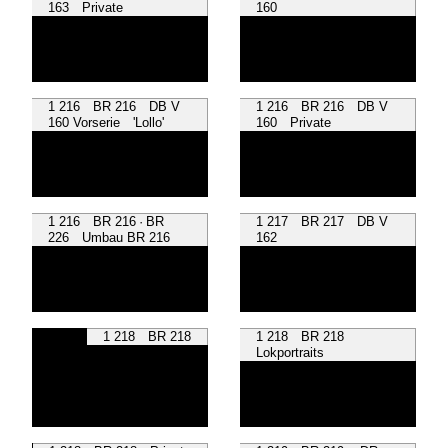
163 Private
160
1 216 BR 216 DB V
1 216 BR 216 DB V
160 Vorserie 'Lollo'
160 Private
1 216 BR 216 · BR
1 217 BR 217 DB V
226 Umbau BR 216
162
1 218 BR 218
1 218 BR 218
Lokportraits