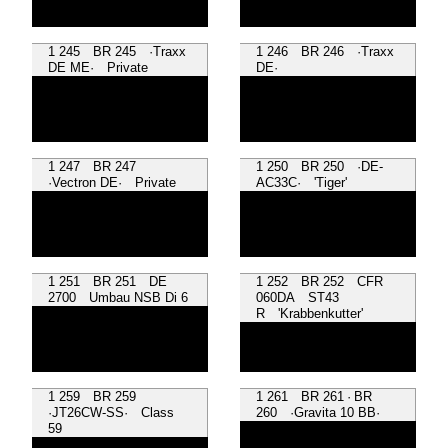
1 245 BR 245 ·Traxx
1 246 BR 246 ·Traxx
DE ME· Private
DE·
1 247 BR 247
1 250 BR 250 ·DE-
·Vectron DE· Private
AC33C· 'Tiger'
1 251 BR 251 DE
1 252 BR 252 CFR
2700 Umbau NSB Di 6
060DA ST43
R 'Krabbenkutter'
1 259 BR 259
1 261 BR 261 · BR
·JT26CW-SS· Class
260 ·Gravita 10 BB·
59