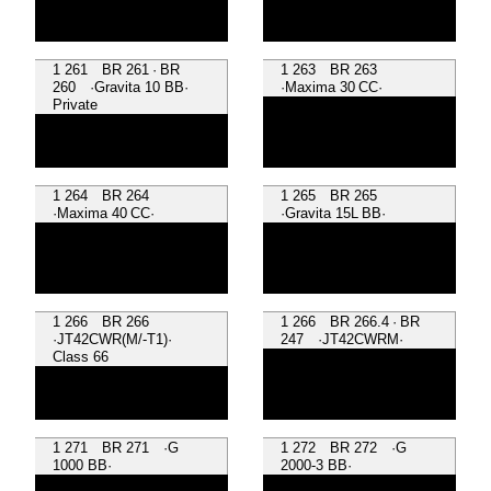
1 261 BR 261 · BR
1 263 BR 263
260 ·Gravita 10 BB·
·Maxima 30 CC·
Private
1 264 BR 264
1 265 BR 265
·Maxima 40 CC·
·Gravita 15L BB·
1 266 BR 266
1 266 BR 266.4 · BR
·JT42CWR(M/-T1)·
247 ·JT42CWRM·
Class 66
1 271 BR 271 ·G
1 272 BR 272 ·G
1000 BB·
2000-3 BB·