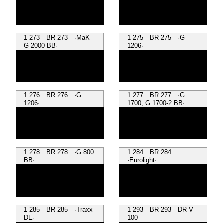
1 273 BR 273 ·MaK
1 275 BR 275 ·G
G 2000 BB·
1206·
1 276 BR 276 ·G
1 277 BR 277 ·G
1206·
1700, G 1700-2 BB·
1 278 BR 278 ·G 800
1 284 BR 284
BB·
·Eurolight·
1 285 BR 285 ·Traxx
1 293 BR 293 DR V
DE·
100