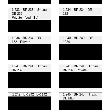
1 233 BR 233 Umbau
1 234 BR 234 DR
DB 232
132
Private 'Ludmilla'
1 234 BR 234 DR
1 240 BR 240 ·DE
132 Private
1024·
1 241 BR 241 Umbau
1 241 BR 241 Umbau
BR 232
BR 232 Private
1 242 BR 242 · DR 142
1 245 BR 245 ·Traxx
DE ME·