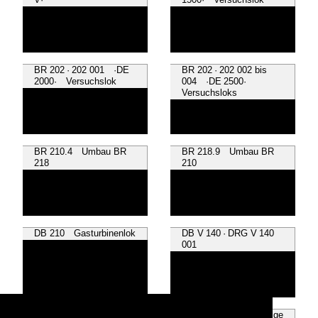
BR 202 · 202 001 ·DE
BR 202 · 202 002 bis
2000· Versuchslok
004 ·DE 2500·
Versuchsloks
BR 210.4 Umbau BR
BR 218.9 Umbau BR
218
210
DB 210 Gasturbinenlok
DB V 140 · DRG V 140
001
DR V 240 · Prototyp
~ Sonstige