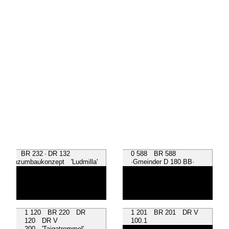
0 232 BR 232 · DR 132
0 588 BR 588
Adtranzumbaukonzept 'Ludmilla'
·Gmeinder D 180 BB·
1 120 BR 220 DR
1 201 BR 201 DR V
120 DR V
100.1
200 'Taigatrommel'