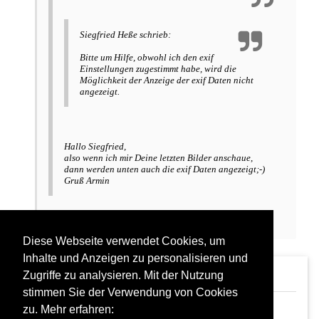
Siegfried Heße schrieb:
Bitte um Hilfe, obwohl ich den exif
Einstellungen zugestimmt habe, wird die
Möglichkeit der Anzeige der exif Daten nicht
angezeigt.
Hallo Siegfried,
also wenn ich mir Deine letzten Bilder anschaue,
dann werden unten auch die exif Daten angezeigt;-)
Gruß Armin
tatsächlich, danke
Diese Webseite verwendet Cookies, um
Inhalte und Anzeigen zu personalisieren und
Re: exif Einstellungen
Zugriffe zu analysieren. Mit der Nutzung
Siegfried Heße
01.07.2026 12:29
stimmen Sie der Verwendung von Cookies
Re: exif Einstellungen
zu. Mehr erfahren:
Armin Schwarz
30.06.2026 20:15