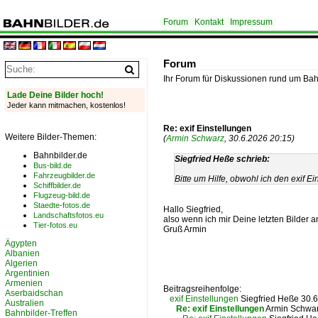
Forum
Kontakt
Impressum
Forum
Ihr Forum für Diskussionen rund um Bah
Lade Deine Bilder hoch!
Jeder kann mitmachen, kostenlos!
Re: exif Einstellungen
Weitere Bilder-Themen:
(
Armin Schwarz
, 30.6.2026 20:15)
Bahnbilder.de
Siegfried Heße schrieb:
Bus-bild.de
Fahrzeugbilder.de
Bitte um Hilfe, obwohl ich den exif E
Schiffbilder.de
Flugzeug-bild.de
Staedte-fotos.de
Hallo Siegfried,
Landschaftsfotos.eu
also wenn ich mir Deine letzten Bilder 
Tier-fotos.eu
Gruß Armin
Ägypten
Albanien
Algerien
Argentinien
Armenien
Beitragsreihenfolge:
Aserbaidschan
exif Einstellungen
Siegfried Heße 30.
Australien
Re: exif Einstellungen
Armin Schwar
Bahnbilder-Treffen