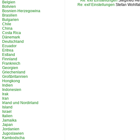
Re: exif Einstellungen
Siegfried He
Belgien
Re: exif Einstellungen
Stefan Wohlfah
Bolivien
Bosnien-Herzegowina
Brasilien
Bulgarien
Chile
China
Costa Rica
Dänemark
Deutschland
Ecuador
Eritrea
Estland
Finnland
Frankreich
Georgien
Griechenland
Großbritannien
Hongkong
Indien
Indonesien
Irak
Iran
Irland und Nordirland
Island
Israel
Italien
Jamaika
Japan
Jordanien
Jugoslawien
Kambodscha