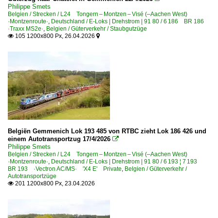
Momentaufnahmen
Philippe Smets
Belgien / Strecken / L24 Tongern – Montzen – Visé (–Aachen West)
·Montzenroute·
,
Deutschland / E-Loks | Drehstrom | 91 80 / 6 186 BR 186
Grenzverkehr
·Traxx MS2e·
,
Belgien / Güterverkehr / Staubgutzüge
105 1200x800 Px, 26.04.2026


Deutschland <-> Belgien
Güterverkehr
Autotransportzüge
Coil-, Stahl- und Aluminiumzüge
Gemischte Güterzüge
Güterzüge (sonstige)
Belgiën Gemmenich Lok 193 485 von RTBC zieht Lok 186 426 und
Kalkzüge
einem Autotransportzug 17/4/2026

Philippe Smets
Kessel- und Silozüge
Belgien / Strecken / L24 Tongern – Montzen – Visé (–Aachen West)
·Montzenroute·
,
Deutschland / E-Loks | Drehstrom | 91 80 / 6 193 ¦ 7 193
KLV Containerzüge
BR 193 ·Vectron AC/MS· 'X4 E' Private
,
Belgien / Güterverkehr /
Autotransportzüge
KLV Sattelauflieger-Züge
201 1200x800 Px, 23.04.2026

Kohle-, Erz- und Kokszüge
Militärtransporte