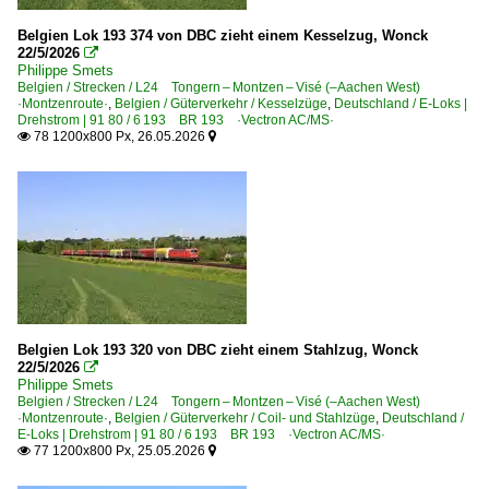
Belgien Lok 193 374 von DBC zieht einem Kesselzug, Wonck
Elektrotriebzüge
22/5/2026

Philippe Smets
AM 62-79
Belgien / Strecken / L24 Tongern – Montzen – Visé (–Aachen West)
·Montzenroute·
,
Belgien / Güterverkehr / Kesselzüge
,
Deutschland / E-Loks |
Drehstrom | 91 80 / 6 193 BR 193 ·Vectron AC/MS·
Galerien
78 1200x800 Px, 26.05.2026


Stimmungsbilder
Grenzverkehr
Belgien <-> Deutschland
Güterverkehr
Autotransportzüge
Belgien Lok 193 320 von DBC zieht einem Stahlzug, Wonck
22/5/2026

Coil- und Stahlzüge
Philippe Smets
Belgien / Strecken / L24 Tongern – Montzen – Visé (–Aachen West)
Containerzüge
·Montzenroute·
,
Belgien / Güterverkehr / Coil- und Stahlzüge
,
Deutschland /
Gemischte Güterzüge
E-Loks | Drehstrom | 91 80 / 6 193 BR 193 ·Vectron AC/MS·
77 1200x800 Px, 25.05.2026


Kesselzüge