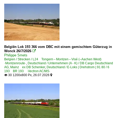
2016
BR 77 HLD · BR 78
2017
2018
E-Loks
2019
BR 20
BR 21
2020
BR 23
2020
Belgiën Lok 193 366 vom DBC mit einem gemischtem Güterzug in
BR 26
Wonck 26/7/2026

2021
Philippe Smets
BR 27 HLE
Belgien / Strecken / L24 Tongern – Montzen – Visé (–Aachen West)
2022
·Montzenroute·
,
Deutschland / Unternehmen (A - K) / DB Cargo Deutschland
AG, Mainz ex DB Schenker
,
Deutschland / E-Loks | Drehstrom | 91 80 / 6
2023
E-Loks | Mehrsystem
193 BR 193 ·Vectron AC/MS·
30 1200x800 Px, 26.07.2026


2024
BR 13 HLE
2025
BR 17 HLE ·Traxx 3 MS·
2026
BR 18 HLE
BR 18 ·EuroSprinter·
BR 28 · E 186 ·Traxx MS2e, 7 186·
BR 29 · E 186 ·Traxx MS2e, 7 186·