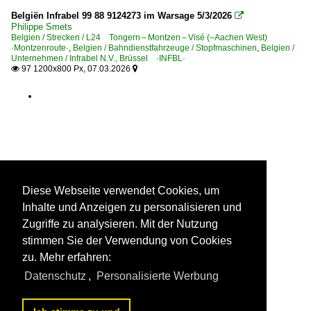
Belgiën Infrabel 99 88 9124273 im Warsage 5/3/2026

Philippe Smets
Belgien / Strecken / L24 Tongern – Montzen – Visé (–Aachen West)
·Montzenroute·
,
Belgien / Bahndienstfahrzeuge / Stopfmaschinen
,
Belgien /
Unternehmen / Infrabel N.V., Brüssel ·INFBL·
97 1200x800 Px, 07.03.2026


Diese Webseite verwendet Cookies, um
Inhalte und Anzeigen zu personalisieren und
Zugriffe zu analysieren. Mit der Nutzung
stimmen Sie der Verwendung von Cookies
zu. Mehr erfahren:
Datenschutz
,
Personalisierte Werbung