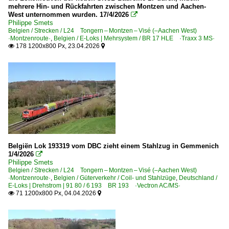
Strecken | KBS 400-499
mehrere Hin- und Rückfahrten zwischen Montzen und Aachen-
West unternommen wurden. 17/4/2026

485 Aachen – Mönchengladbach – Düsseldorf – Wupperta
Philippe Smets
Belgien / Strecken / L24 Tongern – Montzen – Visé (–Aachen West)
Strecke 2552 Aachen West – Gemmenich (–Montzen) ·Mo
·Montzenroute·
,
Belgien / E-Loks | Mehrsystem / BR 17 HLE ·Traxx 3 MS·
178 1200x800 Px, 23.04.2026


Unternehmen (A - K)
Alpha Trains Europa GmbH ·ATDE·
Captrain Deutschland GmbH ·CTD· ab 01.2010
DB Cargo Deutschland AG, Mainz ex DB Schenker
Häfen - Und Güterverkehr Köln ·HGK·
HSL Logistik GmbH, Hamburg
Belgiën Lok 193319 vom DBC zieht einem Stahlzug in Gemmenich
1/4/2026

Unternehmen (L - Z)
Philippe Smets
Belgien / Strecken / L24 Tongern – Montzen – Visé (–Aachen West)
Railpool GmbH, München ·Rpool·
·Montzenroute·
,
Belgien / Güterverkehr / Coil- und Stahlzüge
,
Deutschland /
E-Loks | Drehstrom | 91 80 / 6 193 BR 193 ·Vectron AC/MS·
Rhenus SE & Co. KG, Holzwickede ·RRI·
71 1200x800 Px, 04.04.2026


RTB Cargo - Rurtalbahn Cargo GmbH, Düren ·RTBC·
Rurtalbahn GmbH, Düren ·RTB· PV, [P]