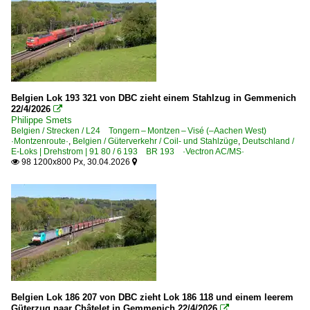
6 193 ¦ 7 193 BR 193 ·Vectron AC/MS· 'X4 E' Private
6 193 BR 193 ·Vectron AC/MS·
E-Loks | konventionell
6 139 BR 139 E 40.11
Belgien Lok 193 321 von DBC zieht einem Stahlzug in Gemmenich
6 140 BR 140 E 40
22/4/2026

Philippe Smets
6 140 BR 140 E 40 Lokportraits
Belgien / Strecken / L24 Tongern – Montzen – Visé (–Aachen West)
·Montzenroute·
,
Belgien / Güterverkehr / Coil- und Stahlzüge
,
Deutschland /
6 151 BR 151
E-Loks | Drehstrom | 91 80 / 6 193 BR 193 ·Vectron AC/MS·
98 1200x800 Px, 30.04.2026


6 155 BR 155 DR 250 'Energiecontainer'
Elektrotriebzüge | 93 8x | ICE - IC
ICE 3 BR 403 · 5 403
Galerien
Bahn und Landschaft
Bahn und Tiere
Belgien Lok 186 207 von DBC zieht Lok 186 118 und einem leerem
Güterzug naar Châtelet in Gemmenich 22/4/2026
