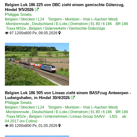
Belgien Lok 186 225 von DBC zieht einem gemischte Güterzug,
Medway Belgium MV (MSC) ·MED·
Hindel 9/5/2026

Philippe Smets
Railtraxx BVBA, Borgerhout ·RTX·
Belgien / Strecken / L24 Tongern – Montzen – Visé (–Aachen West)
·Montzenroute·
,
Deutschland / E-Loks | Drehstrom | 91 80 / 6 186 BR 186
RTB CARGO BELGIUM NV, Antwerpen
·Traxx MS2e·
,
Belgien / Güterverkehr / Gemischte Güterzüge
97 1200x800 Px, 09.05.2026


SNCB Benelux
Deutschland
Bahndienstfahrzeuge
Schotterprofiliermaschinen | sonstige
Stopfmaschinen | sonstige
Belgien Lok 186 505 von Lineas zieht einem BASFzug Antwerpen -
Ludwigshafen, in Hindel 30/4/2026
Bahndienstfahrzeuge | Triebfahrzeuge

Philippe Smets
Belgien / Strecken / L24 Tongern – Montzen – Visé (–Aachen West)
6 193 BR 193.9 ·Vectron AC/MS·
·Montzenroute·
,
Deutschland / E-Loks | Drehstrom | 91 80 / 6 186 BR 186
·Traxx MS2e·
,
Belgien / Unternehmen / Lineas Group SA/NV ·LNS· ab
04.2017 (ex Cobra)
Bahnhöfe (A - E)
85 1200x800 Px, 01.05.2026


Aachen