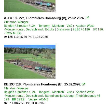
BR 1016 ·ES 64 U2· Taurus
BR 1116 ·ES 64 U2· Taurus
BR 1216.9 ·ES 64 U4· Private
ATLU 186 225, Plombières Hombourg (B), 25.02.2026.

Christian Wenger
Belgien / Strecken / L24 Tongern – Montzen – Visé (–Aachen West)
Unternehmen
·Montzenroute·
,
Deutschland / E-Loks | Drehstrom | 91 80 / 6 186 BR 186
·Traxx MS2e·
LTE Logistik- und Transport GmbH, Graz
125 1104x726 Px, 31.03.2026

Österreichische Bundesbahnen ·ÖBB·
Schweiz
E-Loks | 91 85
4 475 Re 475 ·BLS·WRS· Vectron MS
4 482 Re 482 ·SBB· Traxx AC1/2
DB 193 318, Plombières Hombourg (B), 25.02.2026.

Christian Wenger
Unternehmen | EVU
Belgien / Strecken / L24 Tongern – Montzen – Visé (–Aachen West)
·Montzenroute·
,
Deutschland / Bahndienstfahrzeuge | Triebfahrzeuge / 6
193 BR 193.9 ·Vectron AC/MS·
Crossrail AG ·XRAIL·
67 1104x726 Px, 31.03.2026
