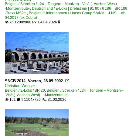
Großbritannien
Belgien / Strecken / L24 Tongern – Montzen – Visé (–Aachen West)
·Montzenroute·
,
Deutschland / E-Loks | Drehstrom | 91 80 / 6 186 BR 186
·Traxx MS2e·
,
Belgien / Unternehmen / Lineas Group SA/NV ·LNS· ab
Elektrotriebzüge
04.2017 (ex Cobra)
76 1200x800 Px, 04.04.2026


Class 380 ·Desiro·
Elektrotriebzüge | HGV
Class 374 Eurostar e320 4001-4034 ·Velaro·
Niederlande
Unternehmen
SNCB 2014, Voeren, 28.09.2002.

Christian Wenger
Captrain Netherlands B.V., Rotterdam
Belgien / E-Loks / BR 20
,
Belgien / Strecken / L24 Tongern – Montzen –
Visé (–Aachen West) ·Montzenroute·
DB Cargo Nederland N.V. ·RN· ex DB Schenker
151
1104x726 Px, 31.03.2026

 1
Österreich
E-Loks