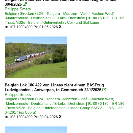
30/4/2026

Dieselloks | bis 100 km/h | 98 80
Philippe Smets
Belgien / Strecken / L24 Tongern – Montzen – Visé (–Aachen West)
·Montzenroute·
,
Deutschland / E-Loks | Drehstrom | 91 80 / 6 186 BR 186
0 275 BR 275 ·MaK G 1206 BB·
·Traxx MS2e·
,
Belgien / Güterverkehr / Coil- und Stahlzüge
107 1200x800 Px, 01.05.2026


E-Loks | Drehstrom | 91 80
6 145 BR 145 ·Traxx AC·
6 145 BR 145 ·Traxx AC· Private
6 152 BR 152 ·ES 64 F·
6 152 BR 152 ·ES 64 F· Werbeloks
6 182 BR 182 ·ES 64 U2· Private
Belgien Lok 186 422 von Lineas zieht einem BASFzug
6 185 BR 185 ·Traxx AC1/2·
Ludwigshafen - Antwerpen, in Gemmenich 22/4/2026

6 185 BR 185 ·Traxx AC1/2· Lokportaits
Philippe Smets
Belgien / Strecken / L24 Tongern – Montzen – Visé (–Aachen West)
6 185 BR 185 ·Traxx AC1/2· Private
·Montzenroute·
,
Deutschland / E-Loks | Drehstrom | 91 80 / 6 186 BR 186
·Traxx MS2e·
,
Belgien / Unternehmen / Lineas Group SA/NV ·LNS· ab
6 185 BR 185 ·Traxx AC1/2· Werbeloks
04.2017 (ex Cobra)
103 1200x800 Px, 30.04.2026


6 186 BR 186 ·Traxx MS2e·
6 186 BR 186 ·Traxx MS2e· Werbeloks