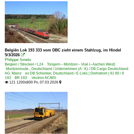
Slowenien
Unternehmen
Adria Transport d.o.o. ·ADT·
Belgiën Lok 193 333 vom DBC zieht einem Stahlzug, im Hindel
5/3/2026

Philippe Smets
Belgien / Strecken / L24 Tongern – Montzen – Visé (–Aachen West)
·Montzenroute·
,
Deutschland / Unternehmen (A - K) / DB Cargo Deutschland
AG, Mainz ex DB Schenker
,
Deutschland / E-Loks | Drehstrom | 91 80 / 6
193 BR 193 ·Vectron AC/MS·
121 1200x800 Px, 07.03.2026

