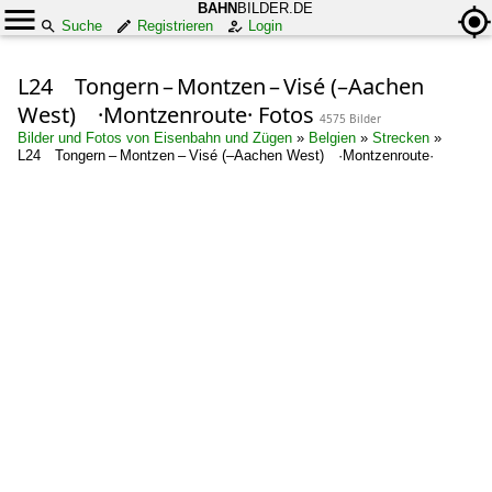
BAHN
BILDER.DE
Suche
Registrieren
Login
L24 Tongern – Montzen – Visé (–Aachen
West) ·Montzenroute· Fotos
4575 Bilder
Bilder und Fotos von Eisenbahn und Zügen
»
Belgien
»
Strecken
»
L24 Tongern – Montzen – Visé (–Aachen West) ·Montzenroute·