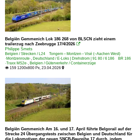
Rübenzüge
Schrottzüge
Güterwagen
0 | Gattung T | Güterwagen mit öffnungsfähigem Dach
Belgiën Gemmenich Lok 186 268 von BLSCN zieht einem
trailerzug nach Zeebrugge 17/4/2026

Philippe Smets
RB-, RE-Linien in NRW
Belgien / Strecken / L24 Tongern – Montzen – Visé (–Aachen West)
·Montzenroute·
,
Deutschland / E-Loks | Drehstrom | 91 80 / 6 186 BR 186
RE 4 ·Wupper-Express·
·Traxx MS2e·
,
Belgien / Güterverkehr / Containerzüge
159 1200x800 Px, 23.04.2026


Regional- und Fernzüge
DbZ Überführungsfahrten, Züge für besondere Zwecke
Lz Lokzüge
Sonstiges
Nachtaufnahmen
Stimmungsbilder
Belgiën Gemmenich Am 16. und 17. April führte Belgorail auf der
Strecke 24 Übergangstests zwischen Belgien und Deutschland für
die Lokomotiven der neuen SNCB-Baureihe 17 durch, indem