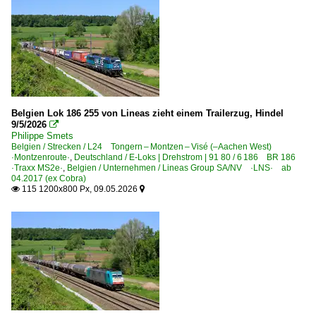
Staubgutzüge
~ Sonstige Güterzüge
Güterwagen
3 | Gattung R | Flachwagen mit Drehgestellen in Regelbau
Belgien Lok 186 255 von Lineas zieht einem Trailerzug, Hindel
Personenwagen
9/5/2026

Philippe Smets
Typ I11 Steuerwagen
Belgien / Strecken / L24 Tongern – Montzen – Visé (–Aachen West)
·Montzenroute·
~ Sonstige
,
Deutschland / E-Loks | Drehstrom | 91 80 / 6 186 BR 186
·Traxx MS2e·
,
Belgien / Unternehmen / Lineas Group SA/NV ·LNS· ab
04.2017 (ex Cobra)
115 1200x800 Px, 09.05.2026

Unternehmen

BLS Cargo Nord NV - BLS Cargo ab 09.2025 (ex Crossrail
Corridor Operations NMBS/SNCB DB Schenker Rail N. V
Crossrail Benelux N.V., Antwerpen ·XRAIL· bis 09.2025
Dillen & Le Jeune Cargo N.V., Boom ·DLC·
Infrabel N.V., Brüssel ·INFBL·
Lineas Group SA/NV ·LNS· ab 04.2017 (ex Cobra)