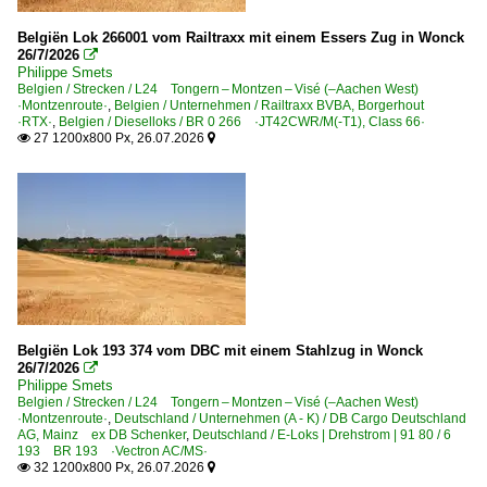
Bahnhöfe
2000
Belgiën Lok 266001 vom Railtraxx mit einem Essers Zug in Wonck
26/7/2026

Lüttich (alle Bahnhöfe)
2000
Philippe Smets
Montzen-Gare
Belgien / Strecken / L24 Tongern – Montzen – Visé (–Aachen West)
2005
·Montzenroute·
,
Belgien / Unternehmen / Railtraxx BVBA, Borgerhout
~ Sonstige
·RTX·
,
Belgien / Dieselloks / BR 0 266 ·JT42CWR/M(-T1), Class 66·
2006
27 1200x800 Px, 26.07.2026


2007
Bahntechnische Anlagen und Kunstbauten
2008
Brücken und Tunnel
2009
Dieselloks
2010
BR 0 266 ·JT42CWR/M(-T1), Class 66·
2010
BR 51
2011
Belgiën Lok 193 374 vom DBC mit einem Stahlzug in Wonck
BR 52 · BR 53 · BR 54
26/7/2026

2012
Philippe Smets
BR 55
Belgien / Strecken / L24 Tongern – Montzen – Visé (–Aachen West)
2013
BR 62 · BR 63 HLD
·Montzenroute·
,
Deutschland / Unternehmen (A - K) / DB Cargo Deutschland
2014
AG, Mainz ex DB Schenker
,
Deutschland / E-Loks | Drehstrom | 91 80 / 6
BR 64 ·MaK DE 6400·
193 BR 193 ·Vectron AC/MS·
2015
32 1200x800 Px, 26.07.2026


BR 73