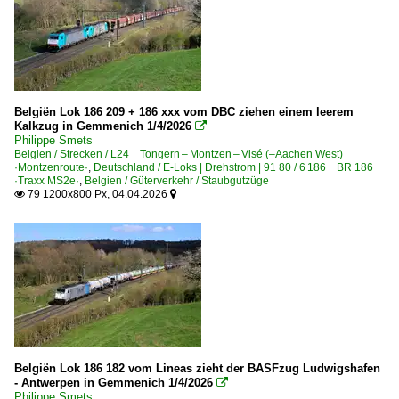
Unternehmen | historisch
DB Schenker Rail Deutschland AG, Mainz bis 03.2016
MRCE Dispolok GmbH, München ·DISPO· bis 10.2023
Railservice Alexander Neubauer GmbH, Karlsruhe ·RAN·
Belgiën Lok 186 209 + 186 xxx vom DBC ziehen einem leerem
Kalkzug in Gemmenich 1/4/2026

Philippe Smets
Zweikraftloks | Zweikrafthybridloks | 90 80
Belgien / Strecken / L24 Tongern – Montzen – Visé (–Aachen West)
·Montzenroute·
,
Deutschland / E-Loks | Drehstrom | 91 80 / 6 186 BR 186
2 019 ·Euro9000·
·Traxx MS2e·
,
Belgien / Güterverkehr / Staubgutzüge
79 1200x800 Px, 04.04.2026


Frankreich
Dieselloks
CC 77000 ·JT42CWRM-100· Class 66, B/D-tauglich
Unternehmen
Euro Cargo Rail SAS, Paris ·ECR·
Belgiën Lok 186 182 vom Lineas zieht der BASFzug Ludwigshafen
- Antwerpen in Gemmenich 1/4/2026

Philippe Smets