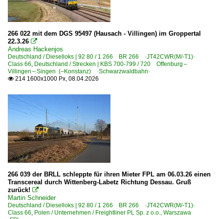
1 241 BR 241 Umbau BR 232 Private
1 251 BR 251 DE 2700 Umbau NSB Di 6
1 264 BR 264 ·Maxima 40 CC·
266 022 mit dem DGS 95497 (Hausach - Villingen) im Groppertal
22.3.26

1 266 BR 266.4 · BR 247 ·JT42CWRM·
Andreas Hackenjos
Deutschland / Dieselloks | 92 80 / 1 266 BR 266 ·JT42CWR(M/-T1)·
1 271 BR 271 ·G 1000 BB·
Class 66
,
Deutschland / Strecken | KBS 700-799 / 720 Offenburg –
Villingen – Singen (–Konstanz) ·Schwarzwaldbahn·
1 275 BR 275 ·G 1206·
214 1600x1000 Px, 08.04.2026

1 277 BR 277 ·G 1700, G 1700-2 BB·
1 285 BR 285 ·Traxx DE·
4 185 ·DE 18·
Dieselloks | bis 100 km/h | 98 80
0 266 BR 266 ·MaK G 500 C·
0 272 BR 272 ·MaK DE 1002·
266 039 der BRLL schleppte für ihren Mieter FPL am 06.03.26 einen
0 275 BR 275 ·MaK G 1206 BB·
Transcereal durch Wittenberg-Labetz Richtung Dessau. Gruß
zurück!

3 294 BR 294.5 remotorisiert ·MaK V 90·
Martin Schneider
Deutschland / Dieselloks | 92 80 / 1 266 BR 266 ·JT42CWR(M/-T1)·
3 298 BR 298 · DR 111 DR V 100
Class 66
,
Polen / Unternehmen / Freightliner PL Sp. z o.o., Warszawa