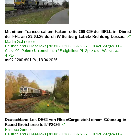
Stommeln
Stuttgart (Sonstige)
Treuchtlingen
Uelzen (Hundertwasser-Bahnhof)
Mit einem Transcereal am Haken rollte 266 039 der BRLL im Dienst
Ulm Hbf ·TQU R/F·
der FPL am 29.03.26 durch Wittenberg-Labetz Richtung Dessau.

Martin Schneider
Wörth (Rhein)
Deutschland / Dieselloks | 92 80 / 1 266 BR 266 ·JT42CWR(M/-T1)·
Class 66
,
Polen / Unternehmen / Freightliner PL Sp. z o.o., Warszawa
Zeitz
·FPL·
92 1200x801 Px, 18.04.2026

Zscherben
~ Sonstige
Bahnhöfe (stillgelegt)
Reuden
Bahntechnische Anlagen und Kunstbauten
Deutschland Lok DE62 von RheinCargo zieht einem Güterzug in
Bahnübergänge
Kaarst Broicherseite 8/4/2026

Brücken und Kreuzungsbauwerke
Philippe Smets
Deutschland / Dieselloks | 92 80 / 1 266 BR 266 ·JT42CWR(M/-T1)·