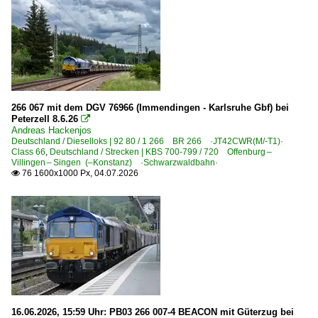
2019
BR 28 · E 186 ·Traxx MS2e, 7 186·
2020
Elektrotriebzüge
2020
AM 80 · AM Break
2021
266 067 mit dem DGV 76966 (Immendingen - Karlsruhe Gbf) bei
Galerien
2022
Peterzell 8.6.26

Andreas Hackenjos
2023
Stimmungsbilder
Deutschland / Dieselloks | 92 80 / 1 266 BR 266 ·JT42CWR(M/-T1)·
2024
Class 66
,
Deutschland / Strecken | KBS 700-799 / 720 Offenburg –
Villingen – Singen (–Konstanz) ·Schwarzwaldbahn·
Grenzverkehr
2025
76 1600x1000 Px, 04.07.2026

Belgien <-> Deutschland
2026
Güterverkehr
Autotransportzüge
Containerzüge
Kesselzüge
16.06.2026, 15:59 Uhr: PB03 266 007-4 BEACON mit Güterzug bei