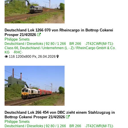
Lutherstadt Wittenberg
Magdeburg Hbf ·LM·
Mainz Hbf ·FMZ·
Mannheim Hbf ·RM·
Deutschland Lok 1266 070 von Rheincargo in Bottrop Cokerei
Prosper 21/4/2026

Marktredwitz
Philippe Smets
Melle
Deutschland / Dieselloks | 92 80 / 1 266 BR 266 ·JT42CWR(M/-T1)·
Class 66
,
Deutschland / Unternehmen (L - Z) / RheinCargo GmbH & Co.
Memmingen
KG ·RHC·
116 1200x800 Px, 26.04.2026


Muldenstein
München-Heimeranplatz
Neustadt (Weinstr) Hbf
Neustrelitz
Offenburg
Offingen
Pasewalk
Deutschland Lok 266 454 von DBC zieht einem Stahlzugzug in
Bottrop Cokerei Prosper 21/4/2026

Pforzheim
Philippe Smets
Deutschland / Dieselloks | 92 80 / 1 266 BR 266 ·JT42CWR(M/-T1)·
Pirna