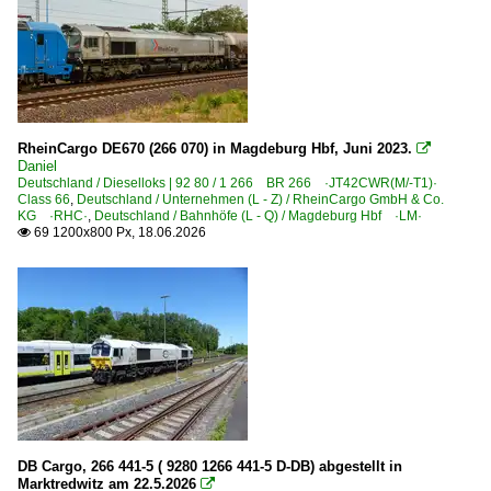
Dieselloks
Serie MX(II) 1001-1045 NoHAB
Deutschland
RheinCargo DE670 (266 070) in Magdeburg Hbf, Juni 2023.

Daniel
Deutschland / Dieselloks | 92 80 / 1 266 BR 266 ·JT42CWR(M/-T1)·
Bahnbetriebswerke
Class 66
,
Deutschland / Unternehmen (L - Z) / RheinCargo GmbH & Co.
KG ·RHC·
,
Deutschland / Bahnhöfe (L - Q) / Magdeburg Hbf ·LM·
Bw Aachen West
69 1200x800 Px, 18.06.2026

Bw Koblenz-Lützel
Bahndienstfahrzeuge
BR 708.3 · DR 188.3 | VEB Görlitz ORT Oberleitungsrevisi
Zweiwegefahrzeuge
Bahnhöfe (A - E)
Aachen
DB Cargo, 266 441-5 ( 9280 1266 441-5 D-DB) abgestellt in
Marktredwitz am 22.5.2026
