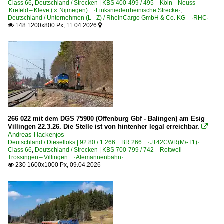
Formsignale
Class 66
,
Deutschland / Strecken | KBS 400-499 / 495 Köln – Neuss –
Krefeld – Kleve (⨯ Nijmegen) ·Linksniederrheinische Strecke·
,
Lichtsignale
Deutschland / Unternehmen (L - Z) / RheinCargo GmbH & Co. KG ·RHC·
148 1200x800 Px, 11.04.2026


Stellwerke
Detailfotos
Anschriften, Logos
Kupplungen
Lokschilder, Fahrzeugnummern
Scheinwerfer, Leuchten, Lampen
266 022 mit dem DGS 75900 (Offenburg Gbf - Balingen) am Esig
Villingen 22.3.26. Die Stelle ist von hintenher legal erreichbar.

Andreas Hackenjos
Dieselloks | 92 80
Deutschland / Dieselloks | 92 80 / 1 266 BR 266 ·JT42CWR(M/-T1)·
Class 66
,
Deutschland / Strecken | KBS 700-799 / 742 Rottweil –
1 204 BR 204 · DR 110 DR V 100
Trossingen – Villingen ·Alemannenbahn·
230 1600x1000 Px, 09.04.2026

1 209 · 1 211 BR 209 ·On Rail DH 1004· Umbau BR 211
1 214 BR 214 Umbau BR 212 Schenker 262
1 218 BR 218
1 240 BR 240 ·DE 1024·