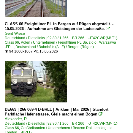
Blankenburg/Harz
Boisheim
Boppard
CLASS 66 Freightliner PL in Bergen auf Rügen abgestellt. -
15.05.2026 - Aufnahme am Gleisbogen der Ladestraße.

Brehna
Gerd Wiese
Deutschland / Dieselloks | 92 80 / 1 266 BR 266 ·JT42CWR(M/-T1)·
Buggingen
Class 66
,
Polen / Unternehmen / Freightliner PL Sp. z o.o., Warszawa
·FPL·
,
Deutschland / Bahnhöfe (A - E) / Bergen (Rügen)
Burgkemnitz
94 1600x1067 Px, 15.05.2026

Chemnitz (Karl-Marx-Stadt)
Crossen an der Elster
Dedensen-Gümmer
Dresden (sonstige)
Dresden Hbf ·DH·
Dresden-Neustadt
Eichenberg
DE669 | 266 069-4 D-BRLL | Anklam | Mai 2026 | Standort
Parkfläche Hafenstrasse, Gleis macht einen Bogen

Eilenburg
Alexander, R.
Deutschland / Dieselloks | 92 80 / 1 266 BR 266 ·JT42CWR(M/-T1)·
Eislingen/Fils
Class 66
,
Großbritannien / Unternehmen / Beacon Rail Leasing Ltd.,
London ·BRLL·