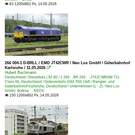
Emleben
63 1200x802 Px, 14.05.2026

Emmerich
Essen (sonstige)
Esslingen
Bahnhöfe (F - K)
Falkenberg (Elster)
Fulda
266 004-1 D-BRLL / EMD JT42CWR / Neo Lox GmbH / Güterbahnhof
Karlsruhe / 11.05.2026

Geilenkirchen
Hubert Bachmann
Deutschland / Dieselloks | 92 80 / 1 266 BR 266 ·JT42CWR(M/-T1)·
Geithain
Class 66
,
Deutschland / Güterverkehr (Gbf, Rbf, Ubf) / Rangier- und
Güterbahnhof Karlsruhe
Gera Hbf ·UG·
,
Deutschland / Unternehmen (L - Z) / Neo Lox
GmbH, Bottrop ·NEOX·
Gera (sonstige)
150 1200x802 Px, 14.05.2026

Germersheim
Grevenbroich
Grimmen
Großkorbetha