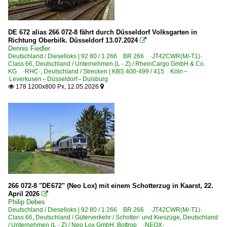
Gundelsdorf
Hagenow
DE 672 alias 266 072-8 fährt durch Düsseldorf Volksgarten in
Haldensleben
Richtung Oberbilk. Düsseldorf 13.07.2024

Dennis Fiedler
Halle (Saale) Hbf ·LH·
Deutschland / Dieselloks | 92 80 / 1 266 BR 266 ·JT42CWR(M/-T1)·
Class 66
,
Deutschland / Unternehmen (L - Z) / RheinCargo GmbH & Co.
Hamburg-Harburg
KG ·RHC·
,
Deutschland / Strecken | KBS 400-499 / 415 Köln –
Leverkusen – Düsseldorf – Duisburg
Hannover Linden/Fischerhof
178 1200x800 Px, 12.05.2026


Hasbergen
Hattingen (Ruhr)
Heidelberg Hbf ·RH·
Herrath
Herzogenrath
Hildesheim
Himmelstadt
266 072-8 "DE672" (Neo Lox) mit einem Schotterzug in Kaarst, 22.
April 2026

Hochstadt/Marktzeuln
Philip Debes
Deutschland / Dieselloks | 92 80 / 1 266 BR 266 ·JT42CWR(M/-T1)·
Hürth
Class 66
,
Deutschland / Güterverkehr / Schotter- und Kieszüge
,
Deutschland
/ Unternehmen (L - Z) / Neo Lox GmbH, Bottrop ·NEOX·
Illertissen/Bayern