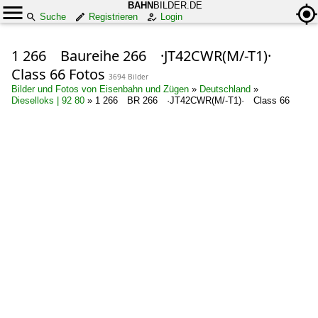
BAHN
BILDER.DE
Suche
Registrieren
Login
1 266 Baureihe 266 ·JT42CWR(M/-T1)·
Class 66 Fotos
3694 Bilder
Bilder und Fotos von Eisenbahn und Zügen
»
Deutschland
»
Dieselloks | 92 80
»
1 266 BR 266 ·JT42CWR(M/-T1)· Class 66