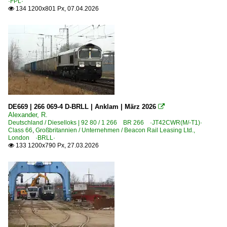
·FPL·
3 420 ·KHD MG 530 C·
134 1200x801 Px, 07.04.2026

3 509 ·Krauss-Maffei M 500 C · ML 500 C·
3 650 ·LHB 530 C·
Dieseltriebzüge | 95 80
0 642 BR 642 ·Desiro·
Dieseltriebzüge | bis 1970 und Altbautriebzüge
DE669 | 266 069-4 D-BRLL | Anklam | März 2026

Alexander, R.
DB VT 98 · BR 796/996 · BR 798/998 Uerdinger Schienenb
Deutschland / Dieselloks | 92 80 / 1 266 BR 266 ·JT42CWR(M/-T1)·
Class 66
,
Großbritannien / Unternehmen / Beacon Rail Leasing Ltd.,
London ·BRLL·
E-Loks | Drehstrom | 91 80
133 1200x790 Px, 27.03.2026

6 145 BR 145 ·Traxx AC· Private
6 146 BR 146 ·Traxx AC1/2·
6 152 BR 152 ·ES 64 F·
6 185 BR 185 ·Traxx AC1/2·
6 185 BR 185 ·Traxx AC1/2· Lokportaits