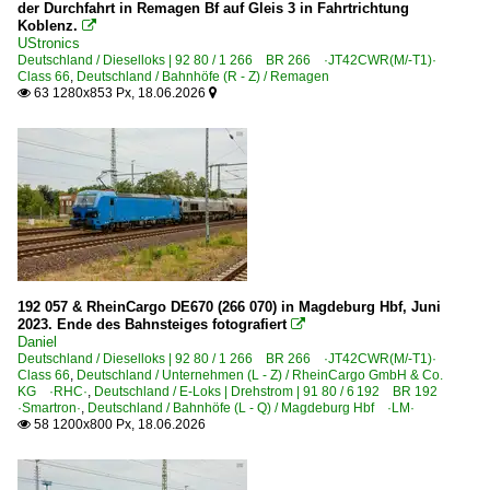
Museen und Museumsbahnen
der Durchfahrt in Remagen Bf auf Gleis 3 in Fahrtrichtung
Koblenz.

Chemin de Fer à Vapeur des Trois Vallées ·CFV3V·
UStronics
Deutschland / Dieselloks | 92 80 / 1 266 BR 266 ·JT42CWR(M/-T1)·
Class 66
,
Deutschland / Bahnhöfe (R - Z) / Remagen
Strecken
63 1280x853 Px, 18.06.2026


L24 Tongern – Montzen – Visé (–Aachen West) ·Montzen
L48 (Aachen-Rothe Erde ⨯) Walheim – Raeren ⨯ Lengele
Strecke (Aachen–) Vervièrs – Liège
Unternehmen
Crossrail Benelux N.V., Antwerpen ·XRAIL· bis 09.2025
Dillen & Le Jeune Cargo N.V., Boom ·DLC·
192 057 & RheinCargo DE670 (266 070) in Magdeburg Hbf, Juni
2023. Ende des Bahnsteiges fotografiert

Lineas Group SA/NV ·LNS· ab 04.2017 (ex Cobra)
Daniel
Deutschland / Dieselloks | 92 80 / 1 266 BR 266 ·JT42CWR(M/-T1)·
Medway Belgium MV (MSC) ·MED·
Class 66
,
Deutschland / Unternehmen (L - Z) / RheinCargo GmbH & Co.
KG ·RHC·
,
Deutschland / E-Loks | Drehstrom | 91 80 / 6 192 BR 192
Railtraxx BVBA, Borgerhout ·RTX·
·Smartron·
,
Deutschland / Bahnhöfe (L - Q) / Magdeburg Hbf ·LM·
58 1200x800 Px, 18.06.2026

SNCF Fret Benelux BV., Antwerpen ·SFB·
Dänemark