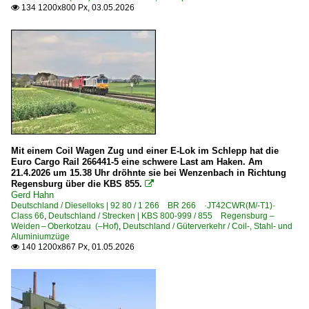
134 1200x800 Px, 03.05.2026

Jüchen
Karlsruhe Hbf ·RK·
Kempten (i. A.) Hbf
Koblenz Hbf ·KKO·
Köln Hbf ·KK·
Köln (sonstige)
Königs Wusterhausen
Mit einem Coil Wagen Zug und einer E-Lok im Schlepp hat die
Krefeld
Euro Cargo Rail 266441-5 eine schwere Last am Haken. Am
21.4.2026 um 15.38 Uhr dröhnte sie bei Wenzenbach in Richtung
Kreiensen
Regensburg über die KBS 855.

Gerd Hahn
Kronach
Deutschland / Dieselloks | 92 80 / 1 266 BR 266 ·JT42CWR(M/-T1)·
Class 66
,
Deutschland / Strecken | KBS 800-999 / 855 Regensburg –
Weiden – Oberkotzau (–Hof)
,
Deutschland / Güterverkehr / Coil-, Stahl- und
Bahnhöfe (L - Q)
Aluminiumzüge
140 1200x867 Px, 01.05.2026

Leipzig (sonstige)
Lichtenfels
Ludwigsburg