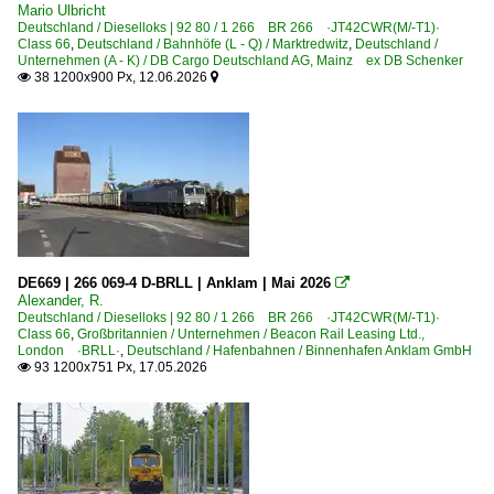
Allerheiligen
Mario Ulbricht
Deutschland / Dieselloks | 92 80 / 1 266 BR 266 ·JT42CWR(M/-T1)·
Altbach
Class 66
,
Deutschland / Bahnhöfe (L - Q) / Marktredwitz
,
Deutschland /
Unternehmen (A - K) / DB Cargo Deutschland AG, Mainz ex DB Schenker
Altenbeken
38 1200x900 Px, 12.06.2026


Andernach
Angermünde
Anrath
Aulendorf
Bad Driburg
Bamberg
DE669 | 266 069-4 D-BRLL | Anklam | Mai 2026

Basel Bad Bf
Alexander, R.
Deutschland / Dieselloks | 92 80 / 1 266 BR 266 ·JT42CWR(M/-T1)·
Bergen (Rügen)
Class 66
,
Großbritannien / Unternehmen / Beacon Rail Leasing Ltd.,
London ·BRLL·
,
Deutschland / Hafenbahnen / Binnenhafen Anklam GmbH
Berlin Schönefeld Flughafen
93 1200x751 Px, 17.05.2026

Bernau bei Berlin
Bienenbüttel
Bingen (Rhein) Hbf ·TBGN·
Bitterfeld