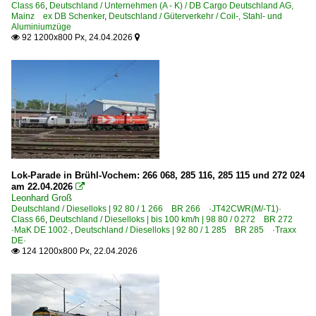
Class 66
,
Deutschland / Unternehmen (A - K) / DB Cargo Deutschland AG,
Mainz ex DB Schenker
Profen
,
Deutschland / Güterverkehr / Coil-, Stahl- und
Aluminiumzüge
92 1200x800 Px, 24.04.2026


Bahnhöfe (R - Z)
Rathenow
Remagen
Rheydt
Röblingen am See
Rodleben
Rommerskirchen
Lok-Parade in Brühl-Vochem: 266 068, 285 116, 285 115 und 272 024
am 22.04.2026

Roßlau (Elbe)
Leonhard Groß
Deutschland / Dieselloks | 92 80 / 1 266 BR 266 ·JT42CWR(M/-T1)·
Rüdesheim am Rhein (Alle Bahnhöfe)
Class 66
,
Deutschland / Dieselloks | bis 100 km/h | 98 80 / 0 272 BR 272
·MaK DE 1002·
,
Deutschland / Dieselloks | 92 80 / 1 285 BR 285 ·Traxx
Saarmund
DE·
124 1200x800 Px, 22.04.2026

Schwarzenbek
Singen (Htw)
Stendal Hbf ·LS·