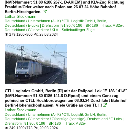
[NVR-Nummer: 91 80 6186 267-1 D-AKIEM] und KLV-Zug Richtung
Frankfurt/Oder weiter nach Polen am 26.03.24 Höhe Bahnhof
Berlin-Hirschgarten.

Lothar Stöckmann
Deutschland / Unternehmen (A - K) / CTL Logistik GmbH, Berlin
,
Deutschland / E-Loks | Drehstrom | 91 80 / 6 186 BR 186 ·Traxx MS2e·
,
Deutschland / Güterverkehr / KLV Sattelauflieger-Züge
279 1200x800 Px, 28.03.2024

CTL Logistics GmbH, Berlin [D] mit der Railpool Lok "E 186 141-8"
[NVR-Nummer: 91 80 6186 141-8 D-Rpool] und einem Ganzzug
polnischer CTLL Hochbordwagen am 08.03.24 Durchfahrt Bahnhof
Berlin-Hohenschönhausen. Viele Grüße an den Tf. !!!

Lothar Stöckmann
Deutschland / Unternehmen (A - K) / CTL Logistik GmbH, Berlin
,
Deutschland / Güterverkehr / Güterzüge (sonstige)
,
Deutschland / E-Loks |
Drehstrom | 91 80 / 6 186 BR 186 ·Traxx MS2e·
249 1200x773 Px, 20.03.2024
