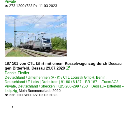
Private
273 1200x723 Px, 11.03.2023

187 503 von CTL fährt mit einem Kesselwagenzug durch Dessau
gen Bitterfeld. Dessau 29.07.2020

Dennis Fiedler
Deutschland / Unternehmen (A - K) / CTL Logistik GmbH, Berlin
,
Deutschland / E-Loks | Drehstrom | 91 80 / 6 187 BR 187 ·Traxx AC3·
Private
,
Deutschland / Strecken | KBS 200-299 / 250 Dessau – Bitterfeld –
Leipzig
,
Mein Sommerurlaub 2020
236 1200x800 Px, 03.03.2023
