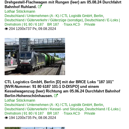
Drehgestell-Flachwagen mit Rungen (leer) am 05.08.24 Durchfahrt
Bahnhof Ruhland.

Lothar Stöckmann
Regional- und Fernzüge
Deutschland / Unternehmen (A - K) / CTL Logistik GmbH, Berlin
,
Deutschland / Güterverkehr / Güterzüge (sonstige)
,
Deutschland / E-Loks |
Lz Lokzüge
Drehstrom | 91 80 / 6 187 BR 187 ·Traxx AC3· Private
204 1200x737 Px, 09.08.2024

Strecken | KBS 100-199
100 (Berlin–) Hagenow – Büchen – Hamburg ·Hamburge
Strecken | KBS 200-299
201 'ost' Berlin Ostbahnhof – Frankfurt (Oder) – Guben 
225 Dresden – Cossebaude – Großenhain – Elsterwerda (
CTL Logistics GmbH, Berlin [D] mit der BRCE Loks "187 101"
225 Elsterwerda – Elsterwerda-Biehla (– Węgliniec)
[NVR-Nummer: 91 80 6187 101-1 D-DISPO] und einem
Kesselwagenzug (leer) Richtung am 05.06.24 Durchfahrt Bahnhof
250 (Berlin–) Wittenberg – Bitterfeld – Halle
Berlin-Hohenschönhausen.

250 Dessau – Bitterfeld – Leipzig
Lothar Stöckmann
Deutschland / Unternehmen (A - K) / CTL Logistik GmbH, Berlin
,
254 (Magdeburg–) Biederitz – Zerbst – Roßlau – Dessau (
Deutschland / Güterverkehr / Kessel- und Silozüge
,
Deutschland / E-Loks |
Drehstrom | 91 80 / 6 187 BR 187 ·Traxx AC3· Private
194 1200x735 Px, 08.06.2024

Strecken | KBS 300-399