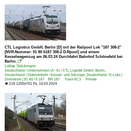
CTL Logistics GmbH, Berlin [D] mit der Railpool Lok "187 308-2"
[NVR-Nummer: 91 80 6187 308-2 D-Rpool] und einem
Kesselwagenzug am 06.03.24 Durchfahrt Bahnhof Schönefeld bei
Berlin.

Lothar Stöckmann
Deutschland / Unternehmen (A - K) / CTL Logistik GmbH, Berlin
,
Deutschland / Güterverkehr / Kessel- und Silozüge
,
Deutschland / E-Loks |
Drehstrom | 91 80 / 6 187 BR 187 ·Traxx AC3· Private
218 1200x701 Px, 10.03.2024
