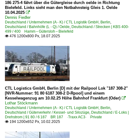
186 275-4 fährt über die Gütergleise durch oelde in Richtung
Berlin Schönefeld Flughafen
Bielefeld. Links sieht man den Notbahnsteig Gleis 1. Oelde
2010
10.04.2025

Bernau bei Berlin
Dennis Fiedler
2010
Deutschland / Unternehmen (A - K) / CTL Logistik GmbH, Berlin
,
Bitterfeld
Deutschland / Bahnhöfe (L - Q) / Oelde
,
Deutschland / Strecken | KBS 400-
2011
499 / 400 Hamm – Gütersloh – Bielefeld
Burgkemnitz
476 1200x800 Px, 18.07.2025

2012
Calau (Niederlausitz)
2013
Dresden (sonstige)
2014
Eberswalde
2015
2016
Bahnhöfe (F - K)
2017
Großkorbetha
CTL Logistics GmbH, Berlin [D] mit der Railpool Lok "187 308-2"
2018
Guben
[NVR-Nummer: 91 80 6187 308-2 D-Rpool] und einem
Kesselwagenzug am 10.02.25 Höhe Bahnhof Frankfurt (Oder)

2019
Hanau Hbf ·FH·
Lothar Stöckmann
Deutschland / Unternehmen (A - K) / CTL Logistik GmbH, Berlin
,
Deutschland / Güterverkehr / Kessel- und Silozüge
,
Deutschland / E-Loks |
2020
Bahnhöfe (L - Q)
Drehstrom | 91 80 / 6 187 BR 187 ·Traxx AC3· Private
194 1200x652 Px, 10.02.2025

2020
Leipzig (sonstige)
2021
Minden (Westfalen)