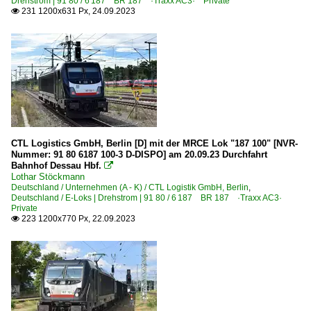
Drehstrom | 91 80 / 6 187 BR 187 ·Traxx AC3· Private
231 1200x631 Px, 24.09.2023

CTL Logistics GmbH, Berlin [D] mit der MRCE Lok "187 100" [NVR-
Nummer: 91 80 6187 100-3 D-DISPO] am 20.09.23 Durchfahrt
Bahnhof Dessau Hbf.

Lothar Stöckmann
Deutschland / Unternehmen (A - K) / CTL Logistik GmbH, Berlin
,
Deutschland / E-Loks | Drehstrom | 91 80 / 6 187 BR 187 ·Traxx AC3·
Private
223 1200x770 Px, 22.09.2023
