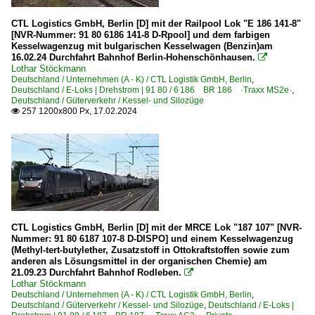
CTL Logistics GmbH, Berlin [D] mit der Railpool Lok "E 186 141-8"
[NVR-Nummer: 91 80 6186 141-8 D-Rpool] und dem farbigen
Kesselwagenzug mit bulgarischen Kesselwagen (Benzin)am
16.02.24 Durchfahrt Bahnhof Berlin-Hohenschönhausen.

Lothar Stöckmann
Deutschland / Unternehmen (A - K) / CTL Logistik GmbH, Berlin
,
Deutschland / E-Loks | Drehstrom | 91 80 / 6 186 BR 186 ·Traxx MS2e·
,
Deutschland / Güterverkehr / Kessel- und Silozüge
257 1200x800 Px, 17.02.2024

CTL Logistics GmbH, Berlin [D] mit der MRCE Lok "187 107" [NVR-
Nummer: 91 80 6187 107-8 D-DISPO] und einem Kesselwagenzug
(Methyl-tert-butylether, Zusatzstoff in Ottokraftstoffen sowie zum
anderen als Lösungsmittel in der organischen Chemie) am
21.09.23 Durchfahrt Bahnhof Rodleben.

Lothar Stöckmann
Deutschland / Unternehmen (A - K) / CTL Logistik GmbH, Berlin
,
Deutschland / Güterverkehr / Kessel- und Silozüge
,
Deutschland / E-Loks |