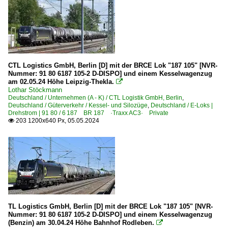
310 Hannover – Lehrte – Braunschweig (–Magdeburg)
385 (Wanne-Eickel–) Münster – Bremen (–Hamburg) ·Ro
Strecken | KBS 400-499
400 Hamm – Gütersloh – Bielefeld
CTL Logistics GmbH, Berlin [D] mit der BRCE Lok "187 105" [NVR-
Nummer: 91 80 6187 105-2 D-DISPO] und einem Kesselwagenzug
am 02.05.24 Höhe Leipzig-Thekla.
Strecken | KBS 500-599

Lothar Stöckmann
Deutschland / Unternehmen (A - K) / CTL Logistik GmbH, Berlin
,
580 Halle – Naumburg – Erfurt – Bebra ·Thüringer Bahn
Deutschland / Güterverkehr / Kessel- und Silozüge
,
Deutschland / E-Loks |
Drehstrom | 91 80 / 6 187 BR 187 ·Traxx AC3· Private
203 1200x640 Px, 05.05.2024

Strecken | KBS 600-699
605 (Halle–) Erfurt – Bebra ·Thüringer Bahn·
Strecken | KBS 700-799
700 Mannheim – Karlsruhe ·Rheinbahn·
Strecken | KBS 800-999
TL Logistics GmbH, Berlin [D] mit der BRCE Lok "187 105" [NVR-
Nummer: 91 80 6187 105-2 D-DISPO] und einem Kesselwagenzug
800 Würzburg – Gemünden – Aschaffenburg ·Main-Spes
(Benzin) am 30.04.24 Höhe Bahnhof Rodleben.
