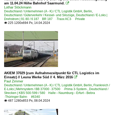
Dieselloks
am 11.04.24 Höhe Bahnhof Saarmund.

Lothar Stöckmann
0 60 x 060-DA · 60 ·Electroputere/Sulzer 100 km/h·
Deutschland / Unternehmen (A - K) / CTL Logistik GmbH, Berlin
,
Deutschland / Güterverkehr / Kessel- und Silozüge
,
Deutschland / E-Loks |
Drehstrom | 91 80 / 6 187 BR 187 ·Traxx AC3· Private
Schweiz
225 1200x694 Px, 14.04.2024

E-Loks | 91 85
4 482 Re 482 ·SBB· Traxx AC1/2
Tschechien
E-Loks | Gleichstrom
AKIEM 37029 (zum Aufnahmezeitpunkt für CTL Logistics im
7 182 BR 182
Einsatz) // Leuna Werke Süd // 4. März 2016

Paul Zimmer
Deutschland / Unternehmen (A - K) / CTL Logistik GmbH, Berlin
,
Frankreich /
E-Loks | Mehrsystem / BB 37000 · 37500 ·Prima 3-System·
,
Deutschland /
Strecken | KBS 500-599 / 580 Halle – Naumburg – Erfurt – Bebra
·Thüringer Bahn· #6340
487 1280x853 Px, 08.04.2024
