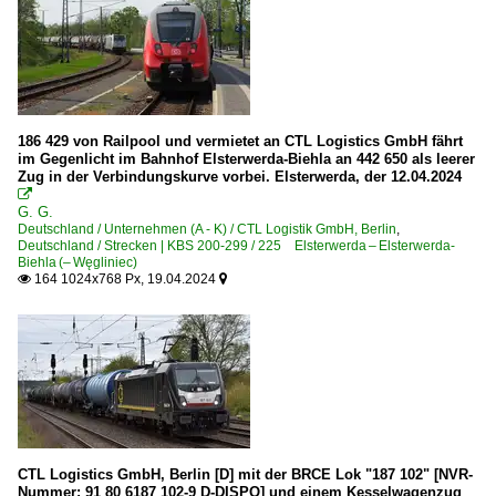
Unternehmen
Akiem SAS, Clichy
Polen
186 429 von Railpool und vermietet an CTL Logistics GmbH fährt
im Gegenlicht im Bahnhof Elsterwerda-Biehla an 442 650 als leerer
Zug in der Verbindungskurve vorbei. Elsterwerda, der 12.04.2024
Dieselloks

G. G.
BR ST43 · 060DA
Deutschland / Unternehmen (A - K) / CTL Logistik GmbH, Berlin
,
Deutschland / Strecken | KBS 200-299 / 225 Elsterwerda – Elsterwerda-
Biehla (– Węgliniec)
E-Loks
164 1024x768 Px, 19.04.2024


BR 182 · ET 182 3 150 Skoda
Unternehmen
Chem Trans Logistic Rail Servicez z o.o. ·CTL·
Rumänien
CTL Logistics GmbH, Berlin [D] mit der BRCE Lok "187 102" [NVR-
Nummer: 91 80 6187 102-9 D-DISPO] und einem Kesselwagenzug