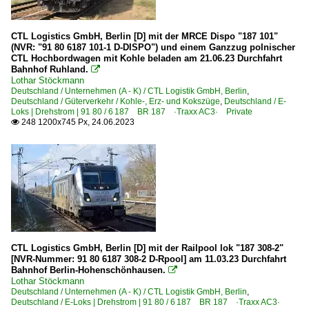
CTL Logistics GmbH, Berlin [D] mit der MRCE Dispo "187 101"
(NVR: "91 80 6187 101-1 D-DISPO") und einem Ganzzug polnischer
CTL Hochbordwagen mit Kohle beladen am 21.06.23 Durchfahrt
Bahnhof Ruhland.

Lothar Stöckmann
Deutschland / Unternehmen (A - K) / CTL Logistik GmbH, Berlin
,
Deutschland / Güterverkehr / Kohle-, Erz- und Kokszüge
,
Deutschland / E-
Loks | Drehstrom | 91 80 / 6 187 BR 187 ·Traxx AC3· Private
248 1200x745 Px, 24.06.2023

CTL Logistics GmbH, Berlin [D] mit der Railpool lok "187 308-2"
[NVR-Nummer: 91 80 6187 308-2 D-Rpool] am 11.03.23 Durchfahrt
Bahnhof Berlin-Hohenschönhausen.

Lothar Stöckmann
Deutschland / Unternehmen (A - K) / CTL Logistik GmbH, Berlin
,
Deutschland / E-Loks | Drehstrom | 91 80 / 6 187 BR 187 ·Traxx AC3·