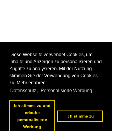
Diese Webseite verwendet Cookies, um
Inhalte und Anzeigen zu personalisieren und
Zugriffe zu analysieren. Mit der Nutzung
stimmen Sie der Verwendung von Cookies
zu. Mehr erfahren:
Datenschutz
,
Personalisierte Werbung
Ich stimme zu und
erlaube
Ich stimme zu
1
2
3
4
5
6
7
8
9
10
nächste Seite
>>
personalisierte
Werbung