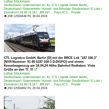
Lothar Stöckmann
840 Hochstadt-Marktzeuln – Probstzella – Saalfeld ·F
Deutschland / Unternehmen (A - K) / CTL Logistik GmbH, Berlin
,
Deutschland / Güterverkehr / Kessel- und Silozüge
,
Deutschland / E-Loks |
910 Treuchtlingen – Pleinfeld – Roth – Nürnberg
Drehstrom | 91 80 / 6 187 BR 187 ·Traxx AC3· Private
208 1200x646 Px, 30.04.2024

Unternehmen (A - K)
Erfurter Bahnservice Gesellschaft mbH ·EBS·
Hupac Deutschland GmbH ·HPCD·
Unternehmen (L - Z)
Railpool GmbH, München ·Rpool·
CTL Logistics GmbH, Berlin [D] mit der BRCE Lok "187 100-3"
[NVR-Nummer: 91 80 6187 100-3 D-DISPO] und einem
Kesselwagenzug am 18.04.24 Höhe Bahnhof Rodleben. Viele
Unternehmen | historisch
Grüße an den Tf. !!!

Lothar Stöckmann
MRCE Dispolok GmbH, München ·DISPO· bis 10.2023
Deutschland / Unternehmen (A - K) / CTL Logistik GmbH, Berlin
,
Deutschland / Güterverkehr / Kessel- und Silozüge
,
Deutschland / E-Loks |
Drehstrom | 91 80 / 6 187 BR 187 ·Traxx AC3· Private
Frankreich
293 1200x662 Px, 20.04.2024

E-Loks | Mehrsystem
BB 37000 · 37500 ·Prima 3-System·