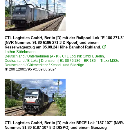
KLV Sattelauflieger-Züge
Kohle-, Erz- und Kokszüge
Staubgutzüge
Stückgutzüge
CTL Logistics GmbH, Berlin [D] mit der Railpool Lok "E 186 271-3"
Güterverkehr (Gbf, Rbf, Ubf)
[NVR-Nummer: 91 80 6186 271-3 D-Rpool] und einem
Kesselwagenzug am 05.08.24 Höhe Bahnhof Ruhland.

Rbf Halle (Saale)
Lothar Stöckmann
Deutschland / Unternehmen (A - K) / CTL Logistik GmbH, Berlin
,
Deutschland / E-Loks | Drehstrom | 91 80 / 6 186 BR 186 ·Traxx MS2e·
,
Güterwagen
Deutschland / Güterverkehr / Kessel- und Silozüge
200 1200x795 Px, 09.08.2024

7 | Gattung Z | Kesselwagen
Kesselwagen
Hafenbahnen
Hafenbahn Hanau
Museen und Ausstellungen
CTL Logistics GmbH, Berlin [D] mit der BRCE Lok "187 107" [NVR-
Nummer: 91 80 6187 107-8 D-DISPO] und einem Ganzzug
IG Bw Dresden-Altstadt e.V. - Eisenbahnmuseum Dresden