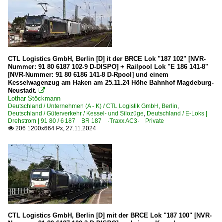
2022
Neustrelitz
2023
Oelde
2024
Bahnhöfe (R - Z)
2025
CTL Logistics GmbH, Berlin [D] it der BRCE Lok "187 102" [NVR-
Rathenow
Nummer: 91 80 6187 102-9 D-DISPO] + Railpool Lok "E 186 141-8"
[NVR-Nummer: 91 80 6186 141-8 D-Rpool] und einem
Stendal Hbf ·LS·
Kesselwagenzug am Haken am 25.11.24 Höhe Bahnhof Magdeburg-
Neustadt.

Lothar Stöckmann
Dieselloks | 92 80
Deutschland / Unternehmen (A - K) / CTL Logistik GmbH, Berlin
,
Deutschland / Güterverkehr / Kessel- und Silozüge
,
Deutschland / E-Loks |
1 202 BR 202 DR 112 · DR 110 DR V 100.1
Drehstrom | 91 80 / 6 187 BR 187 ·Traxx AC3· Private
206 1200x664 Px, 27.11.2024

1 223 BR 223 · BR 253 · DE 2000 ·ER20·
1 252 BR 252 CFR 060DA ST43 R 'Krabbenkutter'
Dieselloks | bis 100 km/h | 98 80
3 345 · 3 346 BR 345 · BR 346 DR 105 · DR 106 DR V 60
E-Loks | Drehstrom | 91 80
CTL Logistics GmbH, Berlin [D] mit der BRCE Lok "187 100" [NVR-