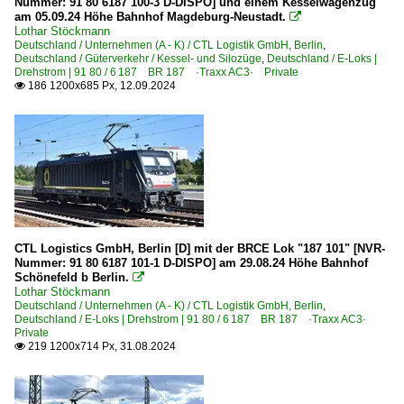
Nummer: 91 80 6187 100-3 D-DISPO] und einem Kesselwagenzug
6 182 BR 182 ·ES 64 U2· Private
am 05.09.24 Höhe Bahnhof Magdeburg-Neustadt.

6 185 BR 185 ·Traxx AC1/2· Lokportaits
Lothar Stöckmann
Deutschland / Unternehmen (A - K) / CTL Logistik GmbH, Berlin
,
6 185 BR 185 ·Traxx AC1/2· Private
Deutschland / Güterverkehr / Kessel- und Silozüge
,
Deutschland / E-Loks |
Drehstrom | 91 80 / 6 187 BR 187 ·Traxx AC3· Private
6 185 BR 185 ·Traxx AC1/2· Werbeloks
186 1200x685 Px, 12.09.2024

6 186 BR 186 ·Traxx MS2e·
6 186 BR 186 ·Traxx MS2e· Werbeloks
6 187 BR 187 ·Traxx AC3· Private
6 189 BR 189 ·ES 64 F4· Private
6 193 ¦ 7 193 BR 193 ·Vectron AC/MS· 'X4 E' Private
CTL Logistics GmbH, Berlin [D] mit der BRCE Lok "187 101" [NVR-
Güterverkehr
Nummer: 91 80 6187 101-1 D-DISPO] am 29.08.24 Höhe Bahnhof
Schönefeld b Berlin.

Getreidezüge
Lothar Stöckmann
Deutschland / Unternehmen (A - K) / CTL Logistik GmbH, Berlin
,
Güterzüge (sonstige)
Deutschland / E-Loks | Drehstrom | 91 80 / 6 187 BR 187 ·Traxx AC3·
Private
Güterzüge nässeempfindliche Güter
219 1200x714 Px, 31.08.2024

Kessel- und Silozüge
KLV Containerzüge