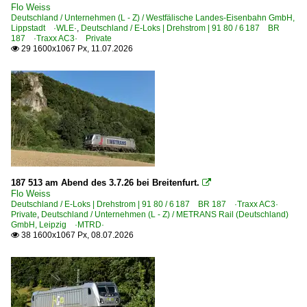
bayernhafen Aschaffenburg
Flo Weiss
Deutschland / Unternehmen (L - Z) / Westfälische Landes-Eisenbahn GmbH,
Hafenbahn Stralsund
Lippstadt ·WLE·
,
Deutschland / E-Loks | Drehstrom | 91 80 / 6 187 BR
187 ·Traxx AC3· Private
Hamburger Hafenbahn
29 1600x1067 Px, 11.07.2026

Hybridloks | 90 80
1 002 ·Prima H3·
Industriemessen
Transport und Logistik Messe München 2013
Personenwagen | Doppelstockwagen | Mittelwagen
187 513 am Abend des 3.7.26 bei Breitenfurt.

Flo Weiss
~ Sonstige Doppelstock-Zwischenwagen
Deutschland / E-Loks | Drehstrom | 91 80 / 6 187 BR 187 ·Traxx AC3·
Private
,
Deutschland / Unternehmen (L - Z) / METRANS Rail (Deutschland)
GmbH, Leipzig ·MTRD·
RB-, RE-Linien in NRW
38 1600x1067 Px, 08.07.2026

RE 9 ·Rhein-Sieg-Express·
Regional- und Fernzüge