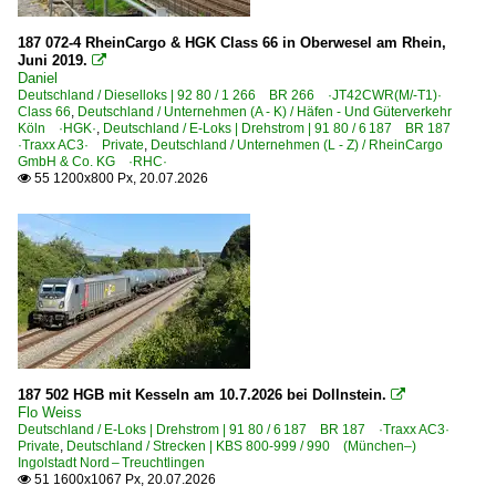
Nordhausen
187 072-4 RheinCargo & HGK Class 66 in Oberwesel am Rhein,
Osnabrück
Juni 2019.

Daniel
Plattling
Deutschland / Dieselloks | 92 80 / 1 266 BR 266 ·JT42CWR(M/-T1)·
Plochingen
Class 66
,
Deutschland / Unternehmen (A - K) / Häfen - Und Güterverkehr
Köln ·HGK·
,
Deutschland / E-Loks | Drehstrom | 91 80 / 6 187 BR 187
Prödel
·Traxx AC3· Private
,
Deutschland / Unternehmen (L - Z) / RheinCargo
GmbH & Co. KG ·RHC·
55 1200x800 Px, 20.07.2026

Bahnhöfe (R - Z)
Rathenow
Regensburg Hbf ·NRH·
Rheine
Röblingen am See
Rodleben
Roisdorf (Bornheim)
187 502 HGB mit Kesseln am 10.7.2026 bei Dollnstein.

Flo Weiss
Ruhland
Deutschland / E-Loks | Drehstrom | 91 80 / 6 187 BR 187 ·Traxx AC3·
Private
,
Deutschland / Strecken | KBS 800-999 / 990 (München–)
Saalfeld
Ingolstadt Nord – Treuchtlingen
51 1600x1067 Px, 20.07.2026

Salzbergen