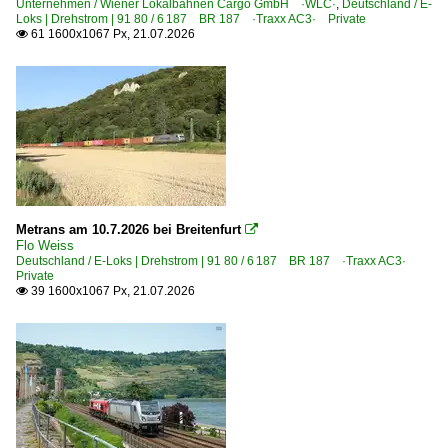
Unternehmen / Wiener Lokalbahnen Cargo GmbH ·WLC·
,
Deutschland / E-
Loks | Drehstrom | 91 80 / 6 187 BR 187 ·Traxx AC3· Private
Lintorf
61 1600x1067 Px, 21.07.2026

Ludwigsburg
Lüneburg
Magdeburg (sonstige)
Magdeburg-Neustadt
Mainz Hbf ·FMZ·
Mannheim Hbf ·RM·
Metrans am 10.7.2026 bei Breitenfurt
Mannheim Rheinau

Flo Weiss
Maschen Rbf/Gbf
Deutschland / E-Loks | Drehstrom | 91 80 / 6 187 BR 187 ·Traxx AC3·
Private
Mosbach-Neckarelz
39 1600x1067 Px, 21.07.2026

München-Heimeranplatz
München-Ostbahnhof
Naumburg (Saale) Hbf ·UNM·
Neustrelitz
Niederndodeleben