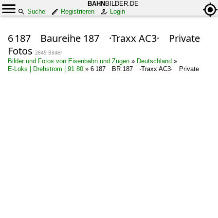
BAHN
BILDER.DE
Suche
Registrieren
Login
6 187 Baureihe 187 ·Traxx AC3· Private
Fotos
2849 Bilder
Bilder und Fotos von Eisenbahn und Zügen
»
Deutschland
»
E-Loks | Drehstrom | 91 80
»
6 187 BR 187 ·Traxx AC3· Private