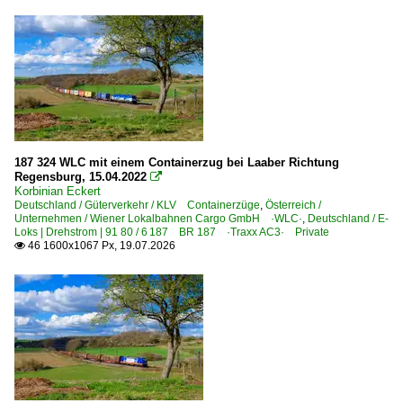
Schkopau
Schwerte (Ruhr)
Sonneberg
Stendal Hbf ·LS·
Stralsund-Rügendamm
Stuttgart Hbf ·TS·
187 324 WLC mit einem Containerzug bei Laaber Richtung
Teutschenthal
Regensburg, 15.04.2022

Korbinian Eckert
Treuchtlingen
Deutschland / Güterverkehr / KLV Containerzüge
,
Österreich /
Unternehmen / Wiener Lokalbahnen Cargo GmbH ·WLC·
,
Deutschland / E-
Ulm Hbf ·TQU R/F·
Loks | Drehstrom | 91 80 / 6 187 BR 187 ·Traxx AC3· Private
46 1600x1067 Px, 19.07.2026

Völklingen
Weißenfels
Wilmersdorf (bei Angermünde)
Wismar
Würzburg Hbf ·NWH·
Zscherben