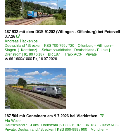
6 182 BR 182 ·ES 64 U2· Private
6 185 BR 185 ·Traxx AC1/2·
6 185 BR 185 ·Traxx AC1/2· Private
187 932 mit dem DGS 91202 (Villingen - Offenburg) bei Peterzell
6 185 BR 185 ·Traxx AC1/2· Werbeloks
3.7.26

6 186 BR 186 ·Traxx MS2e·
Andreas Hackenjos
Deutschland / Strecken | KBS 700-799 / 720 Offenburg – Villingen –
6 186 BR 186 ·Traxx MS2e· Werbeloks
Singen (–Konstanz) ·Schwarzwaldbahn·
,
Deutschland / E-Loks |
Drehstrom | 91 80 / 6 187 BR 187 ·Traxx AC3· Private
6 187 BR 187 ·Traxx AC3·
66 1600x1000 Px, 16.07.2026

6 189 BR 189 ·ES 64 F4· Private
6 192 BR 192 ·Smartron·
6 193 ¦ 7 193 BR 193 ·Vectron AC/MS· 'X4 E' Private
6 193 BR 193 ·Vectron AC/MS·
E-Loks | konventionell
6 114 BR 114.0 ex 112.0
187 504 mit Containern am 9.7.2026 bei Vierkirchen.

Flo Weiss
6 139 BR 139 E 40.11
Deutschland / E-Loks | Drehstrom | 91 80 / 6 187 BR 187 ·Traxx AC3·
Private
,
Deutschland / Strecken | KBS 800-999 / 900 München –