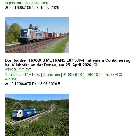
6 151 BR 151 Private
Ingolstadt – Ingolstadt Nord
26 1600x1067 Px, 15.07.2026

Elektrotriebzüge | 94 80
0 430 BR 430
0 450 BR 450 · Be 4/8 ·GT8-100C/2S, GT8-100D/2S·
1 440 BR 440 ·Coradia Continental 2· 'Grinsekatze' Pr
9 442 BR 442 ·Talent 2· 'Hamsterbacke'
Bombardier TRAXX 3 METRANS 187 500-4 mit einem Containerzug
Galerien
bei Vilshofen an der Donau, am 25. April 2026.

ATISBLOG.DE
2016 8. Dresdner Dampfloktreffen
Deutschland / E-Loks | Drehstrom | 91 80 / 6 187 BR 187 ·Traxx AC3·
Private
Mitzieher
46 1200x675 Px, 13.07.2026


Verfremdungen
Güterverkehr
Autotransportzüge
Coil-, Stahl- und Aluminiumzüge
Flüssigeisentransport, Torpedowagenzüge "Suppenzüge