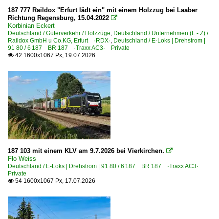
187 777 Raildox "Erfurt lädt ein" mit einem Holzzug bei Laaber
Bahntechnische Anlagen und Kunstbauten
Richtung Regensburg, 15.04.2022

Korbinian Eckert
Brücken und Kreuzungsbauwerke
Deutschland / Güterverkehr / Holzzüge
,
Deutschland / Unternehmen (L - Z) /
Raildox GmbH u Co.KG, Erfurt ·RDX·
,
Deutschland / E-Loks | Drehstrom |
Stellwerke
91 80 / 6 187 BR 187 ·Traxx AC3· Private
42 1600x1067 Px, 19.07.2026

Detailfotos
Scheinwerfer, Leuchten, Lampen
Dieselloks | 92 80
1 246 BR 246 ·Traxx DE·
1 266 BR 266 ·JT42CWR(M/-T1)· Class 66
1 271 BR 271 ·G 1000 BB·
187 103 mit einem KLV am 9.7.2026 bei Vierkirchen.

Flo Weiss
4 185 ·DE 18·
Deutschland / E-Loks | Drehstrom | 91 80 / 6 187 BR 187 ·Traxx AC3·
Private
54 1600x1067 Px, 17.07.2026

E-Loks | Drehstrom | 91 80
6 145 BR 145 ·Traxx AC· Private
6 145 BR 145 ·Traxx AC· Werbeloks