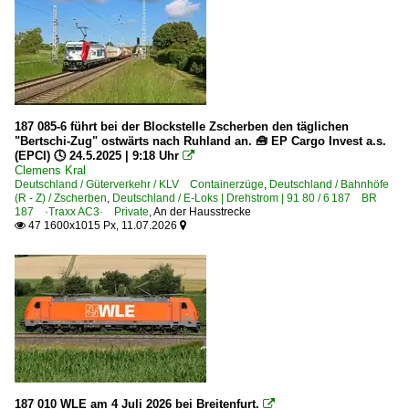
Staubgutzüge
Stückgutzüge
Weichen- und Schienentransporte
Zirkus Roncalli-Züge
187 085-6 führt bei der Blockstelle Zscherben den täglichen
Güterverkehr (Gbf, Rbf, Ubf)
"Bertschi-Zug" ostwärts nach Ruhland an. 🧰 EP Cargo Invest a.s.
(EPCI) 🕓 24.5.2025 | 9:18 Uhr

Gbf Neuss
Clemens Kral
Deutschland / Güterverkehr / KLV Containerzüge
,
Deutschland / Bahnhöfe
Rangier- und Güterbahnhof Karlsruhe
(R - Z) / Zscherben
,
Deutschland / E-Loks | Drehstrom | 91 80 / 6 187 BR
187 ·Traxx AC3· Private
Rbf Halle (Saale)
,
An der Hausstrecke
47 1600x1015 Px, 11.07.2026


Rbf München Nord
Güterwagen
4 | Gattung L | Flachwagen mit Einzelradsätzen in Sonder
Kesselwagen
Hafenbahnen
187 010 WLE am 4 Juli 2026 bei Breitenfurt.
