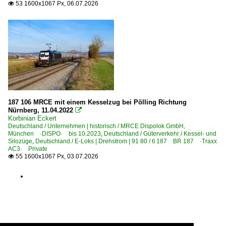
53 1600x1067 Px, 06.07.2026

201 'west' (Berlin–) Griebnitzsee – Potsdam – Branden
203 'nord' (Berlin–) Angermünde – Pasewalk – Stralsund
205 'nord' (Berlin–) Neustrelitz – Waren – Rostock ·Llo
208 'west' Berlin Hamburger Bf ⨯ Spandau – Wittenber
210 (Halle–) Cottbus – Peitz – Guben
219 Halle – Delitzsch – Eilenburg (–Cottbus/Guben)
250 Dessau – Bitterfeld – Leipzig
187 106 MRCE mit einem Kesselzug bei Pölling Richtung
Nürnberg, 11.04.2022

254 (Magdeburg–) Biederitz – Zerbst – Roßlau – Dessau (
Korbinian Eckert
Deutschland / Unternehmen | historisch / MRCE Dispolok GmbH,
Strecke 6080 Eichgestell – Wuhlheide – Biesdorfer Kreuz
München ·DISPO· bis 10.2023
,
Deutschland / Güterverkehr / Kessel- und
Silozüge
,
Deutschland / E-Loks | Drehstrom | 91 80 / 6 187 BR 187 ·Traxx
Strecke 6115 (Jüterbog–) Golm – Priort ⨯ Wustermark ⨯ 
AC3· Private
55 1600x1067 Px, 03.07.2026

Strecke 6126 Saarmund – Diedersdorf – Schönefeld Flugh
Strecken | KBS 300-399
301 (Berlin–) Stendal – Oebisfelde – Wolfsburg ·Lehrt
310 (Hannover–) Braunschweig – Marienborn – Magdebu