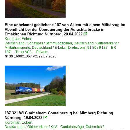
Hamburg-Harburg
Hämelerwald
Hanau Hbf ·FH·
Eine unbekannt gebliebene 187 von Akiem mit einem Militärzug im
Abendlicht bei der Überquerung der Aurachtalbrücke in
Hannover Hbf ·HH·
Emskirchen Richtung Nürnberg, 20.04.2022

Korbinian Eckert
Hasbergen
Deutschland / Sonstiges / Stimmungsbilder
,
Deutschland / Güterverkehr /
Heddesheim/Hirschberg
Militärtransporte
,
Deutschland / E-Loks | Drehstrom | 91 80 / 6 187 BR
187 ·Traxx AC3· Private
Hochstadt/Marktzeuln
39 1600x1067 Px, 22.07.2026

Immendingen
Kaiserslautern Hbf ·SKL·
Karlsruhe Hbf ·RK·
Kirchen/Sieg
Köthen (Anhalt)
Krefeld
187 321 WLC mit einem Containerzug bei Mimberg Richtung
Kreuztal
Nürnberg, 19.04.2022

Korbinian Eckert
Deutschland / Güterverkehr / KLV Containerzüge
,
Österreich /
Bahnhöfe (L - Q)