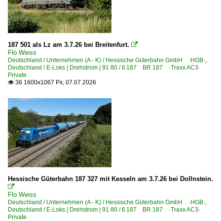
DbZ Überführungsfahrten, Züge für besondere Zwecke
FLX Flixtrain-Züge
Lz Lokzüge
187 501 als Lz am 3.7.26 bei Breitenfurt.

Flo Weiss
Sonstiges
Deutschland / Unternehmen (A - K) / Hessische Güterbahn GmbH ·HGB·
,
Deutschland / E-Loks | Drehstrom | 91 80 / 6 187 BR 187 ·Traxx AC3·
Missglückte Aufnahmen
Private
36 1600x1067 Px, 07.07.2026

Nachtaufnahmen
Stimmungsbilder
Winterbilder rund um die Bahn
Strecken | KBS 100-199
100 (Berlin–) Hagenow – Büchen – Hamburg ·Hamburge
104 Hamburg – Bad Oldesloe – Lübeck – Travemünde
Hessische Güterbahn 187 327 mit Kesseln am 3.7.26 bei Dollnstein.
110 (Hannover–) Celle – Lüneburg – H.-Harburg (–Hambur

Flo Weiss
190 Stralsund – Bergen auf Rügen – Lietzow – Borchtitz –
Deutschland / Unternehmen (A - K) / Hessische Güterbahn GmbH ·HGB·
,
Deutschland / E-Loks | Drehstrom | 91 80 / 6 187 BR 187 ·Traxx AC3·
Private
Strecken | KBS 200-299