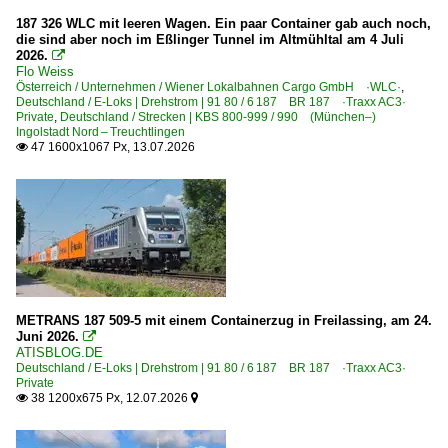
Gemischte Güterzüge
187 326 WLC mit leeren Wagen. Ein paar Container gab auch noch,
die sind aber noch im Eßlinger Tunnel im Altmühltal am 4 Juli
Getreidezüge
2026.

Flo Weiss
Güterzüge (sonstige)
Österreich / Unternehmen / Wiener Lokalbahnen Cargo GmbH ·WLC·
,
Deutschland / E-Loks | Drehstrom | 91 80 / 6 187 BR 187 ·Traxx AC3·
Güterzüge nässeempfindliche Güter
Private
,
Deutschland / Strecken | KBS 800-999 / 990 (München–)
Ingolstadt Nord – Treuchtlingen
Holzhackschnitzel-Züge
47 1600x1067 Px, 13.07.2026

Holzzüge
Kali- und Salzzüge
Kessel- und Silozüge
KLV Containerzüge
KLV Sattelauflieger-Züge
Kohle-, Erz- und Kokszüge
METRANS 187 509-5 mit einem Containerzug in Freilassing, am 24.
Juni 2026.

Militärtransporte
ATISBLOG.DE
Deutschland / E-Loks | Drehstrom | 91 80 / 6 187 BR 187 ·Traxx AC3·
Röhrenzüge
Private
38 1200x675 Px, 12.07.2026
Schotter- und Kieszüge


Schrottzüge