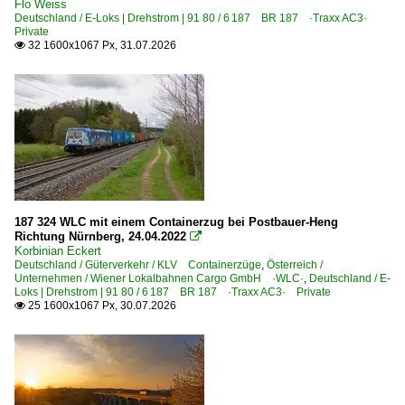
Flo Weiss
Erkner
Deutschland / E-Loks | Drehstrom | 91 80 / 6 187 BR 187 ·Traxx AC3·
Private
32 1600x1067 Px, 31.07.2026

Bahnhöfe (F - K)
Fährhafen Sassnitz (Mukran Port GmbH, Zugang nur über
Frankfurt am Main (sonstige)
Friedberg (Hessen)
Fulda
Geislingen (Steige)
Gerstungen
187 324 WLC mit einem Containerzug bei Postbauer-Heng
Richtung Nürnberg, 24.04.2022

Göschwitz (Saale)
Korbinian Eckert
Göttingen
Deutschland / Güterverkehr / KLV Containerzüge
,
Österreich /
Unternehmen / Wiener Lokalbahnen Cargo GmbH ·WLC·
,
Deutschland / E-
Großkorbetha
Loks | Drehstrom | 91 80 / 6 187 BR 187 ·Traxx AC3· Private
25 1600x1067 Px, 30.07.2026

Güterglück
Gütersloh
Halle (Saale) Hbf ·LH·
Hamburg (sonstige)