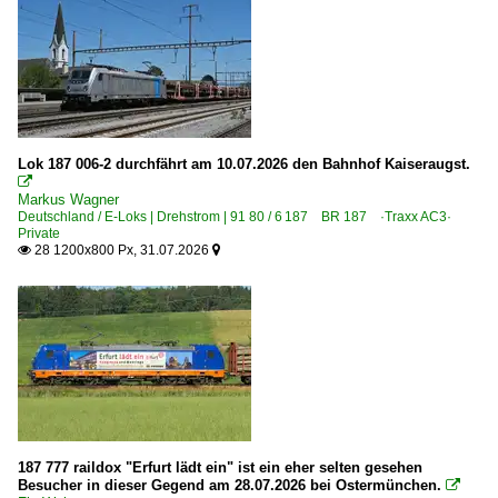
2026
Bienenbüttel
Bitterfeld
Braunschweig Hbf ·HBS·
Bremen Hbf ·HB·
Dessau
Lok 187 006-2 durchfährt am 10.07.2026 den Bahnhof Kaiseraugst.

Dillingen (Saar)
Markus Wagner
Deutschland / E-Loks | Drehstrom | 91 80 / 6 187 BR 187 ·Traxx AC3·
Dresden (sonstige)
Private
28 1200x800 Px, 31.07.2026

Dresden Hbf ·DH·

Dresden-Neustadt
Duisburg (sonstige)
Düren
Düsseldorf Hbf ·KD·
Eberswalde
Eichenberg
187 777 raildox "Erfurt lädt ein" ist ein eher selten gesehen
Eichstätt
Besucher in dieser Gegend am 28.07.2026 bei Ostermünchen.
