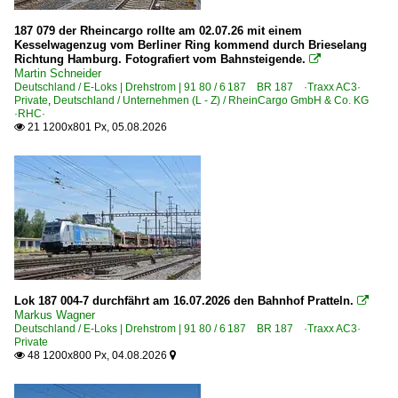
2012
Bahndienstfahrzeuge
2013
187 079 der Rheincargo rollte am 02.07.26 mit einem
Kesselwagenzug vom Berliner Ring kommend durch Brieselang
Vossloh HSG Schienenschleifzug
2014
Richtung Hamburg. Fotografiert vom Bahnsteigende.

Martin Schneider
2015
Deutschland / E-Loks | Drehstrom | 91 80 / 6 187 BR 187 ·Traxx AC3·
Bahndienstfahrzeuge | historisch
Private
,
Deutschland / Unternehmen (L - Z) / RheinCargo GmbH & Co. KG
2016
·RHC·
LEW EL 16 Akkuschleppfahrzeug (ASF)
21 1200x801 Px, 05.08.2026

2017
2018
Bahnhöfe (A - E)
2019
Aachen
Angermünde
2020
Angersdorf
2020
Anklam / MV
2021
Augsburg (sonstige)
Lok 187 004-7 durchfährt am 16.07.2026 den Bahnhof Pratteln.

2022
Markus Wagner
Basel Bad Bf
Deutschland / E-Loks | Drehstrom | 91 80 / 6 187 BR 187 ·Traxx AC3·
2023
Bebra
Private
2024
48 1200x800 Px, 04.08.2026


Bergen (Rügen)
2025
Berlin Schönefeld Flughafen