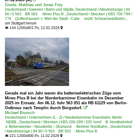
Gisela, Matthias und Jonas Frey
Deutschland / Galerien / Bahn und Städte
,
Deutschland / Akkutriebzüge | 94
80 / 0 563 BR 563 ·Mireo Plus B·
,
Deutschland / Strecken | KBS 700-799 /
776 (Zuffenhausen–) Weil der Stadt – Calw ·württ. Schwarzwaldbahn·
,
um Stuttgart herum
144 1200x801 Px, 12.02.2026


Gerade mal ein Jahr waren die batterieelektrischen Züge vom
Mireo Plus B bei der Nierderbarnimer Eisenbahn im Dezember
2025 im Einsatz. Am 06.12. fuhr 563 051 als RB 61129 von Berlin-
Ostkreuz nach Templin durch Borgsdorf.

Michael Brunsch
Deutschland / Unternehmen (L - Z) / Niederbarnimer Eisenbahn, Berlin
·NEBB·
,
Deutschland / Strecken | KBS 200-299 / 205 'nord' B.-Nordbahnhof
⨯ Birkenwerder – Neustrelitz – Stralsund ·Berliner Nordbahn·
,
Deutschland
/ Akkutriebzüge | 94 80 / 0 563 BR 563 ·Mireo Plus B·
221 1200x900 Px, 11.02.2026

