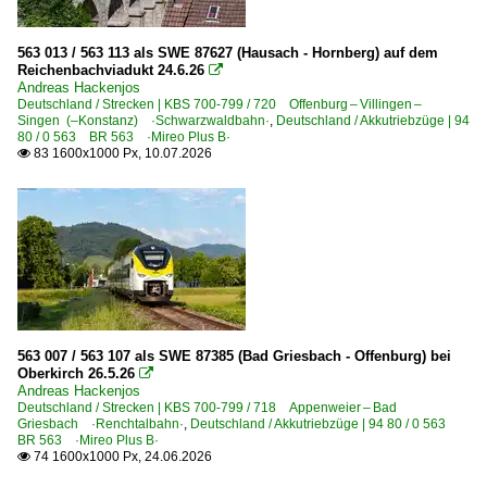
Dieseltriebzüge | 95 80
0 643 BR 643 ·Talent· Private
563 013 / 563 113 als SWE 87627 (Hausach - Hornberg) auf dem
Reichenbachviadukt 24.6.26

0 650 BR 650 ·RS1· Private
Andreas Hackenjos
Deutschland / Strecken | KBS 700-799 / 720 Offenburg – Villingen –
Singen (–Konstanz) ·Schwarzwaldbahn·
,
Deutschland / Akkutriebzüge | 94
Elektrotriebzüge | 94 80
80 / 0 563 BR 563 ·Mireo Plus B·
83 1600x1000 Px, 10.07.2026

8 442 BR 442 ·Talent 3·
Galerien
Bahn und Städte
Industriemessen
InnoTrans 2022
563 007 / 563 107 als SWE 87385 (Bad Griesbach - Offenburg) bei
Oberkirch 26.5.26

RB-, RE-Linien in BB
Andreas Hackenjos
Deutschland / Strecken | KBS 700-799 / 718 Appenweier – Bad
RB 25 ·Barnimer Feldmark Kurier·
Griesbach ·Renchtalbahn·
,
Deutschland / Akkutriebzüge | 94 80 / 0 563
BR 563 ·Mireo Plus B·
RB 27 ·Heidekrautbahn·
74 1600x1000 Px, 24.06.2026
