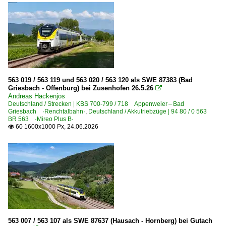
RB-, RE-Linien in RLP
RB 96 ·Hellertalbahn·
Regionalzüge (Bundesländer)
Baden-Württemberg
Berlin und Brandenburg
563 019 / 563 119 und 563 020 / 563 120 als SWE 87383 (Bad
Griesbach - Offenburg) bei Zusenhofen 26.5.26

Andreas Hackenjos
S-Bahnen und Regionalstadtbahnen
Deutschland / Strecken | KBS 700-799 / 718 Appenweier – Bad
Griesbach ·Renchtalbahn·
,
Deutschland / Akkutriebzüge | 94 80 / 0 563
BR 563 ·Mireo Plus B·
Regio S-Bahn BW ·RS·
60 1600x1000 Px, 24.06.2026

Strecken | KBS 200-299
205 'nord' B.-Nordbahnhof ⨯ Birkenwerder – Neustrelitz 
209.12 Löwenberg – Templin ⨯ Prenzlau
209.26 B.-Ostbahnhof – B.-Lichtenberg – Strausberg – Kü
209.36 Grunow – Storkow (Mark) – Königs Wusterhausen
209.60 Eberswalde – Wriezen – Frankfurt (Oder)
563 007 / 563 107 als SWE 87637 (Hausach - Hornberg) bei Gutach