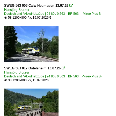
Berlin Lichtenberg
SWEG 563 003 Calw-Heumaden 13.07.26

Hansjörg Brutzer
Calw
Deutschland / Akkutriebzüge | 94 80 / 0 563 BR 563 ·Mireo Plus B·
58 1200x800 Px, 15.07.2026


Bahnhöfe (F - K)
Fangschleuse Tesla Süd
Frankfurt (Oder) Pbf ·BFP·
Kehl (Rhein)
Bahnhöfe (L - Q)
Offenburg
SWEG 563 017 Ostelsheim 13.07.26

Hansjörg Brutzer
Deutschland / Akkutriebzüge | 94 80 / 0 563 BR 563 ·Mireo Plus B·
Bahnhöfe (R - Z)
38 1200x800 Px, 15.07.2026

Weil der Stadt
Bahntechnische Anlagen und Kunstbauten
Tunnel