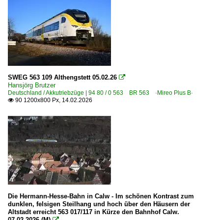
SWEG 563 109 Althengstett 05.02.26

Hansjörg Brutzer
Deutschland / Akkutriebzüge | 94 80 / 0 563 BR 563 ·Mireo Plus B·
90 1200x800 Px, 14.02.2026

Die Hermann-Hesse-Bahn in Calw - Im schönen Kontrast zum
dunklen, felsigen Steilhang und hoch über den Häusern der
Altstadt erreicht 563 017/117 in Kürze den Bahnhof Calw.
07.02.2026 (M)
