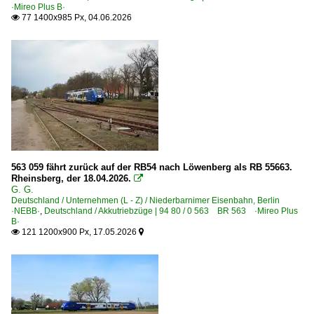
·Mireo Plus B·
77 1400x985 Px, 04.06.2026
Niederbarnimer Eisenbahn, Berlin ·NEBB·

Südwestdeutsche Landesverkehrs-AG, Lahr ·SWEG·
563 059 fährt zurück auf der RB54 nach Löwenberg als RB 55663.
Rheinsberg, der 18.04.2026.

G. G.
Deutschland / Unternehmen (L - Z) / Niederbarnimer Eisenbahn, Berlin
·NEBB·
,
Deutschland / Akkutriebzüge | 94 80 / 0 563 BR 563 ·Mireo Plus
B·
121 1200x900 Px, 17.05.2026

