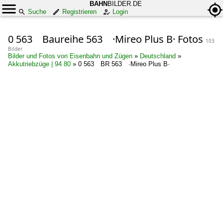
BAHN
BILDER.DE
Suche
Registrieren
Login
0 563 Baureihe 563 ·Mireo Plus B· Fotos
103
Bilder
Bilder und Fotos von Eisenbahn und Zügen
»
Deutschland
»
Akkutriebzüge | 94 80
»
0 563 BR 563 ·Mireo Plus B·