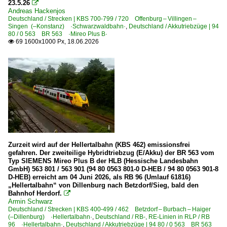
23.5.26

Andreas Hackenjos
Strecken | KBS 400-499
Deutschland / Strecken | KBS 700-799 / 720 Offenburg – Villingen –
Singen (–Konstanz) ·Schwarzwaldbahn·
,
Deutschland / Akkutriebzüge | 94
460 (Köln–) Betzdorf – Siegen ·Siegstrecke·
80 / 0 563 BR 563 ·Mireo Plus B·
69 1600x1000 Px, 18.06.2026

461 Limburg – Westerburg – Altenkirchen ·Oberwesterw
462 Betzdorf – Burbach – Haiger (–Dillenburg) ·Hellerta
Strecken | KBS 700-799
702 Karlsruhe – Ettlingen – Rastatt – Offenburg ·Oberrh
718 Appenweier – Bad Griesbach ·Renchtalbahn·
720 Offenburg – Villingen – Singen (–Konstanz) ·Schw
Zurzeit wird auf der Hellertalbahn (KBS 462) emissionsfrei
776 (Zuffenhausen–) Weil der Stadt – Calw ·württ. Sch
gefahren. Der zweiteilige Hybridtriebzug (E/Akku) der BR 563 vom
Typ SIEMENS Mireo Plus B der HLB (Hessische Landesbahn
Unternehmen (A - K)
GmbH) 563 801 / 563 901 (94 80 0563 801-0 D-HEB / 94 80 0563 901-8
D-HEB) erreicht am 04 Juni 2026, als RB 96 (Umlauf 61816)
„Hellertalbahn“ von Dillenburg nach Betzdorf/Sieg, bald den
Beacon Rail Capital Europe GmbH, München ·BRCE·DIS
Bahnhof Herdorf.

HLB Hessenbahn GmbH, Frankfurt/M. ·HEB·
Armin Schwarz
Deutschland / Strecken | KBS 400-499 / 462 Betzdorf – Burbach – Haiger
(–Dillenburg) ·Hellertalbahn·
,
Deutschland / RB-, RE-Linien in RLP / RB
Unternehmen (L - Z)
96 ·Hellertalbahn·
,
Deutschland / Akkutriebzüge | 94 80 / 0 563 BR 563