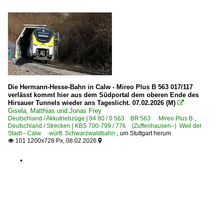
Die Hermann-Hesse-Bahn in Calw - Mireo Plus B 563 017/117
verlässt kommt hier aus dem Südportal dem oberen Ende des
Hirsauer Tunnels wieder ans Tageslicht. 07.02.2026 (M)

Gisela, Matthias und Jonas Frey
Deutschland / Akkutriebzüge | 94 80 / 0 563 BR 563 ·Mireo Plus B·
,
Deutschland / Strecken | KBS 700-799 / 776 (Zuffenhausen–) Weil der
Stadt – Calw ·württ. Schwarzwaldbahn·
,
um Stuttgart herum
101 1200x728 Px, 08.02.2026

