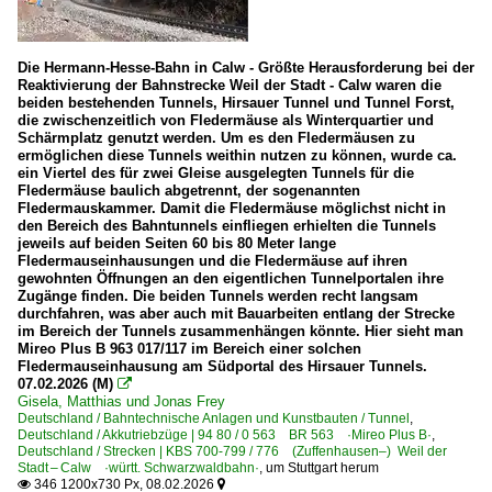
Die Hermann-Hesse-Bahn in Calw - Größte Herausforderung bei der
Reaktivierung der Bahnstrecke Weil der Stadt - Calw waren die
beiden bestehenden Tunnels, Hirsauer Tunnel und Tunnel Forst,
die zwischenzeitlich von Fledermäuse als Winterquartier und
Schärmplatz genutzt werden. Um es den Fledermäusen zu
ermöglichen diese Tunnels weithin nutzen zu können, wurde ca.
ein Viertel des für zwei Gleise ausgelegten Tunnels für die
Fledermäuse baulich abgetrennt, der sogenannten
Fledermauskammer. Damit die Fledermäuse möglichst nicht in
den Bereich des Bahntunnels einfliegen erhielten die Tunnels
jeweils auf beiden Seiten 60 bis 80 Meter lange
Fledermauseinhausungen und die Fledermäuse auf ihren
gewohnten Öffnungen an den eigentlichen Tunnelportalen ihre
Zugänge finden. Die beiden Tunnels werden recht langsam
durchfahren, was aber auch mit Bauarbeiten entlang der Strecke
im Bereich der Tunnels zusammenhängen könnte. Hier sieht man
Mireo Plus B 963 017/117 im Bereich einer solchen
Fledermauseinhausung am Südportal des Hirsauer Tunnels.
07.02.2026 (M)

Gisela, Matthias und Jonas Frey
Deutschland / Bahntechnische Anlagen und Kunstbauten / Tunnel
,
Deutschland / Akkutriebzüge | 94 80 / 0 563 BR 563 ·Mireo Plus B·
,
Deutschland / Strecken | KBS 700-799 / 776 (Zuffenhausen–) Weil der
Stadt – Calw ·württ. Schwarzwaldbahn·
,
um Stuttgart herum
346 1200x730 Px, 08.02.2026

