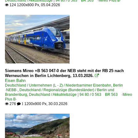
Deutschland / Akkutriebzüge | 94 80 / 0 563 BR 563 ·Mireo Plus B·
124 1200x800 Px, 05.04.2026

Siemens Mireo +B 563 047-0 der NEB steht mit der RB 25 nach
Werneuchen in Berlin Lichtenberg, 13.03.2026.

Eisen Bahn
Deutschland / Unternehmen (L - Z) / Niederbarnimer Eisenbahn, Berlin
·NEBB·
,
Deutschland / Regionalzüge (Bundesländer) / Berlin und
Brandenburg
,
Deutschland / Akkutriebzüge | 94 80 / 0 563 BR 563 ·Mireo
Plus B·
276
1200x900 Px, 30.03.2026

 1