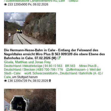
/ Südwestdeutsche Landesverkehrs-AG, Lahr ·SWEG·
153 1200x900 Px, 09.02.2026

Die Hermann-Hesse-Bahn in Calw - Entlang der Felswand des
Nagoldtales erreicht Miro Plus B 563 009/109 die obere Ebene des
Bahnhofes in Calw. 07.02.2026 (M)

Gisela, Matthias und Jonas Frey
Deutschland / Akkutriebzüge | 94 80 / 0 563 BR 563 ·Mireo Plus B·
,
Deutschland / Strecken | KBS 700-799 / 776 (Zuffenhausen–) Weil der
Stadt – Calw ·württ. Schwarzwaldbahn·
,
Deutschland / Bahnhöfe (A - E) /
Calw
,
um Stuttgart herum
136 1200x739 Px, 08.02.2026

