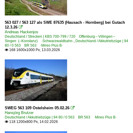
563 027 / 563 127 als SWE 87635 (Hausach - Hornberg) bei Gutach
12.3.26

Andreas Hackenjos
Deutschland / Strecken | KBS 700-799 / 720 Offenburg – Villingen –
Singen (–Konstanz) ·Schwarzwaldbahn·
,
Deutschland / Akkutriebzüge | 94
80 / 0 563 BR 563 ·Mireo Plus B·
168 1600x1000 Px, 13.03.2026

SWEG 563 109 Ostelsheim 05.02.26

Hansjörg Brutzer
Deutschland / Akkutriebzüge | 94 80 / 0 563 BR 563 ·Mireo Plus B·
118 1200x800 Px, 14.02.2026
