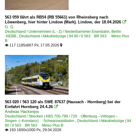
563 059 fährt als RB54 (RB 55661) von Rheinsberg nach
Löwenberg, hier hinter Lindow (Mark). Lindow, der 18.04.2026

G. G.
Deutschland / Unternehmen (L - Z) / Niederbarnimer Eisenbahn, Berlin
·NEBB·
,
Deutschland / Akkutriebzüge | 94 80 / 0 563 BR 563 ·Mireo Plus
B·
117 1185x667 Px, 17.05.2026


563 020 / 563 120 als SWE 87637 (Hausach - Hornberg) bei der
Einfahrt Hornberg 24.4.26

Andreas Hackenjos
Deutschland / Strecken | KBS 700-799 / 720 Offenburg – Villingen –
Singen (–Konstanz) ·Schwarzwaldbahn·
,
Deutschland / Akkutriebzüge | 94
80 / 0 563 BR 563 ·Mireo Plus B·
193 1600x1000 Px, 29.04.2026
