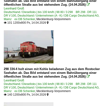
Seehafen ab. Das Bild entstand von einem Bahnübergang einer
Haldensleben
2026
öffentlichen Straße aus bei stehendem Zug. (14.04.2026)

Leonhard Groß
Hennigsdorf (bei Berlin)
Deutschland / Dieselloks | bis 100 km/h | 98 80 / 3 298 BR 298 · DR 111
DR V 100
,
Deutschland / Unternehmen (A - K) / DB Cargo Deutschland AG,
Königs Wusterhausen
Mainz ex DB Schenker
,
Mecklenburg-Vorpommern
101 1200x800 Px, 14.04.2026

Könitz (Thür)

Bahnhöfe (L - Q)
Leipzig (sonstige)
Lietzow auf Rügen
Naumburg (Saale) Hbf ·UNM·
Neubrandenburg
298 334-4 holt einen mit Kohle beladenen Zug aus dem Rostocker
Niesky
Seehafen ab. Das Bild entstand von einem Bahnübergang einer
Nossen
öffentlichen Straße aus bei stehendem Zug. (14.04.2026)

Leonhard Groß
Deutschland / Dieselloks | bis 100 km/h | 98 80 / 3 298 BR 298 · DR 111
Bahnhöfe (R - Z)
DR V 100
,
Deutschland / Unternehmen (A - K) / DB Cargo Deutschland AG,
Mainz ex DB Schenker
,
Mecklenburg-Vorpommern
140 1200x800 Px, 14.04.2026
Saarmund


Schwedt (Oder)