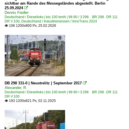
BR 44 DB 044 · DR 44.0-2
sichtbar am Rande des Messegeländes abgestellt. Berlin
25.09.2024

BR 52 DR 52.1-7/52.9 ·Kriegslok·
Dennis Fiedler
Deutschland / Dieselloks | bis 100 km/h | 98 80 / 3 298 BR 298 · DR 111
DR V 100
,
Deutschland / Industriemessen / InnoTrans 2024
Dieselloks | 92 80
106 1200x800 Px, 25.02.2026

1 201 BR 201 DR V 100.1
1 202 BR 202 DR 112 · DR 110 DR V 100.1
1 204 BR 204 · DR 110 DR V 100
1 232 BR 232 DR 132 · DR 130.1 'Ludmilla'
1 232 BR 232 DR 132 · DR 130.1 Private 'Ludmilla'
1 233 BR 233 Umbau DB 232 'Ludmilla'
DB 298 331-0 | Neustrelitz | September 2017

1 266 BR 266 ·JT42CWR(M/-T1)· Class 66
Alexander, R.
Deutschland / Dieselloks | bis 100 km/h | 98 80 / 3 298 BR 298 · DR 111
1 275 BR 275 ·G 1206·
DR V 100
193 1200x821 Px, 02.11.2025
1 293 BR 293 DR V 100

Dieselloks | bis 100 km/h | 98 80
3 290 BR 290 DB V 90