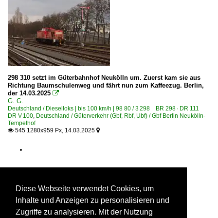
246 Heidenau – Kurort Altenberg ·Müglitztalbahn·
Strecke 6067 Biesdorfer Kreuz – Springpfuhl – Karower 
Strecke 6115 (Jüterbog–) Golm – Priort ⨯ Wustermark ⨯ 
Strecke 6126 Saarmund – Diedersdorf – Schönefeld Flugh
Strecke 6170 Moabit – Ostkreuz – Südkreuz – Westkreuz –
298 310 setzt im Güterbahnhof Neukölln um. Zuerst kam sie aus
Strecken | KBS 400-499
Richtung Baumschulenweg und fährt nun zum Kaffeezug. Berlin,
der 14.03.2025

G. G.
465 Köln – Troisdorf – Neuwied – Niederlahnstein ·rechte
Deutschland / Dieselloks | bis 100 km/h | 98 80 / 3 298 BR 298 · DR 111
DR V 100
,
Deutschland / Güterverkehr (Gbf, Rbf, Ubf) / Gbf Berlin Neukölln-
Tempelhof
Strecken | KBS 500-599
545 1280x959 Px, 14.03.2025


Strecke 6633 Wechselburg ⨯ Chemnitz-Glösa (–Küchwa
Strecken | KBS 800-999
880 Nürnberg – Regensburg – Obertraubling – Passau
Diese Webseite verwendet Cookies, um
921 Steinach – Rothenburg ob der Tauber (⨯ Dombühl)
Inhalte und Anzeigen zu personalisieren und
Zugriffe zu analysieren. Mit der Nutzung
Unternehmen (A - K)