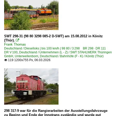
Stralsund
Stralsund-Rügendamm
Wernigerode
Wismar
Zwickau (Sachs) Hbf ·DZW·
SWT 298-31 (98 80 3298 085-2 D-SWT) am 15.08.2012 in Könitz
(Thür).

Frank Thomas
Bahntechnische Anlagen und Kunstbauten
Deutschland / Dieselloks | bis 100 km/h | 98 80 / 3 298 BR 298 · DR 111
DR V 100
,
Deutschland / Unternehmen (L - Z) / SWT STAHLWERK Thüringen
Bahnübergänge
GmbH, Unterwellenborn
,
Deutschland / Bahnhöfe (F - K) / Könitz (Thür)
119 1200x755 Px, 06.03.2026

Bahnwärterhäuschen und Posten
Brücken und Kreuzungsbauwerke
Drehscheiben und Schiebebühnen
Formsignale
Signaltechnik/Sicherungstechnik
Stellwerke
Dampfloks
298 317-9 war für die Rangierarbeiten der Ausstellungsfahrzeuge
zu Beginn und Ende der Innotrans zuständig und wurde gut