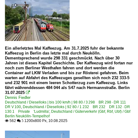
Übergabefahrten, Sonderzüge
~ Sonstige
Güterverkehr (Gbf, Rbf, Ubf)
Gbf Berlin Neukölln-Tempelhof
Gbf Wustermark/Elstal
Ein allerletztes Mal Kaffeezug. Am 31.7.2025 fuhr der bekannte
Kaffeezug in Berlin das letzte mal durch Neukölln.
Rangier- und Güterbahnhöfe in Berlin
Dementsprechend wurde 298 331 geschmückt. Nach über 30
Jahren ist dieses Kapitel Geschichte. Der Kaffeezug wird fortan nur
Rbf Dresden-Friedrichstadt
noch zum Berliner Westhafen fahren und dort werden die
Container auf LKW Verladen und bis zur Rösterei gefahren. Beim
Rbf Halle (Saale)
warten auf Abfahrt des Kaffeezuges gesellten sich noch 232 333-5
und 232 901 mit einem leeren Schotterzug zum Kaffeezug. Links
Rbf Leipzig-Engelsdorf
fährt währenddessen 484 044 als S47 nach Hermannstraße. Berlin
31.07.2025

Güterwagen
Dennis Fiedler
Deutschland / Dieselloks | bis 100 km/h | 98 80 / 3 298 BR 298 · DR 111
DR V 100
,
Deutschland / Dieselloks | 92 80 / 1 232 BR 232 DR 132 · DR
Kesselwagen
130.1 Private 'Ludmilla'
,
Deutschland / Güterverkehr (Gbf, Rbf, Ubf) / Gbf
~ Sonstige Güterwagen
Berlin Neukölln-Tempelhof
562
1200x800 Px, 10.08.2025

 5
Hafenbahnen