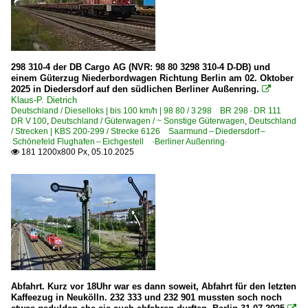
3 344 BR 344 · DR 104 DR V 60 Umbau
3 345 · 3 346 BR 345 · BR 346 DR 105 · DR 106 DR V 60
3 347 BR 347 DR 105 · DR 106 DR V 60 Breitspur
298 310-4 der DB Cargo AG (NVR: 98 80 3298 310-4 D-DB) und
3 362 BR 362 remotorisierte DB 260
einem Güterzug Niederbordwagen Richtung Berlin am 02. Oktober
3 363 BR 363 ·DB V 60· remot. DB 261
2025 in Diedersdorf auf den südlichen Berliner Außenring.

Klaus-P. Dietrich
Deutschland / Dieselloks | bis 100 km/h | 98 80 / 3 298 BR 298 · DR 111
Dieselloks | Kleinloks
DR V 100
,
Deutschland / Güterwagen / ~ Sonstige Güterwagen
,
Deutschland
/ Strecken | KBS 200-299 / Strecke 6126 Saarmund – Diedersdorf –
3 312 BR 312 · DR 102.0 LKM V 22 B, V 23
Schönefeld Flughafen – Eichgestell ·Berliner Außenring·
181 1200x800 Px, 05.10.2025

Dieseltriebzüge | 95 80
0 650 BR 650 ·RS1· Private
1 648 BR 648 ·Coradia Lint 41· Neue Kopfform
E-Loks | Drehstrom | 91 80
6 145 BR 145 ·Traxx AC·
Abfahrt. Kurz vor 18Uhr war es dann soweit, Abfahrt für den letzten
6 152 BR 152 ·ES 64 F·
Kaffeezug in Neukölln. 232 333 und 232 901 mussten soch noch