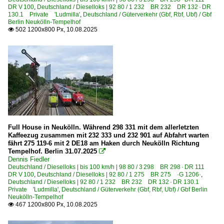
Elektrotriebzüge | Gleichstrom
DR V 100
,
Deutschland / Dieselloks | 92 80 / 1 232 BR 232 DR 132 · DR
130.1 Private 'Ludmilla'
,
Deutschland / Güterverkehr (Gbf, Rbf, Ubf) / Gbf
Berlin Neukölln-Tempelhof
0 484 BR 483 · 484 S-Bahn Berlin 'Lichtschalter'
502 1200x800 Px, 10.08.2025

Galerien
Bahn und Städte
Sommerfest Halle (Saale)
Sonderzüge und Sonderfahrten
Wetterkapriolen/Hardcore-Wetter
Full House in Neukölln. Während 298 331 mit dem allerletzten
Güterverkehr
Kaffeezug zusammen mit 232 333 und 232 901 auf Abfahrt warten
fährt 275 119-6 mit 2 DE18 am Haken durch Neukölln Richtung
Gemischte Güterzüge
Tempelhof. Berlin 31.07.2025

Dennis Fiedler
Güterzüge (sonstige)
Deutschland / Dieselloks | bis 100 km/h | 98 80 / 3 298 BR 298 · DR 111
Kessel- und Silozüge
DR V 100
,
Deutschland / Dieselloks | 92 80 / 1 275 BR 275 ·G 1206·
,
Deutschland / Dieselloks | 92 80 / 1 232 BR 232 DR 132 · DR 130.1
KLV Containerzüge
Private 'Ludmilla'
,
Deutschland / Güterverkehr (Gbf, Rbf, Ubf) / Gbf Berlin
Neukölln-Tempelhof
Schotter- und Kieszüge
467 1200x800 Px, 10.08.2025

Schwellenzüge