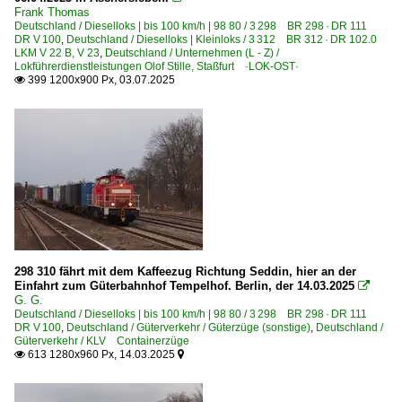
Sonstiges
Frank Thomas
Deutschland / Dieselloks | bis 100 km/h | 98 80 / 3 298 BR 298 · DR 111
Nachtaufnahmen
DR V 100
,
Deutschland / Dieselloks | Kleinloks / 3 312 BR 312 · DR 102.0
LKM V 22 B, V 23
,
Deutschland / Unternehmen (L - Z) /
Stimmungsbilder
Lokführerdienstleistungen Olof Stille, Staßfurt ·LOK-OST·
399 1200x900 Px, 03.07.2025

Strecken | KBS 100-199
100 (Hamburg–) Bad Kleinen – Bützow – Rostock
Strecke 6777 Sassnitz ⨯ Sassnitz Hafenbahnhof
Strecken | KBS 200-299
200.41/42 S Gesundbrunnen – S Südkreuz – S Gesundb
201 'ost' Berlin Ostbahnhof – Frankfurt (Oder) – Guben 
298 310 fährt mit dem Kaffeezug Richtung Seddin, hier an der
203 'nord' (Berlin–) Angermünde – Pasewalk – Stralsund
Einfahrt zum Güterbahnhof Tempelhof. Berlin, der 14.03.2025

G. G.
205 'nord' (Berlin–) Neustrelitz – Waren – Rostock ·Llo
Deutschland / Dieselloks | bis 100 km/h | 98 80 / 3 298 BR 298 · DR 111
DR V 100
,
Deutschland / Güterverkehr / Güterzüge (sonstige)
,
Deutschland /
208 'süd' Berlin – Zossen – Elsterwerda ·Dresdner Bahn
Güterverkehr / KLV Containerzüge
613 1280x960 Px, 14.03.2025


208 'west' Berlin Hamburger Bf ⨯ Spandau – Wittenber
209.26 B.-Ostbahnhof – B.-Lichtenberg – Strausberg – Kü