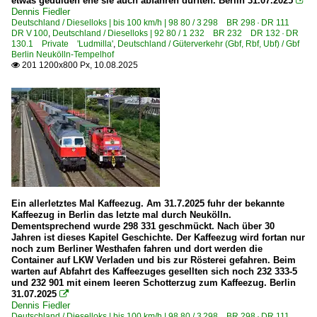
etwas gedulden ehe sie auch abfahren durften. Berlin 31.07.2025

6 185 BR 185 ·Traxx AC1/2·
Dennis Fiedler
6 185 BR 185 ·Traxx AC1/2· Private
Deutschland / Dieselloks | bis 100 km/h | 98 80 / 3 298 BR 298 · DR 111
DR V 100
,
Deutschland / Dieselloks | 92 80 / 1 232 BR 232 DR 132 · DR
130.1 Private 'Ludmilla'
,
Deutschland / Güterverkehr (Gbf, Rbf, Ubf) / Gbf
Berlin Neukölln-Tempelhof
E-Loks | konventionell
201 1200x800 Px, 10.08.2025

6 109 BR 109 DR 211 DR E 11
6 114 BR 114.0 ex 112.0
6 115 BR 115 DB Fernverkehr
6 155 BR 155 DR 250 'Energiecontainer'
6 156 BR 156 DR 252
Elektrotriebzüge | 93 8x | ICE - IC
Ein allerletztes Mal Kaffeezug. Am 31.7.2025 fuhr der bekannte
Kaffeezug in Berlin das letzte mal durch Neukölln.
ICE T BR 411 · 5 411
Dementsprechend wurde 298 331 geschmückt. Nach über 30
Jahren ist dieses Kapitel Geschichte. Der Kaffeezug wird fortan nur
noch zum Berliner Westhafen fahren und dort werden die
Elektrotriebzüge | 94 80
Container auf LKW Verladen und bis zur Rösterei gefahren. Beim
warten auf Abfahrt des Kaffeezuges gesellten sich noch 232 333-5
0 429 BR 429.0 ·Flirt (fünfteilig)· Private
und 232 901 mit einem leeren Schotterzug zum Kaffeezug. Berlin
1 442 BR 442 ·Talent 2· 'Hamsterbacke'
31.07.2025

Dennis Fiedler
Deutschland / Dieselloks | bis 100 km/h | 98 80 / 3 298 BR 298 · DR 111