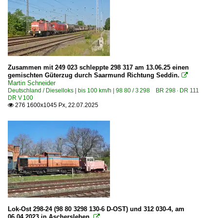
Hafenbahn Stralsund
Industriemessen
InnoTrans 2016
InnoTrans 2024
Zusammen mit 249 023 schleppte 298 317 am 13.06.25 einen
gemischten Güterzug durch Saarmund Richtung Seddin.

Museen und Ausstellungen
Martin Schneider
Deutschland / Dieselloks | bis 100 km/h | 98 80 / 3 298 BR 298 · DR 111
DB Museum Halle (Saale) P
DR V 100
276 1600x1045 Px, 22.07.2025

Eisenbahnclub Aschersleben e.V. ·ECA·
Eisenbahnfreunde Traditionsbahnbetriebswerk Staßfurt
Museumsbahnen
BSW Gruppe Traditionsgemeinschaft Bw Halle P e.V.
Regional- und Fernzüge
DbZ Überführungsfahrten, Züge für besondere Zwecke
Lok-Ost 298-24 (98 80 3298 130-6 D-OST) und 312 030-4, am
06.04.2023 in Aschersleben.
