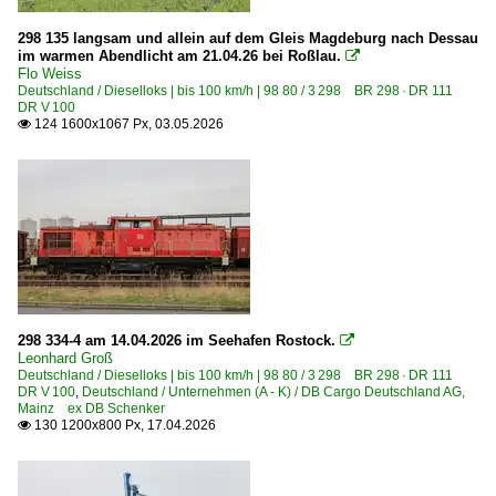
Bw Halle (Saale) Instandhaltung
1997
Bw Lutherstadt Wittenberg
298 135 langsam und allein auf dem Gleis Magdeburg nach Dessau
1998
im warmen Abendlicht am 21.04.26 bei Roßlau.

Bw Magdeburg Hbf
Flo Weiss
Deutschland / Dieselloks | bis 100 km/h | 98 80 / 3 298 BR 298 · DR 111
2000
Bw Seddin
DR V 100
124 1600x1067 Px, 03.05.2026

2002
Bw Staßfurt
2003
Bw Stralsund
2004
Bw VES-M Halle (DR Versuchsanstalt)
2005
Bahndienstfahrzeuge
2006
Bauzüge | sonstige
2007
Stopfmaschinen | sonstige
2008
298 334-4 am 14.04.2026 im Seehafen Rostock.

Winterdienst
2009
Leonhard Groß
Deutschland / Dieselloks | bis 100 km/h | 98 80 / 3 298 BR 298 · DR 111
Zweiwegefahrzeuge
DR V 100
,
Deutschland / Unternehmen (A - K) / DB Cargo Deutschland AG,
2010
Mainz ex DB Schenker
130 1200x800 Px, 17.04.2026

Bahnhöfe (A - E)
2010
Angermünde
2011