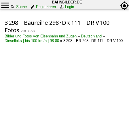
BAHN
BILDER.DE
Suche
Registrieren
Login
3 298 Baureihe 298 · DR 111 DR V 100
Fotos
798 Bilder
Bilder und Fotos von Eisenbahn und Zügen
»
Deutschland
»
Dieselloks | bis 100 km/h | 98 80
»
3 298 BR 298 · DR 111 DR V 100