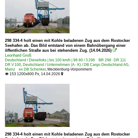
Aschersleben
2012
Bergen (Rügen)
2013
Berlin (Sonstige)
2014
Berlin Hohenschönhausen
2015
Berlin Lichtenberg
2016
298 334-4 holt einen mit Kohle beladenen Zug aus dem Rostocker
Seehafen ab. Das Bild entstand von einem Bahnübergang einer
Berlin Schönefeld Flughafen
2017
öffentlichen Straße aus bei stehendem Zug. (14.04.2026)

Berlin Wannsee
Leonhard Groß
2018
Deutschland / Dieselloks | bis 100 km/h | 98 80 / 3 298 BR 298 · DR 111
Brandenburg Hauptbahnhof
DR V 100
,
Deutschland / Unternehmen (A - K) / DB Cargo Deutschland AG,
2019
Mainz ex DB Schenker
,
Mecklenburg-Vorpommern
Cottbus (Chóśebuz)
153 1200x800 Px, 14.04.2026


2020
Eberswalde
2020
Euskirchen
2021
Bahnhöfe (F - K)
2022
Fährhafen Sassnitz (Mukran Port GmbH, Zugang nur über
2023
Großkorbetha
2024
Güstrow
298 334-4 holt einen mit Kohle beladenen Zug aus dem Rostocker
2025