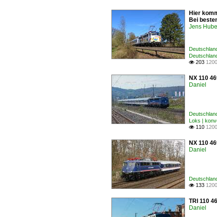
Hier komm
Bei besten
Jens Hube
Deutschlan
Deutschland
203
1200

NX 110 46
Daniel
Deutschlan
Loks | konv
110
1200

NX 110 46
Daniel
Deutschland
133
1200

TRI 110 4
Daniel