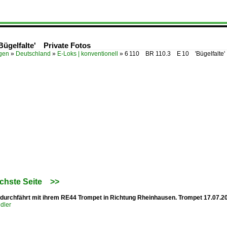
ügelfalte' Private Fotos
ügen
»
Deutschland
»
E-Loks | konventionell
»
6 110 BR 110.3 E 10 'Bügelfalte'
chste Seite
>>
 durchfährt mit ihrem RE44 Trompet in Richtung Rheinhausen. Trompet 17.07.2
dler