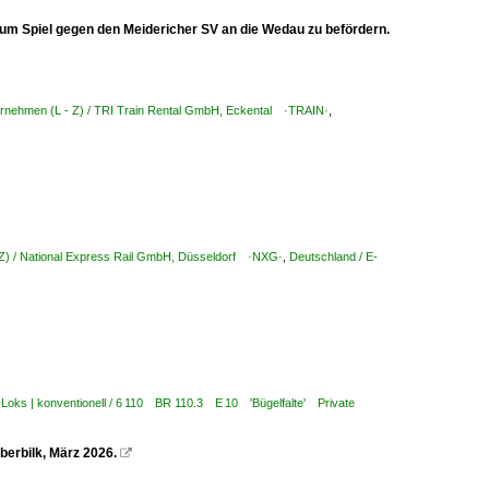
um Spiel gegen den Meidericher SV an die Wedau zu befördern.
ernehmen (L - Z) / TRI Train Rental GmbH, Eckental ·TRAIN·
,
 Z) / National Express Rail GmbH, Düsseldorf ·NXG·
,
Deutschland / E-
-Loks | konventionell / 6 110 BR 110.3 E 10 'Bügelfalte' Private
berbilk, März 2026.
