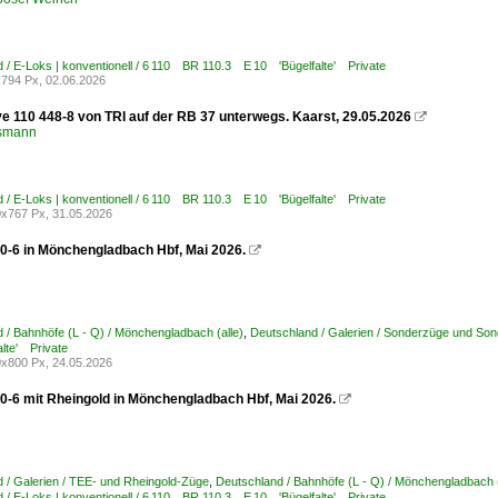
 / E-Loks | konventionell / 6 110 BR 110.3 E 10 'Bügelfalte' Private
794 Px, 02.06.2026
e 110 448-8 von TRI auf der RB 37 unterwegs. Kaarst, 29.05.2026

lsmann
 / E-Loks | konventionell / 6 110 BR 110.3 E 10 'Bügelfalte' Private
x767 Px, 31.05.2026
0-6 in Mönchengladbach Hbf, Mai 2026.

 / Bahnhöfe (L - Q) / Mönchengladbach (alle)
,
Deutschland / Galerien / Sonderzüge und Son
lte' Private
x800 Px, 24.05.2026
0-6 mit Rheingold in Mönchengladbach Hbf, Mai 2026.

 / Galerien / TEE- und Rheingold-Züge
,
Deutschland / Bahnhöfe (L - Q) / Mönchengladbach (
 / E-Loks | konventionell / 6 110 BR 110.3 E 10 'Bügelfalte' Private