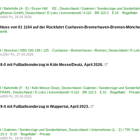
 / Bahnhöfe (A - E) / Essen Hbf ·EE·
,
Deutschland / Galerien / Sonderzüge und Sonderfahr
ugReisen GmbH
,
Deutschland / E-Loks | konventionell / 6 110 BR 110.3 E 10 'Bügelfalte'
x800 Px, 29.04.2026
luss von 01 1104 auf der Rückfahrt Cuxhaven-Bremerhaven-Bremen-Mönchengl
henk
d / Strecken | KBS 100-199 / 125 Cuxhaven – Bremerhaven – Bremen
,
Deutschland / E-Lok
x1067 Px, 27.04.2026
8-0 mit Fußballsonderzug in Köln Messe/Deutz, April 2026.

 / Bahnhöfe (F - K) / Köln Messe Deutz
,
Deutschland / Galerien / Sonderzüge und Sonderfa
·TRAIN·
,
Deutschland / E-Loks | konventionell / 6 110 BR 110.3 E 10 'Bügelfalte' Private
x800 Px, 20.04.2026
9-4 mit Fußballsonderzug in Wuppertal, April 2023.

 / Galerien / Sonderzüge und Sonderfahrten
,
Deutschland / Unternehmen (L - Z) / TRI Tra
10.3 E 10 'Bügelfalte' Private
x800 Px, 18.04.2026