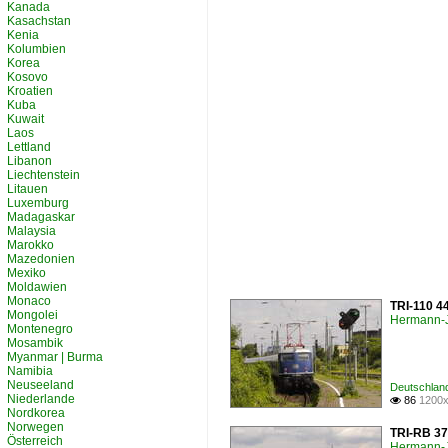
Kanada
Kasachstan
Kenia
Kolumbien
Korea
Kosovo
Kroatien
Kuba
Kuwait
Laos
Lettland
Libanon
Liechtenstein
Litauen
Luxemburg
Madagaskar
Malaysia
Marokko
Mazedonien
Mexiko
Moldawien
Monaco
TRI-110 4
Mongolei
Hermann-J
Montenegro
Mosambik
Myanmar | Burma
Namibia
Neuseeland
Deutschland
Niederlande
86
1200x

Nordkorea
Norwegen
TRI-RB 37
Österreich
Hermann-J