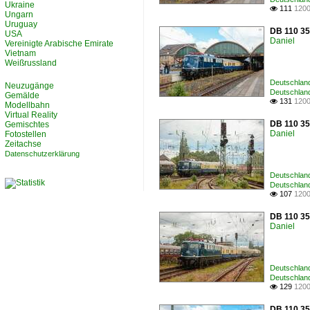
Ukraine
111
1200

Ungarn
Uruguay
DB 110 35
USA
Daniel
Vereinigte Arabische Emirate
Vietnam
Weißrussland
Deutschland
Neuzugänge
Deutschland
Gemälde
131
1200

Modellbahn
Virtual Reality
DB 110 35
Gemischtes
Daniel
Fotostellen
Zeitachse
Datenschutzerklärung
Deutschland
Deutschland
107
1200

DB 110 35
Daniel
Deutschland
Deutschland
129
1200

DB 110 35