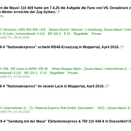
t die Maus! 110 469 hatte am 7.4.26 die Aufgabe die Fans von VfL Osnabrück z
 Wetter erreichte der Zug Sythen.

rs
d / Strecken | KBS 400-499 / 425 Wanne-Eickel – Münster (–Hamburg)
,
Deutschland / Unt
 / E-Loks | konventionell / 6 110 BR 110.3 E 10 'Bügelfalte' Private
x800 Px, 08.04.2026
9-4 "Nationalexpress" schiebt RB48-Ersatzzug in Wuppertal, April 2016.

d / RB-, RE-Linien in NRW / RB 48 ·Rhein-Wupper-Bahn·
,
Deutschland / Unternehmen (L -
entionell / 6 110 BR 110.3 E 10 'Bügelfalte' Private
x800 Px, 07.04.2026
9-4 "Nationalexpress" im neuem Lack in Wuppertal, April 2016.

 / Unternehmen (L - Z) / National Express Rail GmbH, Düsseldorf ·NXG·
,
Deutschland / E
x800 Px, 07.04.2026
69-4 "Sendung mit der Maus" Elefantenexpress & TRI 110 448-8 in Düsseldorf O