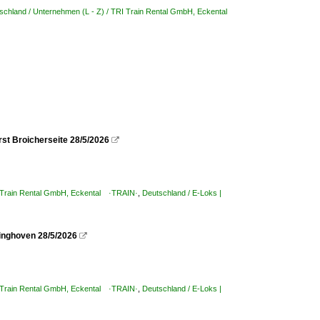
schland / Unternehmen (L - Z) / TRI Train Rental GmbH, Eckental
st Broicherseite 28/5/2026

I Train Rental GmbH, Eckental ·TRAIN·
,
Deutschland / E-Loks |
inghoven 28/5/2026

I Train Rental GmbH, Eckental ·TRAIN·
,
Deutschland / E-Loks |