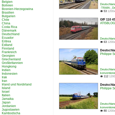
Belgien
Deutschland
Bolivien
·TRAIN·
,
De
Bosnien-Herzegowina
53
1200x

Brasilien
Bulgarien
GfF 110 4
Chile
ATISBLOG
China
Costa Rica
Dänemark
Deutschland
Ecuador
Deutschland
Eritrea
63
1200x

Estland
Finnland
Deutschla
Frankreich
Philippe 
Georgien
Griechenland
Großbritannien
Hongkong
Deutschland
Indien
konventione
Indonesien
112
1200

Irak
Iran
Irland und Nordirland
Deutschla
Island
Philippe 
Israel
Italien
Jamaika
Japan
Deutschland
Jordanien
konventione
Jugoslawien
80
1200x

Kambodscha