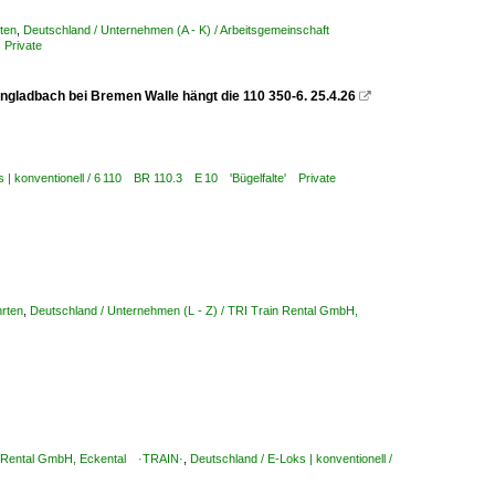
ten
,
Deutschland / Unternehmen (A - K) / Arbeitsgemeinschaft
 Private
adbach bei Bremen Walle hängt die 110 350-6. 25.4.26

s | konventionell / 6 110 BR 110.3 E 10 'Bügelfalte' Private
hrten
,
Deutschland / Unternehmen (L - Z) / TRI Train Rental GmbH,
in Rental GmbH, Eckental ·TRAIN·
,
Deutschland / E-Loks | konventionell /