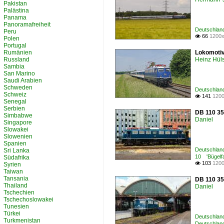
Pakistan
Palästina
Panama
Panoramafreiheit
Deutschland
Peru
66
1200x

Polen
Portugal
Rumänien
Lokomotiv
Russland
Heinz Hü
Sambia
San Marino
Saudi Arabien
Schweden
Deutschland
Schweiz
141
1200

Senegal
Serbien
DB 110 35
Simbabwe
Daniel
Singapore
Slowakei
Slowenien
Spanien
Deutschland
Sri Lanka
10 'Bügelfa
Südafrika
103
1200

Syrien
Taiwan
Tansania
DB 110 35
Thailand
Daniel
Tschechien
Tschechoslowakei
Tunesien
Türkei
Deutschland
Turkmenistan
Deutschland