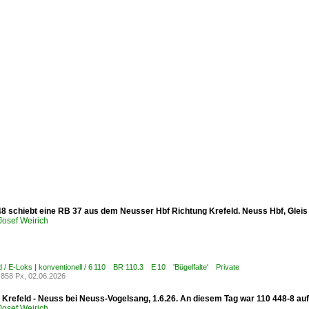
48 schiebt eine RB 37 aus dem Neusser Hbf Richtung Krefeld. Neuss Hbf, Gleis 
osef Weirich
 / E-Loks | konventionell / 6 110 BR 110.3 E 10 'Bügelfalte' Private
858 Px, 02.06.2026
 Krefeld - Neuss bei Neuss-Vogelsang, 1.6.26. An diesem Tag war 110 448-8 auf
osef Weirich