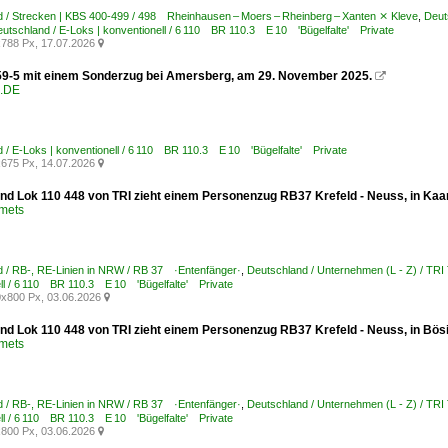
 / Strecken | KBS 400-499 / 498 Rheinhausen – Moers – Rheinberg – Xanten ⨯ Kleve
,
Deut
utschland / E-Loks | konventionell / 6 110 BR 110.3 E 10 'Bügelfalte' Private
788 Px, 17.07.2026

59-5 mit einem Sonderzug bei Amersberg, am 29. November 2025.

.DE
 / E-Loks | konventionell / 6 110 BR 110.3 E 10 'Bügelfalte' Private
675 Px, 14.07.2026

nd Lok 110 448 von TRI zieht einem Personenzug RB37 Krefeld - Neuss, in Kaar
Smets
 / RB-, RE-Linien in NRW / RB 37 ·Entenfänger·
,
Deutschland / Unternehmen (L - Z) / TR
ll / 6 110 BR 110.3 E 10 'Bügelfalte' Private
x800 Px, 03.06.2026

nd Lok 110 448 von TRI zieht einem Personenzug RB37 Krefeld - Neuss, in Bös
Smets
 / RB-, RE-Linien in NRW / RB 37 ·Entenfänger·
,
Deutschland / Unternehmen (L - Z) / TR
ll / 6 110 BR 110.3 E 10 'Bügelfalte' Private
800 Px, 03.06.2026
