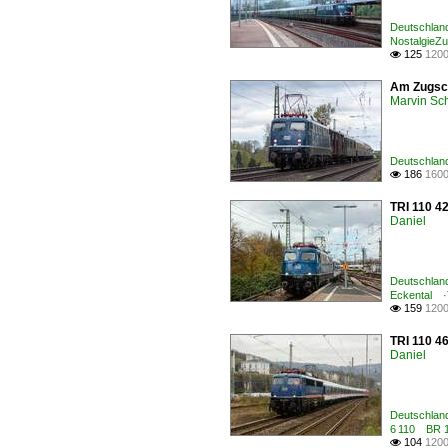
Deutschland
NostalgieZ
125
1200

Am Zugsch
Marvin Sc
Deutschlan
186
1600

TRI 110 42
Daniel
Deutschland
Eckental 
159
1200

TRI 110 46
Daniel
Deutschland
6 110 BR 1
104
1200
