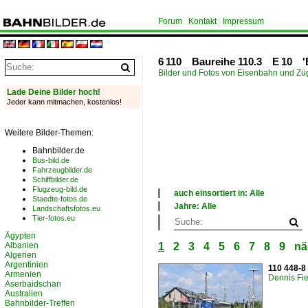
Forum
Kontakt
Impressum
6 110 Baureihe 110.3 E 10 'B
Bilder und Fotos von Eisenbahn und Z
Lade Deine Bilder hoch!
Jeder kann mitmachen, kostenlos!
Weitere Bilder-Themen:
Bahnbilder.de
Bus-bild.de
Fahrzeugbilder.de
Schiffbilder.de
Flugzeug-bild.de
auch einsortiert in: Alle
Staedte-fotos.de
×
Jahre: Alle
Landschaftsfotos.eu
Alle Kategorien
×
Tier-fotos.eu
Deutschland
Alle Jahre
Ägypten
2010
Albanien
1
2
3
4
5
6
7
8
9
nä
2020
Algerien
Argentinien
110 448-8
Armenien
Dennis Fie
Aserbaidschan
Australien
Bahnbilder-Treffen