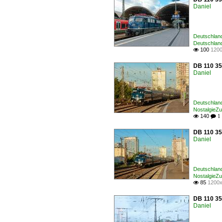
Daniel
Deutschland
Deutschland
100
1200

DB 110 35
Daniel
Deutschland
NostalgieZ
140

 1
DB 110 35
Daniel
Deutschland
NostalgieZ
85
1200x

DB 110 35
Daniel