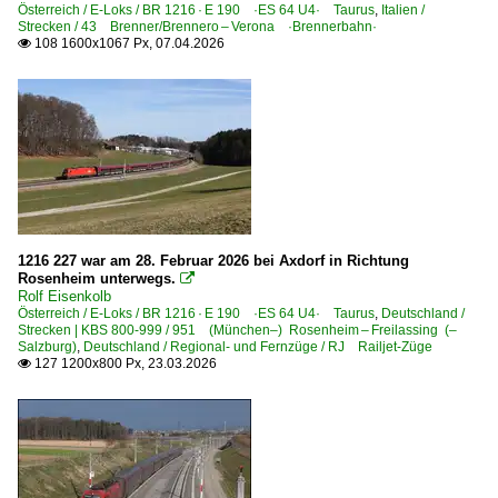
Spielfeld-Strass (Grenzbahnhof)
Österreich / E-Loks / BR 1216 · E 190 ·ES 64 U4· Taurus
,
Italien /
Strecken / 43 Brenner/Brennero – Verona ·Brennerbahn·
Spittal-Millstättersee Bhf
108 1600x1067 Px, 07.04.2026

Villach Hbf
Wien (sonstige)
Wien Hauptbahnhof
Wien Meidling
Wien Praterkai / Donaukai
Wien Praterstern
1216 227 war am 28. Februar 2026 bei Axdorf in Richtung
Wien Südbahnhof
Rosenheim unterwegs.

Rolf Eisenkolb
Wien-Hütteldorf
Österreich / E-Loks / BR 1216 · E 190 ·ES 64 U4· Taurus
,
Deutschland /
Wien-West
Strecken | KBS 800-999 / 951 (München–) Rosenheim – Freilassing (–
Salzburg)
,
Deutschland / Regional- und Fernzüge / RJ Railjet-Züge
Wörgl
127 1200x800 Px, 23.03.2026

Wr. Neustadt
~ Sonstige
Bahntechnische Anlagen und Kunstbauten