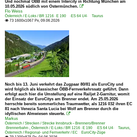
Und nochmal ÖBB mit einem Intercity in Richtung München am
10.05.2026 südlich von Ostermünchen.

6 110 BR 110.3 E 10 'Bügelfalte'
Flo Weiss
Österreich / E-Loks / BR 1216 · E 190 ·ES 64 U4· Taurus
6 113 BR 113 DB 112 · DB 114 E 10.12
73 1600x1067 Px, 09.06.2026

6 141 BR 141 E 41 'Knallfrosch'
Elektrotriebzüge | 93 8x | ICE - IC
ICE 3 BR 403 · 5 403
Fotoserien
Christopher P. und Kevin S.: 175 - Stunden -Tour
Noch bis 13. Juni verkehrt das Zugpaar 80/81 als EuroCity und
Grenzverkehr
wird folglich als klassischer ÖBB-Fernverkehrssatz geführt. Dann
erfolgt auch hier die Umstellung auf eine Railjet 2-Garnitur, womit
der Einsatz der EuroCitys am Brenner endet. Am 25.05.2026
Deutschland <-> Italien
herrschte bereits sommerliches Traumwetter, als 1216 032 ihren EC
Deutschland <-> Österreich
81 nach Venezia Santa Lucia bei Wolf am Brenner durch die
idyllischen Almwiesen steuerte.

Markus
Güterverkehr
Österreich / Strecken / Strecke Innsbruck – Brennero/Brenner
·Brennerbahn·
,
Österreich / E-Loks / BR 1216 · E 190 ·ES 64 U4· Taurus
,
Kessel- und Silozüge
Österreich / Regional- und Fernverkehr / EC EuroCity-Züge