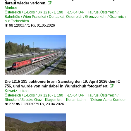
44 Franzenfeste – San Candido/Innichen ·Pustertalbahn
darauf wieder verloren.

Markus
62 Pontebbana ·Pontafelbahn·
Österreich / E-Loks / BR 1216 · E 190 ·ES 64 U4· Taurus
,
Österreich /
Bahnhöfe / Wien Praterkai / Donaukai
,
Österreich / Grenzverkehr / Österreich
<-> Tschechien
Unternehmen
98 1200x771 Px, 01.05.2026

Linea Smart Business Ways
Österreich
Bahndienstfahrzeuge
X 962 P&T 08-475 Unimat 4S Universalstopfmaschine
Die 1216 195 traktionierte am Samstag den 19. April 2026 den IC
Bahnhöfe
756, und wurde von mir dabei in Wundschuh fotografiert.

Kriwetz Lukas
Bregenz
Österreich / E-Loks / BR 1216 · E 190 ·ES 64 U4· Taurus
,
Österreich /
Strecken / Strecke Graz – Klagenfurt ·Koralmbahn· 'Ostsee-Adria-Korridor'
Breitenstein
272
1200x779 Px, 23.04.2026

 2
Brenner
Brixlegg
Bruck an der Mur