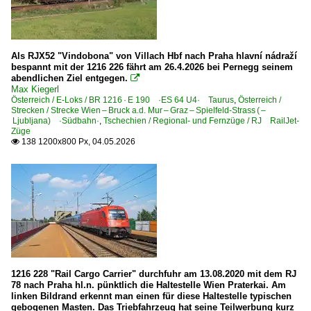
Peri
Pontebba
Suedtirol
Als RJX52 "Vindobona" von Villach Hbf nach Praha hlavní nádraží
bespannt mit der 1216 226 fährt am 26.4.2026 bei Pernegg seinem
Tarvisio Boscoverde
abendlichen Ziel entgegen.

Max Kiegerl
Trento (Trient)
Österreich / E-Loks / BR 1216 · E 190 ·ES 64 U4· Taurus
,
Österreich /
Strecken / Strecke Wien – Bruck a.d. Mur – Graz – Spielfeld-Strass ( –
Venezia Santa Lucia (Venedig)
Ljubljana) ·Südbahn·
,
Tschechien / Regional- und Fernzüge / RJ RailJet-
Züge
138 1200x800 Px, 04.05.2026

E-Loks
E.412
E.464 'locomotiva monocabina'
Elektrotriebzüge
ETR 170 ·Flirt MS 6-tlg·
Strecken
1216 228 "Rail Cargo Carrier" durchfuhr am 13.08.2020 mit dem RJ
78 nach Praha hl.n. pünktlich die Haltestelle Wien Praterkai. Am
43 Brenner/Brennero – Verona ·Brennerbahn·
linken Bildrand erkennt man einen für diese Haltestelle typischen
gebogenen Masten. Das Triebfahrzeug hat seine Teilwerbung kurz