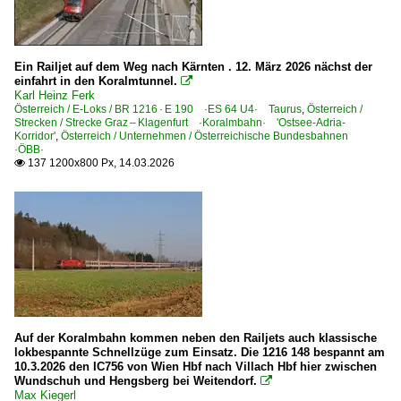
Eisenbahnbrücken
Dieselloks
Ein Railjet auf dem Weg nach Kärnten . 12. März 2026 nächst der
einfahrt in den Koralmtunnel.

BR 2016 ·ER20· Hercules
Karl Heinz Ferk
Österreich / E-Loks / BR 1216 · E 190 ·ES 64 U4· Taurus
BR 2143
,
Österreich /
Strecken / Strecke Graz – Klagenfurt ·Koralmbahn· 'Ostsee-Adria-
Korridor'
,
Österreich / Unternehmen / Österreichische Bundesbahnen
·ÖBB·
E-Loks
137 1200x800 Px, 14.03.2026

BR 1016 ·ES 64 U2· Taurus
BR 1042
BR 1044
BR 1064
BR 1116 ·ES 64 U2· Taurus
BR 1116 ·ES 64 U2· Taurus railjet
BR 1116 ·ES 64 U2· Taurus Werbeloks
Auf der Koralmbahn kommen neben den Railjets auch klassische
lokbespannte Schnellzüge zum Einsatz. Die 1216 148 bespannt am
BR 1141 Private
10.3.2026 den IC756 von Wien Hbf nach Villach Hbf hier zwischen
Wundschuh und Hengsberg bei Weitendorf.

BR 1142
Max Kiegerl