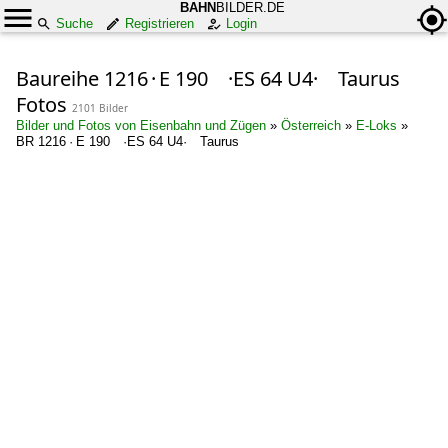
BAHN
BILDER.DE
Suche
Registrieren
Login
Baureihe 1216 · E 190 ·ES 64 U4· Taurus
Fotos
2101 Bilder
Bilder und Fotos von Eisenbahn und Zügen
»
Österreich
»
E-Loks
»
BR 1216 · E 190 ·ES 64 U4· Taurus