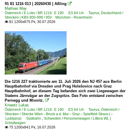
2009
Bahnhöfe (A - E)
91 81 1216 013 | 20260430 | Aßling

Mathias May
Österreich / E-Loks / BR 1216 · E 190 ·ES 64 U4· Taurus
Aßling in Oberbayern
,
Deutschland /
2010
Strecken | KBS 800-999 / 950 München – Rosenheim
Dresden Hbf ·DH·
81 1200x675 Px, 30.07.2026

2010
2011
Bahnhöfe (F - K)
2012
Fürth (Bay) Hbf ·NF·
2013
Grafing Bahnhof
2014
Kiefersfelden
2015
Bahnhöfe (L - Q)
2016
Die 1216 227 traktionierte am 11. Juli 2026 den NJ 457 aus Berlin
Lindau
2017
Hauptbahnhof via Dresden und Prag Holešovice nach Graz
Hauptbahnhof, an diesem Tag befanden sich zwei Liegewagen der
München Hauptbahnhof ·MH·
2018
Statens Järnvägar an der Zugspitze. Das Foto entstand zwischen
Pernegg und Mixnitz.

München-Heimeranplatz
2019
Kriwetz Lukas
Österreich / E-Loks / BR 1216 · E 190 ·ES 64 U4· Taurus
,
Österreich /
München-Ostbahnhof
Strecken / Strecke Wien – Bruck a.d. Mur – Graz – Spielfeld-Strass ( –
2020
Ljubljana) ·Südbahn·
,
Schweden / Personenwagen / Littera WL |
Schlafwagen
Bahnhöfe (R - Z)
2020
75 1200x841 Px, 16.07.2026
