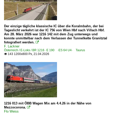
Graz Hauptbahnhof
Greifenburg-Weißensee
Innsbruck Hbf
Der einzige tägliche klassische IC über die Koralmbahn, der bei
Jenbach
Tageslicht verkehrt ist der IC 756 von Wien Hbf nach Villach Hbf.
Am 28. März 2026 war 1216 142 mit dem Zug unterwegs und
Knittelfeld
konnte unmittelbar nach dem Verlassen der Tunnelkette Granitztal
Kufstein
fotografiert werden.

F. Lackner
Landeck-Zams
Österreich / E-Loks / BR 1216 · E 190 ·ES 64 U4· Taurus
143 1200x800 Px, 21.04.2026

Leoben Hbf.
Lienz
Mallnitz-Obervellach
Marchtrenk
Mürzzuschlag
Salzburg (sonstige)
Schwarzach-St Veit
1216 013 mit ÖBB Wagen Mix am 4.4.26 in der Nähe von
Mezzocorona.
Selzthal

Flo Weiss