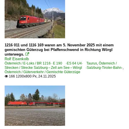
Allegro Johann Strauß
Antonin Dvorak
DB-ÖBB-EuroCity
Franz Schubert
Gustav Mahler
1216 011 und 1116 169 waren am 5. November 2025 mit einem
gemischten Güterzug bei Pfaffenschwend in Richtung Wörgl
Johann Gregor Mendel
unterwegs.

Joze Plecnik
Rolf Eisenkolb
Österreich / E-Loks / BR 1216 · E 190 ·ES 64 U4· Taurus
,
Österreich /
Sava
Strecken / Strecke Salzburg – Zell am See – Wörgl ·Salzburg-Tiroler-Bahn·
,
Österreich / Güterverkehr / Gemischte Güterzüge
Transalpin
166 1200x800 Px, 24.11.2025

Vindobona
Regional- und Fernverkehr
EC EuroCity-Züge
NJ NightJet-Züge
REX Regional-Express-Züge