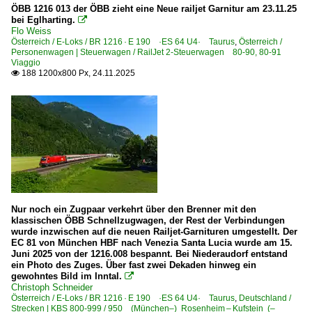
RGJ RegioJet-Züge
ÖBB 1216 013 der ÖBB zieht eine Neue railjet Garnitur am 23.11.25
bei Eglharting.

RJ RailJet-Züge
Flo Weiss
Österreich / E-Loks / BR 1216 · E 190 ·ES 64 U4· Taurus
,
Österreich /
Personenwagen | Steuerwagen / RailJet 2-Steuerwagen 80-90, 80-91
Sonstiges
Viaggio
188 1200x800 Px, 24.11.2025

Private EVUs
Stimmungsbilder
Strecken
Strecke (Lindau-Insel–) Bregenz – Bludenz ·Vorarlbergba
Strecke (Maribor–) Bleiburg – Villach – Weitlanbrunn (– 
Strecke Amstetten (NÖ) – Selzthal ·Gesäusebahn·
Nur noch ein Zugpaar verkehrt über den Brenner mit den
Strecke Amstetten – Thörl-Maglern (–Tarvisio Boscoverd
klassischen ÖBB Schnellzugwagen, der Rest der Verbindungen
wurde inzwischen auf die neuen Railjet-Garnituren umgestellt. Der
Strecke Bruck/Mur – Radkersburg ·Murtal·
EC 81 von München HBF nach Venezia Santa Lucia wurde am 15.
Juni 2025 von der 1216.008 bespannt. Bei Niederaudorf entstand
Strecke Gloggnitz – Mürzzuschlag ·Semmeringbahn·
ein Photo des Zuges. Über fast zwei Dekaden hinweg ein
gewohntes Bild im Inntal.
Strecke Graz – Klagenfurt ·Koralmbahn· 'Ostsee-Adria-K

Christoph Schneider
Strecke Innsbruck – Hochzirl – Scharnitz (– Garmisch) ·
Österreich / E-Loks / BR 1216 · E 190 ·ES 64 U4· Taurus
,
Deutschland /
Strecken | KBS 800-999 / 950 (München–) Rosenheim – Kufstein (–