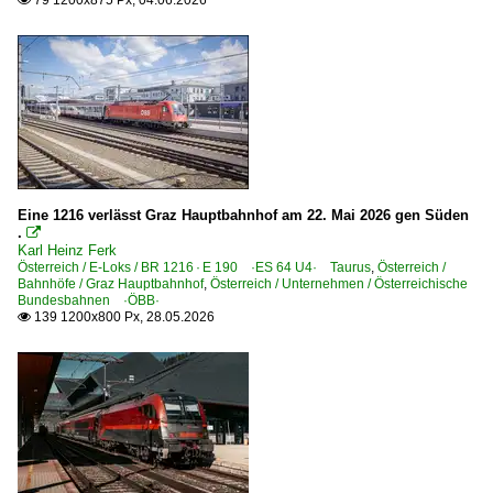
79 1200x875 Px, 04.06.2026

KLV Containerzüge
Güterverkehr (Gbf, Rbf, Ubf)
Rbf München Nord
Industriemessen
InnoTrans 2006
Eine 1216 verlässt Graz Hauptbahnhof am 22. Mai 2026 gen Süden
.

Museen und Ausstellungen
Karl Heinz Ferk
Österreich / E-Loks / BR 1216 · E 190 ·ES 64 U4· Taurus
,
Österreich /
Fürth 2007-Ausstellung: Ankunft Eisenbahnstadt Fürth
Bahnhöfe / Graz Hauptbahnhof
,
Österreich / Unternehmen / Österreichische
Bundesbahnen ·ÖBB·
139 1200x800 Px, 28.05.2026

Regional- und Fernzüge
CNL CityNightLine-Züge (alt)
EC EuroCity-Züge
RJ Railjet-Züge
RJX Railjet-Express-Züge