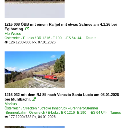
Österreich <-> Deutschland
Österreich <-> Italien
Österreich <-> Tschechien
1216 008 ÖBB mit einem Railjet mit etwas Schnee am 4.1.26 bei
Eglharting.

Güterverkehr
Flo Weiss
Österreich / E-Loks / BR 1216 · E 190 ·ES 64 U4· Taurus
Autotransportzüge
126 1200x800 Px, 07.01.2026

Gemischte Güterzüge
Kessel- und Silozüge
Kombiverkehr-/Sattelauflieger-Züge
Nässeempfindliche Güter
Rollende Landstraße 'RoLa'
Stückgutzüge
1216 032 mit dem RJ 85 nach Venezia Santa Lucia am 03.01.2026
bei Mühlbachl.

Markus
Personenwagen | Steuerwagen
Österreich / Strecken / Strecke Innsbruck – Brennero/Brenner
·Brennerbahn·
,
Österreich / E-Loks / BR 1216 · E 190 ·ES 64 U4· Taurus
RailJet 2-Steuerwagen 80-90, 80-91 Viaggio
177 1200x733 Px, 04.01.2026

Planzüge | Züge mit Namen