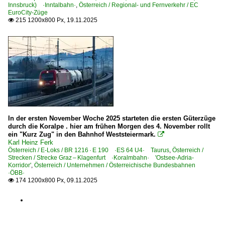
Strecke Innsbruck Hbf – Bludenz ·Arlbergbahn·
Innsbruck) ·Inntalbahn·
,
Österreich / Regional- und Fernverkehr / EC
EuroCity-Züge
Strecke Innsbruck – Brennero/Brenner ·Brennerbahn·
215 1200x800 Px, 19.11.2025

Strecke Kufstein – Innsbruck ·Unterinntalbahn·
Strecke Linz – Rohr-Bad Hall – Selzthal ·Pyhrnbahn·
Strecke Linz – Summerau ·Summerauerbahn·
Strecke Neuberg – Mürzzuschlag – Bruck/Mur ·Mürztal·
Strecke Salzburg – Zell am See – Wörgl ·Salzburg-Tirole
Strecke Schwarzach St. Veit – Spittal-Millstättersee ·Tau
In der ersten November Woche 2025 starteten die ersten Güterzüge
Strecke Selzthal – St.Michael ·Schoberpass·
durch die Koralpe . hier am frühen Morgen des 4. November rollt
ein "Kurz Zug" in den Bahnhof Weststeiermark.
Strecke St. Veit a.d. Glan – Klagenfurt – Rosenbach (– Je

Karl Heinz Ferk
Strecke Unzmarkt – Bruck/Mur ·Murtal·
Österreich / E-Loks / BR 1216 · E 190 ·ES 64 U4· Taurus
,
Österreich /
Strecken / Strecke Graz – Klagenfurt ·Koralmbahn· 'Ostsee-Adria-
Strecke Villach – Rosenbach ·Karawankenbahn·
Korridor'
,
Österreich / Unternehmen / Österreichische Bundesbahnen
·ÖBB·
Strecke Wels – Passau ·Passauerbahn·
174 1200x800 Px, 09.11.2025

Strecke Wien Praterstern – Bernhardsthal (– Břeclav) ·N
Strecke Wien West – Linz – Salzburg ·Westbahn·
Strecke Wien – Bruck a.d. Mur – Graz – Spielfeld-Strass (