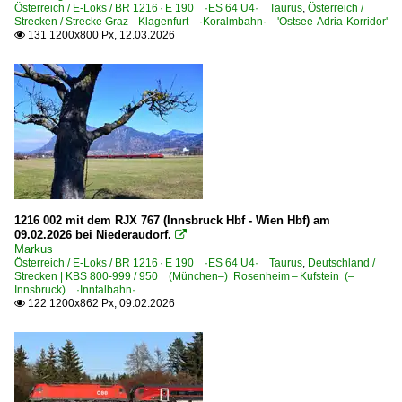
Österreich / E-Loks / BR 1216 · E 190 ·ES 64 U4· Taurus
,
Österreich /
BR 1144
Strecken / Strecke Graz – Klagenfurt ·Koralmbahn· 'Ostsee-Adria-Korridor'
131 1200x800 Px, 12.03.2026

BR 1163
BR 1216 · E 190 ·ES 64 U4· Taurus railjet
BR 1216.9 ·ES 64 U4· Private
BR 1293 ·Vectron MS·
Elektrotriebzüge
BR 4020 · 6020
BR 4024 ·Talent 4-teilig·
1216 002 mit dem RJX 767 (Innsbruck Hbf - Wien Hbf) am
09.02.2026 bei Niederaudorf.

Markus
Galerien
Österreich / E-Loks / BR 1216 · E 190 ·ES 64 U4· Taurus
,
Deutschland /
Strecken | KBS 800-999 / 950 (München–) Rosenheim – Kufstein (–
2008 | 150 Jahre Eisenbahnen in Tirol/Wörgl
Innsbruck) ·Inntalbahn·
122 1200x862 Px, 09.02.2026

EM-Werbeloks
Experimente - Anders gesehen
Grenzverkehr