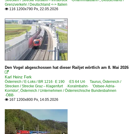
Strecken / Strecke Kufstein – Innsbruck ·Unterinntalbahn·
,
Deutschland /
Grenzverkehr / Deutschland <-> Italien
880 Nürnberg – Regensburg – Obertraubling – Passau
116 1200x790 Px, 22.05.2026

950 (München–) Rosenheim – Kufstein (–Innsbruck) ·In
950 München – Rosenheim
951 (München–) Rosenheim – Freilassing (–Salzburg)
955 (München–) Holzkirchen – Schliersee – Bayrischzell
980 Augsburg – Neuoffingen – Günzburg – Ulm
Unternehmen (L - Z)
Den Vogel abgeschossen hat dieser Railjet wörtlich am 8. Mai 2026

Siemens Prüfcenter Wegberg-Wildenrath ·PCW·
Karl Heinz Ferk
Österreich / E-Loks / BR 1216 · E 190 ·ES 64 U4· Taurus
,
Österreich /
Strecken / Strecke Graz – Klagenfurt ·Koralmbahn· 'Ostsee-Adria-
Italien
Korridor'
,
Österreich / Unternehmen / Österreichische Bundesbahnen
·ÖBB·
167 1200x800 Px, 14.05.2026

Bahnhöfe
Bolzano (Bozen)
Brennero
Bressanone (Brixen)