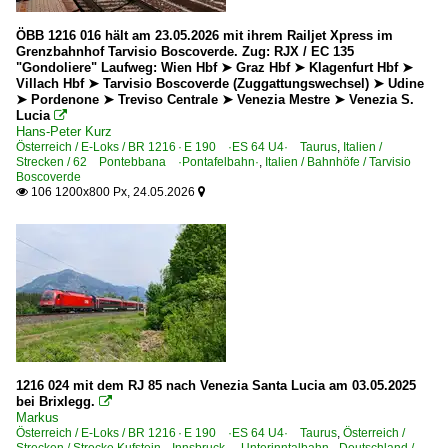
Sonstiges
ÖBB 1216 016 hält am 23.05.2026 mit ihrem Railjet Xpress im
Kurioses
Grenzbahnhof Tarvisio Boscoverde. Zug: RJX / EC 135
"Gondoliere" Laufweg: Wien Hbf ➤ Graz Hbf ➤ Klagenfurt Hbf ➤
Nachtaufnahmen
Villach Hbf ➤ Tarvisio Boscoverde (Zuggattungswechsel) ➤ Udine
➤ Pordenone ➤ Treviso Centrale ➤ Venezia Mestre ➤ Venezia S.
Lucia

Strecken | KBS 200-299
Hans-Peter Kurz
Österreich / E-Loks / BR 1216 · E 190 ·ES 64 U4· Taurus
,
Italien /
241 (Děčín–) Schöna – Bad Schandau – Pirna – Dresden 
Strecken / 62 Pontebbana ·Pontafelbahn·
,
Italien / Bahnhöfe / Tarvisio
Boscoverde
106 1200x800 Px, 24.05.2026


Strecken | KBS 400-499
440 Hagen – Finnentrop – Kreuztal – Siegen ·Ruhr-Sieg-
Strecken | KBS 600-699
655 Mannheim – Biblis – Riedstadt – Frankfurt 'Riedbahn
Strecken | KBS 700-799
1216 024 mit dem RJ 85 nach Venezia Santa Lucia am 03.05.2025
720 Offenburg – Villingen – Singen (–Konstanz) ·Schw
bei Brixlegg.

Markus
Österreich / E-Loks / BR 1216 · E 190 ·ES 64 U4· Taurus
,
Österreich /
Strecken | KBS 800-999