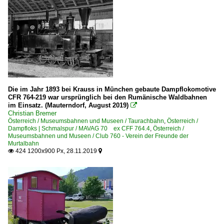
Die im Jahr 1893 bei Krauss in München gebaute Dampflokomotive
CFR 764-219 war ursprünglich bei den Rumänische Waldbahnen
im Einsatz. (Mauterndorf, August 2019)

Christian Bremer
Österreich / Museumsbahnen und Museen / Taurachbahn
,
Österreich /
Dampfloks | Schmalspur / MAVAG 70 ex CFF 764.4
,
Österreich /
Museumsbahnen und Museen / Club 760 - Verein der Freunde der
Murtalbahn
424 1200x900 Px, 28.11.2019

