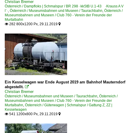
Christian Bremer
Österreich / Dampfloks | Schmalspur / BR 298 · kkStB U.1-43 ·Krauss A V
l¨·
,
Österreich / Museumsbahnen und Museen / Taurachbahn
,
Österreich /
Museumsbahnen und Museen / Club 760 - Verein der Freunde der
Murtalbahn
282 800x1200 Px, 29.11.2019


Ein Kesselwagen war Ende August 2019 am Bahnhof Mauterndorf
abgestellt.

Christian Bremer
Österreich / Museumsbahnen und Museen / Taurachbahn
,
Österreich /
Museumsbahnen und Museen / Club 760 - Verein der Freunde der
Murtalbahn
,
Österreich / Güterwagen | Schmalspur / Gattung Z, ZZ |
Kesselwagen
541 1200x800 Px, 29.11.2019

