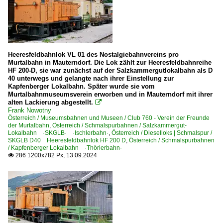
Taurachbahn
Personenwagen | Schmalspur
Heeresfeldbahnlok VL 01 des Nostalgiebahnvereins pro
Gattung B/s, B4/s | Spantenwagen 2.Klasse
Murtalbahn in Mauterndorf. Die Lok zählt zur Heeresfeldbahnreihe
Gattung C/s, C4/s | Spantenwagen 3.Klasse
HF 200-D, sie war zunächst auf der Salzkammergutlokalbahn als D
40 unterwegs und gelangte nach ihrer Einstellung zur
Gattung D/s, Di/s | Spantenwagen Dienstwagen
Kapfenberger Lokalbahn. Später wurde sie vom
Murtalbahnmuseumsverein erworben und in Mauterndorf mit ihrer
alten Lackierung abgestellt.

Schmalspurbahnen
Frank Nowotny
Österreich / Museumsbahnen und Museen / Club 760 - Verein der Freunde
Kapfenberger Lokalbahn ·Thörlerbahn·
der Murtalbahn
,
Österreich / Schmalspurbahnen / Salzkammergut-
Lokalbahn ·SKGLB· ·Ischlerbahn·
,
Österreich / Dieselloks | Schmalspur /
Salzkammergut-Lokalbahn ·SKGLB· ·Ischlerbahn·
SKGLB D40 Heeresfeldbahnlok HF 200 D
,
Österreich / Schmalspurbahnen
/ Kapfenberger Lokalbahn ·Thörlerbahn·
286 1200x782 Px, 13.09.2024

Strecken | Schmalspur
Strecke Jenbach – Mayrhofen ·Zillertalbahn·