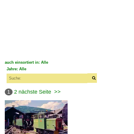
auch einsortiert in: Alle
Jahre: Alle
×
×
Alle Kategorien
Alle Jahre
Österreich
1
2
nächste Seite
>>
1960
Bahndienstfahrzeuge | Schmalspur
1963
Winterdienst
1980
X 616.9 | Kl, Mannschaftswagen
1984