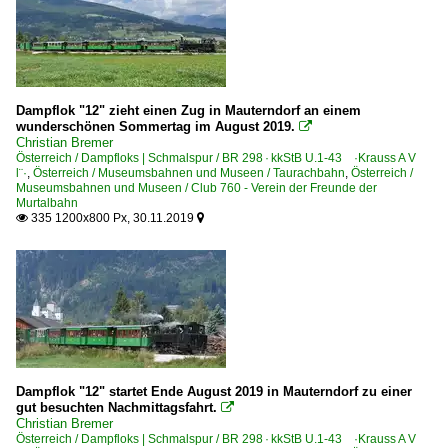
Dampflok "12" zieht einen Zug in Mauterndorf an einem
wunderschönen Sommertag im August 2019.

Christian Bremer
Österreich / Dampfloks | Schmalspur / BR 298 · kkStB U.1-43 ·Krauss A V
l¨·
,
Österreich / Museumsbahnen und Museen / Taurachbahn
,
Österreich /
Museumsbahnen und Museen / Club 760 - Verein der Freunde der
Murtalbahn
335 1200x800 Px, 30.11.2019


Dampflok "12" startet Ende August 2019 in Mauterndorf zu einer
gut besuchten Nachmittagsfahrt.

Christian Bremer
Österreich / Dampfloks | Schmalspur / BR 298 · kkStB U.1-43 ·Krauss A V