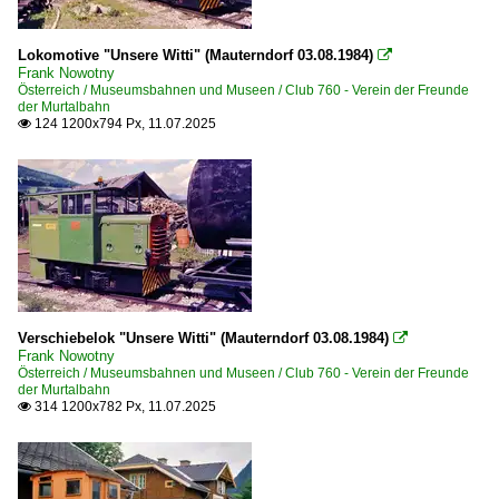
Dampfloks | Schmalspur
2010
BR 298 · kkStB U.1-43 ·Krauss A V l¨·
Lokomotive "Unsere Witti" (Mauterndorf 03.08.1984)

Frank Nowotny
2018
Borsig HF 210 E
Österreich / Museumsbahnen und Museen / Club 760 - Verein der Freunde
der Murtalbahn
2019
Krauss IVa5 Đuro Đaković JZ 83
124 1200x794 Px, 11.07.2025

Krauss XIV u.a. STmlB 'Thörl'
2020
MAVAG 70 ex CFF 764.4
2021
Dieselloks | Schmalspur
2023
2024
SKGLB D40 Heeresfeldbahnlok HF 200 D
Spoorijezer B
Verschiebelok "Unsere Witti" (Mauterndorf 03.08.1984)

Güterwagen | Schmalspur
Frank Nowotny
Österreich / Museumsbahnen und Museen / Club 760 - Verein der Freunde
Gattung G, GG | Gedeckte Wagen
der Murtalbahn
314 1200x782 Px, 11.07.2025

Gattung X | Rollwagen
Gattung Z, ZZ | Kesselwagen
Museumsbahnen und Museen