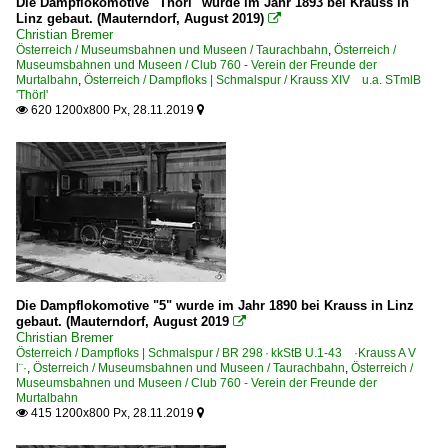
Die Dampflokomotive "Thörl" wurde im Jahr 1893 bei Krauss in
Linz gebaut. (Mauterndorf, August 2019)

Christian Bremer
Österreich / Museumsbahnen und Museen / Taurachbahn
,
Österreich /
Museumsbahnen und Museen / Club 760 - Verein der Freunde der
Murtalbahn
,
Österreich / Dampfloks | Schmalspur / Krauss XIV u.a. STmlB
'Thörl'
620 1200x800 Px, 28.11.2019


Die Dampflokomotive "5" wurde im Jahr 1890 bei Krauss in Linz
gebaut. (Mauterndorf, August 2019

Christian Bremer
Österreich / Dampfloks | Schmalspur / BR 298 · kkStB U.1-43 ·Krauss A V
l¨·
,
Österreich / Museumsbahnen und Museen / Taurachbahn
,
Österreich /
Museumsbahnen und Museen / Club 760 - Verein der Freunde der
Murtalbahn
415 1200x800 Px, 28.11.2019

