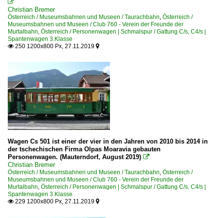

Christian Bremer
Österreich / Museumsbahnen und Museen / Taurachbahn
,
Österreich /
Museumsbahnen und Museen / Club 760 - Verein der Freunde der
Murtalbahn
,
Österreich / Personenwagen | Schmalspur / Gattung C/s, C4/s |
Spantenwagen 3.Klasse
250 1200x800 Px, 27.11.2019


Wagen Cs 501 ist einer der vier in den Jahren von 2010 bis 2014 in
der tschechischen Firma Olpas Moaravia gebauten
Personenwagen. (Mauterndorf, August 2019)

Christian Bremer
Österreich / Museumsbahnen und Museen / Taurachbahn
,
Österreich /
Museumsbahnen und Museen / Club 760 - Verein der Freunde der
Murtalbahn
,
Österreich / Personenwagen | Schmalspur / Gattung C/s, C4/s |
Spantenwagen 3.Klasse
229 1200x800 Px, 27.11.2019

