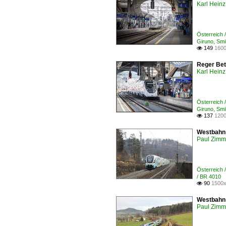
Karl Heinz
Österreich 
Giruno, Smi
149
1600

Reger Bet
Karl Heinz
Österreich 
Giruno, Smi
137
1200

Westbahn 
Paul Zimm
Österreich 
/ BR 4010 
90
1500x

Westbahn 
Paul Zimm