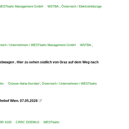
 / WESTbahn Management GmbH ·WSTBA·
,
Österreich / Elektrotriebzüge
rreich / Unternehmen / WESTbahn Management GmbH ·WSTBA·
,
Triebwagen . Hier zu sehen südlich von Graz auf dem Weg nach
ahn· 'Ostsee-Adria-Korridor'
,
Österreich / Unternehmen / WESTbahn
hnhof Wien. 07.05.2026

üge / BR 4100 ·CRRC DDEMU2· WESTbahn