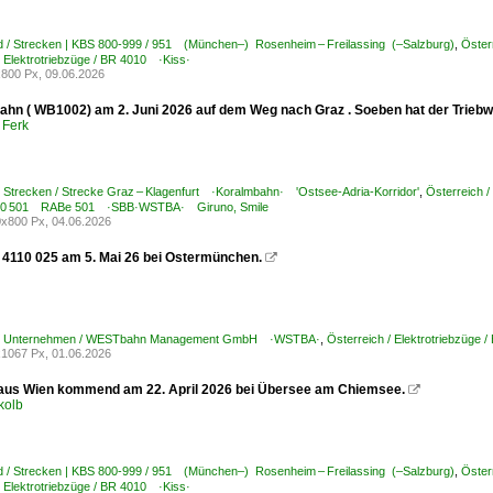
d / Strecken | KBS 800-999 / 951 (München–) Rosenheim – Freilassing (–Salzburg)
,
Öste
/ Elektrotriebzüge / BR 4010 ·Kiss·
800 Px, 09.06.2026
ahn ( WB1002) am 2. Juni 2026 auf dem Weg nach Graz . Soeben hat der Trieb
 Ferk
/ Strecken / Strecke Graz – Klagenfurt ·Koralmbahn· 'Ostsee-Adria-Korridor'
,
Österreich
 / 0 501 RABe 501 ·SBB·WSTBA· Giruno, Smile
x800 Px, 04.06.2026
4110 025 am 5. Mai 26 bei Ostermünchen.

h / Unternehmen / WESTbahn Management GmbH ·WSTBA·
,
Österreich / Elektrotriebzüg
1067 Px, 01.06.2026
aus Wien kommend am 22. April 2026 bei Übersee am Chiemsee.

kolb
d / Strecken | KBS 800-999 / 951 (München–) Rosenheim – Freilassing (–Salzburg)
,
Öste
/ Elektrotriebzüge / BR 4010 ·Kiss·