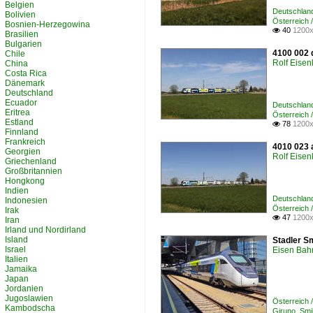
Belgien
Deutschlan
Bolivien
Österreich 
Bosnien-Herzegowina
40
1200x

Brasilien
Bulgarien
4100 002 
Chile
Rolf Eisen
China
Costa Rica
Dänemark
Deutschland
Ecuador
Deutschlan
Eritrea
Österreich
Estland
78
1200x

Finnland
Frankreich
4010 023 
Georgien
Rolf Eisen
Griechenland
Großbritannien
Hongkong
Indien
Deutschlan
Indonesien
Österreich 
Irak
47
1200x

Iran
Irland und Nordirland
Island
Stadler Sm
Israel
Eisen Bah
Italien
Jamaika
Japan
Jordanien
Jugoslawien
Österreic
Kambodscha
Giruno, Smi