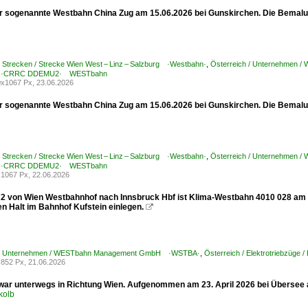
er sogenannte Westbahn China Zug am 15.06.2026 bei Gunskirchen. Die Bemalung
/ Strecken / Strecke Wien West – Linz – Salzburg ·Westbahn·
,
Österreich / Unternehmen
0 ·CRRC DDEMU2· WESTbahn
x1067 Px, 23.06.2026
er sogenannte Westbahn China Zug am 15.06.2026 bei Gunskirchen. Die Bemalung
/ Strecken / Strecke Wien West – Linz – Salzburg ·Westbahn·
,
Österreich / Unternehmen
0 ·CRRC DDEMU2· WESTbahn
1067 Px, 22.06.2026
2 von Wien Westbahnhof nach Innsbruck Hbf ist Klima-Westbahn 4010 028 am 17
en Halt im Bahnhof Kufstein einlegen.

h / Unternehmen / WESTbahn Management GmbH ·WSTBA·
,
Österreich / Elektrotriebzüge 
852 Px, 21.06.2026
war unterwegs in Richtung Wien. Aufgenommen am 23. April 2026 bei Übersee
kolb