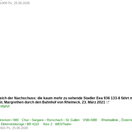
x900 Px, 25.06.2026
 sich der Nachschuss: die kaum mehr zu sehende Stadler Eea 936 133-8 fährt 
St. Margrethen durch den Bahnhof von Rheineck. 23. März 2021

lfahrt
trecken / 880 Chur – Sargans – Rorschach – St. Gallen VSB>SBB ·Rheintallinie·
,
Österr
/ Elektrotriebzüge / BR 4110 ·Kiss 2· WESTbahn
601 Px, 25.06.2026