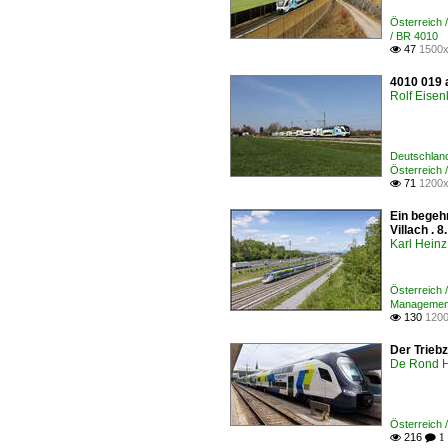
Österreich 
/ BR 4010 
47
1500x

4010 019 
Rolf Eisen
Deutschlan
Österreich 
71
1200x

Ein begehr
Villach . 
Karl Heinz
Österreich /
Manageme
130
1200

Der Trieb
De Rond H
Österreic
216

 1