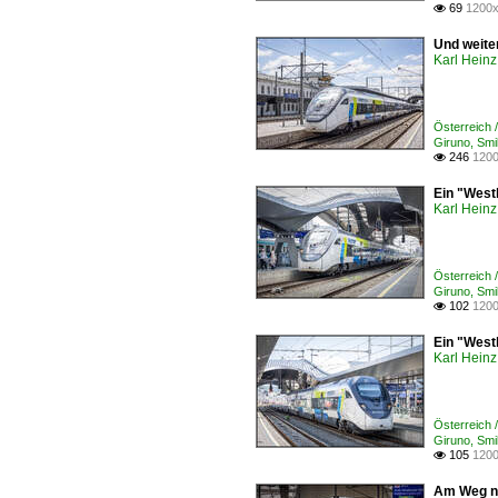
69
1200x

Und weite
Karl Heinz
Österreich 
Giruno, Smi
246
1200

Ein "West
Karl Heinz
Österreich 
Giruno, Smi
102
1200

Ein "West
Karl Heinz
Österreich 
Giruno, Smi
105
1200

Am Weg na