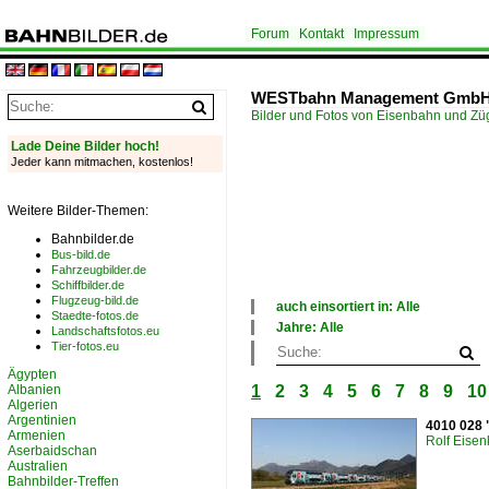
Forum
Kontakt
Impressum
WESTbahn Management GmbH
Bilder und Fotos von Eisenbahn und Z
Lade Deine Bilder hoch!
Jeder kann mitmachen, kostenlos!
Weitere Bilder-Themen:
Bahnbilder.de
Bus-bild.de
Fahrzeugbilder.de
Schiffbilder.de
Flugzeug-bild.de
auch einsortiert in: Alle
Staedte-fotos.de
×
Jahre: Alle
Landschaftsfotos.eu
Alle Kategorien
×
Tier-fotos.eu
Deutschland
Alle Jahre
Ägypten
Österreich
2010
Albanien
1
2
3
4
5
6
7
8
9
10
Schweiz
2020
Algerien
Tschechien
Argentinien
4010 028 
Armenien
Rolf Eisen
Aserbaidschan
Australien
Bahnbilder-Treffen