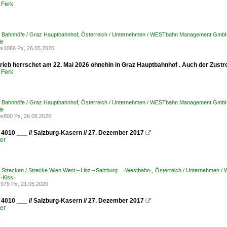
 Ferk
/ Bahnhöfe / Graz Hauptbahnhof
,
Österreich / Unternehmen / WESTbahn Management G
le
x1066 Px, 26.05.2026
rieb herrschet am 22. Mai 2026 ohnehin in Graz Hauptbahnhof . Auch der Zus
 Ferk
/ Bahnhöfe / Graz Hauptbahnhof
,
Österreich / Unternehmen / WESTbahn Management G
le
x800 Px, 26.05.2026
4010 ___ // Salzburg-Kasern // 27. Dezember 2017

er
/ Strecken / Strecke Wien West – Linz – Salzburg ·Westbahn·
,
Österreich / Unternehmen
·Kiss·
979 Px, 21.05.2026
4010 ___ // Salzburg-Kasern // 27. Dezember 2017

er