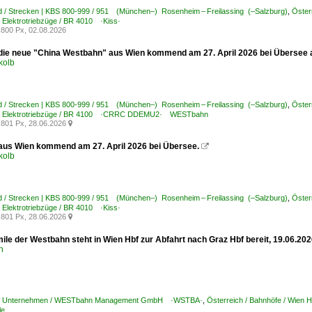
d / Strecken | KBS 800-999 / 951 (München–) Rosenheim – Freilassing (–Salzburg)
,
Öste
/ Elektrotriebzüge / BR 4010 ·Kiss·
800 Px, 02.08.2026
die neue "China Westbahn" aus Wien kommend am 27. April 2026 bei Übersee
kolb
d / Strecken | KBS 800-999 / 951 (München–) Rosenheim – Freilassing (–Salzburg)
,
Öste
 / Elektrotriebzüge / BR 4100 ·CRRC DDEMU2· WESTbahn
801 Px, 28.06.2026

aus Wien kommend am 27. April 2026 bei Übersee.

kolb
d / Strecken | KBS 800-999 / 951 (München–) Rosenheim – Freilassing (–Salzburg)
,
Öste
/ Elektrotriebzüge / BR 4010 ·Kiss·
801 Px, 28.06.2026

ile der Westbahn steht in Wien Hbf zur Abfahrt nach Graz Hbf bereit, 19.06.202
n
h / Unternehmen / WESTbahn Management GmbH ·WSTBA·
,
Österreich / Bahnhöfe / Wien 
le