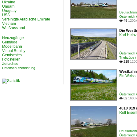
Ukraine
Ungarn
Uruguay
Deutschlan
USA
Österreich 
Vereinigte Arabische Emirate
49
1200x

Vietnam
Weißrussland
Die Westb
Karl Heinz
Neuzugänge
Gemälde
Modellbahn
Virtual Reality
Österreich 
Gemischtes
Triebzüge
Fotostellen
218
1200

Zeitachse
Datenschutzerklärung
Westbahn 
Flo Weiss
Österreic
82
1600x

4010 019 
Rolf Eisen
Deutschlan
Österreich 