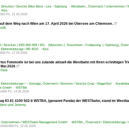
/ Strecken / Strecke Wien West – Linz – Salzburg ·Westbahn·
,
Österreich / Unternehmen
·Kiss·
963 Px, 21.05.2026
auf dem Weg nach Wien am 17. April 2026 bei Übersee am Chiemsee.

kolb
d / Strecken | KBS 800-999 / 951 (München–) Rosenheim – Freilassing (–Salzburg)
,
Öste
/ Elektrotriebzüge / BR 4010 ·Kiss·
800 Px, 17.05.2026
tes Fotomotiv ist bei uns zulande aktuell die Westbahn mit Ihren schnittigen 
8. Mai 2026

 Ferk
 Elektrotriebzüge / ~ Sonstige
,
Österreich / Strecken / Strecke Graz – Klagenfurt ·Koralmb
nt GmbH ·WSTBA·
x800 Px, 14.05.2026
zug 93 81 4100 502-6 WSTBA, (genannt Panda) der WESTbahn, stand im Westba
ans und Jeanny
h / Unternehmen / WESTbahn Management GmbH ·WSTBA·
,
Österreich / Elektrotriebz
1600x869 Px, 12.05.2026