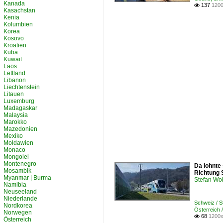
Kanada
137
1200

Kasachstan
Kenia
Kolumbien
Korea
Kosovo
Kroatien
Kuba
Kuwait
Laos
Lettland
Libanon
Liechtenstein
Litauen
Luxemburg
Madagaskar
Malaysia
Marokko
Mazedonien
Mexiko
Moldawien
Monaco
Mongolei
Montenegro
Da lohnte
Mosambik
Richtung 
Myanmar | Burma
Stefan Woh
Namibia
Neuseeland
Niederlande
Schweiz / S
Nordkorea
Österreich 
Norwegen
68
1200x

Österreich