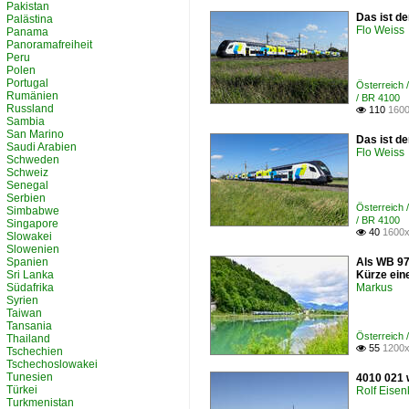
Pakistan
Das ist d
Palästina
Flo Weiss
Panama
Panoramafreiheit
Peru
Polen
Portugal
Österreich 
Rumänien
/ BR 410
Russland
110
1600

Sambia
San Marino
Das ist d
Saudi Arabien
Flo Weiss
Schweden
Schweiz
Senegal
Serbien
Österreich 
Simbabwe
/ BR 410
Singapore
40
1600x

Slowakei
Slowenien
Spanien
Als WB 97
Sri Lanka
Kürze ein
Südafrika
Markus
Syrien
Taiwan
Tansania
Österreic
Thailand
55
1200x

Tschechien
Tschechoslowakei
Tunesien
4010 021 
Türkei
Rolf Eisen
Turkmenistan