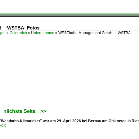
 ·WSTBA· Fotos
ügen
»
Österreich
»
Unternehmen
»
WESTbahn Management GmbH ·WSTBA·
nächste Seite
>>
"Westbahn-Klimaticket" war am 29. April 2026 bei Bernau am Chiemsee in Ric
kolb