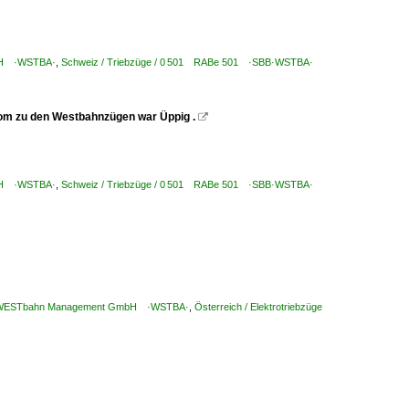
mbH ·WSTBA·
,
Schweiz / Triebzüge / 0 501 RABe 501 ·SBB·WSTBA·
trom zu den Westbahnzügen war Üppig .

mbH ·WSTBA·
,
Schweiz / Triebzüge / 0 501 RABe 501 ·SBB·WSTBA·
 / WESTbahn Management GmbH ·WSTBA·
,
Österreich / Elektrotriebzüge