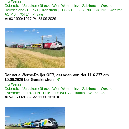
Flo Weiss
6 110 BR 110.1 E 10 'Kasten'
Österreich / Strecken / Strecke Wien West – Linz – Salzburg ·Westbahn·
,
Deutschland / E-Loks | Drehstrom | 91 80 / 6 193 ¦ 7 193 BR 193 ·Vectron
6 110 BR 110.3 E 10 'Bügelfalte'
AC/MS· 'X4 E' Private
63 1600x1067 Px, 23.06.2026
6 115 BR 115 DB Fernverkehr

6 151 BR 151
Elektrotriebzüge | 93 8x | ICE - IC
IC Dosto BR 4010 ·Kiss· Ex-Westbahn
ICE 1 BR 401 · 5 401 · 5 801-804 ganze Züge
ICE 3 BR 403 · 5 403
Der neue Werbe-Railjet ÖFB, gezogen von der 1116 237 am
ICE T BR 411 · 5 411
15.06.2026 bei Gunskirchen.

Flo Weiss
Elektrotriebzüge | 94 80
Österreich / Strecken / Strecke Wien West – Linz – Salzburg ·Westbahn·
,
Österreich / E-Loks / BR 1116 ·ES 64 U2· Taurus Werbeloks
54 1600x1067 Px, 22.06.2026

0 427 BR 427 ·Flirt (dreiteilig)·

Grenzverkehr
Deutschland <-> Österreich