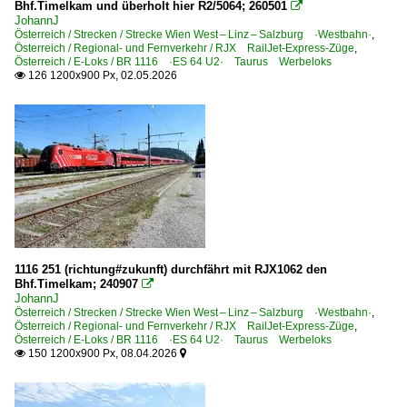
Bhf.Timelkam und überholt hier R2/5064; 260501

Linz
JohannJ
Österreich / Strecken / Strecke Wien West – Linz – Salzburg ·Westbahn·
Marchtrenk
,
Österreich / Regional- und Fernverkehr / RJX RailJet-Express-Züge
,
Salzburg Hbf.
Österreich / E-Loks / BR 1116 ·ES 64 U2· Taurus Werbeloks
126 1200x900 Px, 02.05.2026

Salzburg (sonstige)
Schwarzach-St Veit
St. Pölten Hbf
Wels
Wien (sonstige)
Wien Hauptbahnhof
Wien-Hütteldorf
1116 251 (richtung#zukunft) durchfährt mit RJX1062 den
Wien-West
Bhf.Timelkam; 240907

JohannJ
Wörgl
Österreich / Strecken / Strecke Wien West – Linz – Salzburg ·Westbahn·
,
~ Sonstige
Österreich / Regional- und Fernverkehr / RJX RailJet-Express-Züge
,
Österreich / E-Loks / BR 1116 ·ES 64 U2· Taurus Werbeloks
150 1200x900 Px, 08.04.2026


Bahntechnische Anlagen und Kunstbauten
Bahnübergänge