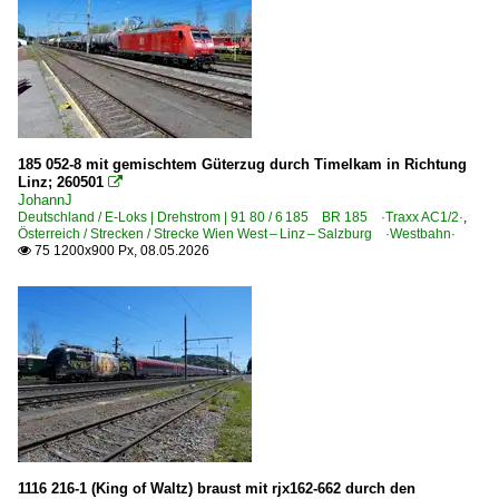
Österreich
Bahndienstfahrzeuge
X 432 LZB INDUSI-Prüffahrzeug
X 552.0 · 9131 P&T MTW 100 Motorturmwagen
185 052-8 mit gemischtem Güterzug durch Timelkam in Richtung
Linz; 260501

Gleisbaumaschinen
JohannJ
Deutschland / E-Loks | Drehstrom | 91 80 / 6 185 BR 185 ·Traxx AC1/2·
,
Hilfszüge
Österreich / Strecken / Strecke Wien West – Linz – Salzburg ·Westbahn·
75 1200x900 Px, 08.05.2026

Messwagen
Stopfmaschinen (sonstige)
Wagen | auch Umbauten
Bahnhöfe
Attnang-Puchheim
Innsbruck Hbf
Kitzbühel
1116 216-1 (King of Waltz) braust mit rjx162-662 durch den