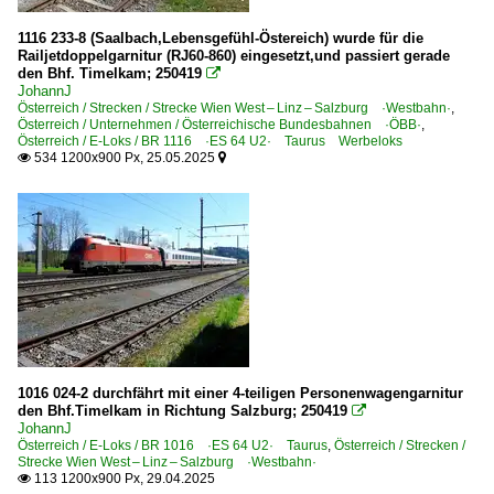
BR 1144
1116 233-8 (Saalbach,Lebensgefühl-Östereich) wurde für die
Railjetdoppelgarnitur (RJ60-860) eingesetzt,und passiert gerade
BR 1163
den Bhf. Timelkam; 250419

JohannJ
BR 1193 ·Vectron AC· Private
Österreich / Strecken / Strecke Wien West – Linz – Salzburg ·Westbahn·
,
BR 1216 · E 190 ·ES 64 U4· Taurus
Österreich / Unternehmen / Österreichische Bundesbahnen ·ÖBB·
,
Österreich / E-Loks / BR 1116 ·ES 64 U2· Taurus Werbeloks
BR 1216 · E 190 ·ES 64 U4· Taurus Werbeloks
534 1200x900 Px, 25.05.2025


BR 1216.9 ·ES 64 U4· Private
BR 1293 ·Vectron MS·
BR 1890
E-Loks | Altbau
BR 1020
BR 1245
1016 024-2 durchfährt mit einer 4-teiligen Personenwagengarnitur
BR 1670
den Bhf.Timelkam in Richtung Salzburg; 250419

JohannJ
Österreich / E-Loks / BR 1016 ·ES 64 U2· Taurus
,
Österreich / Strecken /
Elektrotriebzüge
Strecke Wien West – Linz – Salzburg ·Westbahn·
113 1200x900 Px, 29.04.2025

BR 4010 ·Kiss·