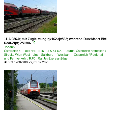
Stellwerke
Dampfloks
BR 01 ex DR 01.15, ex DR 01.5
BR 16 · kkStB 310
1116 086-0; mit Zugleistung rjx162-rjx562; während Durchfahrt Bhf.
BR 392 · BBÖ 478 · WTK 4
Redl-Zipf; 250706

BR 657 ex KPEV G10
JohannJ
Österreich / E-Loks / BR 1116 ·ES 64 U2· Taurus
,
Österreich / Strecken /
BR 919
Strecke Wien West – Linz – Salzburg ·Westbahn·
,
Österreich / Regional-
und Fernverkehr / RJX RailJet-Express-Züge
369 1200x900 Px, 01.09.2025

Dieselloks
BR 2016 ·ER20· Hercules
BR 2016.9 ·ER20· Private
BR 2043
BR 2048 ex DB V 100
BR 2050
BR 2060 ·JW DH 200 B28·