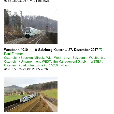
53 1600x1067 Px, 21.06.2026

Unternehmen (A - K)
Alpha Trains Europa GmbH ·ATDE·
BahnTouristikExpress ·BTEX·
BoxXpress.de GmbH, Bad Honnef ·BOXX·
Captrain Deutschland GmbH ·CTD· ab 01.2010
DB Fernverkehr AG, Frankfurt (Main)
Westbahn 4010 ___ // Salzburg-Kasern // 27. Dezember 2017

Die Länderbahn GmbH - Vogtlandbahn ·VBG·
Paul Zimmer
Österreich / Strecken / Strecke Wien West – Linz – Salzburg ·Westbahn·
,
ERS Railways GmbH, Hamburg ·DB·
Österreich / Unternehmen / WESTbahn Management GmbH ·WSTBA·
,
Österreich / Elektrotriebzüge / BR 4010 ·Kiss·
90 1500x979 Px, 21.05.2026

Unternehmen (L - Z)
Lokomotion Gesellschaft für Schienentraktion mbH ·LM·
LTH Transportlogistik GmbH, Dorsten
mgw Service GmbH u. Co.KG, Kassel
Raildox GmbH u Co.KG, Erfurt ·RDX·
Railpool GmbH, München ·Rpool·