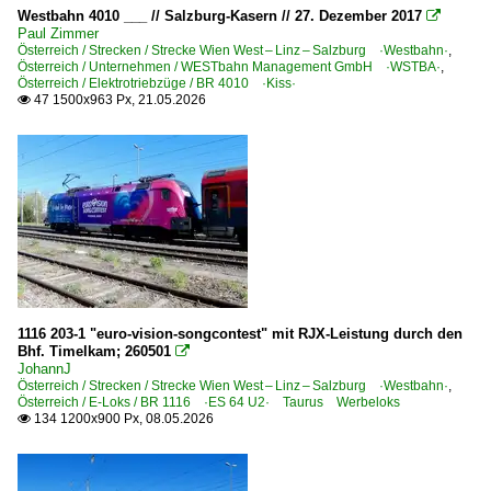
RTB Cargo - Rurtalbahn Cargo GmbH, Düren ·RTBC·
Westbahn 4010 ___ // Salzburg-Kasern // 27. Dezember 2017

Paul Zimmer
Rurtalbahn GmbH, Düren ·RTB· PV, [P]
Österreich / Strecken / Strecke Wien West – Linz – Salzburg ·Westbahn·
,
Österreich / Unternehmen / WESTbahn Management GmbH ·WSTBA·
,
TX Logistik AG, Troisdorf ·TXL·
Österreich / Elektrotriebzüge / BR 4010 ·Kiss·
47 1500x963 Px, 21.05.2026
VTG Rail Europe GmbH, Hamburg

Unternehmen | historisch
DB Schenker Rail Deutschland AG, Mainz bis 03.2016
MRCE Dispolok GmbH, München ·DISPO· bis 10.2023
Rail4Chem Eisenbahnverkehrsgesellschaft mbH ·RCHE
Italien
1116 203-1 "euro-vision-songcontest" mit RJX-Leistung durch den
Bhf. Timelkam; 260501

E-Loks
JohannJ
Österreich / Strecken / Strecke Wien West – Linz – Salzburg ·Westbahn·
,
E.412
Österreich / E-Loks / BR 1116 ·ES 64 U2· Taurus Werbeloks
134 1200x900 Px, 08.05.2026

Unternehmen
Treno Alto Adige (Südtirolbahn) ·SAD·