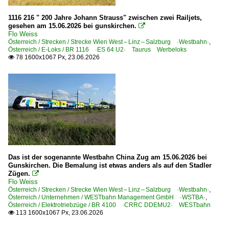
1994
1116 216 " 200 Jahre Johann Strauss" zwischen zwei Railjets,
Dampfloks
2000
gesehen am 15.06.2026 bei gunskirchen.

Flo Weiss
BR 01.5 DR 01.15 ·DR-Rekolok·
2000
Österreich / Strecken / Strecke Wien West – Linz – Salzburg ·Westbahn·
,
Österreich / E-Loks / BR 1116 ·ES 64 U2· Taurus Werbeloks
BR 18.2 · 02 0201 ·DR-Reko-Schnellfahrlok·
2001
78 1600x1067 Px, 23.06.2026

BR 41 Öl DB 042 ·DB-Umbau·
2003
2006
Dieselloks | 92 80
2007
1 247 BR 247 ·Vectron DE· Private
2008
2009
Dieseltriebzüge | 95 80
0 628 BR 628 · 928 · BR 629
2010
Das ist der sogenannte Westbahn China Zug am 15.06.2026 bei
Gunskirchen. Die Bemalung ist etwas anders als auf den Stadler
2010
E-Loks | Altbau
Zügen.

Flo Weiss
2011
E 93 BR 193
Österreich / Strecken / Strecke Wien West – Linz – Salzburg ·Westbahn·
,
Österreich / Unternehmen / WESTbahn Management GmbH ·WSTBA·
,
2012
Österreich / Elektrotriebzüge / BR 4100 ·CRRC DDEMU2· WESTbahn
E-Loks | Drehstrom | 91 80
113 1600x1067 Px, 23.06.2026

2013
6 101 BR 101