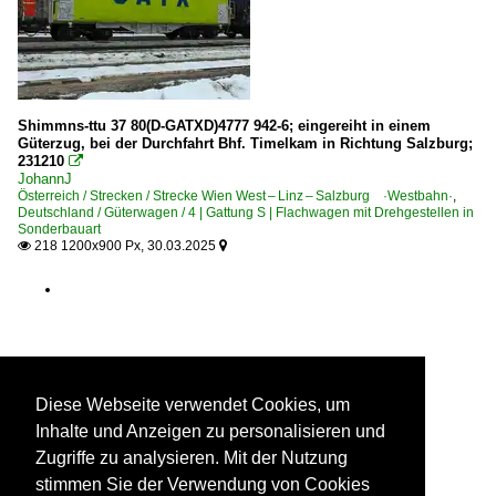
Industrie- und Werkbahnen
Anschlussbahn Redl-Zipf ⨯ Aschegg
Museumsbahnen und Museen
Shimmns-ttu 37 80(D-GATXD)4777 942-6; eingereiht in einem
Eisenbahnmuseum Ampflwang ·ÖGEG·
Güterzug, bei der Durchfahrt Bhf. Timelkam in Richtung Salzburg;
231210

Österreichische Gesellschaft für Eisenbahngeschichte 
JohannJ
Österreich / Strecken / Strecke Wien West – Linz – Salzburg ·Westbahn·
,
Deutschland / Güterwagen / 4 | Gattung S | Flachwagen mit Drehgestellen in
Personenwagen
Sonderbauart
218 1200x900 Px, 30.03.2025


Modularwagen
Schlierenwagen
Personenwagen | Doppelstockwagen
Doppelstock-Mittelwagen 26-29, 26-33 ·Siemens, SGP·
Diese Webseite verwendet Cookies, um
Doppelstock-Steuerwagen 80-33 ·Siemens SGP·
Inhalte und Anzeigen zu personalisieren und
Doppelstock-Steuerwagen 86-33 ·Siemens SGP SKV·
Zugriffe zu analysieren. Mit der Nutzung
stimmen Sie der Verwendung von Cookies
Personenwagen | Steuerwagen