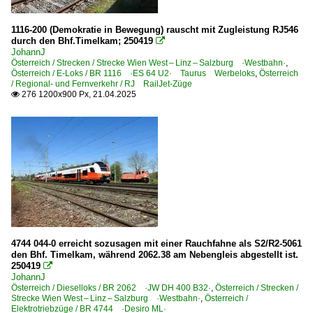
Galerien
Bahn und Landschaft
1116-200 (Demokratie in Bewegung) rauscht mit Zugleistung RJ546
durch den Bhf.Timelkam; 250419

Bahn und Menschen
JohannJ
Österreich / Strecken / Strecke Wien West – Linz – Salzburg ·Westbahn·
,
EM-Werbeloks
Österreich / E-Loks / BR 1116 ·ES 64 U2· Taurus Werbeloks
,
Österreich
/ Regional- und Fernverkehr / RJ RailJet-Züge
Experimente - Anders gesehen
276 1200x900 Px, 21.04.2025

Region Wörgl
Sonderzüge und Sonderfahrten
Wendezug-Garnituren
Güterverkehr
Autotransportzüge
Containerzüge (Kombinierter Verkehr)
Gemischte Güterzüge
4744 044-0 erreicht sozusagen mit einer Rauchfahne als S2/R2-5061
den Bhf. Timelkam, während 2062.38 am Nebengleis abgestellt ist.
Holz- und Hackschnitzelzüge
250419

JohannJ
Holzzüge
Österreich / Dieselloks / BR 2062 ·JW DH 400 B32·
,
Österreich / Strecken /
Strecke Wien West – Linz – Salzburg ·Westbahn·
,
Österreich /
Kessel- und Silozüge
Elektrotriebzüge / BR 4744 ·Desiro ML·