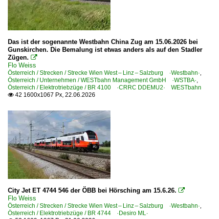
Güterwagen
4 | Gattung S | Flachwagen mit Drehgestellen in Sonderba
5 | Gattung E | Offener Güterwagen der Regelbauart
Das ist der sogenannte Westbahn China Zug am 15.06.2026 bei
Gunskirchen. Die Bemalung ist etwas anders als auf den Stadler
7 | Gattung Z | Kesselwagen
Zügen.

Flo Weiss
Österreich / Strecken / Strecke Wien West – Linz – Salzburg ·Westbahn·
,
Personenwagen | Steuerwagen
Österreich / Unternehmen / WESTbahn Management GmbH ·WSTBA·
,
Österreich / Elektrotriebzüge / BR 4100 ·CRRC DDEMU2· WESTbahn
IC-Steuerwagen 286
42 1600x1067 Px, 22.06.2026

Regional- und Fernzüge
IC InterCity-Züge
Regionalzüge (Bundesländer)
Bayern
City Jet ET 4744 546 der ÖBB bei Hörsching am 15.6.26.
Strecken | KBS 800-999

Flo Weiss
Österreich / Strecken / Strecke Wien West – Linz – Salzburg ·Westbahn·
,
954 (Salzburg–) Freilassing – Bad Reichenhall – Bercht
Österreich / Elektrotriebzüge / BR 4744 ·Desiro ML·