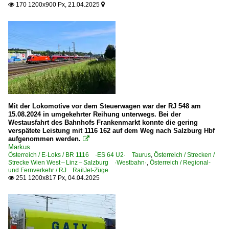
170 1200x900 Px, 21.04.2025


Kohle-, Erz- und Kokszüge
Kombiverkehr-/Sattelauflieger-Züge
Militärtransporte
Nässeempfindliche Güter
Rollende Landstraße 'RoLa'
Rübenzüge
Schienen- und Weichentransportzüge
Mit der Lokomotive vor dem Steuerwagen war der RJ 548 am
Schotter- und Kieszüge
15.08.2024 in umgekehrter Reihung unterwegs. Bei der
Westausfahrt des Bahnhofs Frankenmarkt konnte die gering
Staubgutzüge
verspätete Leistung mit 1116 162 auf dem Weg nach Salzburg Hbf
aufgenommen werden.

Stückgutzüge
Markus
~ Sonstige
Österreich / E-Loks / BR 1116 ·ES 64 U2· Taurus
,
Österreich / Strecken /
Strecke Wien West – Linz – Salzburg ·Westbahn·
,
Österreich / Regional-
und Fernverkehr / RJ RailJet-Züge
251 1200x817 Px, 04.04.2025
Güterwagen

4 | Gattung S | Flachwagen mit Drehgestellen in Sonderba
7 | Gattung Z | Kesselwagen