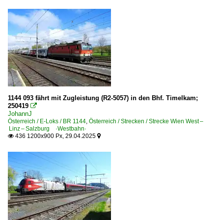
BR 4010 · 6010
BR 4011 ·ICE-T·
BR 4020 · 6020
BR 4023 ·Talent 3-teilig·
BR 4024 ·Talent 4-teilig·
BR 4024 ·Talent· Werbetriebzüge
1144 093 fährt mit Zugleistung (R2-5057) in den Bhf. Timelkam;
BR 4030 · 6030
250419

BR 4042.01-02 · B4VS 6546 · BBÖ ET 11-12 Schnelltriebw
JohannJ
Österreich / E-Loks / BR 1144
,
Österreich / Strecken / Strecke Wien West –
BR 4100 ·CRRC DDEMU2· WESTbahn
Linz – Salzburg ·Westbahn·
436 1200x900 Px, 29.04.2025


BR 4110 ·Kiss 2· WESTbahn
BR 4124 ·Talent MS·
BR 4744 ·Desiro ML·
BR 4746 ·Desiro ML·
BR 4758 ·Talent 3 Plus·