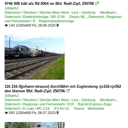
4746 008 hält als R2-5064 im Bhf. Redl-Zipf; 250706

BR 2062 ·JW DH 400 B32·
JohannJ
Österreich / Strecken / Strecke Wien West – Linz – Salzburg ·Westbahn·
,
BR 2067
Österreich / Elektrotriebzüge / BR 4746 ·Desiro ML·
,
Österreich / Regional-
und Fernverkehr / R Regionalverkehrszüge
BR 2068 ·JW B'B'-17· 'Flüsterlok'
144 1200x900 Px, 28.08.2025


BR 2070 ·G 800 BB· Hector
BR 2143
Dieselloks | ohne BR-Nummer | Private | Industrie
MaK G 1205 | StH V 20 012
Dieseltriebzüge
BR 5022 ·Desiro·
116 216-3(johann-strauss) durchfährt mit Zugleistung rjx162-rjx562
den kleinen Bhf. Redl-Zipf; 250706

BR 5047 BVT 'Popscherl'
JohannJ
Österreich / Strecken / Strecke Wien West – Linz – Salzburg ·Westbahn·
,
Österreich / Regional- und Fernverkehr / RJX RailJet-Express-Züge
,
E-Loks
Österreich / E-Loks / BR 1116 ·ES 64 U2· Taurus Werbeloks
583 1200x900 Px, 08.07.2025


BR 1010
BR 1014