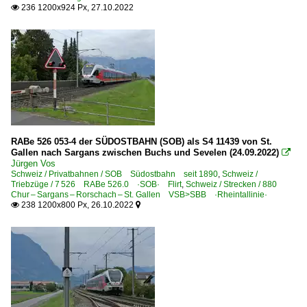
236 1200x924 Px, 27.10.2022

RABe 526 053-4 der SÜDOSTBAHN (SOB) als S4 11439 von St.
Gallen nach Sargans zwischen Buchs und Sevelen (24.09.2022)

Jürgen Vos
Schweiz / Privatbahnen / SOB Südostbahn seit 1890
,
Schweiz /
Triebzüge / 7 526 RABe 526.0 ·SOB· Flirt
,
Schweiz / Strecken / 880
Chur – Sargans – Rorschach – St. Gallen VSB>SBB ·Rheintallinie·
238 1200x800 Px, 26.10.2022

