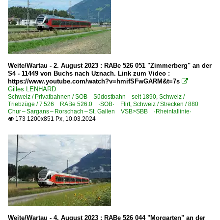
RBe 4/4 · RBe 540 ·SBB·
Unternehmen | EVU
~ Sonstige
Weite/Wartau - 2. August 2023 : RABe 526 051 "Zimmerberg" an der
Unternehmen | Hersteller
S4 - 11449 von Buchs nach Uznach. Link zum Video :
https://www.youtube.com/watch?v=hmifSFwGARM&t=7s

Stadler Rail AG
Gilles LENHARD
Schweiz / Privatbahnen / SOB Südostbahn seit 1890
,
Schweiz /
Triebzüge / 7 526 RABe 526.0 ·SOB· Flirt
,
Schweiz / Strecken / 880
Chur – Sargans – Rorschach – St. Gallen VSB>SBB ·Rheintallinie·
173 1200x851 Px, 10.03.2024

Weite/Wartau - 4. August 2023 : RABe 526 044 "Morgarten" an der