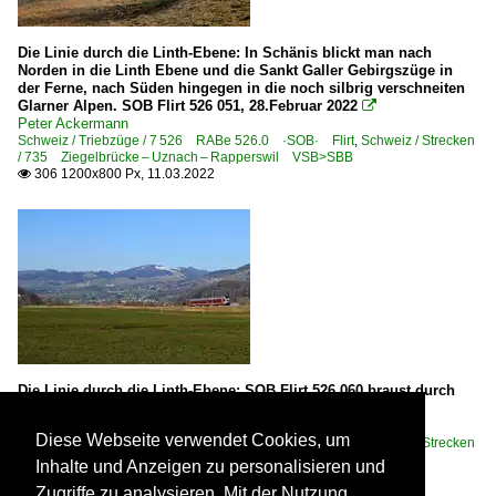
Die Linie durch die Linth-Ebene: In Schänis blickt man nach
Norden in die Linth Ebene und die Sankt Galler Gebirgszüge in
der Ferne, nach Süden hingegen in die noch silbrig verschneiten
Glarner Alpen. SOB Flirt 526 051, 28.Februar 2022

Peter Ackermann
Schweiz / Triebzüge / 7 526 RABe 526.0 ·SOB· Flirt
,
Schweiz / Strecken
/ 735 Ziegelbrücke – Uznach – Rapperswil VSB>SBB
306 1200x800 Px, 11.03.2022

Die Linie durch die Linth-Ebene: SOB Flirt 526 060 braust durch
die Linth Ebene, 28.Februar 2022

Peter Ackermann
Diese Webseite verwendet Cookies, um
Schweiz / Triebzüge / 7 526 RABe 526.0 ·SOB· Flirt
,
Schweiz / Strecken
/ 735 Ziegelbrücke – Uznach – Rapperswil VSB>SBB
Inhalte und Anzeigen zu personalisieren und
175 1200x798 Px, 11.03.2022

Zugriffe zu analysieren. Mit der Nutzung