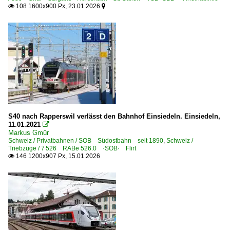
108 1600x900 Px, 23.01.2026


4 456 Re 456 ·BT·OeBB·SOB·SZU·UTL·VHB·
4 460 Re 460 ·SBB· mit Zügen
4 620 Re 620 Re 6/6 ·SBB·RADVE·
E-Loks | ältere Bauarten und Rangierloks
1 930 Ee 3/3 16331-460 Ee 930 ·SBB·Private·
Galerien
S40 nach Rapperswil verlässt den Bahnhof Einsiedeln. Einsiedeln,
Ersatzzüge
11.01.2021

Markus Gmür
Schweiz / Privatbahnen / SOB Südostbahn seit 1890
,
Schweiz /
Privatbahnen
Triebzüge / 7 526 RABe 526.0 ·SOB· Flirt
146 1200x907 Px, 15.01.2026

SOB Südostbahn seit 1890
TPF ·GFM· Transports publics fribourgeois ab 2000
Privatbahnen | historisch
Thurbo AG ·MThB· 2003-2018