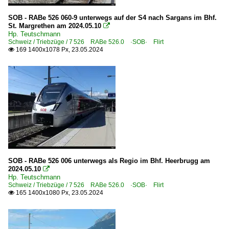
900 Sargans – Walenstadt – Ziegelbrücke VSB>SBB
SOB - RABe 526 060-9 unterwegs auf der S4 nach Sargans im Bhf.
St. Margrethen am 2024.05.10

Hp. Teutschmann
Triebzüge
Schweiz / Triebzüge / 7 526 RABe 526.0 ·SOB· Flirt
169 1400x1078 Px, 23.05.2024

0 500 RABDe 500 ·SBB· ICN
0 502 RABe 502 · RABDe 502 ·SBB· Twindexx Suisse
0 511 RABe 511 ·SBB· Kiss RVD
0 514 RABe 514 ·SBB· Desiro DTZ
7 515 RABe 515 ·BLS· Mutz
7 526 RABe 526.6 ·Thurbo·RM·SBB· GTW
7 560 RBDe 560 ·SBB· NPZ
7 560 RBDe 560 ·SBB· NPZ Domino
SOB - RABe 526 006 unterwegs als Regio im Bhf. Heerbrugg am
2024.05.10

7 560 RBDe 560 · 561 · 566 · 568 ·CJ·OeBB·PBr·SOB·TP
Hp. Teutschmann
~ Ausländische
Schweiz / Triebzüge / 7 526 RABe 526.0 ·SOB· Flirt
165 1400x1080 Px, 23.05.2024

Triebzüge | ältere Bauart
BDe 4/4 · ABe 4/4 · BDe 576 ·BT·EBT ·SOB·VHB· Hochle