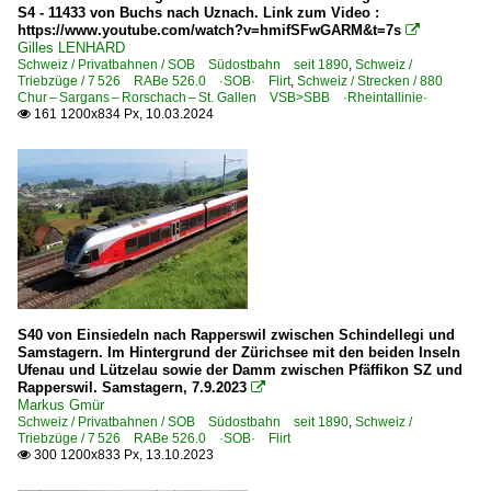
S4 - 11433 von Buchs nach Uznach. Link zum Video :
https://www.youtube.com/watch?v=hmifSFwGARM&t=7s

Gilles LENHARD
Schweiz / Privatbahnen / SOB Südostbahn seit 1890
,
Schweiz /
Triebzüge / 7 526 RABe 526.0 ·SOB· Flirt
,
Schweiz / Strecken / 880
Chur – Sargans – Rorschach – St. Gallen VSB>SBB ·Rheintallinie·
161 1200x834 Px, 10.03.2024

S40 von Einsiedeln nach Rapperswil zwischen Schindellegi und
Samstagern. Im Hintergrund der Zürichsee mit den beiden Inseln
Ufenau und Lützelau sowie der Damm zwischen Pfäffikon SZ und
Rapperswil. Samstagern, 7.9.2023

Markus Gmür
Schweiz / Privatbahnen / SOB Südostbahn seit 1890
,
Schweiz /
Triebzüge / 7 526 RABe 526.0 ·SOB· Flirt
300 1200x833 Px, 13.10.2023
