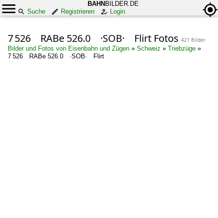
BAHN
BILDER.DE
Suche
Registrieren
Login
7 526 RABe 526.0 ·SOB· Flirt Fotos
421 Bilder
Bilder und Fotos von Eisenbahn und Zügen
»
Schweiz
»
Triebzüge
»
7 526 RABe 526.0 ·SOB· Flirt