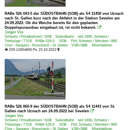
RABe 526 043-5 der SÜDOSTBAHN (SOB) als S4 11450 von Uznach
nach St. Gallen kurz nach der Abfahrt in der Station Sevelen am
24.09.2022. Ob die Weiche bereits für den geplanten
Doppelspurausbau eingebaut ist, ist nicht bekannt.

Jürgen Vos
Schweiz / Privatbahnen / SOB Südostbahn seit 1890
,
Schweiz /
Triebzüge / 7 526 RABe 526.0 ·SOB· Flirt
,
Schweiz / Strecken / 880
Chur – Sargans – Rorschach – St. Gallen VSB>SBB ·Rheintallinie·
259 1200x800 Px, 23.10.2022


RABe 526 060-9 der SÜDOSTBAHN (SOB) als S4 11443 von St.
Gallen nach Uznach am 24.09.2022 bei Sevelen

Jürgen Vos
Schweiz / Privatbahnen / SOB Südostbahn seit 1890
,
Schweiz /
Triebzüge / 7 526 RABe 526.0 ·SOB· Flirt
,
Schweiz / Strecken / 880
Chur – Sargans – Rorschach – St. Gallen VSB>SBB ·Rheintallinie·