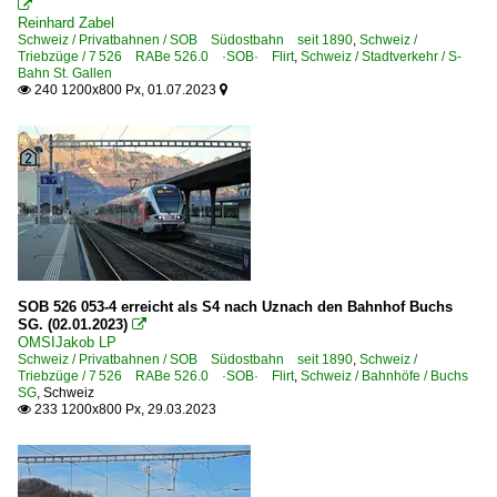

Reinhard Zabel
Schweiz / Privatbahnen / SOB Südostbahn seit 1890
,
Schweiz /
Triebzüge / 7 526 RABe 526.0 ·SOB· Flirt
,
Schweiz / Stadtverkehr / S-
Bahn St. Gallen
240 1200x800 Px, 01.07.2023


SOB 526 053-4 erreicht als S4 nach Uznach den Bahnhof Buchs
SG. (02.01.2023)

OMSIJakob LP
Schweiz / Privatbahnen / SOB Südostbahn seit 1890
,
Schweiz /
Triebzüge / 7 526 RABe 526.0 ·SOB· Flirt
,
Schweiz / Bahnhöfe / Buchs
SG
,
Schweiz
233 1200x800 Px, 29.03.2023
