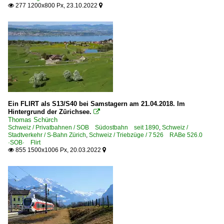
277 1200x800 Px, 23.10.2022


Ein FLIRT als S13/S40 bei Samstagern am 21.04.2018. Im
Hintergrund der Zürichsee.

Thomas Schürch
Schweiz / Privatbahnen / SOB Südostbahn seit 1890
,
Schweiz /
Stadtverkehr / S-Bahn Zürich
,
Schweiz / Triebzüge / 7 526 RABe 526.0
·SOB· Flirt
855 1500x1006 Px, 20.03.2022

