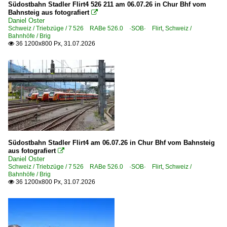
2010
Südostbahn Stadler Flirt4 526 211 am 06.07.26 in Chur Bhf vom
Strecken | KBS 700-799
Bahnsteig aus fotografiert

2011
Daniel Oster
720 Offenburg – Villingen – Singen (–Konstanz) ·Schw
Schweiz / Triebzüge / 7 526 RABe 526.0 ·SOB· Flirt
,
Schweiz /
2012
Bahnhöfe / Brig
36 1200x800 Px, 31.07.2026

2013
Unternehmen (L - Z)
2014
SBB Deutschland GmbH, Konstanz
2015
Österreich
2016
2017
E-Loks
2018
BR 1144
2019
Südostbahn Stadler Flirt4 am 06.07.26 in Chur Bhf vom Bahnsteig
aus fotografiert

Schweiz
2020
Daniel Oster
Schweiz / Triebzüge / 7 526 RABe 526.0 ·SOB· Flirt
,
Schweiz /
Bahnhöfe / Brig
2020
Bahnhöfe
36 1200x800 Px, 31.07.2026

2021
Altdorf
2022
Arth-Goldau
2023
Brig