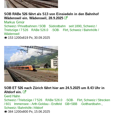
Privatbahnen | Schmalspur
SOB RABe 526 fährt als S13 von Einsiedeln in den Bahnhof
AB ·RhW· Appenzeller Bahnen ab 2006
Wädenswil ein. Wädenswil, 28.9.2025

Markus Gmür
Schweiz / Privatbahnen / SOB Südostbahn seit 1890
,
Schweiz /
Regional- und Fernzüge
Triebzüge / 7 526 RABe 526.0 ·SOB· Flirt
,
Schweiz / Bahnhöfe /
Wädenswil
IR InterRegio-Züge
153 1200x819 Px, 30.09.2025

RJ Railjet-Züge
VAE Voralpen-Express-Züge
Regionen
Appenzellerland
Vaud | Waadtland
SOB ET 526 nach Zürich fährt hier am 24.5.2025 um 8.43 Uhr in
Sonstiges
Altdorf ein.

Gerd Hahn
Stimmungsbilder
Schweiz / Triebzüge / 7 526 RABe 526.0 ·SOB· Flirt
,
Schweiz / Strecken
/ 601 Immensee – Arth-Goldau – Erstfeld GB>SBB ·Gotthardbahn·
,
Zweiwege-Fahrzeuge
Schweiz / Bahnhöfe / Altdorf
384 1200x800 Px, 15.06.2025
