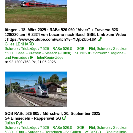
2024
Buchs SG
2025
Heerbrugg
2026
Sargans SG
Itingen - 18. März 2025 : RABe 526 050 "Alvier" + Traverso 526
St. Gallen HB
120/220 am IR 2324 von Locarno nach Basel SBB. Link zum Video
: https://www.youtube.com/watch?v=YDjb2Ub-fJM

Wädenswil
Gilles LENHARD
Schweiz / Triebzüge / 7 526 RABe 526.0 ·SOB· Flirt
,
Schweiz / Strecken
~ Sonstige
/ 500 Basel – Pratteln – Sissach (–Olten) SCB>SBB
,
Schweiz / Regional-
und Fernzüge / IR InterRegio-Züge
92 1200x768 Px, 21.05.2026

Bahntechnische Einrichtungen und Kunstbauten
Brücken
Tunnel, Viadukte und Kreuzungsbauwerke
E-Loks | 91 85
4 420 Re 420 Re 4/4 II ·SBB·
SOB RABe 526 005 / Mörschwil, 20. September 2025
4 430 Re 430 Re 4/4 III ·SBB·
S4 Einsiedeln - Rapperswil SG

4 446 Re 446 Re 4/4 IV ·SOB·EDG·
Julian Ryf
Schweiz / Triebzüge / 7 526 RABe 526.0 ·SOB· Flirt
,
Schweiz / Strecken
4 450 Re 450 ·SBB·SZU· DPZ
/ 880 Chur – Sargans – Rorschach – St. Gallen VSB>SBB ·Rheintallinie·