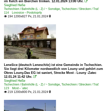
im Kelch ein Bierchen trinken. 12.01.2024 13:00 Uhr.
7 230 BR 230 · S 489.0 'Laminatka'

Siegfried Heße
7 242 BR 242 'Plechovka'
Tschechien / Bahnhöfe (L - Z) / ~ Sonstige
,
Tschechien / Strecken / Trať
114 Lovosice – Postoloprty
7 263 BR 263 · S 499.2 'Princesna'
194 1200x827 Px, 21.01.2024


Elektrotriebzüge | Gleichstrom
1 440 BR 440 · 441 RegioPanter
1 460 BR 460
1 471 BR 471 · 971 ·Skoda 16Ev· CityElefant
1 480 BR 480 ·Flirt·
BR M 400.0 · kkStB 40.0 'Elinka'
Lenešice (deutsch Leneschitz) ist eine Gemeinde in Tschechien.
Sie liegt drei Kilometer nordwestlich von Louny und gehört zum
Okres Louny.Das EG ist saniert, Strecke Most - Louny -Zatec
Elektrotriebzüge | Mehrsystem
12.01.24 11:42 Uhr.

Siegfried Heße
1 660 BR 660 · 661 ·InterPanter 10Ev·
Tschechien / Bahnhöfe (L - Z) / ~ Sonstige
,
Tschechien / Strecken / Trať
123 Most – ´atec
219 1200x800 Px, 21.01.2024


Galerien
Bahn und Menschen