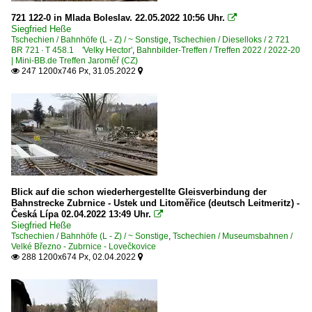
721 122-0 in Mlada Boleslav. 22.05.2022 10:56 Uhr.

Siegfried Heße
Tschechien / Bahnhöfe (L - Z) / ~ Sonstige
,
Tschechien / Dieselloks / 2 721
BR 721 · T 458.1 'Velky Hector'
,
Bahnbilder-Treffen / Treffen 2022 / 2022-20
| Mini-BB.de Treffen Jaroměř (CZ)
247 1200x746 Px, 31.05.2022


Blick auf die schon wiederhergestellte Gleisverbindung der
Bahnstrecke Zubrnice - Ustek und Litoměřice (deutsch Leitmeritz) -
Česká Lípa 02.04.2022 13:49 Uhr.

Siegfried Heße
Tschechien / Bahnhöfe (L - Z) / ~ Sonstige
,
Tschechien / Museumsbahnen /
Velké Březno - Zubrnice - Lovečkovice
288 1200x674 Px, 02.04.2022

