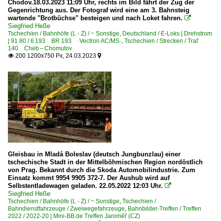
Chodov.18.03.2023 11:09 Uhr, rechts im Bild fährt der Zug der
Trať 253 Boří les – Lednice
Gegenrichtung aus. Der Fotograf wird eine am 3. Bahnsteig
wartende "Brotbüchse" besteigen und nach Loket fahren.

Trať 255 Zaječí – Čejč – Hodonín
Siegfried Heße
Trať 280 Hranice na Moravě – Střelná (–Púchov)
Tschechien / Bahnhöfe (L - Z) / ~ Sonstige
,
Deutschland / E-Loks | Drehstrom
| 91 80 / 6 193 BR 193 ·Vectron AC/MS·
,
Tschechien / Strecken / Trať
Trať 281 Valašské Meziříčí – Rožnov pod Radhoštěm
140 Cheb – Chomutov
200 1200x750 Px, 24.03.2023


Trať 283 Horní Lideč – Bylnice
Trať 303 Kojetín – Valašské Meziříčí
Trať 305 Kroměříž – Zborovice
Trať 331 Otrokovice – Vizovice
Trať 334 Kojetín – Tovačov
Trať 340 Brno – Uherské Hradiště
Trať 341 Staré Město u Uherského Hradiště – Vlárský prů
Gleisbau in Mladá Boleslav (deutsch Jungbunzlau) einer
tschechische Stadt in der Mittelböhmischen Region nordöstlich
Trať 343 (Nove Mesto nad Vahom–) Javorník nad Velicko
von Prag. Bekannt durch die Skoda Automobilindustrie. Zum
Trať Lovečkovice ⨯ Úštěk ex Trať 7k
Einsatz kommt 9954 9905 372-7. Der Aushub wird auf
Selbstentladewagen geladen. 22.05.2022 12:03 Uhr.

Siegfried Heße
Strecken | Schmalspur
Tschechien / Bahnhöfe (L - Z) / ~ Sonstige
,
Tschechien /
Bahndienstfahrzeuge / Zweiwegefahrzeuge
,
Bahnbilder-Treffen / Treffen
KBS 228 Jindřichův Hradec – Obrataň
2022 / 2022-20 | Mini-BB.de Treffen Jaroměř (CZ)