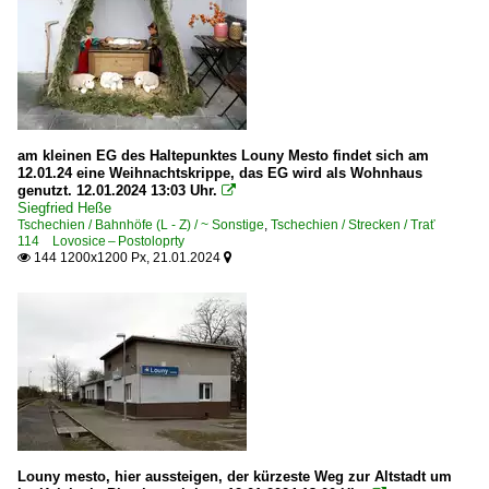
5 845 BR 845 · 945
5 854 BR 854.0 · M 296.1 'Hydra', 'Edita'
E-Loks | Gleichstrom
7 110 BR 110
am kleinen EG des Haltepunktes Louny Mesto findet sich am
7 130 BR 130 · E 479.0 ·79E· 'velbloud, hrbatá'
12.01.24 eine Weihnachtskrippe, das EG wird als Wohnhaus
genutzt. 12.01.2024 13:03 Uhr.

7 163 BR 163 ·99E·
Siegfried Heße
Tschechien / Bahnhöfe (L - Z) / ~ Sonstige
,
Tschechien / Strecken / Trať
114 Lovosice – Postoloprty
E-Loks | Mehrsystem
144 1200x1200 Px, 21.01.2024


7 362 BR 362 · ES 499.1
7 363 BR 363 · ES 499.1
7 380 BR 380 ·109E·
7 383 BR 383 ·Vectron MS· Private
E-Loks | Wechselstrom
7 210 BR 210 · S 458.0 'Zehlička', 'Bügeleisen'
Louny mesto, hier aussteigen, der kürzeste Weg zur Altstadt um