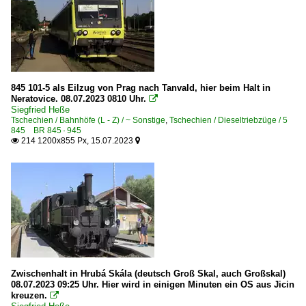
Güterwagen
4 | Gattung S | Flachwagen mit Drehgestellen in Sonderba
5 | Gattung E | Offener Güterwagen der Regelbauart
6 | Gattung F | Offener Güterwagen in Sonderbauart
845 101-5 als Eilzug von Prag nach Tanvald, hier beim Halt in
9 | Gattung D | Güterzugbegleitwagen, Dienstwagen
Neratovice. 08.07.2023 0810 Uhr.

Siegfried Heße
Tschechien / Bahnhöfe (L - Z) / ~ Sonstige
,
Tschechien / Dieseltriebzüge / 5
Museumsbahnen
845 BR 845 · 945
214 1200x855 Px, 15.07.2023


Velké Březno - Zubrnice - Lovečkovice
Personenwagen
Regionalverkehr
Steuerwagen
Personenwagen | Altbauwagen
~ Historische Wagen
Zwischenhalt in Hrubá Skála (deutsch Groß Skal, auch Großskal)
08.07.2023 09:25 Uhr. Hier wird in einigen Minuten ein OS aus Jicin
kreuzen.

Personenwagen | Schmalspur