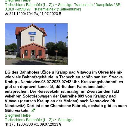
Siegfried Heße
Tschechien / Bahnhöfe (L - Z) / ~ Sonstige
,
Tschechien / Dampfloks / BR
Eigen- und Umbauten
310.0 · kkStB 97 'Kafemlejnek' ('Kaffeemühle')
241 1200x794 Px, 11.07.2023


Schmalspurbahnen
JHMD Jindrichoharadecke Mistri Drahy
Zastávka u Brna - Zbýšov | MPZ
Sonstiges
Kurioses
EG des Bahnhofes Úžice u Kralup nad Vltavou im Okres Mělník
Sonstiges
wie viele Bahnofsgebäude in Tschechien schön saniert. Strecke
Kralup - Neratovice.08.07.2023 07:42 Uhr. Kreuzungsbahnhof, es
Zugzielanzeiger
gibt ein dopravní kancelář, dürfte dem Fahrdienstleiter
entsprechen. Der Reisevekehr ist mäßig, im Zweistunden Takt
vekehren Solotriebwagen der Baureihe 809 von Kralupy nad
Strecken
Vltavou (deutsch Kralup an der Moldau) nach Neratovice (dt.
Neratowitz) Dort ist eine Chemische Fabrick, deshalb gibt es auch
Trať 016 Holice – Moravany – Chrudim
Güterverkehr.

Trať 114 Lovosice – Postoloprty
Siegfried Heße
Tschechien / Bahnhöfe (L - Z) / ~ Sonstige
Trať 123 Most – Žatec
175 1200x800 Px, 09.07.2023


Trať 126 Most – Rakovník