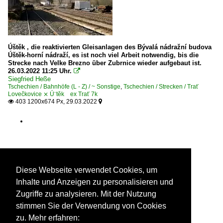
Úštěk , die reaktivierten Gleisanlagen des Bývalá nádražní budova
Úštěk-horní nádraží, es ist noch viel Arbeit notwendig, bis die
Strecke nach Velke Brezno über Zubrnice wieder aufgebaut ist.
26.03.2022 11:25 Uhr.

Siegfried Heße
Tschechien / Bahnhöfe (L - Z) / ~ Sonstige
,
Tschechien / Strecken / Trať
Lovečkovice ⨯ Ú¨těk ex Trať 7k
403 1200x674 Px, 29.03.2022


Diese Webseite verwendet Cookies, um
Inhalte und Anzeigen zu personalisieren und
Zugriffe zu analysieren. Mit der Nutzung
stimmen Sie der Verwendung von Cookies
zu. Mehr erfahren: