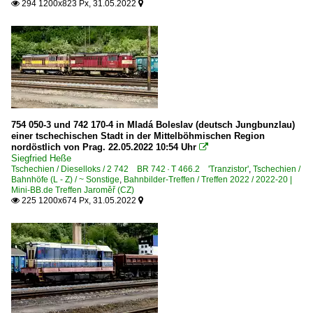
294 1200x823 Px, 31.05.2022


Unternehmen
Advanced World Tranport a.s. ·AWT· bis 05/2015
GW Train Regio a.s., Ústí nad Labem ·GWTR·
KŽC Doprava s.r.o., Prag
Leo Express Tenders s.r.o, Praha ·LET·
754 050-3 und 742 170-4 in Mladá Boleslav (deutsch Jungbunzlau)
PKP Cargo Internationial a.s., Ostrava ·PCI· ex AWT, ab
einer tschechischen Stadt in der Mittelböhmischen Region
nordöstlich von Prag. 22.05.2022 10:54 Uhr

Viamont DSP a.s. ·VDSP·
Siegfried Heße
Tschechien / Dieselloks / 2 742 BR 742 · T 466.2 'Tranzistor'
,
Tschechien /
Bahnhöfe (L - Z) / ~ Sonstige
,
Bahnbilder-Treffen / Treffen 2022 / 2022-20 |
Mini-BB.de Treffen Jaroměř (CZ)
225 1200x674 Px, 31.05.2022

