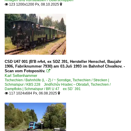
Anlagen und Kunstbauten / Güterschuppen
123 1200x1200 Px, 08.10.2025


Bahnhöfe (A - K)
Hranice (Morave)
Krimov
Bahnhöfe (L - Z)
Moldava v Krušných horách (Moldau in Böhmen)
CSD U47 001 (B'B n4vt, ex SDZ 391, Hersteller Henschel, Baujahr
Bahntechnische Anlagen und Kunstbauten
1906, Fabriknummer 7930) am 03.Juli 1993 im Bahnhof Chvalkov. -
Scan vom Fotopositiv.

Bahnübergänge
Karl Seltenhammer
Tschechien / Bahnhöfe (L - Z) / ~ Sonstige
,
Tschechien / Strecken |
Bahnwärterhäuschen und Posten
Schmalspur / KBS 228 Jindřichův Hradec – Obrataň
,
Tschechien /
Dampfloks | Schmalspur / BR U 47 ex SD´ 391
Brücken- und Kreuzungsbauwerke
117 1024x684 Px, 06.08.2025


Drehscheiben
Formsignale
Güterschuppen
Lichtsignale