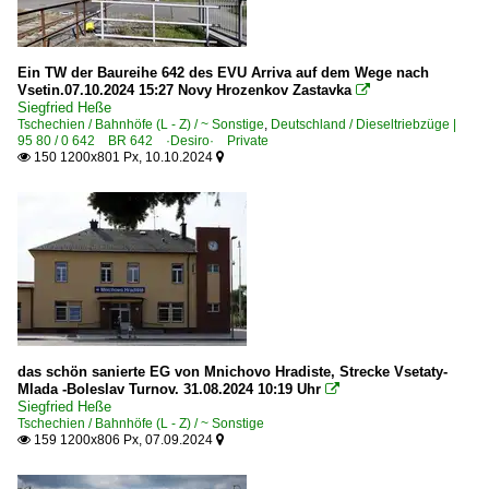
Stellwerke
Tunnel
Wasserhäuser
Ein TW der Baureihe 642 des EVU Arriva auf dem Wege nach
Vsetin.07.10.2024 15:27 Novy Hrozenkov Zastavka

Wassertürme und -kräne
Siegfried Heße
Tschechien / Bahnhöfe (L - Z) / ~ Sonstige
,
Deutschland / Dieseltriebzüge |
95 80 / 0 642 BR 642 ·Desiro· Private
Dampfloks
150 1200x801 Px, 10.10.2024


BR 310.0 · kkStB 97 'Kafemlejnek' ('Kaffeemühle')
BR 423.0 'Velký Býček'
BR 433.0
Dampfloks | Schmalspur
BR U 25.0 · BS 80
BR U 46.0 Nachbau MAVAG 70
das schön sanierte EG von Mnichovo Hradiste, Strecke Vsetaty-
Mlada -Boleslav Turnov. 31.08.2024 10:19 Uhr

BR U 47 ex SDŽ 391
Siegfried Heße
Tschechien / Bahnhöfe (L - Z) / ~ Sonstige
Henschel Fabian
159 1200x806 Px, 07.09.2024


Dieselloks