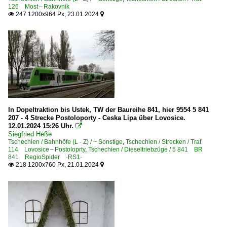
Dieselloks | Kleinloks
126 Most – Rakovník
247 1200x964 Px, 23.01.2024


4 702 BR 702 · T 212.0 'Prasátko'
4 703 BR 703 · T 212.1 'Prasátko'
Dieseltriebzüge
5 801 BR 801 · M 131.1 'Hurvinek'
5 809 BR 809 'Brotbüchse'
5 810 BR 810 · M 152.0 'Chcípák', 'Brotbüchse'
In Dopeltraktion bis Ustek, TW der Baureihe 841, hier 9554 5 841
5 810 BR 810 · M 152.0 'Chcípák', 'Brotbüchse' Private
207 - 4 Strecke Postoloporty - Ceska Lipa über Lovosice.
12.01.2024 15:26 Uhr.

5 813 BR 813 · 913
Siegfried Heße
Tschechien / Bahnhöfe (L - Z) / ~ Sonstige
,
Tschechien / Strecken / Trať
5 814 BR 814 · 914 RegioNova
114 Lovosice – Postoloprty
,
Tschechien / Dieseltriebzüge / 5 841 BR
841 RegioSpider ·RS1·
5 840 BR 840 RegioSpider ·RS1·
218 1200x760 Px, 21.01.2024


5 841 BR 841 RegioSpider ·RS1·
5 842 BR 842
5 843 BR 843
5 844 BR 844 RegioShark ·Link II·