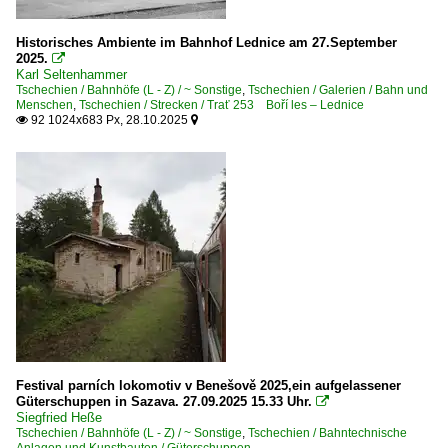
E-Loks | Mehrsystem
Historisches Ambiente im Bahnhof Lednice am 27.September
6 350 BR 350 · ES 499.0 'Gorilla'
2025.

Karl Seltenhammer
Tschechien / Bahnhöfe (L - Z) / ~ Sonstige
,
Tschechien / Galerien / Bahn und
Güterwagen
Menschen
,
Tschechien / Strecken / Trať 253 Boří les – Lednice
92 1024x683 Px, 28.10.2025


6 | Gattung F | Offener Güterwagen in Sonderbauart
Tschechien
Bahndienstfahrzeuge
BR 9439 MVTV 2 Oberleitungsrevisionsfahrzeug ’Pantog
MUV 69 Schwerlastkleinwagen
PV10 Bahndienstwagen
Schienenkräne (auch Umbauten)
SVP Schienenbagger
Festival parních lokomotiv v Benešově 2025,ein aufgelassener
Güterschuppen in Sazava. 27.09.2025 15.33 Uhr.
Zweiwegefahrzeuge

Siegfried Heße
~ Sonstige
Tschechien / Bahnhöfe (L - Z) / ~ Sonstige
,
Tschechien / Bahntechnische