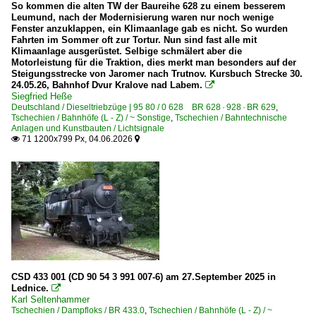
So kommen die alten TW der Baureihe 628 zu einem besserem
2006
Bayerisch Eisenstein (Grenzbahnhof)
Leumund, nach der Modernisierung waren nur noch wenige
Fenster anzuklappen, ein Klimaanlage gab es nicht. So wurden
2007
Fahrten im Sommer oft zur Tortur. Nun sind fast alle mit
Dampfloks
2008
Klimaanlage ausgerüstet. Selbige schmälert aber die
Motorleistung für die Traktion, dies merkt man besonders auf der
BR 50 DR 50.35-37 ·DR-Rekolok·
2009
Steigungsstrecke von Jaromer nach Trutnov. Kursbuch Strecke 30.
24.05.26, Bahnhof Dvur Kralove nad Labem.

Siegfried Heße
Dieseltriebzüge | 95 80
2010
Deutschland / Dieseltriebzüge | 95 80 / 0 628 BR 628 · 928 · BR 629
,
Tschechien / Bahnhöfe (L - Z) / ~ Sonstige
,
Tschechien / Bahntechnische
0 612 BR 612 ·RegioSwinger· 'Wackeldackel'
2010
Anlagen und Kunstbauten / Lichtsignale
71 1200x799 Px, 04.06.2026


0 628 BR 628 · 928 · BR 629
2011
0 642 BR 642 ·Desiro·
2012
0 642 BR 642 ·Desiro· Private
2013
0 654 BR 654 ·RegioSprinter·
2014
2015
E-Loks | Drehstrom | 91 80
2016
6 193 BR 193 ·Vectron AC/MS·
2017
CSD 433 001 (CD 90 54 3 991 007-6) am 27.September 2025 in
Lednice.

2018
E-Loks | konventionell
Karl Seltenhammer
2019
Tschechien / Dampfloks / BR 433.0
,
Tschechien / Bahnhöfe (L - Z) / ~