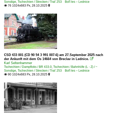
6 180 BR 180 DR 230 ·Skoda 80E·
Sonstige
,
Tschechien / Strecken / Trať 253 Boří les – Lednice
76 1024x683 Px, 28.10.2025


2020
Grenzverkehr
2020
Deutschland <-> Tschechien
2021
Unternehmen (A - K)
2022
2023
Die Länderbahn GmbH - Vogtlandbahn ·VBG·
2024
Polen
2025
CSD 433 001 (CD 90 54 3 991 007-6) am 27.September 2025 nach
der Ankunft mit dem Os 14664 von Breclav in Lednice.

2026
Karl Seltenhammer
Dieseltriebzüge
Tschechien / Dampfloks / BR 433.0
,
Tschechien / Bahnhöfe (L - Z) / ~
Sonstige
,
Tschechien / Strecken / Trať 253 Boří les – Lednice
SA134 2 620, 2 720
90 1024x683 Px, 28.10.2025


Slowakei
Dieselloks | Kleinloks
3 703 BR 703 · T 212.1 'Prasátko'