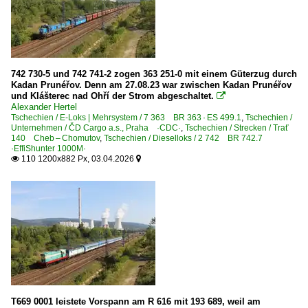
Unipetrol Doprava a.s ·UNIDO·
Viamont DSP a.s. ·VDSP·
742 730-5 und 742 741-2 zogen 363 251-0 mit einem Güterzug durch
Kadan Prunéřov. Denn am 27.08.23 war zwischen Kadan Prunéřov
und Klášterec nad Ohří der Strom abgeschaltet.

Alexander Hertel
Tschechien / E-Loks | Mehrsystem / 7 363 BR 363 · ES 499.1
,
Tschechien /
Unternehmen / ČD Cargo a.s., Praha ·CDC·
,
Tschechien / Strecken / Trať
140 Cheb – Chomutov
,
Tschechien / Dieselloks / 2 742 BR 742.7
·EffiShunter 1000M·
110 1200x882 Px, 03.04.2026


T669 0001 leistete Vorspann am R 616 mit 193 689, weil am