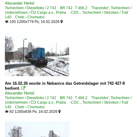
Alexander Hertel
Tschechien / Dieselloks / 2 742 BR 742 · T 466.2 'Tranzistor'
,
Tschechien /
Unternehmen / ČD Cargo a.s., Praha ·CDC·
,
Tschechien / Strecken / Trať
140 Cheb – Chomutov
105 1200x779 Px, 16.02.2026


Am 16.02.26 wurde in Nebanice das Getreidelager mit 742 427-8
bedient.

Alexander Hertel
Tschechien / Dieselloks / 2 742 BR 742 · T 466.2 'Tranzistor'
,
Tschechien /
Unternehmen / ČD Cargo a.s., Praha ·CDC·
,
Tschechien / Strecken / Trať
140 Cheb – Chomutov
92 1200x836 Px, 16.02.2026

