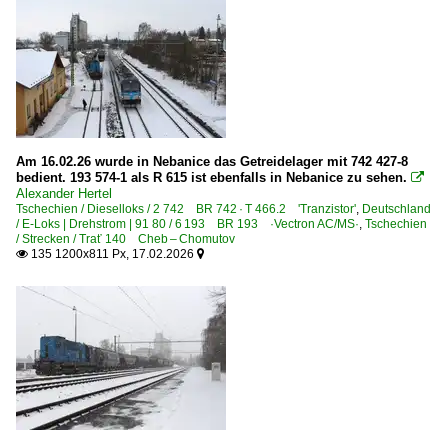
Am 16.02.26 wurde in Nebanice das Getreidelager mit 742 427-8
bedient. 193 574-1 als R 615 ist ebenfalls in Nebanice zu sehen.

Alexander Hertel
Tschechien / Dieselloks / 2 742 BR 742 · T 466.2 'Tranzistor'
,
Deutschland
/ E-Loks | Drehstrom | 91 80 / 6 193 BR 193 ·Vectron AC/MS·
,
Tschechien
/ Strecken / Trať 140 Cheb – Chomutov
135 1200x811 Px, 17.02.2026

