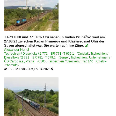
Dampfloks
BR 354.1 · kkStB 629
Dieselloks
2 721 BR 721 · T 458.1 'Velky Hector'
T 679 1600 und 771 182-3 zu sehen in Kadan Prunéřov, weil am
27.08.23 zwischen Kadan Prunéřov und Klášterec nad Ohří der
2 721 BR 721 · T 458.1 'Velky Hector' Private
Strom abgeschaltet war. Sie warten auf ihre Züge.

Alexander Hertel
2 724 BR 724.7
Tschechien / Dieselloks / 2 771 BR 771 · T 669.1 'Cmelak'
,
Tschechien /
Dieselloks / 2 781 BR 781 · T 679.1 'Sergej'
,
Tschechien / Unternehmen /
2 731 BR 731
ČD Cargo a.s., Praha ·CDC·
,
Tschechien / Strecken / Trať 140 Cheb –
Chomutov
2 742 BR 742 · T 466.2 'Tranzistor'
153 1200x868 Px, 05.04.2026


2 742 BR 742 · T 466.2 'Tranzistor' Private
2 742 BR 742.7 ·EffiShunter 1000M·
2 749 BR 749 · T 478.1 'Bardotka' mit elektr. Zugheizun
2 753 BR 753 · T 478.3 'Brejovci'
2 753 BR 753.6 ·EffiLiner 1600· 'Bison'
2 753 BR 753.7 'Brejovci'