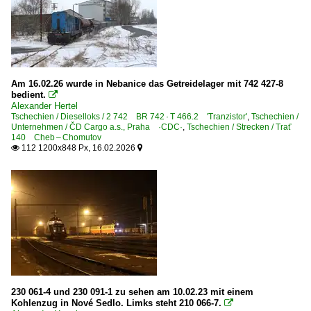
Am 16.02.26 wurde in Nebanice das Getreidelager mit 742 427-8
bedient.

Alexander Hertel
Tschechien / Dieselloks / 2 742 BR 742 · T 466.2 'Tranzistor'
,
Tschechien /
Unternehmen / ČD Cargo a.s., Praha ·CDC·
,
Tschechien / Strecken / Trať
140 Cheb – Chomutov
112 1200x848 Px, 16.02.2026


230 061-4 und 230 091-1 zu sehen am 10.02.23 mit einem
Kohlenzug in Nové Sedlo. Limks steht 210 066-7.
