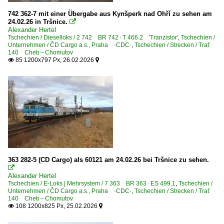
742 362-7 mit einer Übergabe aus Kynšperk nad Ohří zu sehen am
24.02.26 in Tršnice.

Alexander Hertel
Tschechien / Dieselloks / 2 742 BR 742 · T 466.2 'Tranzistor'
,
Tschechien /
Unternehmen / ČD Cargo a.s., Praha ·CDC·
,
Tschechien / Strecken / Trať
140 Cheb – Chomutov
85 1200x797 Px, 26.02.2026


363 282-5 (CD Cargo) als 60121 am 24.02.26 bei Tršnice zu sehen.

Alexander Hertel
Tschechien / E-Loks | Mehrsystem / 7 363 BR 363 · ES 499.1
,
Tschechien /
Unternehmen / ČD Cargo a.s., Praha ·CDC·
,
Tschechien / Strecken / Trať
140 Cheb – Chomutov
108 1200x825 Px, 25.02.2026

