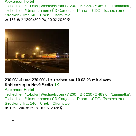
Alexander Hertel
Tschechien / E-Loks | Wechselstrom / 7 230 BR 230 · S 489.0 'Laminatka'
,
Tschechien / Unternehmen / ČD Cargo a.s., Praha ·CDC·
,
Tschechien /
Strecken / Trať 140 Cheb – Chomutov
133
1200x869 Px, 10.02.2026

 2

230 061-4 und 230 091-1 zu sehen am 10.02.23 mit einem
Kohlenzug in Nové Sedlo.

Alexander Hertel
Tschechien / E-Loks | Wechselstrom / 7 230 BR 230 · S 489.0 'Laminatka'
,
Tschechien / Unternehmen / ČD Cargo a.s., Praha ·CDC·
,
Tschechien /
Strecken / Trať 140 Cheb – Chomutov
106 1200x815 Px, 10.02.2026

