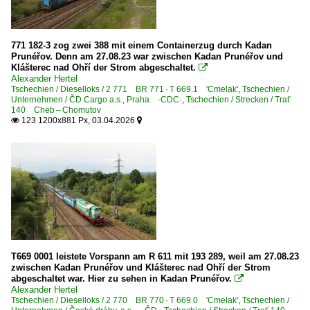
7 242 BR 242 'Plechovka'
Elektrotriebzüge | Mehrsystem
771 182-3 zog zwei 388 mit einem Containerzug durch Kadan
Prunéřov. Denn am 27.08.23 war zwischen Kadan Prunéřov und
Klášterec nad Ohří der Strom abgeschaltet.
1 640 BR 640.1 Umbau 440 ·RegioPanter·

Alexander Hertel
1 640 BR 640.2 · 642.2 ·RegioPanter 20Ev·
Tschechien / Dieselloks / 2 771 BR 771 · T 669.1 'Cmelak'
,
Tschechien /
Unternehmen / ČD Cargo a.s., Praha ·CDC·
,
Tschechien / Strecken / Trať
1 650 BR 650 · 651 ·RegioPanter·
140 Cheb – Chomutov
123 1200x881 Px, 03.04.2026


1 650 BR 650.2 · 651.2 ·RegioPanter·
Güterverkehr
Gemischte Güterzüge
Kohle-, Erz- und Kokszüge
Personenwagen
T669 0001 leistete Vorspann am R 611 mit 193 289, weil am 27.08.23
Eurofimawagen UIC-Z-Wagen
zwischen Kadan Prunéřov und Klášterec nad Ohří der Strom
abgeschaltet war. Hier zu sehen in Kadan Prunéřov.

Regional- und Fernzüge
Alexander Hertel
Tschechien / Dieselloks / 2 770 BR 770 · T 669.0 'Cmelak'
,
Tschechien /