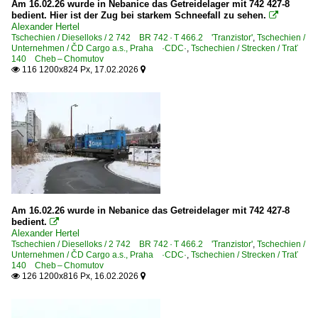
Am 16.02.26 wurde in Nebanice das Getreidelager mit 742 427-8
bedient. Hier ist der Zug bei starkem Schneefall zu sehen.

Alexander Hertel
Tschechien / Dieselloks / 2 742 BR 742 · T 466.2 'Tranzistor'
,
Tschechien /
Unternehmen / ČD Cargo a.s., Praha ·CDC·
,
Tschechien / Strecken / Trať
140 Cheb – Chomutov
116 1200x824 Px, 17.02.2026


Am 16.02.26 wurde in Nebanice das Getreidelager mit 742 427-8
bedient.

Alexander Hertel
Tschechien / Dieselloks / 2 742 BR 742 · T 466.2 'Tranzistor'
,
Tschechien /
Unternehmen / ČD Cargo a.s., Praha ·CDC·
,
Tschechien / Strecken / Trať
140 Cheb – Chomutov
126 1200x816 Px, 16.02.2026

