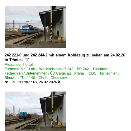
242 221-0 und 242 244-2 mit einem Kohlezug zu sehen am 24.02.26
in Tršnice.

Alexander Hertel
Tschechien / E-Loks | Wechselstrom / 7 242 BR 242 'Plechovka'
,
Tschechien / Unternehmen / ČD Cargo a.s., Praha ·CDC·
,
Tschechien /
Strecken / Trať 140 Cheb – Chomutov
119 1200x827 Px, 26.02.2026

