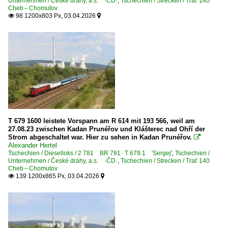
Unternehmen / České dráhy, a.s. ·ČD·
,
Tschechien / Strecken / Trať 140
InterJet-Züge
Cheb – Chomutov
98 1200x803 Px, 03.04.2026
Os Nahverkehrszüge


R langsame Schnellzüge
Sp Eilzüge
Unternehmen
ČD Cargo a.s., Praha ·CDC·
České dráhy, a.s. - Plzeňský kraj ·ČD·
České dráhy, a.s. ·ČD·
T 679 1600 leistete Vorspann am R 614 mit 193 566, weil am
27.08.23 zwischen Kadan Prunéřov und Klášterec nad Ohří der
AŽD Praha s.r.o.
Strom abgeschaltet war. Hier zu sehen in Kadan Prunéřov.

City Rail a.s. / Wood Train Transport ·CTR·
Alexander Hertel
Tschechien / Dieselloks / 2 781 BR 781 · T 679.1 'Sergej'
,
Tschechien /
EP Cargo a.s ·EPH·EPCI·
Unternehmen / České dráhy, a.s. ·ČD·
,
Tschechien / Strecken / Trať 140
Cheb – Chomutov
GW Train Regio a.s., Ústí nad Labem ·GWTR·
139 1200x865 Px, 03.04.2026


IDS CARGO a. s. ·IDSC·
METRANS Rail s.r.o., Praha ·MT·MTR·
PKP Cargo Internationial a.s., Ostrava ·PCI· ex AWT, ab