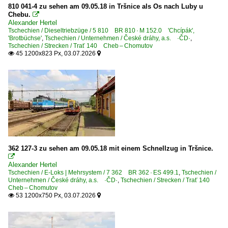
2013
810 041-4 zu sehen am 09.05.18 in Tršnice als Os nach Luby u
Chebu.

2014
E-Loks | Drehstrom | 91 80
Alexander Hertel
Tschechien / Dieseltriebzüge / 5 810 BR 810 · M 152.0 'Chcípák',
2015
'Brotbüchse'
,
Tschechien / Unternehmen / České dráhy, a.s. ·ČD·
,
6 193 ¦ 7 193 BR 193 ·Vectron AC/MS· 'X4 E' Private
Tschechien / Strecken / Trať 140 Cheb – Chomutov
2016
45 1200x823 Px, 03.07.2026
6 193 BR 193 ·Vectron AC/MS·


2017
2018
Tschechien
2019
Bahnhöfe (A - K)
2020
Cheb (Eger)
2020
Chomutov (Komutau)
2021
362 127-3 zu sehen am 09.05.18 mit einem Schnellzug in Tršnice.
Kadan Prunerov

2022
Alexander Hertel
Bahnhöfe (L - Z)
Tschechien / E-Loks | Mehrsystem / 7 362 BR 362 · ES 499.1
,
Tschechien /
2023
Unternehmen / České dráhy, a.s. ·ČD·
,
Tschechien / Strecken / Trať 140
Cheb – Chomutov
Nové Sedlo u Lokte
2024
53 1200x750 Px, 03.07.2026


Straz nad Ohre
2025
~ Sonstige
2026