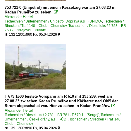
2 753 BR 753.7 'Brejovci' Private
753 721-0 (Unipetrol) mit einem Kesselzug war am 27.08.23 in
2 754 BR 754 · T 478.4 'Brejlovci', 'Petrushka' m. el. Zu
Kadan Prunéřov zu sehen.

Alexander Hertel
2 761 BR 761 ·ER20·
Tschechien / Unternehmen / Unipetrol Doprava a.s ·UNIDO·
,
Tschechien /
Strecken / Trať 140 Cheb – Chomutov
,
Tschechien / Dieselloks / 2 753 BR
2 770 BR 770 · T 669.0 'Cmelak'
753.7 'Brejovci' Private
132 1200x860 Px, 05.04.2026


2 771 BR 771 · T 669.1 'Cmelak'
2 781 BR 781 · T 679.1 'Sergej'
2 781 BR 781 · T 679.1 'Sergej' Private
Dieseltriebzüge
5 801 BR 801 · M 131.1 'Hurvinek'
5 810 BR 810 · M 152.0 'Chcípák', 'Brotbüchse'
5 810 BR 810 · M 152.0 'Chcípák', 'Brotbüchse' Private
T 679 1600 leistete Vorspann am R 610 mit 193 289, weil am
27.08.23 zwischen Kadan Prunéřov und Klášterec nad Ohří der
5 830 BR 830 · M 262.0 'Dvaasedesátka'
Strom abgeschaltet war. Hier zu sehen in Kadan Prunéřov.

Alexander Hertel
5 831 BR 831 · M 262.1
Tschechien / Dieselloks / 2 781 BR 781 · T 679.1 'Sergej'
,
Tschechien /
Unternehmen / České dráhy, a.s. ·ČD·
5 842 BR 842
,
Tschechien / Strecken / Trať 140
Cheb – Chomutov
5 844 BR 844 RegioShark ·Link II·
139 1200x890 Px, 05.04.2026

