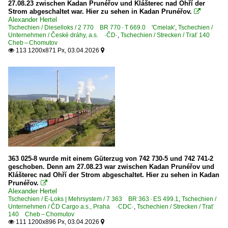
27.08.23 zwischen Kadan Prunéřov und Klášterec nad Ohří der
Strom abgeschaltet war. Hier zu sehen in Kadan Prunéřov.

Alexander Hertel
Tschechien / Dieselloks / 2 770 BR 770 · T 669.0 'Cmelak'
,
Tschechien /
Unternehmen / České dráhy, a.s. ·ČD·
,
Tschechien / Strecken / Trať 140
Cheb – Chomutov
113 1200x871 Px, 03.04.2026


363 025-8 wurde mit einem Güterzug von 742 730-5 und 742 741-2
geschoben. Denn am 27.08.23 war zwischen Kadan Prunéřov und
Klášterec nad Ohří der Strom abgeschaltet. Hier zu sehen in Kadan
Prunéřov.

Alexander Hertel
Tschechien / E-Loks | Mehrsystem / 7 363 BR 363 · ES 499.1
,
Tschechien /
Unternehmen / ČD Cargo a.s., Praha ·CDC·
,
Tschechien / Strecken / Trať
140 Cheb – Chomutov
111 1200x896 Px, 03.04.2026

