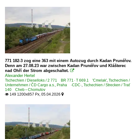
E-Loks | Mehrsystem
7 362 BR 362 · ES 499.1
7 362 BR 362 · ES 499.1 Werbeloks
7 363 BR 363 · ES 499.1
7 363 BR 363 · ES 499.1 Werbeloks
7 363 BR 363.5 Umbau BR 163
771 182-3 zog eine 363 mit einem Autozug durch Kadan Prunéřov.
Denn am 27.08.23 war zwischen Kadan Prunéřov und Klášterec
7 383 BR 383 ·Vectron MS·
nad Ohří der Strom abgeschaltet.

7 383 BR 383 ·Vectron MS· Private
Alexander Hertel
Tschechien / Dieselloks / 2 771 BR 771 · T 669.1 'Cmelak'
,
Tschechien /
7 386 BR 386 ·Traxx MS2e·
Unternehmen / ČD Cargo a.s., Praha ·CDC·
,
Tschechien / Strecken / Trať
140 Cheb – Chomutov
7 388 BR 388 ·Traxx MS3·
149 1200x857 Px, 05.04.2026


E-Loks | Wechselstrom
7 210 BR 210 · S 458.0 'Zehlička', 'Bügeleisen'
7 230 BR 230 · S 489.0 'Laminatka'
7 240 BR 240 'Laminátka'