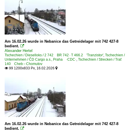
Am 16.02.26 wurde in Nebanice das Getreidelager mit 742 427-8
bedient.

Alexander Hertel
Tschechien / Dieselloks / 2 742 BR 742 · T 466.2 'Tranzistor'
,
Tschechien /
Unternehmen / ČD Cargo a.s., Praha ·CDC·
,
Tschechien / Strecken / Trať
140 Cheb – Chomutov
99 1200x833 Px, 16.02.2026


Am 16.02.26 wurde in Nebanice das Getreidelager mit 742 427-8
bedient.
