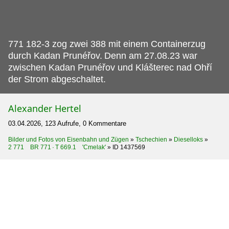
771 182-3 zog zwei 388 mit einem Containerzug
durch Kadan Prunéřov.
Denn am 27.08.23 war
zwischen Kadan Prunéřov und Klášterec nad Ohří
der Strom abgeschaltet.
Alexander Hertel
03.04.2026, 123 Aufrufe, 0 Kommentare
Bilder und Fotos von Eisenbahn und Zügen
»
Tschechien
»
Dieselloks
»
2 771 BR 771 · T 669.1 'Cmelak'
»
ID 1437569