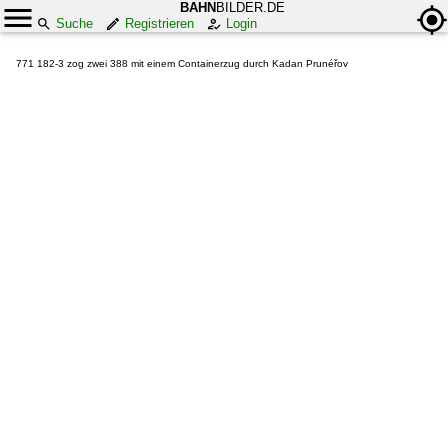
BAHN
BILDER.DE
Suche
Registrieren
Login
771 182-3 zog zwei 388 mit einem Containerzug durch Kadan Prunéřov