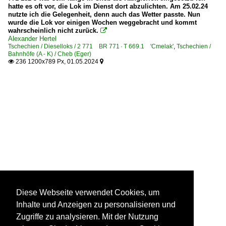
hatte es oft vor, die Lok im Dienst dort abzulichten. Am 25.02.24
nutzte ich die Gelegenheit, denn auch das Wetter passte. Nun
wurde die Lok vor einigen Wochen weggebracht und kommt
wahrscheinlich nicht zurück.

Alexander Hertel
Tschechien / Dieselloks / 2 771 BR 771 · T 669.1 'Cmelak'
,
Tschechien /
Bahnhöfe (A - K) / Cheb (Eger)
236 1200x789 Px, 01.05.2024


Diese Webseite verwendet Cookies, um
Inhalte und Anzeigen zu personalisieren und
Zugriffe zu analysieren. Mit der Nutzung