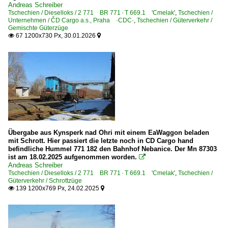
Andreas Schreiber
Tschechien / Dieselloks / 2 771 BR 771 · T 669.1 'Cmelak'
,
Tschechien /
Unternehmen / ČD Cargo a.s., Praha ·CDC·
,
Tschechien / Güterverkehr /
Gemischte Güterzüge
67 1200x730 Px, 30.01.2026


Übergabe aus Kynsperk nad Ohri mit einem EaWaggon beladen
mit Schrott. Hier passiert die letzte noch in CD Cargo hand
befindliche Hummel 771 182 den Bahnhof Nebanice. Der Mn 87303
ist am 18.02.2025 aufgenommen worden.

Andreas Schreiber
Tschechien / Dieselloks / 2 771 BR 771 · T 669.1 'Cmelak'
,
Tschechien /
Güterverkehr / Schrottzüge
139 1200x769 Px, 24.02.2025

