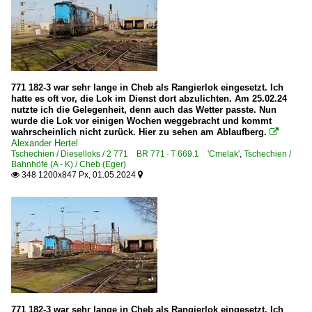
771 182-3 war sehr lange in Cheb als Rangierlok eingesetzt. Ich
hatte es oft vor, die Lok im Dienst dort abzulichten. Am 25.02.24
nutzte ich die Gelegenheit, denn auch das Wetter passte. Nun
wurde die Lok vor einigen Wochen weggebracht und kommt
wahrscheinlich nicht zurück. Hier zu sehen am Ablaufberg.

Alexander Hertel
Tschechien / Dieselloks / 2 771 BR 771 · T 669.1 'Cmelak'
,
Tschechien /
Bahnhöfe (A - K) / Cheb (Eger)
348 1200x847 Px, 01.05.2024


771 182-3 war sehr lange in Cheb als Rangierlok eingesetzt. Ich