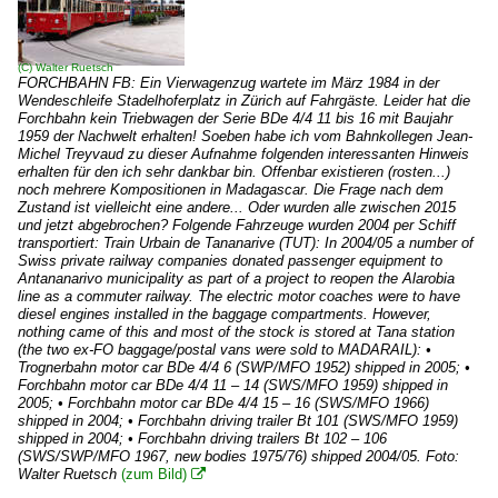
(C)
Walter Ruetsch
FORCHBAHN FB: Ein Vierwagenzug wartete im März 1984 in der
Wendeschleife Stadelhoferplatz in Zürich auf Fahrgäste. Leider hat die
Forchbahn kein Triebwagen der Serie BDe 4/4 11 bis 16 mit Baujahr
1959 der Nachwelt erhalten! Soeben habe ich vom Bahnkollegen Jean-
Michel Treyvaud zu dieser Aufnahme folgenden interessanten Hinweis
erhalten für den ich sehr dankbar bin. Offenbar existieren (rosten...)
noch mehrere Kompositionen in Madagascar. Die Frage nach dem
Zustand ist vielleicht eine andere... Oder wurden alle zwischen 2015
und jetzt abgebrochen? Folgende Fahrzeuge wurden 2004 per Schiff
transportiert: Train Urbain de Tananarive (TUT): In 2004/05 a number of
Swiss private railway companies donated passenger equipment to
Antananarivo municipality as part of a project to reopen the Alarobia
line as a commuter railway. The electric motor coaches were to have
diesel engines installed in the baggage compartments. However,
nothing came of this and most of the stock is stored at Tana station
(the two ex-FO baggage/postal vans were sold to MADARAIL): •
Trognerbahn motor car BDe 4/4 6 (SWP/MFO 1952) shipped in 2005; •
Forchbahn motor car BDe 4/4 11 – 14 (SWS/MFO 1959) shipped in
2005; • Forchbahn motor car BDe 4/4 15 – 16 (SWS/MFO 1966)
shipped in 2004; • Forchbahn driving trailer Bt 101 (SWS/MFO 1959)
shipped in 2004; • Forchbahn driving trailers Bt 102 – 106
(SWS/SWP/MFO 1967, new bodies 1975/76) shipped 2004/05. Foto:
Walter Ruetsch
(zum Bild)
