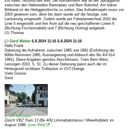
Ein tolles, historisches Bild. Der Aufnahmeort war an der Spitalgasse,
zwischen den Haltestellen Bärenplatz und Bern Bahnhof. Am linken
Bildrand ist die Heiliggeistkirche zu sehen. Das Aufnahmejahr muss vor
2003 gewesen sein, denn bis dann wurde auf die heutige, rote
Lackierung umgestellt. Zudem wurde per Fahrplanwechsel 2010 die
Linie 5 eingestellt und ihre Äste auf die neu geschaffenen Linien 6
(Richtung Fischermätteli) und 7 (Richtung Ostring) aufgeteilt.
LG Thomas
Gerd Weber
6.8.2024 11:16 6.8.2024 11:16

Hallo Frank
Datierung der Aufnahme: zwischen 1985 und 1991 (Einführung der
600er-Nummern 1985, Ausrangierung und Abbruch des Be 4/4 614
1991). Diese Angaben gemäss Aeschlimann, Tram Bern West,
Leissigen 2010, S. 51. Zu dieser Datierung passt auch der im
Hintergrund sichtbare Trolleybus in VST-Orange.
Viele Grüsse
Gerd
(C)
Kurt Rasmussen
Zürich VBZ Tram 13 (Be 4/6) Limmattalstrasse / Meierhofplatz im
August 1986.
(zum Bild)
