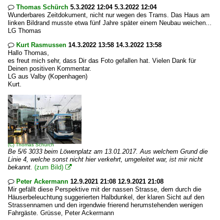
Thomas Schürch
5.3.2022 12:04 5.3.2022 12:04

Wunderbares Zeitdokument, nicht nur wegen des Trams. Das Haus am
linken Bildrand musste etwa fünf Jahre später einem Neubau weichen...
LG Thomas
Kurt Rasmussen
14.3.2022 13:58 14.3.2022 13:58

Hallo Thomas,
es freut mich sehr, dass Dir das Foto gefallen hat. Vielen Dank für
Deinen positiven Kommentar.
LG aus Valby (Kopenhagen)
Kurt.
(C)
Thomas Schürch
Be 5/6 3033 beim Löwenplatz am 13.01.2017. Aus welchem Grund die
Linie 4, welche sonst nicht hier verkehrt, umgeleitet war, ist mir nicht
bekannt.
(zum Bild)

Peter Ackermann
12.9.2021 21:08 12.9.2021 21:08

Mir gefällt diese Perspektive mit der nassen Strasse, dem durch die
Häuserbeleuchtung suggerierten Halbdunkel, der klaren Sicht auf den
Strassennamen und den irgendwie frierend herumstehenden wenigen
Fahrgäste. Grüsse, Peter Ackermann