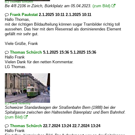
(C)
Thomas Schürch
Be 4/8 2106 in Zürich, Bürkliplatz am 05.04.2023.
(zum Bild)

Frank Paukstat
2.1.2025 10:11 2.1.2025 10:11

Hallo Thomas,
mit der richtigen Bildaufteilung können sogar Trambilder richtig toll
aussehen. Das hier mit dem Riesenrad als dominierendes Element
gefällt mir sehr gut.
Viele Grüße, Frank
Thomas Schürch
5.1.2025 15:36 5.1.2025 15:36

Hallo Frank
Vielen Dank für den netten Kommentar.
LG Thomas.
(C)
Frank Nowotny
Schweizer Standardwagen der Straßenbahn Bern (1988) bei der
Spitalgasse zwischen den Haltestellen Bärenplatz und Bern Bahnhof.
(zum Bild)

Thomas Schürch
22.7.2024 13:24 22.7.2024 13:24

Hallo Frank