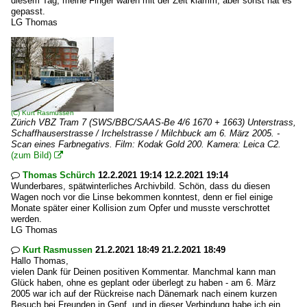
diesem Tag, meine Finger waren mit der Zeit klamm, aber sonst hat es
gepasst.
LG Thomas
(C)
Kurt Rasmussen
Zürich VBZ Tram 7 (SWS/BBC/SAAS-Be 4/6 1670 + 1663) Unterstrass,
Schaffhauserstrasse / Irchelstrasse / Milchbuck am 6. März 2005. -
Scan eines Farbnegativs. Film: Kodak Gold 200. Kamera: Leica C2.
(zum Bild)

Thomas Schürch
12.2.2021 19:14 12.2.2021 19:14

Wunderbares, spätwinterliches Archivbild. Schön, dass du diesen
Wagen noch vor die Linse bekommen konntest, denn er fiel einige
Monate später einer Kollision zum Opfer und musste verschrottet
werden.
LG Thomas
Kurt Rasmussen
21.2.2021 18:49 21.2.2021 18:49

Hallo Thomas,
vielen Dank für Deinen positiven Kommentar. Manchmal kann man
Glück haben, ohne es geplant oder überlegt zu haben - am 6. März
2005 war ich auf der Rückreise nach Dänemark nach einem kurzen
Besuch bei Freunden in Genf, und in dieser Verbindung habe ich ein