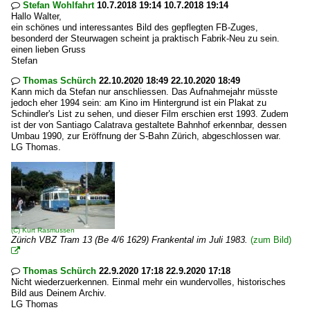
Stefan Wohlfahrt
10.7.2018 19:14 10.7.2018 19:14

Hallo Walter,
ein schönes und interessantes Bild des gepflegten FB-Zuges,
besonderd der Steurwagen scheint ja praktisch Fabrik-Neu zu sein.
einen lieben Gruss
Stefan
Thomas Schürch
22.10.2020 18:49 22.10.2020 18:49

Kann mich da Stefan nur anschliessen. Das Aufnahmejahr müsste
jedoch eher 1994 sein: am Kino im Hintergrund ist ein Plakat zu
Schindler's List zu sehen, und dieser Film erschien erst 1993. Zudem
ist der von Santiago Calatrava gestaltete Bahnhof erkennbar, dessen
Umbau 1990, zur Eröffnung der S-Bahn Zürich, abgeschlossen war.
LG Thomas.
(C)
Kurt Rasmussen
Zürich VBZ Tram 13 (Be 4/6 1629) Frankental im Juli 1983.
(zum Bild)

Thomas Schürch
22.9.2020 17:18 22.9.2020 17:18

Nicht wiederzuerkennen. Einmal mehr ein wundervolles, historisches
Bild aus Deinem Archiv.
LG Thomas