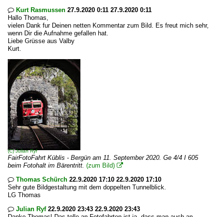
Kurt Rasmussen
27.9.2020 0:11 27.9.2020 0:11

Hallo Thomas,
vielen Dank fur Deinen netten Kommentar zum Bild. Es freut mich sehr,
wenn Dir die Aufnahme gefallen hat.
Liebe Grüsse aus Valby
Kurt.
(C)
Julian Ryf
FairFotoFahrt Küblis - Bergün am 11. September 2020. Ge 4/4 I 605
beim Fotohalt im Bärentritt.
(zum Bild)

Thomas Schürch
22.9.2020 17:10 22.9.2020 17:10

Sehr gute Bildgestaltung mit dem doppelten Tunnelblick.
LG Thomas
Julian Ryf
22.9.2020 23:43 22.9.2020 23:43

Danke Thomas! Das tolle an Fotofahrten ist ja, dass man auch an