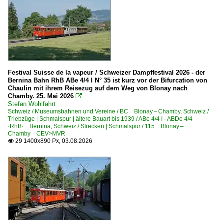
0 612 BR 612.9 ·RegioSwinger·
Bahnhöfe (A - E)
Aalen
Bad Doberan
Festival Suisse de la vapeur / Schweizer Dampffestival 2026 - der
Bernina Bahn RhB ABe 4/4 I N° 35 ist kurz vor der Bifurcation von
Baden-Baden
Chaulin mit ihrem Reisezug auf dem Weg von Blonay nach
Chamby. 25. Mai 2026

Basel Bad Bf
Stefan Wohlfahrt
Berlin Hauptbahnhof (Lehrter Bahnhof) ·BL·
Schweiz / Museumsbahnen und Vereine / BC Blonay – Chamby
,
Schweiz /
Triebzüge | Schmalspur | ältere Bauart bis 1939 / ABe 4/4 I · ABDe 4/4
Berlin Friedrichstraße
·RhB· Bernina
,
Schweiz / Strecken | Schmalspur / 115 Blonay –
Chamby CEV>MVR
Berlin Lichtenberg
29 1400x890 Px, 03.08.2026

Berlin Ostbahnhof
Binz (auf Rügen)
Blumberg-Zollhaus
Dresden (sonstige)
Dresden Hbf ·DH·