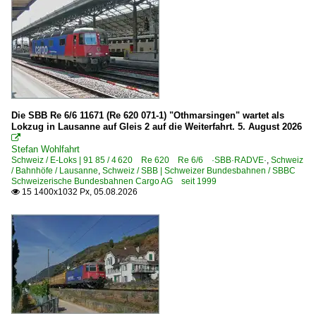
Belgien
Bahnhöfe
Bruxelles (sonstige)
Bruxelles Midi (Südbahnhof)
Liège Guillemins
Die SBB Re 6/6 11671 (Re 620 071-1) "Othmarsingen" wartet als
Lokzug in Lausanne auf Gleis 2 auf die Weiterfahrt. 5. August 2026
Namur

Stefan Wohlfahrt
Dieselloks
Schweiz / E-Loks | 91 85 / 4 620 Re 620 Re 6/6 ·SBB·RADVE·
,
Schweiz
/ Bahnhöfe / Lausanne
,
Schweiz / SBB | Schweizer Bundesbahnen / SBBC
Schweizerische Bundesbahnen Cargo AG seit 1999
BR 52 · BR 53 · BR 54
15 1400x1032 Px, 05.08.2026

BR 55
E-Loks
BR 11
BR 15
BR 20