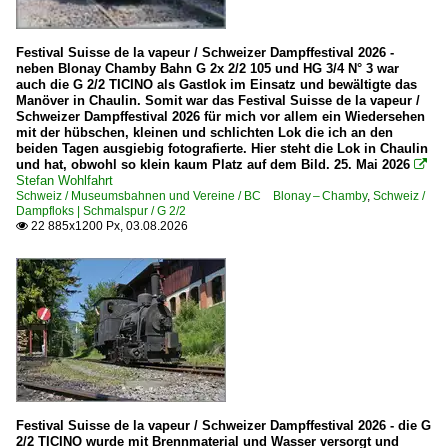
Bahnhöfe (R - Z)
Radolfzell
Festival Suisse de la vapeur / Schweizer Dampffestival 2026 -
neben Blonay Chamby Bahn G 2x 2/2 105 und HG 3/4 N° 3 war
Singen (Htw)
auch die G 2/2 TICINO als Gastlok im Einsatz und bewältigte das
Manöver in Chaulin. Somit war das Festival Suisse de la vapeur /
Stuttgart Hbf ·TS·
Schweizer Dampffestival 2026 für mich vor allem ein Wiedersehen
Titisee
mit der hübschen, kleinen und schlichten Lok die ich an den
beiden Tagen ausgiebig fotografierte. Hier steht die Lok in Chaulin
Triberg
und hat, obwohl so klein kaum Platz auf dem Bild. 25. Mai 2026

Stefan Wohlfahrt
Waldshut
Schweiz / Museumsbahnen und Vereine / BC Blonay – Chamby
,
Schweiz /
Dampfloks | Schmalspur / G 2/2
Weil am Rhein
22 885x1200 Px, 03.08.2026

Bahntechnische Anlagen und Kunstbauten
Brücken und Kreuzungsbauwerke
Formsignale
Ravennaviadukt
Dampfloks
Festival Suisse de la vapeur / Schweizer Dampffestival 2026 - die G
BR 01 DB 001 ·DB-Umbau·
2/2 TICINO wurde mit Brennmaterial und Wasser versorgt und