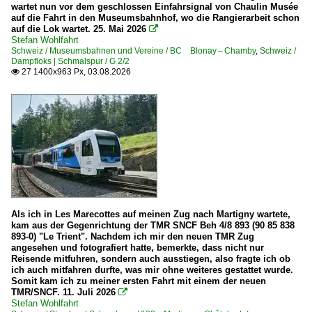
wartet nun vor dem geschlossen Einfahrsignal von Chaulin Musée
BR 01 DB 001 · DR 01.20 ·DRG-Einheitslok·
auf die Fahrt in den Museumsbahnhof, wo die Rangierarbeit schon
auf die Lok wartet. 25. Mai 2026

BR 52 DR 52.1-7/52.9 ·Kriegslok·
Stefan Wohlfahrt
Schweiz / Museumsbahnen und Vereine / BC Blonay – Chamby
,
Schweiz /
BR 52.8 DR 52.8 ·DR-Rekolok·
Dampfloks | Schmalspur / G 2/2
27 1400x963 Px, 03.08.2026

BR 58.2-21 bad. sächs. württ. preuß. G 12
Dampfloks | Schmalspur
BR 99.19 · 191-194 württemb. K
BR 99.32 · 321-332 · 2321-2331 · 099 901-903
BR 99.33 · 331-332 · 2331-2332
BR 99.463 · 4631-4633 · 52 Mh, 53 Mh Lenz Mh
BR 99.480 · 4801-4802 · KJI 20 und 21
Als ich in Les Marecottes auf meinen Zug nach Martigny wartete,
kam aus der Gegenrichtung der TMR SNCF Beh 4/8 893 (90 85 838
BR 99.73-76 · 731-762 · 1731-1762 · 099 722-735 DR-Einheit
893-0) "Le Trient". Nachdem ich mir den neuen TMR Zug
angesehen und fotografiert hatte, bemerkte, dass nicht nur
BR 99.77-79 · 771-794 · 1771-1794 · 099 736-757 sächs. VII 
Reisende mitfuhren, sondern auch ausstiegen, also fragte ich ob
ich auch mitfahren durfte, was mir ohne weiteres gestattet wurde.
Somit kam ich zu meiner ersten Fahrt mit einem der neuen
Dieselloks | 92 80
TMR/SNCF. 11. Juli 2026

Stefan Wohlfahrt
1 120 BR 220 DR 120 DR V 200 'Taigatrommel'