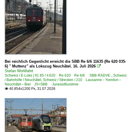
Bahn und Landschaft
Bahn und Menschen
Bahnprojekt Stuttgart - Ulm
Berlin-Warschau-Express
Berühmte Züge | Züge mit Namen
Experimente - Anders gesehen
ICE-Ersatzverkehr
Bei reichlich Gegenlicht erreicht die SBB Re 6/6 11635 (Re 620 035-
TEE- und Rheingold-Züge
6) " Muttenz" als Lokszug Neuchâtel. 16. Juli 2026

Stefan Wohlfahrt
Wetterkapriolen/Hardcore-Wetter
Schweiz / E-Loks | 91 85 / 4 620 Re 620 Re 6/6 ·SBB·RADVE·
,
Schweiz
/ Bahnhöfe / Neuchâtel
,
Schweiz / Strecken / 210 Lausanne – Yverdon –
Neuchâtel – Biel JS>SBB ·Jurasüdfusslinie·
Grenzverkehr
40 854x1200 Px, 31.07.2026

Deutschland <-> Italien
Deutschland <-> Österreich
Deutschland <-> Schweiz
Güterwagen