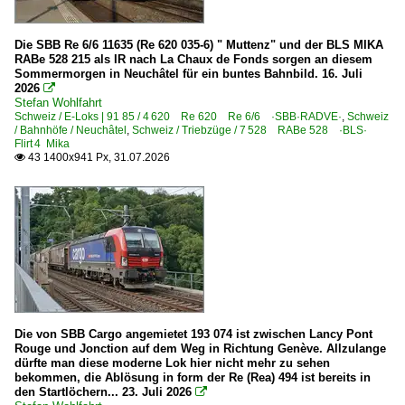
1 | Gattung G | Gedeckter Güterwagen der Regelbauart
4 | Gattung L | Flachwagen mit Einzelradsätzen in Sonder
Die SBB Re 6/6 11635 (Re 620 035-6) " Muttenz" und der BLS MIKA
RABe 528 215 als IR nach La Chaux de Fonds sorgen an diesem
Sommermorgen in Neuchâtel für ein buntes Bahnbild. 16. Juli
Güterwagen | Altbauwagen
2026

Stefan Wohlfahrt
Gattung G | Gedeckte Güterwagen (auch Verbandsbauart, H
Schweiz / E-Loks | 91 85 / 4 620 Re 620 Re 6/6 ·SBB·RADVE·
,
Schweiz
/ Bahnhöfe / Neuchâtel
,
Schweiz / Triebzüge / 7 528 RABe 528 ·BLS·
Flirt 4 Mika
Hybridloks | 90 80
43 1400x941 Px, 31.07.2026

1 002 ·Prima H3·
Museumsbahnen
IG 3-Seenbahn e.V., Seebrugg ·IGSEE·
Ulmer Eisenbahnfreunde ·UEF·
Wutachtalbahn e.V. ·WTB·
Die von SBB Cargo angemietet 193 074 ist zwischen Lancy Pont
Rouge und Jonction auf dem Weg in Richtung Genève. Allzulange
Personenwagen
dürfte man diese moderne Lok hier nicht mehr zu sehen
bekommen, die Ablösung in form der Re (Rea) 494 ist bereits in
TEE- und Rheingold-Wagen
den Startlöchern... 23. Juli 2026
