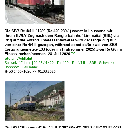
6 146 BR 146 ·Traxx AC1/2·
6 146 BR 146 ·Traxx AC1/2· Werbeloks
6 146 BR 146.5 ·Traxx AC2· IC
Die SBB Re 4/4 II 11289 (Re 420 289-1) wartet in Lausanne mit
6 147 BR 147 ·Traxx AC3·
ihrem EWLV Zug nach dem Rangierbahnhof Limmattal (RBL) via
Brig auf die Abfahrt. Interessanterweise wird der lange Zug nur
6 147 BR 147.5 ·Traxx AC3· IC
von einer Re 4/4 II gezogen, während sonst dafür zwei von SBB
Cargo angemietete 193 (oder im Frühsommer 2025) zwei Re 6/6 im
6 182 BR 182 ·ES 64 U2·
Einsatz stehen/standen. 28. Juli 2026

6 182 BR 182 ·ES 64 U2· Private
Stefan Wohlfahrt
Schweiz / E-Loks | 91 85 / 4 420 Re 420 Re 4/4 II ·SBB·
,
Schweiz /
6 183 BR 183 ·ES 64 U4·
Bahnhöfe / Lausanne
56 1400x1026 Px, 01.08.2026

6 185 BR 185 ·Traxx AC1/2·
6 185 BR 185 ·Traxx AC1/2· Private
6 186 BR 186 ·Traxx MS2e·
6 187 BR 187 ·Traxx AC3· Private
6 189 BR 189 ·ES 64 F4· Private
6 189 BR 189 ·ES 64 F4· Werbeloks
6 193 ¦ 7 193 BR 193 ·Vectron AC/MS· 'X4 E' Private
Die IRSI "Rheingold" Re 4/4 II 11387 (Re 421 387-2 / UIC 91 85 4421