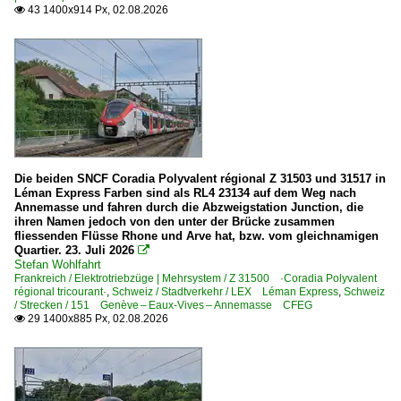
43 1400x914 Px, 02.08.2026

1 273 BR 273 ·MaK G 2000 BB·
Dieselloks | ohne BR-Nummer | Private | Industrie
Breuer Lokomotor
Dieselloks | Schmalspur
BR 251.9 · BR 252.9 ·Gmeinder V 51.9, V 52.9·
Die beiden SNCF Coradia Polyvalent régional Z 31503 und 31517 in
DR 199 ·LKM V 10 C Di· u.a. 'Helmut'
Léman Express Farben sind als RL4 23134 auf dem Weg nach
Annemasse und fahren durch die Abzweigstation Junction, die
ihren Namen jedoch von den unter der Brücke zusammen
Dieseltriebzüge | 95 80
fliessenden Flüsse Rhone und Arve hat, bzw. vom gleichnamigen
Quartier. 23. Juli 2026

0 301 BR 301 Gothaer, WUMAG, Talbot, MAN, Esslinger
Stefan Wohlfahrt
Frankreich / Elektrotriebzüge | Mehrsystem / Z 31500 ·Coradia Polyvalent
0 605 BR 605 ·ICE-TD·
régional tricourant·
,
Schweiz / Stadtverkehr / LEX Léman Express
,
Schweiz
/ Strecken / 151 Genève – Eaux-Vives – Annemasse CFEG
0 609 BR 609.1 ·Integral·
29 1400x885 Px, 02.08.2026

0 611 BR 611
0 612 BR 612 ·RegioSwinger· 'Wackeldackel'
0 622 BR 622 ·Coradia Lint 54· Private