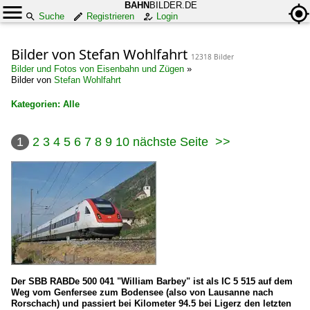
BAHN
BILDER.DE
Suche
Registrieren
Login
Bilder von Stefan Wohlfahrt
12318 Bilder
Bilder und Fotos von Eisenbahn und Zügen
»
Bilder von
Stefan Wohlfahrt
Kategorien: Alle
×
1
2
3
4
5
6
7
8
9
10
nächste Seite
>>
Alle Kategorien
Bahnbilder-Treffen
Treffen 2008
2008-08-30 Lindau
Treffen 2009
2009-08-22 Andermatt|Göschenen
Der SBB RABDe 500 041 "William Barbey" ist als IC 5 515 auf dem
Weg vom Genfersee zum Bodensee (also von Lausanne nach
Rorschach) und passiert bei Kilometer 94.5 bei Ligerz den letzten