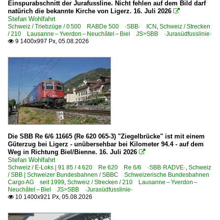
Treffen 2011
Einspurabschnitt der Jurafussline. Nicht fehlen auf dem Bild darf
natürich die bekannte Kirche von Ligerz. 16. Juli 2026

2011-10-01 Brienz und BRB
Stefan Wohlfahrt
Schweiz / Triebzüge / 0 500 RABDe 500 ·SBB· ICN
,
Schweiz / Strecken
2011-10-29 Strasbourg
/ 210 Lausanne – Yverdon – Neuchâtel – Biel JS>SBB ·Jurasüdfusslinie·
9 1400x997 Px, 05.08.2026

Treffen 2012
2012-09-29/30 Brienz und BRB
2012-12-08 Konstanz
Treffen 2015
Singen (Hohentwiel)
Die SBB Re 6/6 11665 (Re 620 065-3) "Ziegelbrücke" ist mit einem
Güterzug bei Ligerz - unübersehbar bei Kilometer 94.4 - auf dem
Treffen 2017
Weg in Richtung Biel/Bienne. 16. Juli 2026

Stefan Wohlfahrt
Mini-BB.de Treffen BAM
Schweiz / E-Loks | 91 85 / 4 620 Re 620 Re 6/6 ·SBB·RADVE·
,
Schweiz
/ SBB | Schweizer Bundesbahnen / SBBC Schweizerische Bundesbahnen
Cargo AG seit 1999
,
Schweiz / Strecken / 210 Lausanne – Yverdon –
Treffen 2018
Neuchâtel – Biel JS>SBB ·Jurasüdfusslinie·
10 1400x921 Px, 05.08.2026

Mini-BB.de Treffen St.Gallen/Appenzell