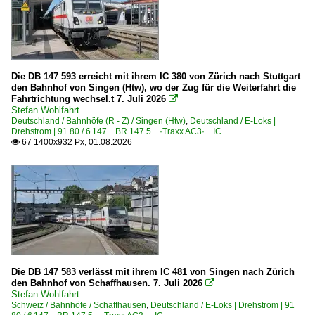
ICE 3 M BR 406 · 5 406
ICE 4 BR 412 · x 412 · x 812
ICE T BR 411 · 5 411
Die DB 147 593 erreicht mit ihrem IC 380 von Zürich nach Stuttgart
ICE T BR 415 · 5 415
den Bahnhof von Singen (Htw), wo der Zug für die Weiterfahrt die
Fahrtrichtung wechsel.t 7. Juli 2026

ICExperimental BR 410.0 · 810.0
Stefan Wohlfahrt
Deutschland / Bahnhöfe (R - Z) / Singen (Htw)
,
Deutschland / E-Loks |
Drehstrom | 91 80 / 6 147 BR 147.5 ·Traxx AC3· IC
Elektrotriebzüge | 94 80
67 1400x932 Px, 01.08.2026

0 420 BR 420 plus
0 422 BR 422
0 423 BR 423
0 425 BR 425 'Quietschie'
0 426 BR 426.0
0 429 BR 429.0 ·Flirt (fünfteilig)· Private
Die DB 147 583 verlässt mit ihrem IC 481 von Singen nach Zürich
0 430 BR 430
den Bahnhof von Schaffhausen. 7. Juli 2026

Stefan Wohlfahrt
0 440 BR 440 ·Coradia Continental· 'Mopsgesicht'
Schweiz / Bahnhöfe / Schaffhausen
,
Deutschland / E-Loks | Drehstrom | 91