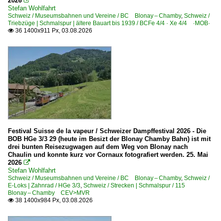
2026

Dieselloks
Stefan Wohlfahrt
Schweiz / Museumsbahnen und Vereine / BC Blonay – Chamby
,
Schweiz /
Triebzüge | Schmalspur | ältere Bauart bis 1939 / BCFe 4/4 · Xe 4/4 ·MOB·
Serie ME(II) · TMe 1501-1537
36 1400x911 Px, 03.08.2026

Serie MY(II) · MV(II) 1101-1159 NoHAB
Serie MZ(I-IV) 1401-1461
Dieseltriebzüge
Serie MA
E-Loks
Festival Suisse de la vapeur / Schweizer Dampffestival 2026 - Die
Serie EA 3001-3022
BOB HGe 3/3 29 (heute im Besizt der Blonay Chamby Bahn) ist mit
drei bunten Reisezugwagen auf dem Weg von Blonay nach
Chaulin und konnte kurz vor Cornaux fotografiert werden. 25. Mai
Deutschland
2026

Stefan Wohlfahrt
Schweiz / Museumsbahnen und Vereine / BC Blonay – Chamby
,
Schweiz /
Bahndienstfahrzeuge
E-Loks | Zahnrad / HGe 3/3
,
Schweiz / Strecken | Schmalspur / 115
Blonay – Chamby CEV>MVR
P&T Universalstopfmaschinen (USM)
38 1400x984 Px, 03.08.2026

Bahndienstfahrzeuge | Triebfahrzeuge