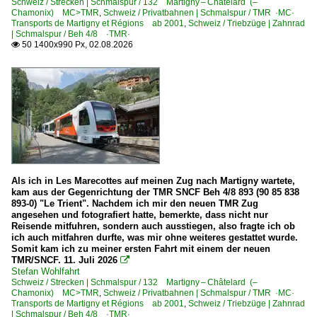
Schweiz / Strecken | Schmalspur / 132 Martigny – Châtelard (–
Chamonix) MC>TMR
,
Schweiz / Privatbahnen | Schmalspur / TMR ·MC·
1 203 BR 203 DR 110 Umbau DR V 100.1 Private
Transports de Martigny et Régions ab 2001
,
Schweiz / Triebzüge | Zahnrad
| Schmalspur / Beh 4/8 ·TMR·
1 211 BR 211 DB V 100.10 Private
50 1400x990 Px, 02.08.2026

1 215 BR 215 DB V 163
1 218 BR 218
1 218 BR 218 Lokportraits
1 219 BR 219 DR 119 'U-Boot'
1 223 BR 223 · BR 253 · DE 2000 ·ER20·
1 228 BR 228 · DR 118 DR V 180
Als ich in Les Marecottes auf meinen Zug nach Martigny wartete,
1 229 BR 229 · DR 229 Umbau Krupp
kam aus der Gegenrichtung der TMR SNCF Beh 4/8 893 (90 85 838
893-0) "Le Trient". Nachdem ich mir den neuen TMR Zug
1 232 BR 232 DR 132 · DR 130.1 'Ludmilla'
angesehen und fotografiert hatte, bemerkte, dass nicht nur
Reisende mitfuhren, sondern auch ausstiegen, also fragte ich ob
1 232 BR 232 DR 132 · DR 130.1 Lokportraits 'Ludmill
ich auch mitfahren durfte, was mir ohne weiteres gestattet wurde.
Somit kam ich zu meiner ersten Fahrt mit einem der neuen
1 234 BR 234 DR 132
TMR/SNCF. 11. Juli 2026

1 245 BR 245 ·Traxx DE ME·
Stefan Wohlfahrt
Schweiz / Strecken | Schmalspur / 132 Martigny – Châtelard (–
1 264 BR 264 ·Maxima 40 CC·
Chamonix) MC>TMR
,
Schweiz / Privatbahnen | Schmalspur / TMR ·MC·
Transports de Martigny et Régions ab 2001
,
Schweiz / Triebzüge | Zahnrad
1 266 BR 266 ·JT42CWR(M/-T1)· Class 66
| Schmalspur / Beh 4/8 ·TMR·