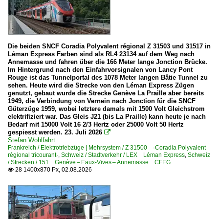
0 628 BR 628 · 928 · BR 629
0 641 BR 641 ·Coradia A TER· 'Walfisch'
0 644 BR 644 ·Talent·
Die beiden SNCF Coradia Polyvalent régional Z 31503 und 31517 in
0 650 BR 650 ·RS1·
Léman Express Farben sind als RL4 23134 auf dem Weg nach
Annemasse und fahren über die 166 Meter lange Jonction Brücke.
0 650 BR 650 ·RS1· Private
Im Hintergrund nach den Einfahrvorsignalen von Lancy Pont
Rouge ist das Tunnelportal des 1078 Meter langen Bâtie Tunnel zu
sehen. Heute wird die Strecke von den Léman Express Zügen
Dieseltriebzüge | bis 1970 und Altbautriebzüge
genutzt, gebaut wurde die Strecke Genève La Praille aber bereits
1949, die Verbindung von Vernein nach Jonction für die SNCF
DB VT 12.5 · BR 612 · 688
Güterzüge 1959, wobei letztere damals mit 1500 Volt Gleichstrom
elektrifiziert war. Das Gleis J21 (bis La Praille) kann heute je nach
DB VT 98 · BR 796/996 · BR 798/998 Uerdinger Schienenb
Bedarf mit 15000 Volt 16 2/3 Hertz oder 25000 Volt 50 Hertz
gespiesst werden. 23. Juli 2026

Stefan Wohlfahrt
E-Loks | Drehstrom | 91 80
Frankreich / Elektrotriebzüge | Mehrsystem / Z 31500 ·Coradia Polyvalent
régional tricourant·
,
Schweiz / Stadtverkehr / LEX Léman Express
,
Schweiz
6 101 BR 101
/ Strecken / 151 Genève – Eaux-Vives – Annemasse CFEG
28 1400x870 Px, 02.08.2026

6 101 BR 101 Werbeloks
6 120 BR 120.1
6 120 BR 120.1 Werbeloks
6 145 BR 145 ·Traxx AC·