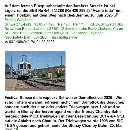
BR 23
Auf dem letzten Einspurabschnitt der Jurafuss Strecke ist bei
Ligerz ist die SBB Re 4/4 II 11288 (Re 420 288-3) "Avanti tutta" mit
BR 27 HLE
einem Postzug auf dem Weg nach Biel/Bienne. 16. Juli 2026

Stefan Wohlfahrt
Schweiz / E-Loks | 91 85 / 4 420 Re 420 Re 4/4 II ·SBB·
,
Schweiz / SBB |
E-Loks | Mehrsystem
Schweizer Bundesbahnen / SBBC Schweizerische Bundesbahnen Cargo
AG seit 1999
,
Schweiz / Strecken / 210 Lausanne – Yverdon –
BR 16
Neuchâtel – Biel JS>SBB ·Jurasüdfusslinie·
83 1400x941 Px, 04.08.2026

Elektrotriebzüge
AM 56 BUDD
AM 62-79
TGV PBKA ·Thalys·Eurostar· Rame 4301-4307, 4321-4322
TMST Eurostar Rame 3101-3108
Festival Suisse de la vapeur / Schweizer Dampffestival 2026 - Wie
Dänemark
schön öfters erwähnt, erfreuen nicht "nur" Dampflok die Besucher,
sondern auch der eine oder andere Triebwagen bzw. Lok und so
Bahnhöfe
wartet in Blonay der hervorragend von der Blonay Chamby Bahn
hergerichtete MOB Triebwagen mit der Bezeichnung BCFe 4/4 N°11
auf die Abfahrt nach Chaulin. Der Triebwagen wurde 1905 von SIG
København (alle Bahnhöfe)
/ EGA gebaut und gehört heute der Blonay Chamby Bahn. 25. Mai