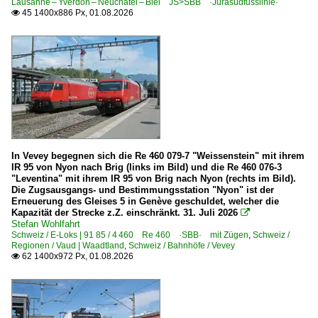
Lausanne – Yverdon – Neuchâtel – Biel JS>SBB ·Jurasüdfusslinie·
6 143 BR 143 DR 243
45 1400x886 Px, 01.08.2026

6 143 BR 143 DR 243 Lokportraits
6 150 BR 150 E 50
6 151 BR 151
6 155 BR 155 DR 250 'Energiecontainer'
6 156 BR 156 DR 252
6 180 BR 180 DR 230 ·Skoda 80E·
6 181 BR 181.2
In Vevey begegnen sich die Re 460 079-7 "Weissenstein" mit ihrem
IR 95 von Nyon nach Brig (links im Bild) und die Re 460 076-3
"Leventina" mit ihrem IR 95 von Brig nach Nyon (rechts im Bild).
Elektrotriebzüge | 93 8x | ICE - IC
Die Zugsausgangs- und Bestimmungsstation "Nyon" ist der
Erneuerung des Gleises 5 in Genève geschuldet, welcher die
IC Dosto BR 4010 ·Kiss· Ex-Westbahn
Kapazität der Strecke z.Z. einschränkt. 31. Juli 2026

Stefan Wohlfahrt
IC Dosto BR 4110 ·Kiss· Ex-Westbahn
Schweiz / E-Loks | 91 85 / 4 460 Re 460 ·SBB· mit Zügen
,
Schweiz /
Regionen / Vaud | Waadtland
,
Schweiz / Bahnhöfe / Vevey
ICE 1 BR 401 · 5 401 · 5 801-804 ganze Züge
62 1400x972 Px, 01.08.2026

ICE 1 BR 401 · 5 401 · 5 801-804 Triebköpfe oder Züge
ICE 3 BR 403 · 5 403
ICE 3 BR 407 · 5 407 ·Velaro D·