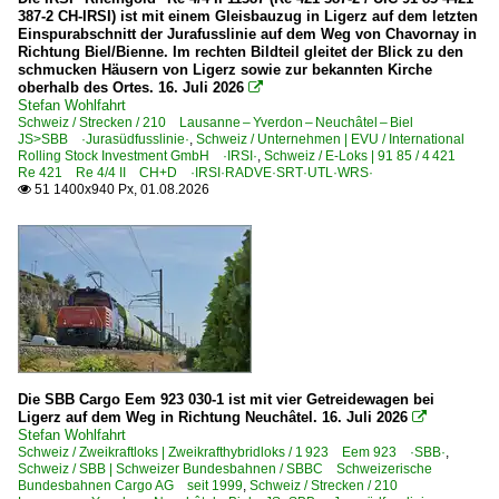
387-2 CH-IRSI) ist mit einem Gleisbauzug in Ligerz auf dem letzten
6 193 BR 193 ·Vectron AC/MS·
Einspurabschnitt der Jurafusslinie auf dem Weg von Chavornay in
Richtung Biel/Bienne. Im rechten Bildteil gleitet der Blick zu den
schmucken Häusern von Ligerz sowie zur bekannten Kirche
E-Loks | konventionell
oberhalb des Ortes. 16. Juli 2026

Stefan Wohlfahrt
0010 Re 4/4 I ex SBB
Schweiz / Strecken / 210 Lausanne – Yverdon – Neuchâtel – Biel
JS>SBB ·Jurasüdfusslinie·
,
Schweiz / Unternehmen | EVU / International
6 103 BR 103.1
Rolling Stock Investment GmbH ·IRSI·
,
Schweiz / E-Loks | 91 85 / 4 421
Re 421 Re 4/4 II CH+D ·IRSI·RADVE·SRT·UTL·WRS·
6 110 BR 110 E 10 Werbeloks
51 1400x940 Px, 01.08.2026

6 110 BR 110.1 E 10 'Kasten'
6 110 BR 110.3 E 10 'Bügelfalte'
6 111 BR 111
6 112 BR 112.1 DR 212
6 115 BR 115 DB Fernverkehr
6 139 BR 139 E 40.11
Die SBB Cargo Eem 923 030-1 ist mit vier Getreidewagen bei
6 140 BR 140 E 40
Ligerz auf dem Weg in Richtung Neuchâtel. 16. Juli 2026

Stefan Wohlfahrt
6 141 BR 141 E 41 'Knallfrosch'
Schweiz / Zweikraftloks | Zweikrafthybridloks / 1 923 Eem 923 ·SBB·
,
Schweiz / SBB | Schweizer Bundesbahnen / SBBC Schweizerische
6 142 BR 142 DR 242 E 42
Bundesbahnen Cargo AG seit 1999
,
Schweiz / Strecken / 210