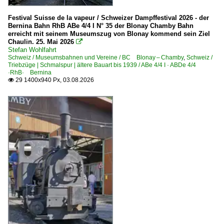
Bahnhöfe (F - K)
Festival Suisse de la vapeur / Schweizer Dampffestival 2026 - der
Bernina Bahn RhB ABe 4/4 I N° 35 der Blonay Chamby Bahn
Frankfurt (Main) Hbf ·FF·
erreicht mit seinem Museumszug von Blonay kommend sein Ziel
Chaulin. 25. Mai 2026

Friedrichshafen
Stefan Wohlfahrt
Schweiz / Museumsbahnen und Vereine / BC Blonay – Chamby
,
Schweiz /
Güstrow
Triebzüge | Schmalspur | ältere Bauart bis 1939 / ABe 4/4 I · ABDe 4/4
·RhB· Bernina
Immenstadt
29 1400x940 Px, 03.08.2026

Konstanz
Bahnhöfe (L - Q)
Leipzig Hbf ·LL·
Lindau
Lindau Insel
Lübeck Hbf ·AL·
München Hauptbahnhof ·MH·
Nürnberg Hbf ·NN·