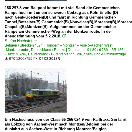
186 297-8 von Railpool kommt mit viel Sand die Gemmenicher-
Rampe hoch mit einem schweren-Coilzug aus Köln-Eifeltor(D)
nach Genk-Goederen(B) und fährt in Richtung Gemmenicher-
Tunnel,Botzelaer(B),Gemmenich(B),Nouvelaer(B),Moresnet(B),Moresne
Chapelle(B),Montzen(B). Aufgenommen an der Gemmenicher-
Rampe am Gemmenicher-Weg an der Montzenroute. In der
Abendstimmung vom 5.2.2018.

Stefan Hochstetter
Belgien / Strecken / L24 Tongern – Montzen – Visé (–Aachen West)
·Montzenroute·
,
Deutschland / E-Loks | Drehstrom | 91 80 / 6 186 BR 186
·Traxx MS2e·
,
Deutschland / Güterverkehr / Coil-, Stahl- und Aluminiumzüge
670 1200x755 Px, 07.02.2018


Ein Nachschuss von der Class 66 266 024-9 von Railtraxx. Sie fährt
als Lokzug von Aachen-West nach Montzen/Belgien bei der
Ausfahrt aus Aachen-West in Richtung Montzen/Belgien.