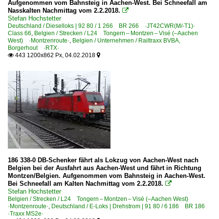
Aufgenommen vom Bahnsteig in Aachen-West. Bei Schneefall am
Nasskalten Nachmittag vom 2.2.2018.

Stefan Hochstetter
Deutschland / Dieselloks | 92 80 / 1 266 BR 266 ·JT42CWR(M/-T1)·
Class 66
,
Belgien / Strecken / L24 Tongern – Montzen – Visé (–Aachen
West) ·Montzenroute·
,
Belgien / Unternehmen / Railtraxx BVBA,
Borgerhout ·RTX·
443 1200x862 Px, 04.02.2018


186 338-0 DB-Schenker fährt als Lokzug von Aachen-West nach
Belgien bei der Ausfahrt aus Aachen-West und fährt in Richtung
Montzen/Belgien. Aufgenommen vom Bahnsteig in Aachen-West.
Bei Schneefall am Kalten Nachmittag vom 2.2.2018.

Stefan Hochstetter
Belgien / Strecken / L24 Tongern – Montzen – Visé (–Aachen West)
·Montzenroute·
,
Deutschland / E-Loks | Drehstrom | 91 80 / 6 186 BR 186
·Traxx MS2e·