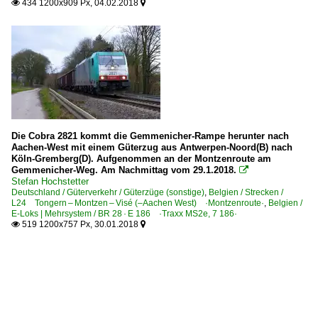
434 1200x909 Px, 04.02.2018


Die Cobra 2821 kommt die Gemmenicher-Rampe herunter nach
Aachen-West mit einem Güterzug aus Antwerpen-Noord(B) nach
Köln-Gremberg(D). Aufgenommen an der Montzenroute am
Gemmenicher-Weg. Am Nachmittag vom 29.1.2018.

Stefan Hochstetter
Deutschland / Güterverkehr / Güterzüge (sonstige)
,
Belgien / Strecken /
L24 Tongern – Montzen – Visé (–Aachen West) ·Montzenroute·
,
Belgien /
E-Loks | Mehrsystem / BR 28 · E 186 ·Traxx MS2e, 7 186·
519 1200x757 Px, 30.01.2018

