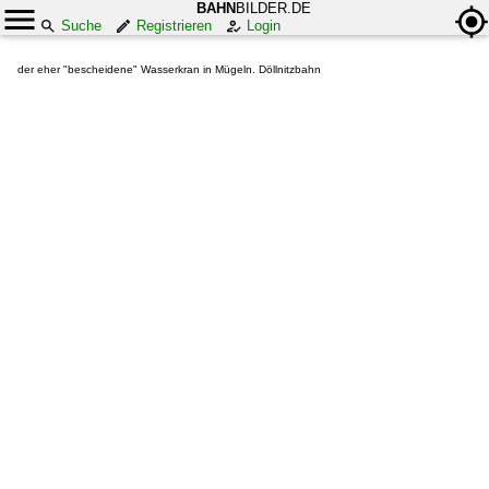
BAHN
BILDER.DE
Suche
Registrieren
Login
der eher "bescheidene" Wasserkran in Mügeln. Döllnitzbahn