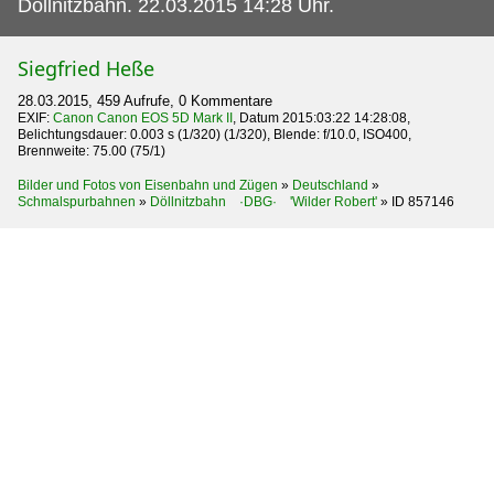
Döllnitzbahn. 22.03.2015 14:28 Uhr.
Siegfried Heße
28.03.2015, 459 Aufrufe, 0 Kommentare
EXIF:
Canon Canon EOS 5D Mark II
, Datum 2015:03:22 14:28:08,
Belichtungsdauer: 0.003 s (1/320) (1/320), Blende: f/10.0, ISO400,
Brennweite: 75.00 (75/1)
Bilder und Fotos von Eisenbahn und Zügen
»
Deutschland
»
Schmalspurbahnen
»
Döllnitzbahn ·DBG· 'Wilder Robert'
»
ID 857146