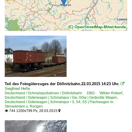
(C) OpenStreetMap-Mitwirkende
Teil des Fotogüterzuges der Döllnitzbahn.22.03.2015 14:23 Uhr.

Siegfried Heße
Deutschland / Schmalspurbahnen / Döllnitzbahn ·DBG· 'Wilder Robert'
,
Deutschland / Güterwagen | Schmalspur / Gw, GGw | Gedeckte Wagen
,
Deutschland / Güterwagen | Schmalspur / S, S4, SS | Flachwagen m.
Stirnwänden u. Rungen
744 1200x799 Px, 28.03.2015

