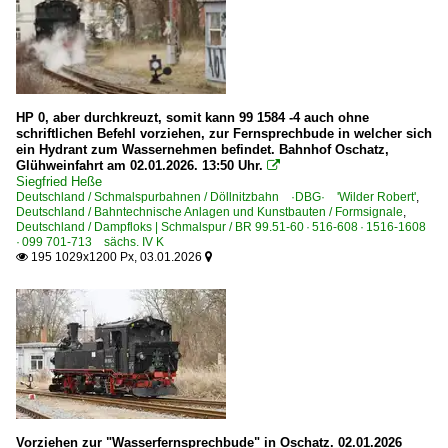
Klein-, Feld- und Parkbahnen
Feldbahn Glossen
~ Sonstige
HP 0, aber durchkreuzt, somit kann 99 1584 -4 auch ohne
schriftlichen Befehl vorziehen, zur Fernsprechbude in welcher sich
Museen und Ausstellungen
ein Hydrant zum Wassernehmen befindet. Bahnhof Oschatz,
Glühweinfahrt am 02.01.2026. 13:50 Uhr.

~ Sonstige
Siegfried Heße
Deutschland / Schmalspurbahnen / Döllnitzbahn ·DBG· 'Wilder Robert'
,
Deutschland / Bahntechnische Anlagen und Kunstbauten / Formsignale
,
Personenwagen | Schmalspur
Deutschland / Dampfloks | Schmalspur / BR 99.51-60 · 516-608 · 1516-1608
· 099 701-713 sächs. IV K
Gattung KB, KB4 | Sitzwagen 2. Klasse (zwei-/vierachsig)
195 1029x1200 Px, 03.01.2026


Gattung KD, KD4 | Gepäckwagen m. Dienstabteil (zwei-/vie
Gattung KPw, Pw4 | Packwagen
Wagenkästen Schmalspur
Sonstiges
Kurioses
Vorziehen zur "Wasserfernsprechbude" in Oschatz. 02.01.2026