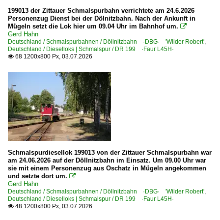
1990
Oschatz
199013 der Zittauer Schmalspurbahn verrichtete am 24.6.2026
Personenzug Dienst bei der Dölnitzbahn. Nach der Ankunft in
1990
Mügeln setzt die Lok hier um 09.04 Uhr im Bahnhof um.

Bahntechnische Anlagen und Kunstbauten
1991
Gerd Hahn
Deutschland / Schmalspurbahnen / Döllnitzbahn ·DBG· 'Wilder Robert'
,
Bahnübergänge
1992
Deutschland / Dieselloks | Schmalspur / DR 199 ·Faur L45H·
68 1200x800 Px, 03.07.2026

Formsignale
1995
Schilder für den Bahnverkehr
2000
Stellwerke
2003
Wassertürme und -kräne
2005
~ Sonstige Hochbauten
2006
~ Sonstiges
2007
Dampfloks | Schmalspur
Schmalspurdiesellok 199013 von der Zittauer Schmalspurbahn war
2008
am 24.06.2026 auf der Döllnitzbahn im Einsatz. Um 09.00 Uhr war
sie mit einem Personenzug aus Oschatz in Mügeln angekommen
BR 99.140 · 1401 · MBB 20
2009
und setzte dort um.

BR 99.51-60 · 516-608 · 1516-1608 · 099 701-713 sächs. IV 
Gerd Hahn
Deutschland / Schmalspurbahnen / Döllnitzbahn ·DBG· 'Wilder Robert'
,
2010
BR 99.67-71 · 671-717 · 1671-1717 sächs. VI K
Deutschland / Dieselloks | Schmalspur / DR 199 ·Faur L45H·
48 1200x800 Px, 03.07.2026

2010
BR 99.750-752 · 7501-7528 sächs. IK Nr 1-54