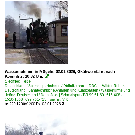
2011
Detailfotos
2012
~ Sonstiges
2013
2014
Dieselloks | Schmalspur
2015
DR 199 030, 031 ex ÖBB 2091
2016
DR 199 ·Faur L45H·
2017
DR 199 ·LKM Ns4·
2018
DR 199 ·LKM V 10 C Di· u.a. 'Helmut'
Wassernehmen in Mügeln, 02.01.2026, Gkühweinfahrt nach
2019
Kemmlitz. 10:32 Uhr.

Faur L30H ex PKP Lyd 2
Siegfried Heße
Deutschland / Schmalspurbahnen / Döllnitzbahn ·DBG· 'Wilder Robert'
,
2020
Deutschland / Bahntechnische Anlagen und Kunstbauten / Wassertürme und
Dieseltriebzüge | Schmalspur
-kräne
,
Deutschland / Dampfloks | Schmalspur / BR 99.51-60 · 516-608 ·
2020
1516-1608 · 099 701-713 sächs. IV K
137 322-325 ·Waggonfabrik Busch·
220 1200x1200 Px, 03.01.2026


2021
137 515 ex NÖVOG VT 15, ÖBB 5090
2022
Talbot Eifel II/Schleswig u.a. T 1, T2, T5, 44, VT 102, VT 
2023
2024
E-Loks | Drehstrom | 91 80