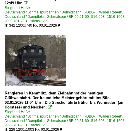
12:49 Uhr.

Straßenbahn
Siegfried Heße
Deutschland / Schmalspurbahnen / Döllnitzbahn ·DBG· 'Wilder Robert'
,
Straßenbahn Leipzig ·LVB·
Deutschland / Dampfloks | Schmalspur / BR 99.51-60 · 516-608 · 1516-1608
· 099 701-713 sächs. IV K
342 1200x740 Px, 03.01.2026


Rangieren in Kemmlitz, dem Zielbahnhof der heutigen
Glühweinfahrt. Der freundliche Meister gehört mit ins Bild.
02.01.2026 11:04 Uhr . Die Strecke führte früher bis Wermsdorf (am
Horstsee) und Neichen.

Siegfried Heße
Deutschland / Schmalspurbahnen / Döllnitzbahn ·DBG· 'Wilder Robert'
,
Deutschland / Dampfloks | Schmalspur / BR 99.51-60 · 516-608 · 1516-1608
· 099 701-713 sächs. IV K
229 1200x1003 Px, 03.01.2026

