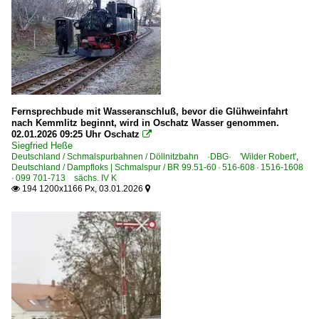
2025
6 185 BR 185 ·Traxx AC1/2·
2026
Fotoserien
R.Richter: IK Güterdampf bei der Döllnitzbahn
Galerien
Fernsprechbude mit Wasseranschluß, bevor die Glühweinfahrt
nach Kemmlitz beginnt, wird in Oschatz Wasser genommen.
Bahn und Menschen
02.01.2026 09:25 Uhr Oschatz

Siegfried Heße
Experimente - Anders gesehen
Deutschland / Schmalspurbahnen / Döllnitzbahn ·DBG· 'Wilder Robert'
,
Deutschland / Dampfloks | Schmalspur / BR 99.51-60 · 516-608 · 1516-1608
Schwarz-Weiß
· 099 701-713 sächs. IV K
194 1200x1166 Px, 03.01.2026


Güterwagen | Schmalspur
Gw, GGw | Gedeckte Wagen
O, OO | Offene Wagen
Rf4, Rf6 | Rollwagen
S, S4, SS | Flachwagen m. Stirnwänden u. Rungen
Seitenkippwagen, Dienstgüterwagen