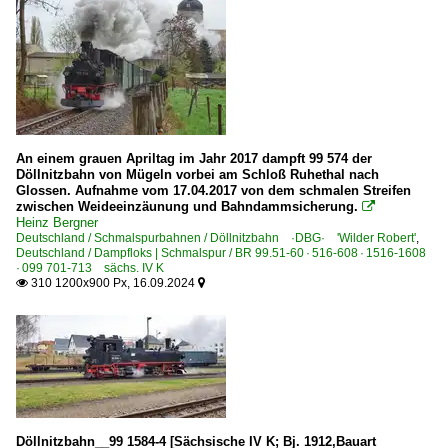
An einem grauen Apriltag im Jahr 2017 dampft 99 574 der
Döllnitzbahn von Mügeln vorbei am Schloß Ruhethal nach
Glossen. Aufnahme vom 17.04.2017 von dem schmalen Streifen
zwischen Weideeinzäunung und Bahndammsicherung.

Heinz Bergner
Deutschland / Schmalspurbahnen / Döllnitzbahn ·DBG· 'Wilder Robert'
,
Deutschland / Dampfloks | Schmalspur / BR 99.51-60 · 516-608 · 1516-1608
· 099 701-713 sächs. IV K
310 1200x900 Px, 16.09.2024


Döllnitzbahn__99 1584-4 [Sächsische IV K; Bj. 1912,Bauart