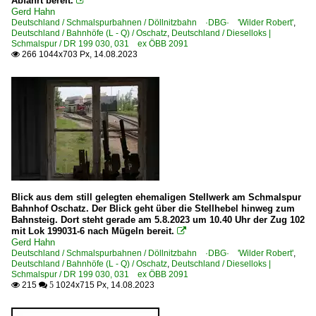
Abfahrt bereit.

Gerd Hahn
Deutschland / Schmalspurbahnen / Döllnitzbahn ·DBG· 'Wilder Robert'
,
Deutschland / Bahnhöfe (L - Q) / Oschatz
,
Deutschland / Dieselloks |
Schmalspur / DR 199 030, 031 ex ÖBB 2091
266 1044x703 Px, 14.08.2023

Blick aus dem still gelegten ehemaligen Stellwerk am Schmalspur
Bahnhof Oschatz. Der Blick geht über die Stellhebel hinweg zum
Bahnsteig. Dort steht gerade am 5.8.2023 um 10.40 Uhr der Zug 102
mit Lok 199031-6 nach Mügeln bereit.

Gerd Hahn
Deutschland / Schmalspurbahnen / Döllnitzbahn ·DBG· 'Wilder Robert'
,
Deutschland / Bahnhöfe (L - Q) / Oschatz
,
Deutschland / Dieselloks |
Schmalspur / DR 199 030, 031 ex ÖBB 2091
215
1024x715 Px, 14.08.2023

 5