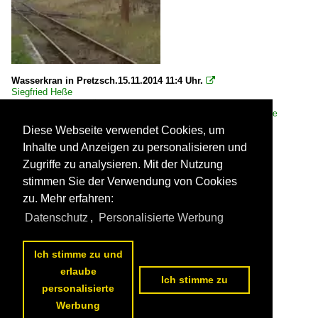
Wasserkran in Pretzsch.15.11.2014 11:4 Uhr.

Siegfried Heße
Deutschland / Bahnhöfe (L - Q) / Pretzsch (Elbe)
,
Deutschland /
Bahntechnische Anlagen und Kunstbauten / Wassertürme und -kräne
530 739x1024 Px, 15.11.2014


Diese Webseite verwendet Cookies, um
Inhalte und Anzeigen zu personalisieren und
Zugriffe zu analysieren. Mit der Nutzung
stimmen Sie der Verwendung von Cookies
zu. Mehr erfahren:
Datenschutz
,
Personalisierte Werbung
Ich stimme zu und
erlaube
Ich stimme zu
personalisierte
Werbung