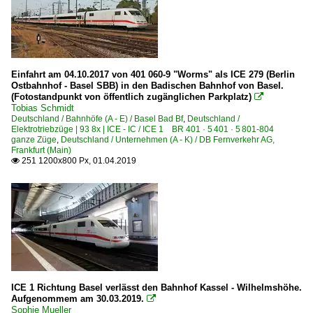
Einfahrt am 04.10.2017 von 401 060-9 "Worms" als ICE 279 (Berlin
Ostbahnhof - Basel SBB) in den Badischen Bahnhof von Basel.
(Fotostandpunkt von öffentlich zugänglichen Parkplatz)

Tobias Schmidt
Deutschland / Bahnhöfe (A - E) / Basel Bad Bf
,
Deutschland /
Elektrotriebzüge | 93 8x | ICE - IC / ICE 1 BR 401 · 5 401 · 5 801-804
ganze Züge
,
Deutschland / Unternehmen (A - K) / DB Fernverkehr AG,
Frankfurt (Main)
251 1200x800 Px, 01.04.2019

ICE 1 Richtung Basel verlässt den Bahnhof Kassel - Wilhelmshöhe.
Aufgenommem am 30.03.2019.

Sophie Mueller