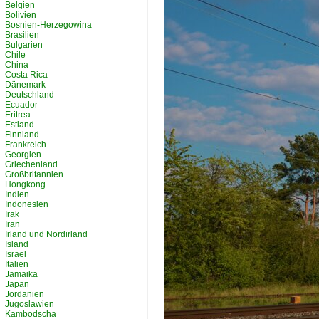
Belgien
Bolivien
Bosnien-Herzegowina
Brasilien
Bulgarien
Chile
China
Costa Rica
Dänemark
Deutschland
Ecuador
Eritrea
Estland
Finnland
Frankreich
Georgien
Griechenland
Großbritannien
Hongkong
Indien
Indonesien
Irak
Iran
Irland und Nordirland
Island
Israel
Italien
Jamaika
Japan
Jordanien
Jugoslawien
Kambodscha