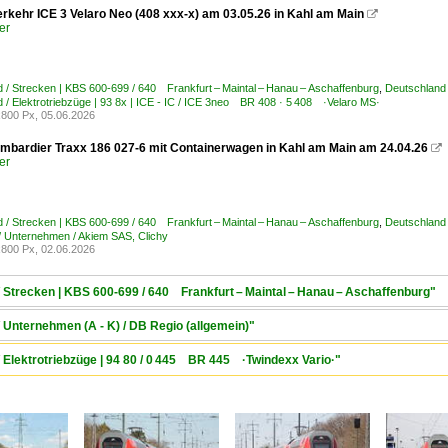
rkehr ICE 3 Velaro Neo (408 xxx-x) am 03.05.26 in Kahl am Main

er
 / Strecken | KBS 600-699 / 640 Frankfurt – Maintal – Hanau – Aschaffenburg
,
Deutschland 
 / Elektrotriebzüge | 93 8x | ICE - IC / ICE 3neo BR 408 · 5 408 ·Velaro MS·
800 Px, 05.06.2026
bardier Traxx 186 027-6 mit Containerwagen in Kahl am Main am 24.04.26

er
 / Strecken | KBS 600-699 / 640 Frankfurt – Maintal – Hanau – Aschaffenburg
,
Deutschland
/ Unternehmen / Akiem SAS, Clichy
800 Px, 02.06.2026
/ Strecken | KBS 600-699 / 640 Frankfurt – Maintal – Hanau – Aschaffenburg"
 Unternehmen (A - K) / DB Regio (allgemein)"
/ Elektrotriebzüge | 94 80 / 0 445 BR 445 ·Twindexx Vario·"