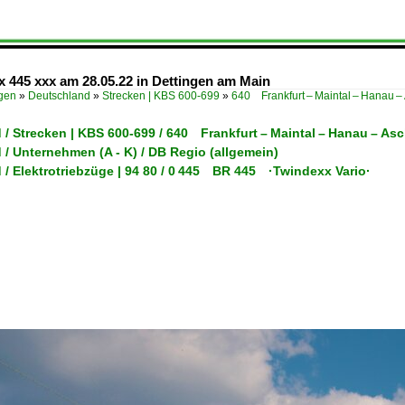
445 xxx am 28.05.22 in Dettingen am Main
ügen
»
Deutschland
»
Strecken | KBS 600-699
»
640 Frankfurt – Maintal – Hanau –
/ Strecken | KBS 600-699 / 640 Frankfurt – Maintal – Hanau – As
/ Unternehmen (A - K) / DB Regio (allgemein)
/ Elektrotriebzüge | 94 80 / 0 445 BR 445 ·Twindexx Vario·