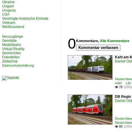
Ukraine
Ungarn
Uruguay
USA
Vereinigte Arabische Emirate
Vietnam
Weißrussland
Neuzugänge
0
Gemälde
Kommentare,
Alle Kommentare
Modellbahn
Kommentar verfassen
Virtual Reality
Gemischtes
Fotostellen
Kahl am M
Zeitachse
Daniel Ost
Datenschutzerklärung
Deutschland
mbH ·LM·
76
1200x

DB Regio 
Daniel Ost
Deutschland
Deutschland
85
1200x
