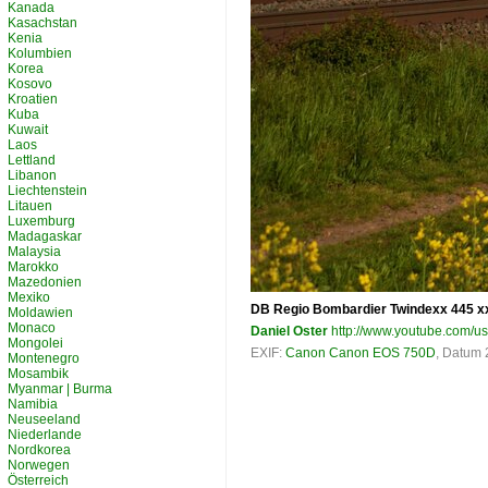
Kanada
Kasachstan
Kenia
Kolumbien
Korea
Kosovo
Kroatien
Kuba
Kuwait
Laos
Lettland
Libanon
Liechtenstein
Litauen
Luxemburg
Madagaskar
Malaysia
Marokko
Mazedonien
Mexiko
DB Regio Bombardier Twindexx 445 xx
Moldawien
Monaco
Daniel Oster
http://www.youtube.com/u
Mongolei
EXIF:
Canon Canon EOS 750D
, Datum 
Montenegro
Mosambik
Myanmar | Burma
Namibia
Neuseeland
Niederlande
Nordkorea
Norwegen
Österreich