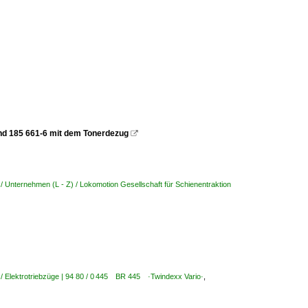
und 185 661-6 mit dem Tonerdezug

/ Unternehmen (L - Z) / Lokomotion Gesellschaft für Schienentraktion
/ Elektrotriebzüge | 94 80 / 0 445 BR 445 ·Twindexx Vario·
,