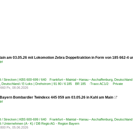
ain am 03.05.26 mit Lokomotion Zebra Doppeltraktion in Form von 185 662-4 
er
 / Strecken | KBS 600-699 / 640 Frankfurt – Maintal – Hanau – Aschaffenburg
,
Deutschland 
,
Deutschland / E-Loks | Drehstrom | 91 80 / 6 185 BR 185 ·Traxx AC1/2· Private
660 Px, 08.06.2026
Bayern Bombardier Twindexx 445 059 am 03.05.26 in Kahl am Main

er
 / Strecken | KBS 600-699 / 640 Frankfurt – Maintal – Hanau – Aschaffenburg
,
Deutschland 
 / Unternehmen (A - K) / DB Regio AG - Region Bayern
800 Px, 05.06.2026