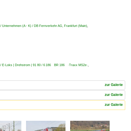
/ Unternehmen (A - K) / DB Fernverkehr AG, Frankfurt (Main)
,
 / E-Loks | Drehstrom | 91 80 / 6 186 BR 186 ·Traxx MS2e·
,
zur Galerie
zur Galerie
zur Galerie