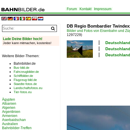
Forum
Kontakt
Impressum
DB Regio Bombardier Twindexx 
Bilder und Fotos von Eisenbahn und Z
1297229)
Lade Deine Bilder hoch!
Deutschland 
Jeder kann mitmachen, kostenlos!
Deutschland 
Deutschland 
Weitere Bilder-Themen:
Bahnbilder.de
Bus-bild.de
Fahrzeugbilder.de
Schiffbilder.de
Flugzeug-bild.de
Staedte-fotos.de
Landschaftsfotos.eu
Tier-fotos.eu
Ägypten
Albanien
Algerien
Argentinien
Armenien
Aserbaidschan
Australien
Bahnbilder-Treffen