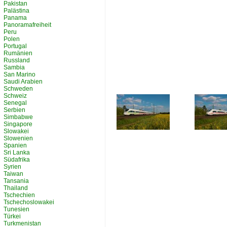
Pakistan
Palästina
Panama
Panoramafreiheit
Peru
Polen
Portugal
Rumänien
Russland
Sambia
San Marino
Saudi Arabien
Schweden
Schweiz
Senegal
Serbien
Simbabwe
Singapore
Slowakei
Slowenien
Spanien
Sri Lanka
Südafrika
Syrien
Taiwan
Tansania
Thailand
Tschechien
Tschechoslowakei
Tunesien
Türkei
Turkmenistan