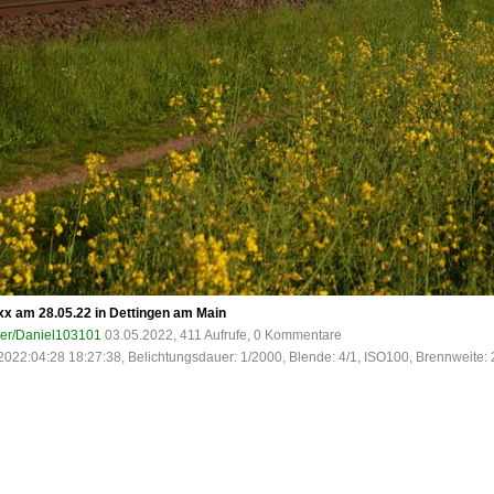
x am 28.05.22 in Dettingen am Main
ser/Daniel103101
03.05.2022, 411 Aufrufe, 0 Kommentare
2022:04:28 18:27:38, Belichtungsdauer: 1/2000, Blende: 4/1, ISO100, Brennweite: 