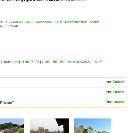
wesel unterwegs gen Norden. Oberwesel 20.06.2026

en | KBS 400-499 / 466 Wiesbaden – Kaub – Niederlahnstein ·rechte
4 E' Private
s | Drehstrom | 91 80 / 6 193 ¦ 7 193 BR 193 ·Vectron AC/MS· 'X4 E'
zur Galerie
zur Galerie
zur Galerie
Private"