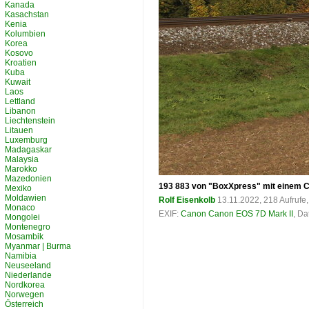
Kanada
Kasachstan
Kenia
Kolumbien
Korea
Kosovo
Kroatien
Kuba
Kuwait
Laos
Lettland
Libanon
Liechtenstein
Litauen
Luxemburg
Madagaskar
Malaysia
Marokko
Mazedonien
193 883 von "BoxXpress" mit einem 
Mexiko
Moldawien
Rolf Eisenkolb
13.11.2022, 218 Aufruf
Monaco
EXIF:
Canon Canon EOS 7D Mark II
, Da
Mongolei
Montenegro
Mosambik
Myanmar | Burma
Namibia
Neuseeland
Niederlande
Nordkorea
Norwegen
Österreich