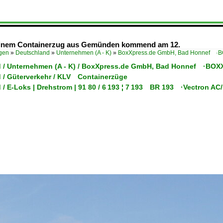
 einem Containerzug aus Gemünden kommend am 12.
ügen
»
Deutschland
»
Unternehmen (A - K)
»
BoxXpress.de GmbH, Bad Honnef ·
 / Unternehmen (A - K) / BoxXpress.de GmbH, Bad Honnef ·BOX
 / Güterverkehr / KLV Containerzüge
 / E-Loks | Drehstrom | 91 80 / 6 193 ¦ 7 193 BR 193 ·Vectron A