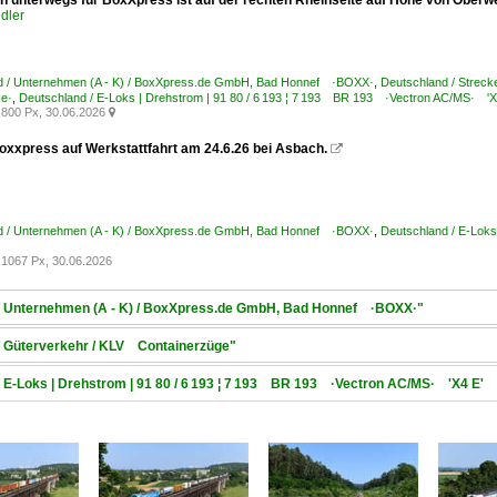
on unterwegs für BoxXpress ist auf der rechten Rheinseite auf Höhe von Ober
dler
d / Unternehmen (A - K) / BoxXpress.de GmbH, Bad Honnef ·BOXX·
,
Deutschland / Streck
ke·
,
Deutschland / E-Loks | Drehstrom | 91 80 / 6 193 ¦ 7 193 BR 193 ·Vectron AC/MS· 'X
800 Px, 30.06.2026

oxxpress auf Werkstattfahrt am 24.6.26 bei Asbach.

d / Unternehmen (A - K) / BoxXpress.de GmbH, Bad Honnef ·BOXX·
,
Deutschland / E-Lok
1067 Px, 30.06.2026
 / Unternehmen (A - K) / BoxXpress.de GmbH, Bad Honnef ·BOXX·"
 / Güterverkehr / KLV Containerzüge"
/ E-Loks | Drehstrom | 91 80 / 6 193 ¦ 7 193 BR 193 ·Vectron AC/MS· 'X4 E' 