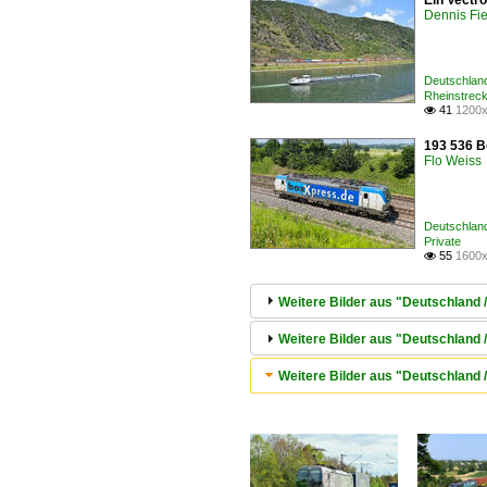
Ein Vectr
Dennis Fie
Deutschlan
Rheinstrec
41
1200x

193 536 B
Flo Weiss
Deutschlan
Private
55
1600x

Weitere Bilder aus "Deutschland
Weitere Bilder aus "Deutschland
Weitere Bilder aus "Deutschland 