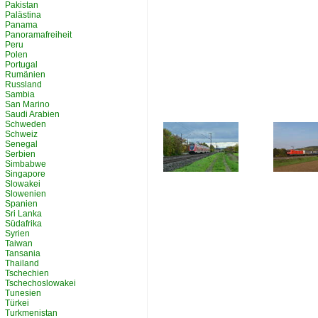
Pakistan
Palästina
Panama
Panoramafreiheit
Peru
Polen
Portugal
Rumänien
Russland
Sambia
San Marino
Saudi Arabien
Schweden
Schweiz
Senegal
Serbien
Simbabwe
Singapore
Slowakei
Slowenien
Spanien
Sri Lanka
Südafrika
Syrien
Taiwan
Tansania
Thailand
Tschechien
Tschechoslowakei
Tunesien
Türkei
Turkmenistan