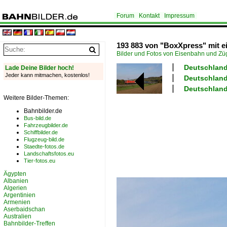
Forum
Kontakt
Impressum
193 883 von "BoxXpress" mit
Bilder und Fotos von Eisenbahn und Z
Deutschland
Lade Deine Bilder hoch!
Jeder kann mitmachen, kostenlos!
Deutschland
Deutschland
Weitere Bilder-Themen:
Bahnbilder.de
Bus-bild.de
Fahrzeugbilder.de
Schiffbilder.de
Flugzeug-bild.de
Staedte-fotos.de
Landschaftsfotos.eu
Tier-fotos.eu
Ägypten
Albanien
Algerien
Argentinien
Armenien
Aserbaidschan
Australien
Bahnbilder-Treffen