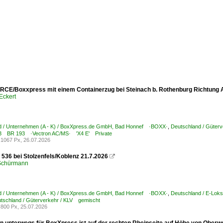
RCE/Boxxpress mit einem Containerzug bei Steinach b. Rothenburg Richtung 
Eckert
d / Unternehmen (A - K) / BoxXpress.de GmbH, Bad Honnef ·BOXX·
,
Deutschland / Güter
193 BR 193 ·Vectron AC/MS· 'X4 E' Private
1067 Px, 26.07.2026
536 bei Stolzenfels/Koblenz 21.7.2026

 Schürmann
d / Unternehmen (A - K) / BoxXpress.de GmbH, Bad Honnef ·BOXX·
,
Deutschland / E-Lok
tschland / Güterverkehr / KLV gemischt
800 Px, 25.07.2026