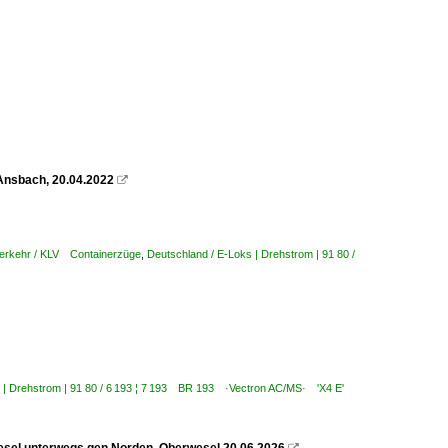
Ansbach, 20.04.2022

verkehr / KLV Containerzüge
,
Deutschland / E-Loks | Drehstrom | 91 80 /
s | Drehstrom | 91 80 / 6 193 ¦ 7 193 BR 193 ·Vectron AC/MS· 'X4 E'