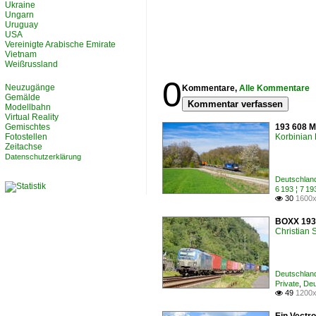
Ukraine
Ungarn
Uruguay
USA
Vereinigte Arabische Emirate
Vietnam
Weißrussland
0
Neuzugänge
Kommentare,
Alle Kommentare
Gemälde
Kommentar verfassen
Modellbahn
Virtual Reality
Gemischtes
193 608 M
Fotostellen
Korbinian 
Zeitachse
Datenschutzerklärung
Deutschlan
6 193 ¦ 7 
30
1600x

BOXX 193 
Christian
Deutschlan
Private
,
Deu
49
1200x
