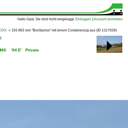
Hallo Gast, Sie sind nicht eingeloggt.
Einloggen
|
Account anmelden
BOXX·
»
193 883 von "BoxXpress" mit einem Containerzug aus
(ID 1317028)
X·
C/MS· 'X4 E' Private