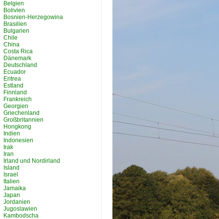
Belgien
Bolivien
Bosnien-Herzegowina
Brasilien
Bulgarien
Chile
China
Costa Rica
Dänemark
Deutschland
Ecuador
Eritrea
Estland
Finnland
Frankreich
Georgien
Griechenland
Großbritannien
Hongkong
Indien
Indonesien
Irak
Iran
Irland und Nordirland
Island
Israel
Italien
Jamaika
Japan
Jordanien
Jugoslawien
Kambodscha