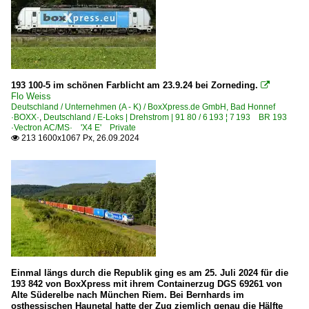
193 100-5 im schönen Farblicht am 23.9.24 bei Zorneding.

Flo Weiss
Deutschland / Unternehmen (A - K) / BoxXpress.de GmbH, Bad Honnef
·BOXX·
,
Deutschland / E-Loks | Drehstrom | 91 80 / 6 193 ¦ 7 193 BR 193
·Vectron AC/MS· 'X4 E' Private
213 1600x1067 Px, 26.09.2024

Einmal längs durch die Republik ging es am 25. Juli 2024 für die
193 842 von BoxXpress mit ihrem Containerzug DGS 69261 von
Alte Süderelbe nach München Riem. Bei Bernhards im
osthessischen Haunetal hatte der Zug ziemlich genau die Hälfte