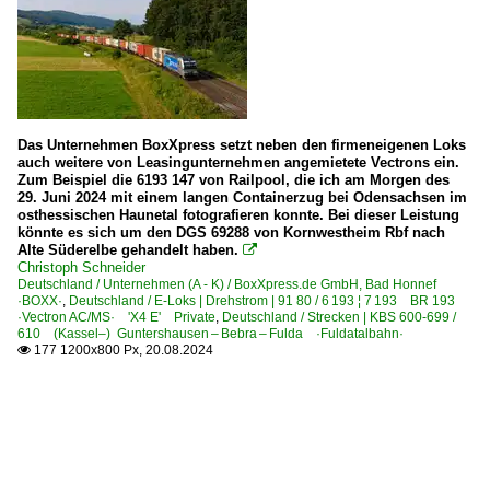
Das Unternehmen BoxXpress setzt neben den firmeneigenen Loks
auch weitere von Leasingunternehmen angemietete Vectrons ein.
Zum Beispiel die 6193 147 von Railpool, die ich am Morgen des
29. Juni 2024 mit einem langen Containerzug bei Odensachsen im
osthessischen Haunetal fotografieren konnte. Bei dieser Leistung
könnte es sich um den DGS 69288 von Kornwestheim Rbf nach
Alte Süderelbe gehandelt haben.

Christoph Schneider
Deutschland / Unternehmen (A - K) / BoxXpress.de GmbH, Bad Honnef
·BOXX·
,
Deutschland / E-Loks | Drehstrom | 91 80 / 6 193 ¦ 7 193 BR 193
·Vectron AC/MS· 'X4 E' Private
,
Deutschland / Strecken | KBS 600-699 /
610 (Kassel–) Guntershausen – Bebra – Fulda ·Fuldatalbahn·
177 1200x800 Px, 20.08.2024
