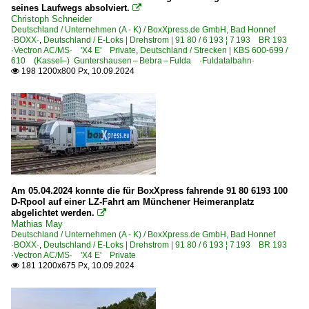
seines Laufwegs absolviert.

Christoph Schneider
Deutschland / Unternehmen (A - K) / BoxXpress.de GmbH, Bad Honnef
·BOXX·
,
Deutschland / E-Loks | Drehstrom | 91 80 / 6 193 ¦ 7 193 BR 193
·Vectron AC/MS· 'X4 E' Private
,
Deutschland / Strecken | KBS 600-699 /
610 (Kassel–) Guntershausen – Bebra – Fulda ·Fuldatalbahn·
198 1200x800 Px, 10.09.2024

Am 05.04.2024 konnte die für BoxXpress fahrende 91 80 6193 100
D-Rpool auf einer LZ-Fahrt am Münchener Heimeranplatz
abgelichtet werden.

Mathias May
Deutschland / Unternehmen (A - K) / BoxXpress.de GmbH, Bad Honnef
·BOXX·
,
Deutschland / E-Loks | Drehstrom | 91 80 / 6 193 ¦ 7 193 BR 193
·Vectron AC/MS· 'X4 E' Private
181 1200x675 Px, 10.09.2024
