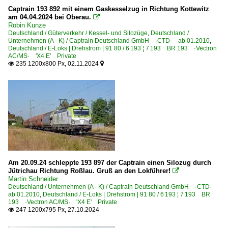
Captrain 193 892 mit einem Gaskesselzug in Richtung Kottewitz
am 04.04.2024 bei Oberau.

Robin Kunze
Deutschland / Güterverkehr / Kessel- und Silozüge
,
Deutschland /
Unternehmen (A - K) / Captrain Deutschland GmbH ·CTD· ab 01.2010
,
Deutschland / E-Loks | Drehstrom | 91 80 / 6 193 ¦ 7 193 BR 193 ·Vectron
AC/MS· 'X4 E' Private
235 1200x800 Px, 02.11.2024


Am 20.09.24 schleppte 193 897 der Captrain einen Silozug durch
Jütrichau Richtung Roßlau. Gruß an den Lokführer!

Martin Schneider
Deutschland / Unternehmen (A - K) / Captrain Deutschland GmbH ·CTD·
ab 01.2010
,
Deutschland / E-Loks | Drehstrom | 91 80 / 6 193 ¦ 7 193 BR
193 ·Vectron AC/MS· 'X4 E' Private
247 1200x795 Px, 27.10.2024
