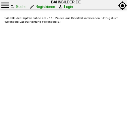
BAHN
BILDER.DE
Suche
Registrieren
Login
248 033 der Captrain führte am 27.10.24 den aus Bitterfeld kommenden Silozug durch
Wittenberg-Labetz Richtung Falkenberg(E)