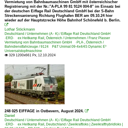
Vermietung von Bahnbaumaschinen GmbH mit österreichischer
Registrierung mit der Nr.:"A-PLA 99 81 9124 004-8" im Einsatz bei
der deutschen Eiffage Rail Deutschland GmbH bei der S-Bahn
Streckensanierung Richtung Flughafen BER am 09.10.24 hier
wieder auf der Hauptstzrecke Höhe Bahnhof Schönefeld b. Berlin.

Lothar Stöckmann
Deutschland / Unternehmen (A - K) / Eiffage Rail Deutschland GmbH
·ERD· ex Heitkamp Rail
,
Österreich / Unternehmen / Franz Plasser
Vermietung von Bahnbaumaschinen GmbH ·PLA·
,
Österreich /
Bahndienstfahrzeuge / 9124 P&T Unimat 09-4x4/4S Dynamic E³
Universalstopfmaschine
329 1200x661 Px, 12.10.2024

248 025 EIFFAGE in Ostbevern, August 2024.

Daniel
Deutschland / Unternehmen (A - K) / Eiffage Rail Deutschland GmbH
·ERD· ex Heitkamp Rail
,
Deutschland / Zweikraftloks | Zweikrafthybridloks |