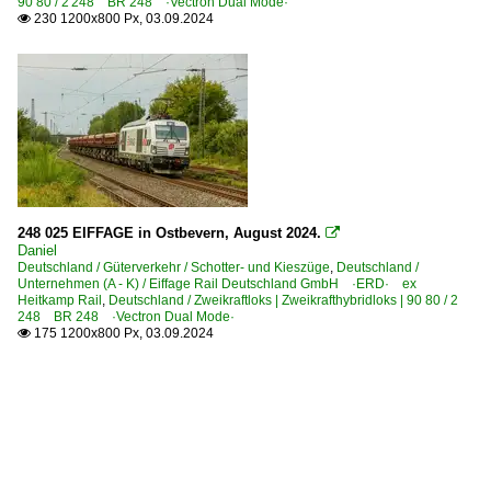
90 80 / 2 248 BR 248 ·Vectron Dual Mode·
230 1200x800 Px, 03.09.2024

248 025 EIFFAGE in Ostbevern, August 2024.

Daniel
Deutschland / Güterverkehr / Schotter- und Kieszüge
,
Deutschland /
Unternehmen (A - K) / Eiffage Rail Deutschland GmbH ·ERD· ex
Heitkamp Rail
,
Deutschland / Zweikraftloks | Zweikrafthybridloks | 90 80 / 2
248 BR 248 ·Vectron Dual Mode·
175 1200x800 Px, 03.09.2024
