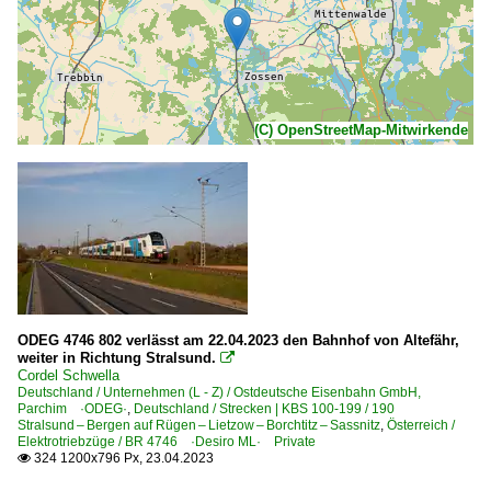
(C) OpenStreetMap-Mitwirkende
ODEG 4746 802 verlässt am 22.04.2023 den Bahnhof von Altefähr,
weiter in Richtung Stralsund.

Cordel Schwella
Deutschland / Unternehmen (L - Z) / Ostdeutsche Eisenbahn GmbH,
Parchim ·ODEG·
,
Deutschland / Strecken | KBS 100-199 / 190
Stralsund – Bergen auf Rügen – Lietzow – Borchtitz – Sassnitz
,
Österreich /
Elektrotriebzüge / BR 4746 ·Desiro ML· Private
324 1200x796 Px, 23.04.2023
