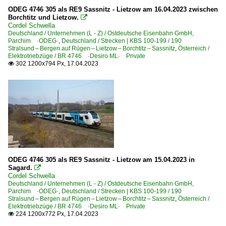
ODEG 4746 305 als RE9 Sassnitz - Lietzow am 16.04.2023 zwischen
Borchtitz und Lietzow.

Cordel Schwella
Deutschland / Unternehmen (L - Z) / Ostdeutsche Eisenbahn GmbH,
Parchim ·ODEG·
,
Deutschland / Strecken | KBS 100-199 / 190
Stralsund – Bergen auf Rügen – Lietzow – Borchtitz – Sassnitz
,
Österreich /
Elektrotriebzüge / BR 4746 ·Desiro ML· Private
302 1200x794 Px, 17.04.2023

ODEG 4746 305 als RE9 Sassnitz - Lietzow am 15.04.2023 in
Sagard.

Cordel Schwella
Deutschland / Unternehmen (L - Z) / Ostdeutsche Eisenbahn GmbH,
Parchim ·ODEG·
,
Deutschland / Strecken | KBS 100-199 / 190
Stralsund – Bergen auf Rügen – Lietzow – Borchtitz – Sassnitz
,
Österreich /
Elektrotriebzüge / BR 4746 ·Desiro ML· Private
224 1200x772 Px, 17.04.2023
