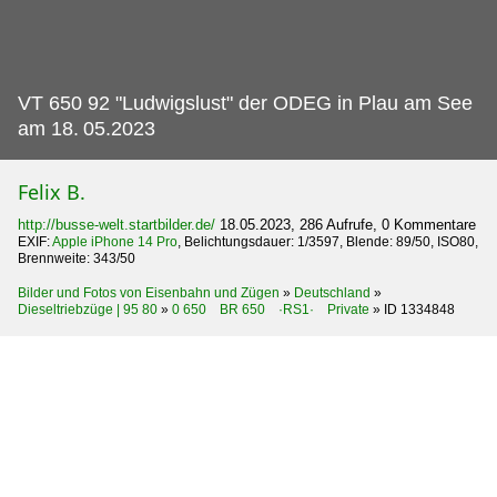
VT 650 92 "Ludwigslust" der ODEG in Plau am See
am 18.
05.2023
Felix B.
http://busse-welt.startbilder.de/
18.05.2023, 286 Aufrufe, 0 Kommentare
EXIF:
Apple iPhone 14 Pro
, Belichtungsdauer: 1/3597, Blende: 89/50, ISO80,
Brennweite: 343/50
Bilder und Fotos von Eisenbahn und Zügen
»
Deutschland
»
Dieseltriebzüge | 95 80
»
0 650 BR 650 ·RS1· Private
»
ID 1334848