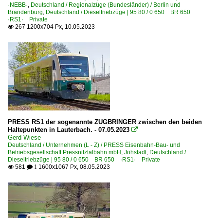
·NEBB·
,
Deutschland / Regionalzüge (Bundesländer) / Berlin und
Brandenburg
,
Deutschland / Dieseltriebzüge | 95 80 / 0 650 BR 650
·RS1· Private
267 1200x704 Px, 10.05.2023

PRESS RS1 der sogenannte ZUGBRINGER zwischen den beiden
Haltepunkten in Lauterbach. - 07.05.2023

Gerd Wiese
Deutschland / Unternehmen (L - Z) / PRESS Eisenbahn-Bau- und
Betriebsgesellschaft Pressnitztalbahn mbH, Jöhstadt
,
Deutschland /
Dieseltriebzüge | 95 80 / 0 650 BR 650 ·RS1· Private
581
1600x1067 Px, 08.05.2023

 1