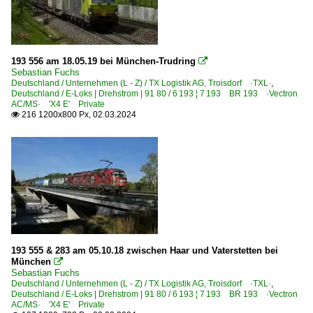
193 556 am 18.05.19 bei München-Trudring

Sebastian Fuchs
Deutschland / Unternehmen (L - Z) / TX Logistik AG, Troisdorf ·TXL·
,
Deutschland / E-Loks | Drehstrom | 91 80 / 6 193 ¦ 7 193 BR 193 ·Vectron
AC/MS· 'X4 E' Private
216 1200x800 Px, 02.03.2024

193 555 & 283 am 05.10.18 zwischen Haar und Vaterstetten bei
München

Sebastian Fuchs
Deutschland / Unternehmen (L - Z) / TX Logistik AG, Troisdorf ·TXL·
,
Deutschland / E-Loks | Drehstrom | 91 80 / 6 193 ¦ 7 193 BR 193 ·Vectron
AC/MS· 'X4 E' Private