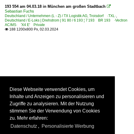
193 554 am 04.03.18 in München am großen Stadtbach

Sebastian Fuchs
Deutschland / Unternehmen (L - Z) / TX Logistik AG, Troisdorf ·TXL·
,
Deutschland / E-Loks | Drehstrom | 91 80 / 6 193 ¦ 7 193 BR 193 ·Vectron
AC/MS· 'X4 E' Private
188 1200x800 Px, 02.03.2024

Diese Webseite verwendet Cookies, um
Inhalte und Anzeigen zu personalisieren und
Zugriffe zu analysieren. Mit der Nutzung
stimmen Sie der Verwendung von Cookies
zu. Mehr erfahren:
Datenschutz
,
Personalisierte Werbung