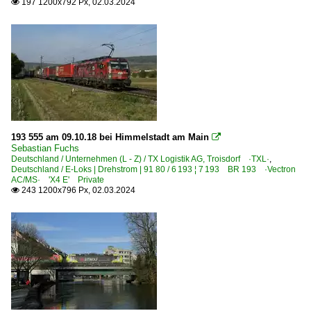
197 1200x792 Px, 02.03.2024

193 555 am 09.10.18 bei Himmelstadt am Main

Sebastian Fuchs
Deutschland / Unternehmen (L - Z) / TX Logistik AG, Troisdorf ·TXL·
,
Deutschland / E-Loks | Drehstrom | 91 80 / 6 193 ¦ 7 193 BR 193 ·Vectron
AC/MS· 'X4 E' Private
243 1200x796 Px, 02.03.2024
