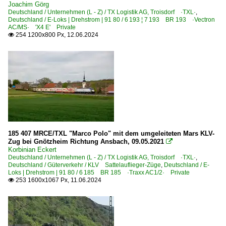
Joachim Görg
Deutschland / Unternehmen (L - Z) / TX Logistik AG, Troisdorf ·TXL·
,
Deutschland / E-Loks | Drehstrom | 91 80 / 6 193 ¦ 7 193 BR 193 ·Vectron
AC/MS· 'X4 E' Private
254 1200x800 Px, 12.06.2024

185 407 MRCE/TXL "Marco Polo" mit dem umgeleiteten Mars KLV-
Zug bei Gnötzheim Richtung Ansbach, 09.05.2021

Korbinian Eckert
Deutschland / Unternehmen (L - Z) / TX Logistik AG, Troisdorf ·TXL·
,
Deutschland / Güterverkehr / KLV Sattelauflieger-Züge
,
Deutschland / E-
Loks | Drehstrom | 91 80 / 6 185 BR 185 ·Traxx AC1/2· Private
253 1600x1067 Px, 11.06.2024
