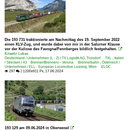
Die 193 731 traktionierte am Nachmittag des 19. September 2022
einen KLV-Zug, und wurde dabei von mir in der Salurner Klause
vor der Kulisse des Favogna/Fennberges bildlich festgehalten.

Kriwetz Lukas
Deutschland / Unternehmen (L - Z) / TX Logistik AG, Troisdorf ·TXL·
,
Italien
/ Strecken / 43 Brenner/Brennero – Verona ·Brennerbahn·
,
Österreich /
Unternehmen / ELL - European Locomotive Leasing, Wien ·ELOC·
297
1200x911 Px, 17.06.2024

 2
193 129 am 09.06.2024 in Oberwesel
