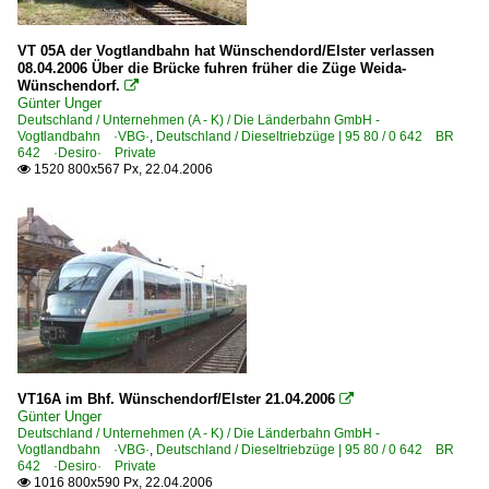
VT 05A der Vogtlandbahn hat Wünschendord/Elster verlassen
08.04.2006 Über die Brücke fuhren früher die Züge Weida-
Wünschendorf.

Günter Unger
Deutschland / Unternehmen (A - K) / Die Länderbahn GmbH -
Vogtlandbahn ·VBG·
,
Deutschland / Dieseltriebzüge | 95 80 / 0 642 BR
642 ·Desiro· Private
1520 800x567 Px, 22.04.2006

VT16A im Bhf. Wünschendorf/Elster 21.04.2006

Günter Unger
Deutschland / Unternehmen (A - K) / Die Länderbahn GmbH -
Vogtlandbahn ·VBG·
,
Deutschland / Dieseltriebzüge | 95 80 / 0 642 BR
642 ·Desiro· Private
1016 800x590 Px, 22.04.2006
