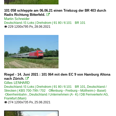
101 058 schleppte am 06.06.21 einen Triebzug der BR 403 durch
Radis Richtung Bitterfeld.

Martin Schneider
Deutschland / E-Loks | Drehstrom | 91 80 / 6 101 BR 101
229 1200x795 Px, 28.06.2021

Riegel - 14. Juni 2021 : 101 064 mit dem EC 9 von Hamburg Altona
nach Zürich.

Gilles LENHARD
Deutschland / E-Loks | Drehstrom | 91 80 / 6 101 BR 101
,
Deutschland /
Strecken | KBS 700-799 / 702 Offenburg – Freiburg – Müllheim (– Basel)
·Oberrheinbahn·
,
Deutschland / Unternehmen (A - K) / DB Fernverkehr AG,
Frankfurt (Main)
274 1200x735 Px, 25.06.2021
