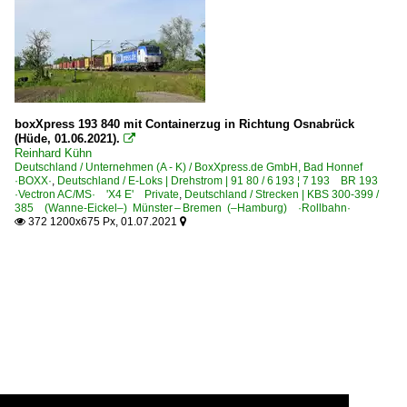
boxXpress 193 840 mit Containerzug in Richtung Osnabrück
(Hüde, 01.06.2021).

Reinhard Kühn
Deutschland / Unternehmen (A - K) / BoxXpress.de GmbH, Bad Honnef
·BOXX·
,
Deutschland / E-Loks | Drehstrom | 91 80 / 6 193 ¦ 7 193 BR 193
·Vectron AC/MS· 'X4 E' Private
,
Deutschland / Strecken | KBS 300-399 /
385 (Wanne-Eickel–) Münster – Bremen (–Hamburg) ·Rollbahn·
372 1200x675 Px, 01.07.2021

