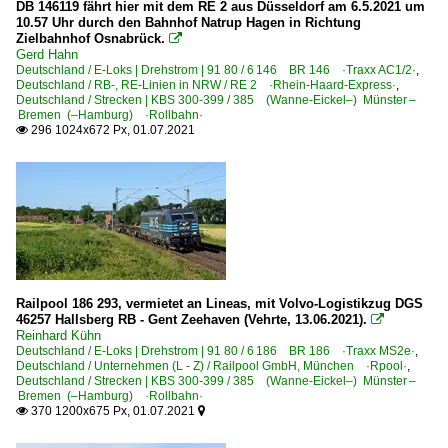
DB 146119 fährt hier mit dem RE 2 aus Düsseldorf am 6.5.2021 um
10.57 Uhr durch den Bahnhof Natrup Hagen in Richtung
Zielbahnhof Osnabrück.

Gerd Hahn
Deutschland / E-Loks | Drehstrom | 91 80 / 6 146 BR 146 ·Traxx AC1/2·
,
Deutschland / RB-, RE-Linien in NRW / RE 2 ·Rhein-Haard-Express·
,
Deutschland / Strecken | KBS 300-399 / 385 (Wanne-Eickel–) Münster –
Bremen (–Hamburg) ·Rollbahn·
296 1024x672 Px, 01.07.2021

Railpool 186 293, vermietet an Lineas, mit Volvo-Logistikzug DGS
46257 Hallsberg RB - Gent Zeehaven (Vehrte, 13.06.2021).

Reinhard Kühn
Deutschland / E-Loks | Drehstrom | 91 80 / 6 186 BR 186 ·Traxx MS2e·
,
Deutschland / Unternehmen (L - Z) / Railpool GmbH, München ·Rpool·
,
Deutschland / Strecken | KBS 300-399 / 385 (Wanne-Eickel–) Münster –
Bremen (–Hamburg) ·Rollbahn·
370 1200x675 Px, 01.07.2021

