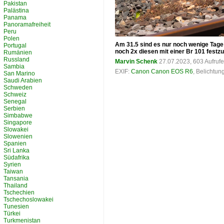
Pakistan
Palästina
Panama
Panoramafreiheit
Peru
Polen
Am 31.5 sind es nur noch wenige Tage b
Portugal
noch 2x diesen mit einer Br 101 festz
Rumänien
Russland
Marvin Schenk
27.07.2023, 603 Aufruf
Sambia
EXIF:
Canon Canon EOS R6
, Belichtun
San Marino
Saudi Arabien
Schweden
Schweiz
Senegal
Serbien
Simbabwe
Singapore
Slowakei
Slowenien
Spanien
Sri Lanka
Südafrika
Syrien
Taiwan
Tansania
Thailand
Tschechien
Tschechoslowakei
Tunesien
Türkei
Turkmenistan