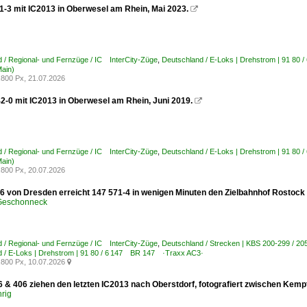
1-3 mit IC2013 in Oberwesel am Rhein, Mai 2023.

 / Regional- und Fernzüge / IC InterCity-Züge
,
Deutschland / E-Loks | Drehstrom | 91 80 
Main)
800 Px, 21.07.2026
2-0 mit IC2013 in Oberwesel am Rhein, Juni 2019.

 / Regional- und Fernzüge / IC InterCity-Züge
,
Deutschland / E-Loks | Drehstrom | 91 80 
Main)
800 Px, 20.07.2026
76 von Dresden erreicht 147 571-4 in wenigen Minuten den Zielbahnhof Rostock H
 Geschonneck
 / Regional- und Fernzüge / IC InterCity-Züge
,
Deutschland / Strecken | KBS 200-299 / 20
d / E-Loks | Drehstrom | 91 80 / 6 147 BR 147 ·Traxx AC3·
800 Px, 10.07.2026

6 & 406 ziehen den letzten IC2013 nach Oberstdorf, fotografiert zwischen Kem
rig