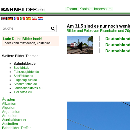
Forum
Kontakt
Impressum
Am 31.5 sind es nur noch wenige
Bilder und Fotos von Eisenbahn und Z
Deutschland
Lade Deine Bilder hoch!
Jeder kann mitmachen, kostenlos!
Deutschland 
Deutschland
Weitere Bilder-Themen:
Bahnbilder.de
Bus-bild.de
Fahrzeugbilder.de
Schiffbilder.de
Flugzeug-bild.de
Staedte-fotos.de
Landschaftsfotos.eu
Tier-fotos.eu
Ägypten
Albanien
Algerien
Argentinien
Armenien
Aserbaidschan
Australien
Bahnbilder-Treffen