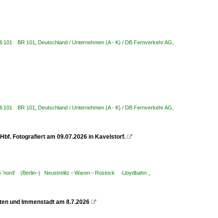
/ 6 101 BR 101
,
Deutschland / Unternehmen (A - K) / DB Fernverkehr AG,
/ 6 101 BR 101
,
Deutschland / Unternehmen (A - K) / DB Fernverkehr AG,
bf. Fotografiert am 09.07.2026 in Kavelstorf.

5 'nord' (Berlin–) Neustrelitz – Waren – Rostock ·Lloydbahn·
,
pten und Immenstadt am 8.7.2026
