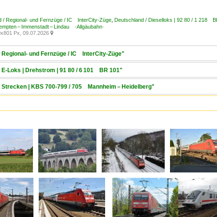
 / Regional- und Fernzüge / IC InterCity-Züge
,
Deutschland / Dieselloks | 92 80 / 1 218 
empten – Immenstadt – Lindau ·Allgäubahn·
x801 Px, 09.07.2026

/ Regional- und Fernzüge / IC InterCity-Züge"
/ E-Loks | Drehstrom | 91 80 / 6 101 BR 101"
 / Strecken | KBS 700-799 / 705 Mannheim – Heidelberg"