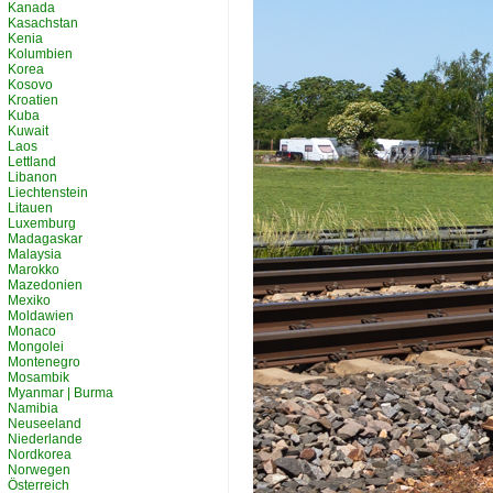
Kanada
Kasachstan
Kenia
Kolumbien
Korea
Kosovo
Kroatien
Kuba
Kuwait
Laos
Lettland
Libanon
Liechtenstein
Litauen
Luxemburg
Madagaskar
Malaysia
Marokko
Mazedonien
Mexiko
Moldawien
Monaco
Mongolei
Montenegro
Mosambik
Myanmar | Burma
Namibia
Neuseeland
Niederlande
Nordkorea
Norwegen
Österreich