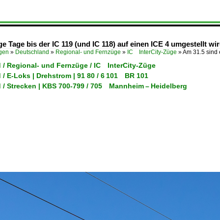
 Tage bis der IC 119 (und IC 118) auf einen ICE 4 umgestellt wir
ügen
»
Deutschland
»
Regional- und Fernzüge
»
IC InterCity-Züge
»
Am 31.5 sind
 / Regional- und Fernzüge / IC InterCity-Züge
/ E-Loks | Drehstrom | 91 80 / 6 101 BR 101
 / Strecken | KBS 700-799 / 705 Mannheim – Heidelberg