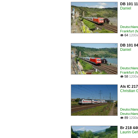
DB 101 11
Daniel
Deutschland
Frankfurt (
64
1200x

DB 101 04
Daniel
Deutschland
Frankfurt (
58
1200x

Als IC 21
Christian
Deutschland
Deutschlan
89
1200x

Br 218 44
Laurin Geh