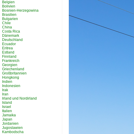
Belgien
Bolivien
Bosnien-Herzegowina
Brasilien
Bulgarien
Chile
China
Costa Rica
Dänemark
Deutschland
Ecuador
Eritrea
Estland
Finnland
Frankreich
Georgien
Griechenland
Großbritannien
Hongkong
Indien
Indonesien
Irak
Iran
Irland und Nordirland
Island
Israel
Italien
Jamaika
Japan
Jordanien
Jugoslawien
Kambodscha