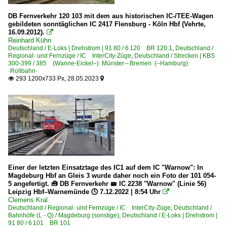
DB Fernverkehr 120 103 mit dem aus historischen IC-/TEE-Wagen
gebildeten sonntäglichen IC 2417 Flensburg - Köln Hbf (Vehrte,
16.09.2012).

Reinhard Kühn
Deutschland / E-Loks | Drehstrom | 91 80 / 6 120 BR 120.1
,
Deutschland /
Regional- und Fernzüge / IC InterCity-Züge
,
Deutschland / Strecken | KBS
300-399 / 385 (Wanne-Eickel–) Münster – Bremen (–Hamburg)
·Rollbahn·
293 1200x733 Px, 28.05.2023


Einer der letzten Einsatztage des IC1 auf dem IC "Warnow": In
Magdeburg Hbf an Gleis 3 wurde daher noch ein Foto der 101 054-
5 angefertigt. 🧰 DB Fernverkehr 🚝 IC 2238 "Warnow" (Linie 56)
Leipzig Hbf–Warnemünde 🕓 7.12.2022 | 8:54 Uhr

Clemens Kral
Deutschland / Regional- und Fernzüge / IC InterCity-Züge
,
Deutschland /
Bahnhöfe (L - Q) / Magdeburg (sonstige)
,
Deutschland / E-Loks | Drehstrom |
91 80 / 6 101 BR 101