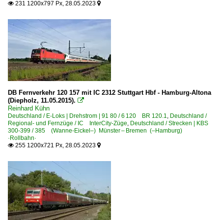
231 1200x797 Px, 28.05.2023


DB Fernverkehr 120 157 mit IC 2312 Stuttgart Hbf - Hamburg-Altona
(Diepholz, 11.05.2015).

Reinhard Kühn
Deutschland / E-Loks | Drehstrom | 91 80 / 6 120 BR 120.1
,
Deutschland /
Regional- und Fernzüge / IC InterCity-Züge
,
Deutschland / Strecken | KBS
300-399 / 385 (Wanne-Eickel–) Münster – Bremen (–Hamburg)
·Rollbahn·
255 1200x721 Px, 28.05.2023

