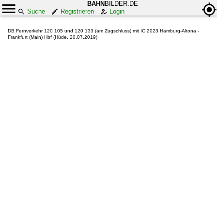
BAHN
BILDER.DE
Suche
Registrieren
Login
DB Fernverkehr 120 105 und 120 133 (am Zugschluss) mit IC 2023 Hamburg-Altona -
Frankfurt (Main) Hbf (Hüde, 20.07.2019)