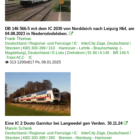
DB 146 566-5 mit dem IC 2030 von Norddeich nach Leipzig Hbf, am
04.08.2023 in Niederndodeleben.

Frank Thomas
Deutschland / Regional- und Fernzüge / IC InterCity-Züge
,
Deutschland /
Strecken | KBS 300-399 / 310 Hannover – Lehrte – Braunschweig (–
Magdeburg)
,
Deutschland / E-Loks | Drehstrom | 91 80 / 6 146 BR 146.5
·Traxx AC2· IC
313 1200x817 Px, 06.01.2025

Eine IC 2 Dosto Garnitur bei Langwedel gen Verden. 30.11.24

Marvin Schenk
Deutschland / Regional- und Fernzüge / IC InterCity-Züge
,
Deutschland /
Strecken | KBS 300-399 / 380 Bremen – Nienburg – Hannover