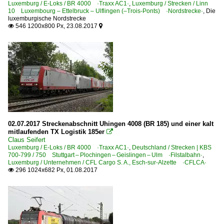
Luxemburg / E-Loks / BR 4000 ·Traxx AC1·
,
Luxemburg / Strecken / Linn
10 Luxembourg – Ettelbruck – Ulflingen (–Trois-Ponts) ·Nordstrecke·
,
Die
luxemburgische Nordstrecke
546 1200x800 Px, 23.08.2017


02.07.2017 Streckenabschnitt Uhingen 4008 (BR 185) und einer kalt
mitlaufenden TX Logistik 185er

Claus Seifert
Luxemburg / E-Loks / BR 4000 ·Traxx AC1·
,
Deutschland / Strecken | KBS
700-799 / 750 Stuttgart – Plochingen – Geislingen – Ulm ·Filstalbahn·
,
Luxemburg / Unternehmen / CFL Cargo S. A., Esch-sur-Alzette ·CFLCA·
296 1024x682 Px, 01.08.2017
