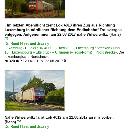
. Im letzten Abendlicht zieht Lok 4013 ihren Zug aus Richtung
Luxemburg in nördlicher Richtung dem Endbahnhof Troisvierges
entgegen. Aufgenommen am 22.08.2017 nahe Wilwerwiltz. (Hans)

De Rond Hans und Jeanny
Luxemburg / E-Loks / BR 4000 ·Traxx AC1·
,
Luxemburg / Strecken / Linn
10 Luxembourg – Ettelbruck – Ulflingen (–Trois-Ponts) ·Nordstrecke·
,
Die
luxemburgische Nordstrecke
320
1200x801 Px, 23.08.2017

 2

Nahe Wilwerwiltz fährt Lok 4012 am 22.08.2017 an mir vorbei.
(Hans)

De Rond Hans und Jeanny