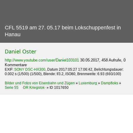
CFL 5519 am 27.
05.17 beim Lokschuppenfest in
Hanau
Daniel Oster
http://www.youtube.com/user/Daniel103101
30.05.2017, 458 Aufrufe, 0
Kommentare
EXIF:
SONY DSC-HX300
, Datum 2017:05:27 17:06:42, Belichtungsdauer:
0.002 s (1/500) (1/500), Blende: f/3.2, ISO80, Brennweite: 6.93 (693/100)
Bilder und Fotos von Eisenbahn und Zügen
»
Luxemburg
»
Dampfloks
»
Serie 55 ·DR Kriegslok·
»
ID 1017650