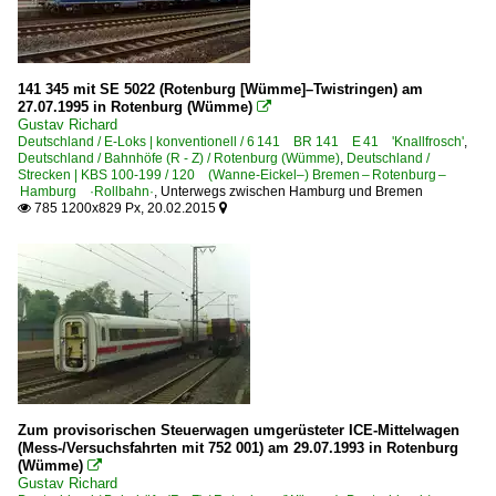
141 345 mit SE 5022 (Rotenburg [Wümme]–Twistringen) am
27.07.1995 in Rotenburg (Wümme)

Gustav Richard
Deutschland / E-Loks | konventionell / 6 141 BR 141 E 41 'Knallfrosch'
,
Deutschland / Bahnhöfe (R - Z) / Rotenburg (Wümme)
,
Deutschland /
Strecken | KBS 100-199 / 120 (Wanne-Eickel–) Bremen – Rotenburg –
Hamburg ·Rollbahn·
,
Unterwegs zwischen Hamburg und Bremen
785 1200x829 Px, 20.02.2015


Zum provisorischen Steuerwagen umgerüsteter ICE-Mittelwagen
(Mess-/Versuchsfahrten mit 752 001) am 29.07.1993 in Rotenburg
(Wümme)

Gustav Richard