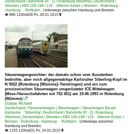
Deutschland / Bahnhöfe (R - Z) / Rotenburg (Wümme)
,
Deutschland /
Strecken | KBS 100-199 / 120 (Wanne-Eickel–) Bremen – Rotenburg –
Hamburg ·Rollbahn·
,
Unterwegs zwischen Hamburg und Bremen
880 1200x828 Px, 28.01.2015


Steuerwagengesichter: der damals schon vom Aussterben
bedrohte, aber noch allgegenwärtige Karlsruher Siberling-Kopf im
N 5022 (Rotenburg [Wümme]–Twistringen) und ein zum
provisorischen Steuerwagen umgerüsteter ICE-Mittelwagen
(Mess-/Versuchsfahrten mit 752 001) am 19.06.1993 in Rotenburg
(Wümme)

Gustav Richard
Deutschland / Personenwagen | Steuerwagen / Steuerwagen Bauart
Karlsruhe 'Silberling'
,
Deutschland / Bahnhöfe (R - Z) / Rotenburg
(Wümme)
,
Deutschland / Strecken | KBS 100-199 / 120 (Wanne-Eickel–)
Bremen – Rotenburg – Hamburg ·Rollbahn·
,
Unterwegs zwischen
Hamburg und Bremen
1155 1200x831 Px, 24.01.2015

