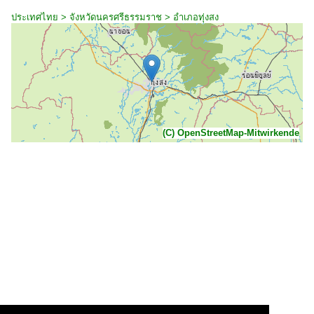
ประเทศไทย > จังหวัดนครศรีธรรมราช > อำเภอทุ่งสง
(C) OpenStreetMap-Mitwirkende