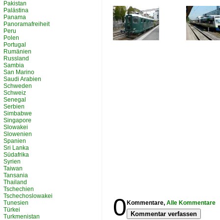
Pakistan
Palästina
Panama
Panoramafreiheit
Peru
Polen
Portugal
Rumänien
Russland
Sambia
San Marino
Saudi Arabien
Schweden
Schweiz
Senegal
Serbien
Simbabwe
Singapore
Slowakei
Slowenien
Spanien
Sri Lanka
Südafrika
Syrien
Taiwan
Tansania
Thailand
Tschechien
Tschechoslowakei
0
Tunesien
Kommentare,
Alle Kommentare
Türkei
Kommentar verfassen
Turkmenistan