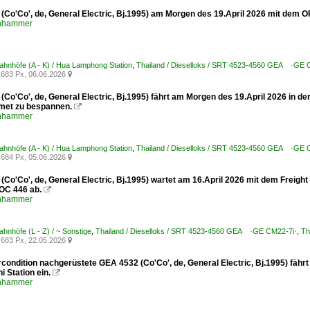
(Co'Co', de, General Electric, Bj.1995) am Morgen des 19.April 2026 mit dem
enhammer
Bahnhöfe (A - K) / Hua Lamphong Station
,
Thailand / Dieselloks / SRT 4523-4560 GEA ·GE 
683 Px, 06.06.2026

(Co'Co', de, General Electric, Bj.1995) fährt am Morgen des 19.April 2026 in 
met zu bespannen.

enhammer
Bahnhöfe (A - K) / Hua Lamphong Station
,
Thailand / Dieselloks / SRT 4523-4560 GEA ·GE 
684 Px, 05.06.2026

Co'Co', de, General Electric, Bj.1995) wartet am 16.April 2026 mit dem Freight
OC 446 ab.

enhammer
ahnhöfe (L - Z) / ~ Sonstige
,
Thailand / Dieselloks / SRT 4523-4560 GEA ·GE CM22-7i·
,
Th
683 Px, 22.05.2026

rcondition nachgerüstete GEA 4532 (Co'Co', de, General Electric, Bj.1995) fäh
i Station ein.

enhammer