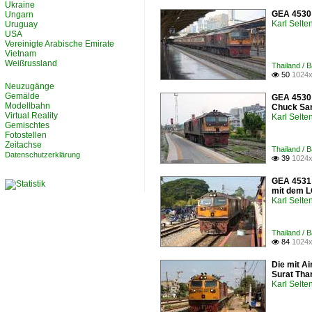
Ukraine
GEA 4530 
Ungarn
Karl Selt
Uruguay
USA
Vereinigte Arabische Emirate
Vietnam
Weißrussland
Thailand / 
50
1024x

Neuzugänge
Gemälde
GEA 4530 
Modellbahn
Chuck Sa
Virtual Reality
Karl Selt
Gemischtes
Fotostellen
Zeitachse
Thailand / 
Datenschutzerklärung
39
1024x

GEA 4531 (
mit dem L
Karl Selt
Thailand / B
84
1024x

Die mit Ai
Surat Than
Karl Selt