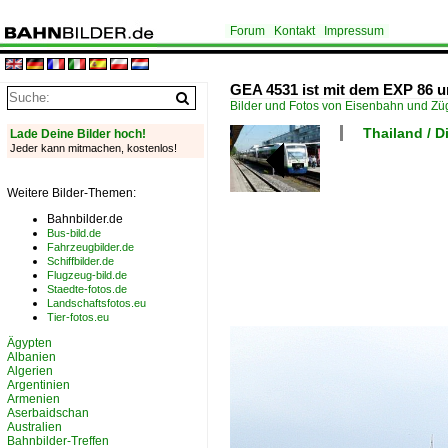
Forum
Kontakt
Impressum
GEA 4531 ist mit dem EXP 86 u
Bilder und Fotos von Eisenbahn und Z
Thailand / 
Lade Deine Bilder hoch!
Jeder kann mitmachen, kostenlos!
Weitere Bilder-Themen:
Bahnbilder.de
Bus-bild.de
Fahrzeugbilder.de
Schiffbilder.de
Flugzeug-bild.de
Staedte-fotos.de
Landschaftsfotos.eu
Tier-fotos.eu
Ägypten
Albanien
Algerien
Argentinien
Armenien
Aserbaidschan
Australien
Bahnbilder-Treffen