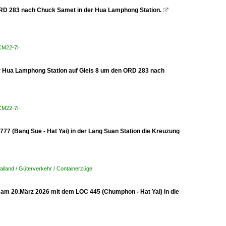
 ORD 283 nach Chuck Samet in der Hua Lamphong Station.

CM22-7i·
der Hua Lamphong Station auf Gleis 8 um den ORD 283 nach
CM22-7i·
 777 (Bang Sue - Hat Yai) in der Lang Suan Station die Kreuzung
ailand / Güterverkehr / Containerzüge
rt am 20.März 2026 mit dem LOC 445 (Chumphon - Hat Yai) in die