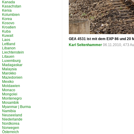
Kanada
Kasachstan
Kenia
Kolumbien
Korea
Kosovo
Kroatien
Kuba
Kuwait
GEA 4531 ist mit dem EXP 86 und 20 
Laos
Lettland
Karl Seltenhammer
06.11.2010, 473 A
Libanon
Liechtenstein
Litauen
Luxemburg
Madagaskar
Malaysia
Marokko
Mazedonien
Mexiko
Moldawien
Monaco
Mongolei
Montenegro
Mosambik
Myanmar | Burma
Namibia
Neuseeland
Niederlande
Nordkorea
Norwegen
Österreich