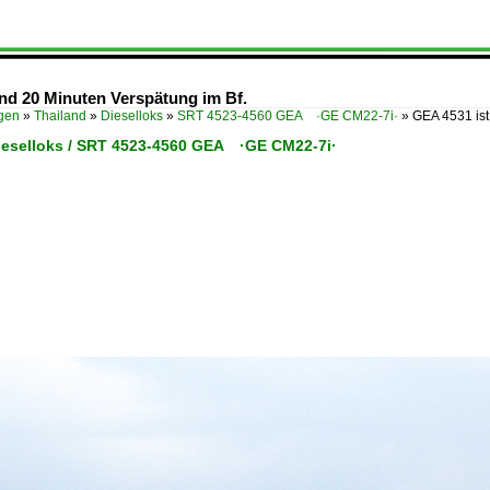
nd 20 Minuten Verspätung im Bf.
ügen
»
Thailand
»
Dieselloks
»
SRT 4523-4560 GEA ·GE CM22-7i·
»
GEA 4531 is
Dieselloks / SRT 4523-4560 GEA ·GE CM22-7i·