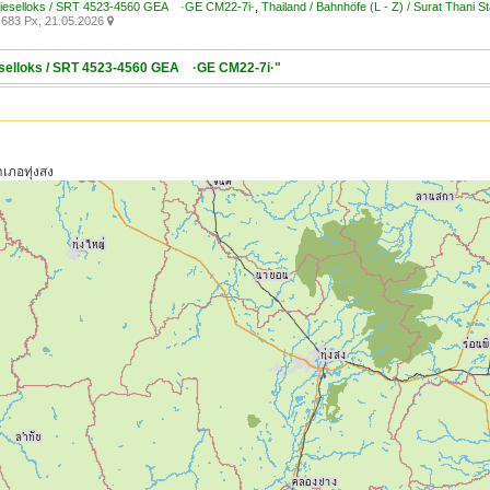
 Dieselloks / SRT 4523-4560 GEA ·GE CM22-7i·
,
Thailand / Bahnhöfe (L - Z) / Surat Thani St
683 Px, 21.05.2026

ieselloks / SRT 4523-4560 GEA ·GE CM22-7i·"
เภอทุ่งสง