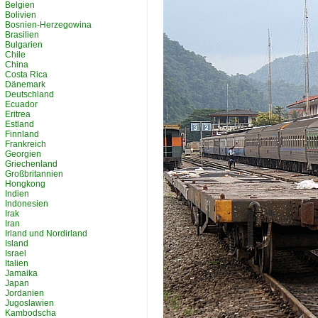
Belgien
Bolivien
Bosnien-Herzegowina
Brasilien
Bulgarien
Chile
China
Costa Rica
Dänemark
Deutschland
Ecuador
Eritrea
Estland
Finnland
Frankreich
Georgien
Griechenland
Großbritannien
Hongkong
Indien
Indonesien
Irak
Iran
Irland und Nordirland
Island
Israel
Italien
Jamaika
Japan
Jordanien
Jugoslawien
Kambodscha